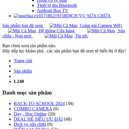
Dụng cụ vệ sinh
Thiết bị thu Bluetooth
Android Box TV
DỊCH VỤ SỬA CHỮA
Sản phẩm bạn đã xem
Giảm giá Camera WiFi
Hệ thống Cửa hàng
Sửa
chữa - Nạp mực
Tin tức
Bạn chưa xem sản phẩm nào.
Hãy tiếp tục khám phá , các sản phẩm bạn đã xem sẽ hiển thị ở đây!
Trang chủ
Sản phẩm
L240
Danh mục sản phẩm
BACK TO SCHOOL 2024
(38)
COMBO CAMERA
(0)
Dạy - Học Online
(20)
DEAL HÈ SIÊU ƯU ĐÃI
(48)
Dịch vụ sửa chữa
(0)