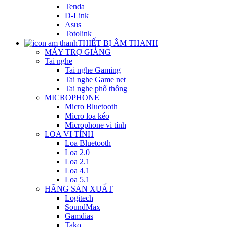
Tenda
D-Link
Asus
Totolink
THIẾT BỊ ÂM THANH
MÁY TRỢ GIẢNG
Tai nghe
Tai nghe Gaming
Tai nghe Game net
Tai nghe phổ thông
MICROPHONE
Micro Bluetooth
Micro loa kéo
Microphone vi tính
LOA VI TÍNH
Loa Bluetooth
Loa 2.0
Loa 2.1
Loa 4.1
Loa 5.1
HÃNG SẢN XUẤT
Logitech
SoundMax
Gamdias
Tako