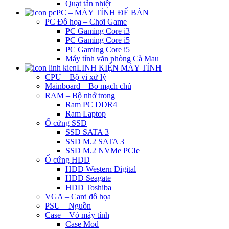
Quạt tản nhiệt
PC – MÁY TÍNH ĐỂ BÀN
PC Đồ họa – Chơi Game
PC Gaming Core i3
PC Gaming Core i5
PC Gaming Core i5
Máy tính văn phòng Cà Mau
LINH KIỆN MÁY TÍNH
CPU – Bộ vi xử lý
Mainboard – Bo mạch chủ
RAM – Bộ nhớ trong
Ram PC DDR4
Ram Laptop
Ổ cứng SSD
SSD SATA 3
SSD M.2 SATA 3
SSD M.2 NVMe PCIe
Ổ cứng HDD
HDD Western Digital
HDD Seagate
HDD Toshiba
VGA – Card đồ họa
PSU – Nguồn
Case – Vỏ máy tính
Case Mod