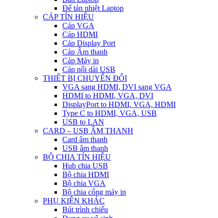
Đế tản nhiệt Laptop
CÁP TÍN HIỆU
Cáp VGA
Cáp HDMI
Cáp Display Port
Cáp Âm thanh
Cáp Máy in
Cáp nối dài USB
THIẾT BỊ CHUYỂN ĐỔI
VGA sang HDMI, DVI sang VGA
HDMI to HDMI, VGA, DVI
DisplayPort to HDMI, VGA, HDMI
Type C to HDMI, VGA, USB
USB to LAN
CARD – USB ÂM THANH
Card âm thanh
USB âm thanh
BỘ CHIA TÍN HIỆU
Hub chia USB
Bộ chia HDMI
Bộ chia VGA
Bộ chia cổng máy in
PHỤ KIỆN KHÁC
Bút trình chiếu