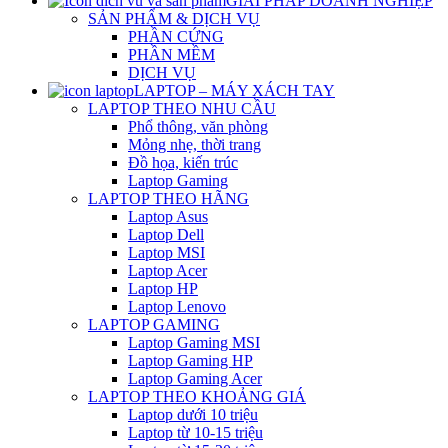
GIẢI PHÁP DOANH NGHIỆP
SẢN PHẨM & DỊCH VỤ
PHẦN CỨNG
PHẦN MỀM
DỊCH VỤ
LAPTOP – MÁY XÁCH TAY
LAPTOP THEO NHU CẦU
Phổ thông, văn phòng
Mỏng nhẹ, thời trang
Đồ họa, kiến trúc
Laptop Gaming
LAPTOP THEO HÃNG
Laptop Asus
Laptop Dell
Laptop MSI
Laptop Acer
Laptop HP
Laptop Lenovo
LAPTOP GAMING
Laptop Gaming MSI
Laptop Gaming HP
Laptop Gaming Acer
LAPTOP THEO KHOẢNG GIÁ
Laptop dưới 10 triệu
Laptop từ 10-15 triệu