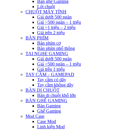
Bàn ghế Gaming
Lót chuột
CHUỘT MÁY TÍNH
Giá dưới 500 ngàn
Giá >500 ngàn – 1 triệu
Giá >1 triệu – 2 triệu
Giá trên 2 triệu
BÀN PHÍM
Bàn phím cơ
Bàn phím phổ thông
TAI NGHE GAMING
Giá dưới 500 ngàn
Giá >500 ngàn – 1 triệu
Giá trên 1 triệu
TAY CẦM – GAMEPAD
Tay cầm có dây
Tay cầm không dây
BÀN DI CHUỘT
Bàn di chuột khổ lớn
BÀN GHẾ GAMING
Bàn Gaming
Ghế Gaming
Mod Case
Case Mod
Linh kiện Mod