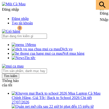
Đăng nhập
Đăng nhập
Tạo tài khoản
0
Menu
Dịch vụ
Nơi mua hàng
Tin tức
Tìm kiếm
Thông báo
của tôi
Mua Laptop Cà Mau
Chính Hãng, Giá Tốt | Back to School 2026
Chi tiết
27/07/2026