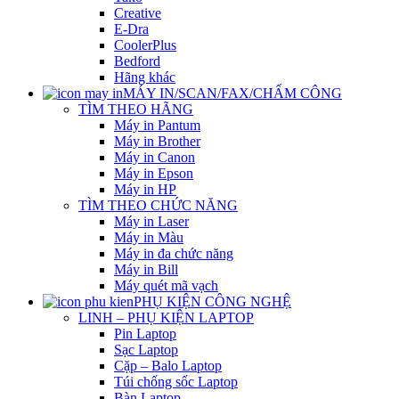
Creative
E-Dra
CoolerPlus
Bedford
Hãng khác
MÁY IN/SCAN/FAX/CHẤM CÔNG
TÌM THEO HÃNG
Máy in Pantum
Máy in Brother
Máy in Canon
Máy in Epson
Máy in HP
TÌM THEO CHỨC NĂNG
Máy in Laser
Máy in Màu
Máy in đa chức năng
Máy in Bill
Máy quét mã vạch
PHỤ KIỆN CÔNG NGHỆ
LINH – PHỤ KIỆN LAPTOP
Pin Laptop
Sạc Laptop
Cặp – Balo Laptop
Túi chống sốc Laptop
Bàn Laptop