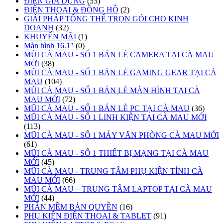
ĐIỆN GIA DỤNG
(53)
ĐIỆN THOẠI & ĐỒNG HỒ
(2)
GIẢI PHÁP TỔNG THỂ TRỌN GÓI CHO KINH
DOANH
(32)
KHUYẾN MÃI
(1)
Màn hình 16.1"
(0)
MŨI CÀ MAU - SỐ 1 BÁN LẺ CAMERA TẠI CÀ MAU
MỚI
(38)
MŨI CÀ MAU - SỐ 1 BÁN LẺ GAMING GEAR TẠI CÀ
MAU
(104)
MŨI CÀ MAU - SỐ 1 BÁN LẺ MÀN HÌNH TẠI CÀ
MAU MỚI
(72)
MŨI CÀ MAU - SỐ 1 BÁN LẺ PC TẠI CÀ MAU
(36)
MŨI CÀ MAU - SỐ 1 LINH KIỆN TẠI CÀ MAU MỚI
(113)
MŨI CÀ MAU - SỐ 1 MÁY VĂN PHÒNG CÀ MAU MỚI
(61)
MŨI CÀ MAU - SỐ 1 THIẾT BỊ MẠNG TẠI CÀ MAU
MỚI
(45)
MŨI CÀ MAU - TRUNG TÂM PHỤ KIỆN TỈNH CÀ
MAU MỚI
(66)
MŨI CÀ MAU – TRUNG TÂM LAPTOP TẠI CÀ MAU
MỚI
(44)
PHẦN MỀM BẢN QUYỀN
(16)
PHỤ KIỆN ĐIỆN THOẠI & TABLET
(91)