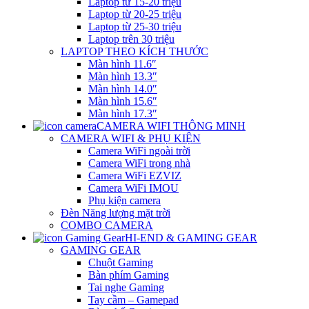
Laptop từ 15-20 triệu
Laptop từ 20-25 triệu
Laptop từ 25-30 triệu
Laptop trên 30 triệu
LAPTOP THEO KÍCH THƯỚC
Màn hình 11.6″
Màn hình 13.3″
Màn hình 14.0″
Màn hình 15.6″
Màn hình 17.3″
CAMERA WIFI THÔNG MINH
CAMERA WIFI & PHỤ KIỆN
Camera WiFi ngoài trời
Camera WiFi trong nhà
Camera WiFi EZVIZ
Camera WiFi IMOU
Phụ kiện camera
Đèn Năng lượng mặt trời
COMBO CAMERA
HI-END & GAMING GEAR
GAMING GEAR
Chuột Gaming
Bàn phím Gaming
Tai nghe Gaming
Tay cầm – Gamepad