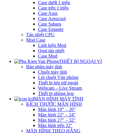
Case dưới 1 triệu
Case trên 1 triệu
Case Asus
Case Aerocool
Case Sahara
Case Emaster
Tản nhiệt CPU
Mod Case
Linh kiện Mod
Quạt tản nhiệt
Case Mod
THIẾT BỊ NGOẠI VI
Bàn phím máy tính
Chuột máy tính
Lót chuột Văn phòng
Thiết bị lưu trữ ngoài
Webcam – Live Stream
Thiết bị phòng họp
MÀN HÌNH MÁY TÍNH
KÍCH THƯỚC MÀN HÌNH
Màn hình 19″ – 20″
Màn hình 22″ – 24″
Màn hình 27″ – 32″
Màn hình trên 32″
MÀN HÌNH THEO HÃNG