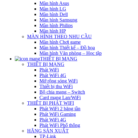
Màn hình Asus
Màn hình LG
Màn hình Dell
Màn hình Samsung
Màn hình Philips
Màn hình HP
MÀN HÌNH THEO NHU CẦU
Màn hình Chơi game
Màn hình Thiết kế – Đồ họa
Màn hình Văn phòng – Học tập
THIẾT BỊ MẠNG
THIẾT BỊ MẠNG
Phát WiFi
Phát WiFi 4G
Mở rộng sóng WiFi
Thiết bị thu WiFi
Bộ chia mạng – Switch
Card mạng Lan/WiFi
THIẾT BỊ PHÁT WIFI
Phát WiFi 2 băng tần
Phát WiFi Gaming
Phát WiFi 4G
Phát WiFi Phổ thông
HÃNG SẢN XUẤT
TP-Link