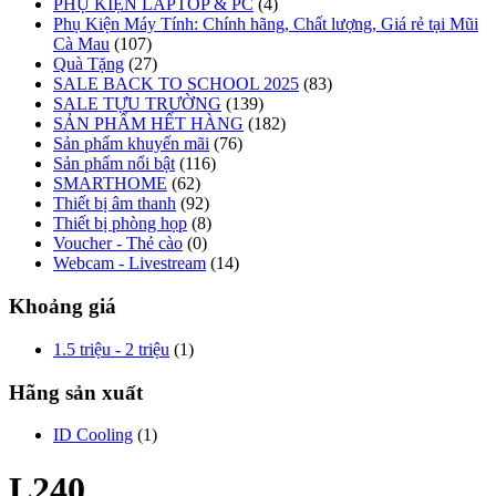
PHỤ KIỆN LAPTOP & PC
(4)
Phụ Kiện Máy Tính: Chính hãng, Chất lượng, Giá rẻ tại Mũi
Cà Mau
(107)
Quà Tặng
(27)
SALE BACK TO SCHOOL 2025
(83)
SALE TỰU TRƯỜNG
(139)
SẢN PHẨM HẾT HÀNG
(182)
Sản phẩm khuyến mãi
(76)
Sản phẩm nổi bật
(116)
SMARTHOME
(62)
Thiết bị âm thanh
(92)
Thiết bị phòng họp
(8)
Voucher - Thẻ cào
(0)
Webcam - Livestream
(14)
Khoảng giá
1.5 triệu - 2 triệu
(1)
Hãng sản xuất
ID Cooling
(1)
L240