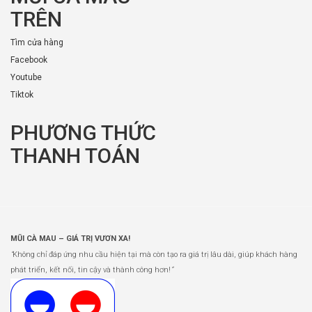
TRÊN
Tìm cửa hàng
Facebook
Youtube
Tiktok
PHƯƠNG THỨC
THANH TOÁN
MŨI CÀ MAU – GIÁ TRỊ VƯƠN XA!
“
Không chỉ đáp ứng nhu cầu hiện tại mà còn tạo ra giá trị lâu dài, giúp khách hàng
phát triển, kết nối, tin cậy và thành công hơn!
”