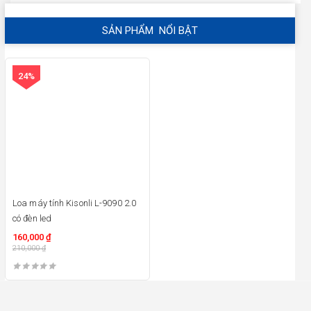
SẢN PHẨM NỔI BẬT
24%
Loa máy tính Kisonli L-9090 2.0
có đèn led
160,000
₫
210,000
₫