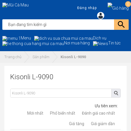
0
Đăng nhập
Menu
Dịch vụ
Nơi mua hàng
Tin tức
Trang chủ
Sản phẩm
Kisonli L-9090
Kisonli L-9090
Ưu tiên xem:
Mới nhất
Phổ biến nhất
Đánh giá cao nhất
Giá tăng
Giá giảm dần