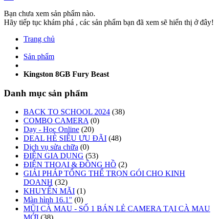
Bạn chưa xem sản phẩm nào.
Hãy tiếp tục khám phá , các sản phẩm bạn đã xem sẽ hiển thị ở đây!
Trang chủ
Sản phẩm
Kingston 8GB Fury Beast
Danh mục sản phẩm
BACK TO SCHOOL 2024
(38)
COMBO CAMERA
(0)
Dạy - Học Online
(20)
DEAL HÈ SIÊU ƯU ĐÃI
(48)
Dịch vụ sửa chữa
(0)
ĐIỆN GIA DỤNG
(53)
ĐIỆN THOẠI & ĐỒNG HỒ
(2)
GIẢI PHÁP TỔNG THỂ TRỌN GÓI CHO KINH
DOANH
(32)
KHUYẾN MÃI
(1)
Màn hình 16.1"
(0)
MŨI CÀ MAU - SỐ 1 BÁN LẺ CAMERA TẠI CÀ MAU
MỚI
(38)