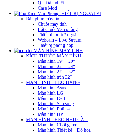
Quạt tản nhiệt
Case Mod
THIẾT BỊ NGOẠI VI
Bàn phím máy tính
Chuột máy tính
Lót chuột Văn phòng
Thiết bị lưu trữ ngoài
Webcam – Live Stream
Thiết bị phòng họp
MÀN HÌNH MÁY TÍNH
KÍCH THƯỚC MÀN HÌNH
Màn hình 19″ – 20″
Màn hình 22″ – 24″
Màn hình 27″ – 32″
Màn hình trên 32″
MÀN HÌNH THEO HÃNG
Màn hình Asus
Màn hình LG
Màn hình Dell
Màn hình Samsung
Màn hình Philips
Màn hình HP
MÀN HÌNH THEO NHU CẦU
Màn hình Chơi game
Màn hình Thiết kế – Đồ họa