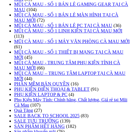
MŨI CÀ MAU - SỐ 1 BÁN LẺ GAMING GEAR TẠI CÀ
MAU
(104)
MŨI CÀ MAU - SỐ 1 BÁN LẺ MÀN HÌNH TẠI CÀ
MAU MỚI
(72)
MŨI CÀ MAU - SỐ 1 BÁN LẺ PC TẠI CÀ MAU
(36)
MŨI CÀ MAU - SỐ 1 LINH KIỆN TẠI CÀ MAU MỚI
(113)
MŨI CÀ MAU - SỐ 1 MÁY VĂN PHÒNG CÀ MAU MỚI
(61)
MŨI CÀ MAU - SỐ 1 THIẾT BỊ MẠNG TẠI CÀ MAU
MỚI
(45)
MŨI CÀ MAU - TRUNG TÂM PHỤ KIỆN TỈNH CÀ
MAU MỚI
(66)
MŨI CÀ MAU – TRUNG TÂM LAPTOP TẠI CÀ MAU
MỚI
(44)
PHẦN MỀM BẢN QUYỀN
(16)
PHỤ KIỆN ĐIỆN THOẠI & TABLET
(91)
PHỤ KIỆN LAPTOP & PC
(4)
Phụ Kiện Máy Tính: Chính hãng, Chất lượng, Giá rẻ tại Mũi
Cà Mau
(107)
Quà Tặng
(27)
SALE BACK TO SCHOOL 2025
(83)
SALE TỰU TRƯỜNG
(139)
SẢN PHẨM HẾT HÀNG
(182)
Sản phẩm khuyến mãi
(76)