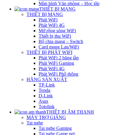
Màn hình Văn phòng – Học tập
THIẾT BỊ MẠNG
THIẾT BỊ MẠNG
Phát WiFi
Phát WiFi 4G
Mở rộng sóng WiFi
Thiết bị thu WiFi
Bộ chia mạng – Switch
Card mạng Lan/WiFi
THIẾT BỊ PHÁT WIFI
Phát WiFi 2 băng tần
Phát WiFi Gaming
Phát WiFi 4G
Phát WiFi Phổ thông
HÃNG SẢN XUẤT
TP-Link
Tenda
D-Link
Asus
Totolink
THIẾT BỊ ÂM THANH
MÁY TRỢ GIẢNG
Tai nghe
Tai nghe Gaming
Tai nghe Game net