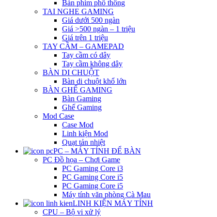
Bàn phím phổ thông
TAI NGHE GAMING
Giá dưới 500 ngàn
Giá >500 ngàn – 1 triệu
Giá trên 1 triệu
TAY CẦM – GAMEPAD
Tay cầm có dây
Tay cầm không dây
BÀN DI CHUỘT
Bàn di chuột khổ lớn
BÀN GHẾ GAMING
Bàn Gaming
Ghế Gaming
Mod Case
Case Mod
Linh kiện Mod
Quạt tản nhiệt
PC – MÁY TÍNH ĐỂ BÀN
PC Đồ họa – Chơi Game
PC Gaming Core i3
PC Gaming Core i5
PC Gaming Core i5
Máy tính văn phòng Cà Mau
LINH KIỆN MÁY TÍNH
CPU – Bộ vi xử lý