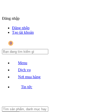
Đăng nhập
Đăng nhập
Tạo tài khoản
0
Menu
Dịch vụ
Nơi mua hàng
Tin tức