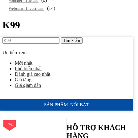
(0)
Voucher - Thẻ cào
(14)
Webcam - Livestream
K99
Tìm kiếm
Ưu tiên xem:
Mới nhất
Phổ biến nhất
Đánh giá cao nhất
Giá tăng
Giá giảm dần
SẢN PHẨM NỔI BẬT
17%
HỖ TRỢ KHÁCH
HÀNG