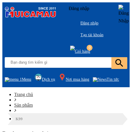
Đăng nhập
Đăng nhập
Tạo tài khoản
0
Menu
Dịch vụ
Nơi mua hàng
Tin tức
Trang chủ
Sản phẩm
K99