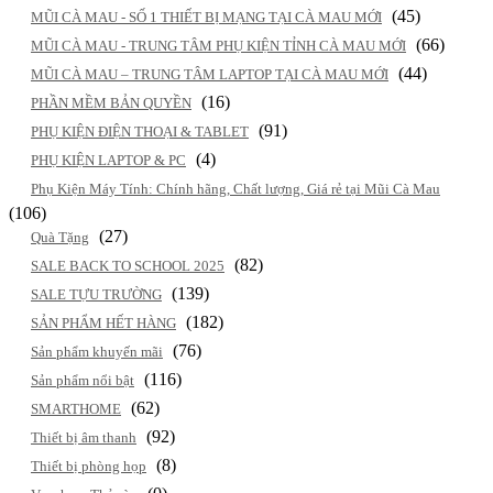
(45)
MŨI CÀ MAU - SỐ 1 THIẾT BỊ MẠNG TẠI CÀ MAU MỚI
(66)
MŨI CÀ MAU - TRUNG TÂM PHỤ KIỆN TỈNH CÀ MAU MỚI
(44)
MŨI CÀ MAU – TRUNG TÂM LAPTOP TẠI CÀ MAU MỚI
(16)
PHẦN MỀM BẢN QUYỀN
(91)
PHỤ KIỆN ĐIỆN THOẠI & TABLET
(4)
PHỤ KIỆN LAPTOP & PC
Phụ Kiện Máy Tính: Chính hãng, Chất lượng, Giá rẻ tại Mũi Cà Mau
(106)
(27)
Quà Tặng
(82)
SALE BACK TO SCHOOL 2025
(139)
SALE TỰU TRƯỜNG
(182)
SẢN PHẨM HẾT HÀNG
(76)
Sản phẩm khuyến mãi
(116)
Sản phẩm nổi bật
(62)
SMARTHOME
(92)
Thiết bị âm thanh
(8)
Thiết bị phòng họp