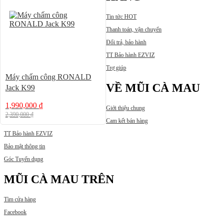
Tin tức HOT
Thanh toán, vận chuyển
Đổi trả, bảo hành
TT Bảo hành EZVIZ
Trợ giúp
Máy chấm công RONALD
VỀ MŨI CÀ MAU
Jack K99
1,990,000
₫
Giới thiệu chung
2,390,000
₫
Cam kết bán hàng
TT Bảo hành EZVIZ
Bảo mật thông tin
Góc Tuyển dụng
MŨI CÀ MAU TRÊN
Tìm cửa hàng
Facebook