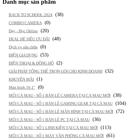
Danh mục sản phẩm
(38)
BACK TO SCHOOL 2024
(0)
COMBO CAMERA
(20)
Dạy - Học Online
(48)
DEAL HÈ SIÊU ƯU ĐÃI
(0)
Dịch vụ sửa chữa
(53)
ĐIỆN GIA DỤNG
(2)
ĐIỆN THOẠI & ĐỒNG HỒ
(32)
GIẢI PHÁP TỔNG THỂ TRỌN GÓI CHO KINH DOANH
(1)
KHUYẾN MÃI
(0)
Màn hình 16.1"
(38)
MŨI CÀ MAU - SỐ 1 BÁN LẺ CAMERA TẠI CÀ MAU MỚI
(104)
MŨI CÀ MAU - SỐ 1 BÁN LẺ GAMING GEAR TẠI CÀ MAU
(72)
MŨI CÀ MAU - SỐ 1 BÁN LẺ MÀN HÌNH TẠI CÀ MAU MỚI
(36)
MŨI CÀ MAU - SỐ 1 BÁN LẺ PC TẠI CÀ MAU
(113)
MŨI CÀ MAU - SỐ 1 LINH KIỆN TẠI CÀ MAU MỚI
(61)
MŨI CÀ MAU - SỐ 1 MÁY VĂN PHÒNG CÀ MAU MỚI