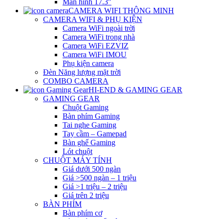
Màn hình 17.3″
CAMERA WIFI THÔNG MINH
CAMERA WIFI & PHỤ KIỆN
Camera WiFi ngoài trời
Camera WiFi trong nhà
Camera WiFi EZVIZ
Camera WiFi IMOU
Phụ kiện camera
Đèn Năng lượng mặt trời
COMBO CAMERA
HI-END & GAMING GEAR
GAMING GEAR
Chuột Gaming
Bàn phím Gaming
Tai nghe Gaming
Tay cầm – Gamepad
Bàn ghế Gaming
Lót chuột
CHUỘT MÁY TÍNH
Giá dưới 500 ngàn
Giá >500 ngàn – 1 triệu
Giá >1 triệu – 2 triệu
Giá trên 2 triệu
BÀN PHÍM
Bàn phím cơ