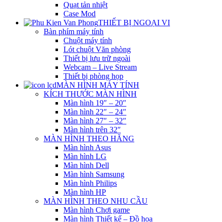
Quạt tản nhiệt
Case Mod
THIẾT BỊ NGOẠI VI
Bàn phím máy tính
Chuột máy tính
Lót chuột Văn phòng
Thiết bị lưu trữ ngoài
Webcam – Live Stream
Thiết bị phòng họp
MÀN HÌNH MÁY TÍNH
KÍCH THƯỚC MÀN HÌNH
Màn hình 19″ – 20″
Màn hình 22″ – 24″
Màn hình 27″ – 32″
Màn hình trên 32″
MÀN HÌNH THEO HÃNG
Màn hình Asus
Màn hình LG
Màn hình Dell
Màn hình Samsung
Màn hình Philips
Màn hình HP
MÀN HÌNH THEO NHU CẦU
Màn hình Chơi game
Màn hình Thiết kế – Đồ họa