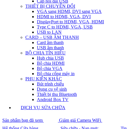
Cáp nối dài USB
THIẾT BỊ CHUYỂN ĐỔI
VGA sang HDMI, DVI sang VGA
HDMI to HDMI, VGA, DVI
DisplayPort to HDMI, VGA, HDMI
Type C to HDMI, VGA, USB
USB to LAN
CARD – USB ÂM THANH
Card âm thanh
USB âm thanh
BỘ CHIA TÍN HIỆU
Hub chia USB
Bộ chia HDMI
Bộ chia VGA
Bộ chia cổng máy in
PHỤ KIỆN KHÁC
Bút trình chiếu
Dụng cụ vệ sinh
Thiết bị thu Bluetooth
Android Box TV
DỊCH VỤ SỬA CHỮA
Sản phẩm bạn đã xem
Giảm giá Camera WiFi
Hệ thống Cửa hàng
Sửa chữa - Nạp mực
Tin