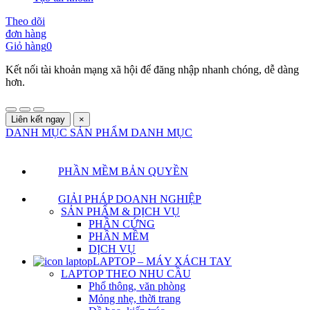
Theo dõi
đơn hàng
Giỏ hàng
0
Kết nối tài khoản mạng xã hội để đăng nhập nhanh chóng, dễ dàng
hơn.
Liên kết ngay
×
DANH MỤC SẢN PHẨM
DANH MỤC
PHẦN MỀM BẢN QUYỀN
GIẢI PHÁP DOANH NGHIỆP
SẢN PHẨM & DỊCH VỤ
PHẦN CỨNG
PHẦN MỀM
DỊCH VỤ
LAPTOP – MÁY XÁCH TAY
LAPTOP THEO NHU CẦU
Phổ thông, văn phòng
Mỏng nhẹ, thời trang