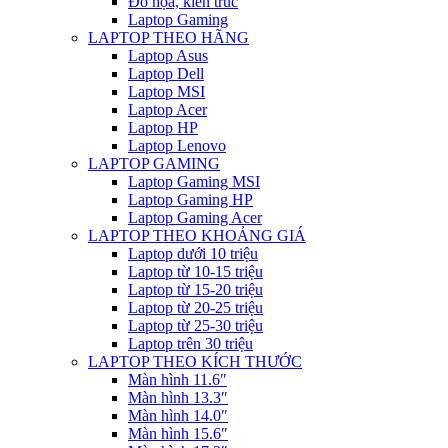
Đồ họa, kiến trúc
Laptop Gaming
LAPTOP THEO HÃNG
Laptop Asus
Laptop Dell
Laptop MSI
Laptop Acer
Laptop HP
Laptop Lenovo
LAPTOP GAMING
Laptop Gaming MSI
Laptop Gaming HP
Laptop Gaming Acer
LAPTOP THEO KHOẢNG GIÁ
Laptop dưới 10 triệu
Laptop từ 10-15 triệu
Laptop từ 15-20 triệu
Laptop từ 20-25 triệu
Laptop từ 25-30 triệu
Laptop trên 30 triệu
LAPTOP THEO KÍCH THƯỚC
Màn hình 11.6″
Màn hình 13.3″
Màn hình 14.0″
Màn hình 15.6″