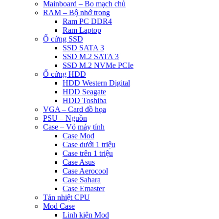
Mainboard – Bo mạch chủ
RAM – Bộ nhớ trong
Ram PC DDR4
Ram Laptop
Ổ cứng SSD
SSD SATA 3
SSD M.2 SATA 3
SSD M.2 NVMe PCIe
Ổ cứng HDD
HDD Western Digital
HDD Seagate
HDD Toshiba
VGA – Card đồ họa
PSU – Nguồn
Case – Vỏ máy tính
Case Mod
Case dưới 1 triệu
Case trên 1 triệu
Case Asus
Case Aerocool
Case Sahara
Case Emaster
Tản nhiệt CPU
Mod Case
Linh kiện Mod