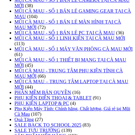
MŨI CÀ MAU - SỐ 1 BÁN LẺ CAMERA TẠI CÀ MAU
MỚI
(38)
MŨI CÀ MAU - SỐ 1 BÁN LẺ GAMING GEAR TẠI CÀ
MAU
(104)
MŨI CÀ MAU - SỐ 1 BÁN LẺ MÀN HÌNH TẠI CÀ
MAU MỚI
(72)
MŨI CÀ MAU - SỐ 1 BÁN LẺ PC TẠI CÀ MAU
(36)
MŨI CÀ MAU - SỐ 1 LINH KIỆN TẠI CÀ MAU MỚI
(113)
MŨI CÀ MAU - SỐ 1 MÁY VĂN PHÒNG CÀ MAU MỚI
(61)
MŨI CÀ MAU - SỐ 1 THIẾT BỊ MẠNG TẠI CÀ MAU
MỚI
(45)
MŨI CÀ MAU - TRUNG TÂM PHỤ KIỆN TỈNH CÀ
MAU MỚI
(66)
MŨI CÀ MAU – TRUNG TÂM LAPTOP TẠI CÀ MAU
MỚI
(44)
PHẦN MỀM BẢN QUYỀN
(16)
PHỤ KIỆN ĐIỆN THOẠI & TABLET
(91)
PHỤ KIỆN LAPTOP & PC
(4)
Phụ Kiện Máy Tính: Chính hãng, Chất lượng, Giá rẻ tại Mũi
Cà Mau
(107)
Quà Tặng
(27)
SALE BACK TO SCHOOL 2025
(83)
SALE TỰU TRƯỜNG
(139)