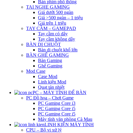
Bàn phím phổ thông
TAI NGHE GAMING
Giá dưới 500 ngàn
Giá >500 ngàn – 1 triệu
Giá trên 1 triệu
TAY CẦM – GAMEPAD
Tay cầm có dây
Tay cầm không dây
BÀN DI CHUỘT
Bàn di chuột khổ lớn
BÀN GHẾ GAMING
Bàn Gaming
Ghế Gaming
Mod Case
Case Mod
Linh kiện Mod
Quạt tản nhiệt
PC – MÁY TÍNH ĐỂ BÀN
PC Đồ họa – Chơi Game
PC Gaming Core i3
PC Gaming Core i5
PC Gaming Core i5
Máy tính văn phòng Cà Mau
LINH KIỆN MÁY TÍNH
CPU – Bộ vi xử lý