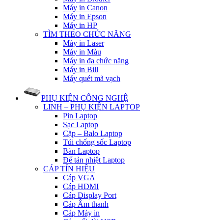
Máy in Canon
Máy in Epson
Máy in HP
TÌM THEO CHỨC NĂNG
Máy in Laser
Máy in Màu
Máy in đa chức năng
Máy in Bill
Máy quét mã vạch
PHỤ KIỆN CÔNG NGHỆ
LINH – PHỤ KIỆN LAPTOP
Pin Laptop
Sạc Laptop
Cặp – Balo Laptop
Túi chống sốc Laptop
Bàn Laptop
Đế tản nhiệt Laptop
CÁP TÍN HIỆU
Cáp VGA
Cáp HDMI
Cáp Display Port
Cáp Âm thanh
Cáp Máy in