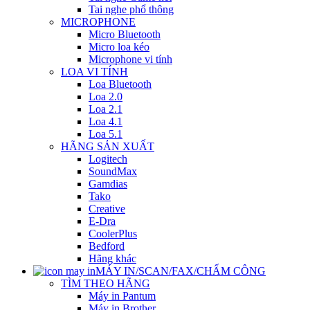
Tai nghe phổ thông
MICROPHONE
Micro Bluetooth
Micro loa kéo
Microphone vi tính
LOA VI TÍNH
Loa Bluetooth
Loa 2.0
Loa 2.1
Loa 4.1
Loa 5.1
HÃNG SẢN XUẤT
Logitech
SoundMax
Gamdias
Tako
Creative
E-Dra
CoolerPlus
Bedford
Hãng khác
MÁY IN/SCAN/FAX/CHẤM CÔNG
TÌM THEO HÃNG
Máy in Pantum
Máy in Brother