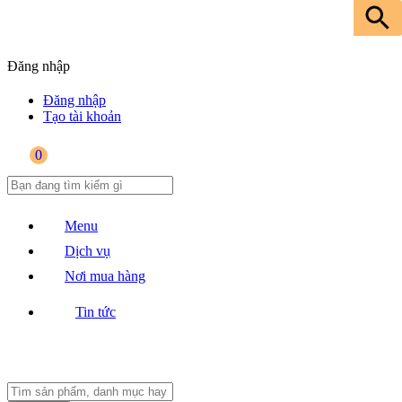
Đăng nhập
Đăng nhập
Tạo tài khoản
0
Menu
Dịch vụ
Nơi mua hàng
Tin tức