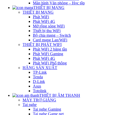
Màn hình Văn phòng – Học tập
THIẾT BỊ MẠNG
THIẾT BỊ MẠNG
Phát WiFi
Phát WiFi 4G
Mở rộng sóng WiFi
Thiết bị thu WiFi
Bộ chia mạng – Switch
Card mạng Lan/WiFi
THIẾT BỊ PHÁT WIFI
Phát WiFi 2 băng tần
Phát WiFi Gaming
Phát WiFi 4G
Phát WiFi Phổ thông
HÃNG SẢN XUẤT
TP-Link
Tenda
D-Link
Asus
Totolink
THIẾT BỊ ÂM THANH
MÁY TRỢ GIẢNG
Tai nghe
Tai nghe Gaming
Tai nghe Game net