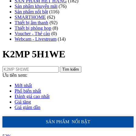
SẢN PHẨM HẾT HÀNG
(182)
Sản phẩm khuyến mãi
(76)
Sản phẩm nổi bật
(116)
SMARTHOME
(62)
Thiết bị âm thanh
(92)
Thiết bị phòng họp
(8)
Voucher - Thẻ cào
(0)
Webcam - Livestream
(14)
K2MP 5H1WE
Tìm kiếm
Ưu tiên xem:
Mới nhất
Phổ biến nhất
Đánh giá cao nhất
Giá tăng
Giá giảm dần
SẢN PHẨM NỔI BẬT