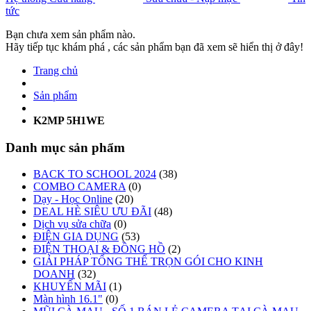
tức
Bạn chưa xem sản phẩm nào.
Hãy tiếp tục khám phá , các sản phẩm bạn đã xem sẽ hiển thị ở đây!
Trang chủ
Sản phẩm
K2MP 5H1WE
Danh mục sản phẩm
BACK TO SCHOOL 2024
(38)
COMBO CAMERA
(0)
Dạy - Học Online
(20)
DEAL HÈ SIÊU ƯU ĐÃI
(48)
Dịch vụ sửa chữa
(0)
ĐIỆN GIA DỤNG
(53)
ĐIỆN THOẠI & ĐỒNG HỒ
(2)
GIẢI PHÁP TỔNG THỂ TRỌN GÓI CHO KINH
DOANH
(32)
KHUYẾN MÃI
(1)
Màn hình 16.1"
(0)