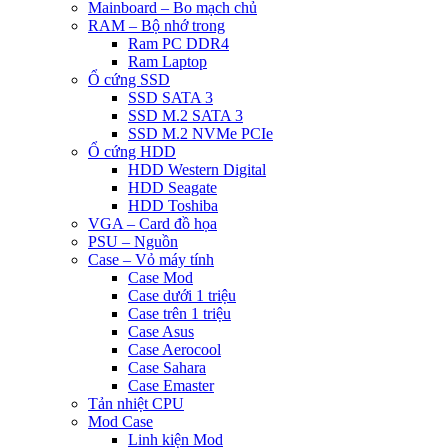
Mainboard – Bo mạch chủ
RAM – Bộ nhớ trong
Ram PC DDR4
Ram Laptop
Ổ cứng SSD
SSD SATA 3
SSD M.2 SATA 3
SSD M.2 NVMe PCIe
Ổ cứng HDD
HDD Western Digital
HDD Seagate
HDD Toshiba
VGA – Card đồ họa
PSU – Nguồn
Case – Vỏ máy tính
Case Mod
Case dưới 1 triệu
Case trên 1 triệu
Case Asus
Case Aerocool
Case Sahara
Case Emaster
Tản nhiệt CPU
Mod Case
Linh kiện Mod