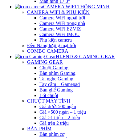
Màn hình 17.3″
CAMERA WIFI THÔNG MINH
CAMERA WIFI & PHỤ KIỆN
Camera WiFi ngoài trời
Camera WiFi trong nhà
Camera WiFi EZVIZ
Camera WiFi IMOU
Phụ kiện camera
Đèn Năng lượng mặt trời
COMBO CAMERA
HI-END & GAMING GEAR
GAMING GEAR
Chuột Gaming
Bàn phím Gaming
Tai nghe Gaming
Tay cầm – Gamepad
Bàn ghế Gaming
Lót chuột
CHUỘT MÁY TÍNH
Giá dưới 500 ngàn
Giá >500 ngàn – 1 triệu
Giá >1 triệu – 2 triệu
Giá trên 2 triệu
BÀN PHÍM
Bàn phím cơ