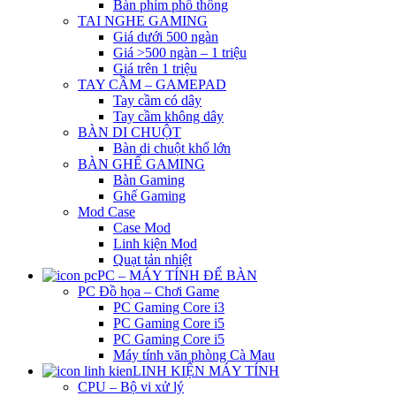
Bàn phím phổ thông
TAI NGHE GAMING
Giá dưới 500 ngàn
Giá >500 ngàn – 1 triệu
Giá trên 1 triệu
TAY CẦM – GAMEPAD
Tay cầm có dây
Tay cầm không dây
BÀN DI CHUỘT
Bàn di chuột khổ lớn
BÀN GHẾ GAMING
Bàn Gaming
Ghế Gaming
Mod Case
Case Mod
Linh kiện Mod
Quạt tản nhiệt
PC – MÁY TÍNH ĐỂ BÀN
PC Đồ họa – Chơi Game
PC Gaming Core i3
PC Gaming Core i5
PC Gaming Core i5
Máy tính văn phòng Cà Mau
LINH KIỆN MÁY TÍNH
CPU – Bộ vi xử lý