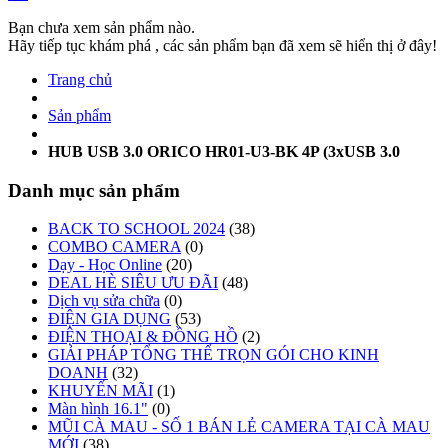
Bạn chưa xem sản phẩm nào.
Hãy tiếp tục khám phá , các sản phẩm bạn đã xem sẽ hiển thị ở đây!
Trang chủ
Sản phẩm
HUB USB 3.0 ORICO HR01-U3-BK 4P (3xUSB 3.0
Danh mục sản phẩm
BACK TO SCHOOL 2024
(38)
COMBO CAMERA
(0)
Dạy - Học Online
(20)
DEAL HÈ SIÊU ƯU ĐÃI
(48)
Dịch vụ sửa chữa
(0)
ĐIỆN GIA DỤNG
(53)
ĐIỆN THOẠI & ĐỒNG HỒ
(2)
GIẢI PHÁP TỔNG THỂ TRỌN GÓI CHO KINH
DOANH
(32)
KHUYẾN MÃI
(1)
Màn hình 16.1"
(0)
MŨI CÀ MAU - SỐ 1 BÁN LẺ CAMERA TẠI CÀ MAU
MỚI
(38)