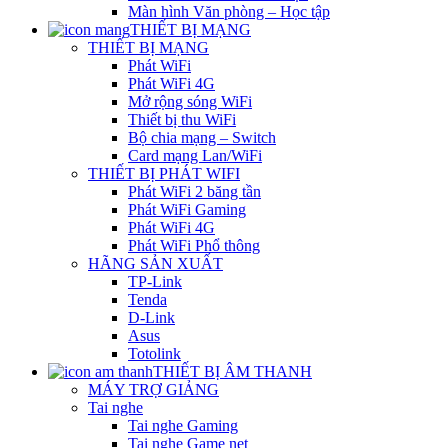
Màn hình Văn phòng – Học tập
THIẾT BỊ MẠNG
THIẾT BỊ MẠNG
Phát WiFi
Phát WiFi 4G
Mở rộng sóng WiFi
Thiết bị thu WiFi
Bộ chia mạng – Switch
Card mạng Lan/WiFi
THIẾT BỊ PHÁT WIFI
Phát WiFi 2 băng tần
Phát WiFi Gaming
Phát WiFi 4G
Phát WiFi Phổ thông
HÃNG SẢN XUẤT
TP-Link
Tenda
D-Link
Asus
Totolink
THIẾT BỊ ÂM THANH
MÁY TRỢ GIẢNG
Tai nghe
Tai nghe Gaming
Tai nghe Game net