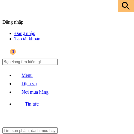
Đăng nhập
Đăng nhập
Tạo tài khoản
0
Menu
Dịch vụ
Nơi mua hàng
Tin tức