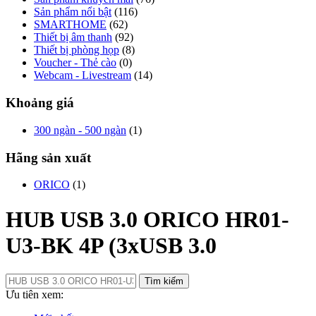
Sản phẩm nổi bật
(116)
SMARTHOME
(62)
Thiết bị âm thanh
(92)
Thiết bị phòng họp
(8)
Voucher - Thẻ cào
(0)
Webcam - Livestream
(14)
Khoảng giá
300 ngàn - 500 ngàn
(1)
Hãng sản xuất
ORICO
(1)
HUB USB 3.0 ORICO HR01-
U3-BK 4P (3xUSB 3.0
Tìm kiếm
Ưu tiên xem: