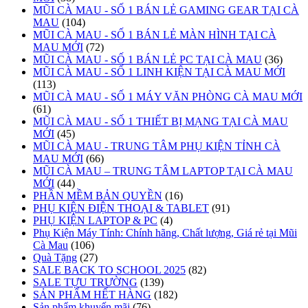
MŨI CÀ MAU - SỐ 1 BÁN LẺ GAMING GEAR TẠI CÀ
MAU
(104)
MŨI CÀ MAU - SỐ 1 BÁN LẺ MÀN HÌNH TẠI CÀ
MAU MỚI
(72)
MŨI CÀ MAU - SỐ 1 BÁN LẺ PC TẠI CÀ MAU
(36)
MŨI CÀ MAU - SỐ 1 LINH KIỆN TẠI CÀ MAU MỚI
(113)
MŨI CÀ MAU - SỐ 1 MÁY VĂN PHÒNG CÀ MAU MỚI
(61)
MŨI CÀ MAU - SỐ 1 THIẾT BỊ MẠNG TẠI CÀ MAU
MỚI
(45)
MŨI CÀ MAU - TRUNG TÂM PHỤ KIỆN TỈNH CÀ
MAU MỚI
(66)
MŨI CÀ MAU – TRUNG TÂM LAPTOP TẠI CÀ MAU
MỚI
(44)
PHẦN MỀM BẢN QUYỀN
(16)
PHỤ KIỆN ĐIỆN THOẠI & TABLET
(91)
PHỤ KIỆN LAPTOP & PC
(4)
Phụ Kiện Máy Tính: Chính hãng, Chất lượng, Giá rẻ tại Mũi
Cà Mau
(106)
Quà Tặng
(27)
SALE BACK TO SCHOOL 2025
(82)
SALE TỰU TRƯỜNG
(139)
SẢN PHẨM HẾT HÀNG
(182)
Sản phẩm khuyến mãi
(76)