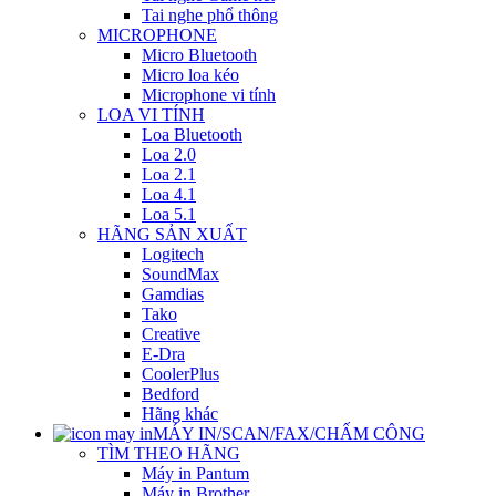
Tai nghe phổ thông
MICROPHONE
Micro Bluetooth
Micro loa kéo
Microphone vi tính
LOA VI TÍNH
Loa Bluetooth
Loa 2.0
Loa 2.1
Loa 4.1
Loa 5.1
HÃNG SẢN XUẤT
Logitech
SoundMax
Gamdias
Tako
Creative
E-Dra
CoolerPlus
Bedford
Hãng khác
MÁY IN/SCAN/FAX/CHẤM CÔNG
TÌM THEO HÃNG
Máy in Pantum
Máy in Brother