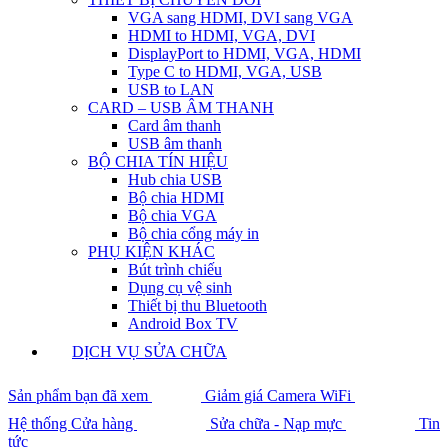
VGA sang HDMI, DVI sang VGA
HDMI to HDMI, VGA, DVI
DisplayPort to HDMI, VGA, HDMI
Type C to HDMI, VGA, USB
USB to LAN
CARD – USB ÂM THANH
Card âm thanh
USB âm thanh
BỘ CHIA TÍN HIỆU
Hub chia USB
Bộ chia HDMI
Bộ chia VGA
Bộ chia cổng máy in
PHỤ KIỆN KHÁC
Bút trình chiếu
Dụng cụ vệ sinh
Thiết bị thu Bluetooth
Android Box TV
DỊCH VỤ SỬA CHỮA
Sản phẩm bạn đã xem
Giảm giá Camera WiFi
Hệ thống Cửa hàng
Sửa chữa - Nạp mực
Tin
tức