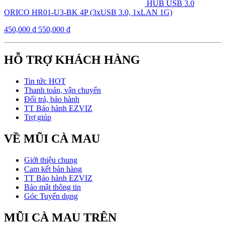
HUB USB 3.0
ORICO HR01-U3-BK 4P (3xUSB 3.0, 1xLAN 1G)
450,000
₫
550,000
₫
HỖ TRỢ KHÁCH HÀNG
Tin tức HOT
Thanh toán, vận chuyển
Đổi trả, bảo hành
TT Bảo hành EZVIZ
Trợ giúp
VỀ MŨI CÀ MAU
Giới thiệu chung
Cam kết bán hàng
TT Bảo hành EZVIZ
Bảo mật thông tin
Góc Tuyển dụng
MŨI CÀ MAU TRÊN