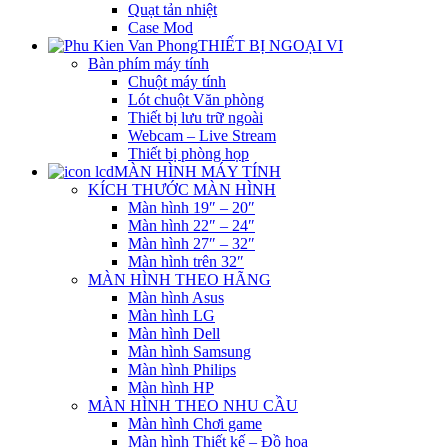
Quạt tản nhiệt
Case Mod
THIẾT BỊ NGOẠI VI
Bàn phím máy tính
Chuột máy tính
Lót chuột Văn phòng
Thiết bị lưu trữ ngoài
Webcam – Live Stream
Thiết bị phòng họp
MÀN HÌNH MÁY TÍNH
KÍCH THƯỚC MÀN HÌNH
Màn hình 19″ – 20″
Màn hình 22″ – 24″
Màn hình 27″ – 32″
Màn hình trên 32″
MÀN HÌNH THEO HÃNG
Màn hình Asus
Màn hình LG
Màn hình Dell
Màn hình Samsung
Màn hình Philips
Màn hình HP
MÀN HÌNH THEO NHU CẦU
Màn hình Chơi game
Màn hình Thiết kế – Đồ họa