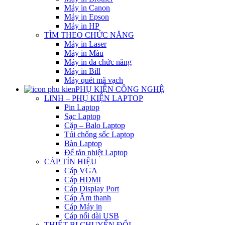
Máy in Canon
Máy in Epson
Máy in HP
TÌM THEO CHỨC NĂNG
Máy in Laser
Máy in Màu
Máy in đa chức năng
Máy in Bill
Máy quét mã vạch
PHỤ KIỆN CÔNG NGHỆ
LINH – PHỤ KIỆN LAPTOP
Pin Laptop
Sạc Laptop
Cặp – Balo Laptop
Túi chống sốc Laptop
Bàn Laptop
Đế tản nhiệt Laptop
CÁP TÍN HIỆU
Cáp VGA
Cáp HDMI
Cáp Display Port
Cáp Âm thanh
Cáp Máy in
Cáp nối dài USB
THIẾT BỊ CHUYỂN ĐỔI