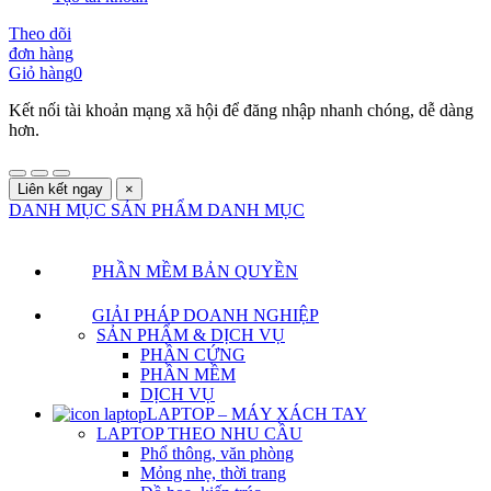
Theo dõi
đơn hàng
Giỏ hàng
0
Kết nối tài khoản mạng xã hội để đăng nhập nhanh chóng, dễ dàng
hơn.
Liên kết ngay
×
DANH MỤC SẢN PHẨM
DANH MỤC
PHẦN MỀM BẢN QUYỀN
GIẢI PHÁP DOANH NGHIỆP
SẢN PHẨM & DỊCH VỤ
PHẦN CỨNG
PHẦN MỀM
DỊCH VỤ
LAPTOP – MÁY XÁCH TAY
LAPTOP THEO NHU CẦU
Phổ thông, văn phòng
Mỏng nhẹ, thời trang