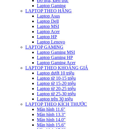
Đồ họa, kiến trúc
Laptop Gaming
LAPTOP THEO HÃNG
Laptop Asus
Laptop Dell
Laptop MSI
Laptop Acer
Laptop HP
Laptop Lenovo
LAPTOP GAMING
Laptop Gaming MSI
Laptop Gaming HP
Laptop Gaming Acer
LAPTOP THEO KHOẢNG GIÁ
Laptop dưới 10 triệu
Laptop từ 10-15 triệu
Laptop từ 15-20 triệu
Laptop từ 20-25 triệu
Laptop từ 25-30 triệu
Laptop trên 30 triệu
LAPTOP THEO KÍCH THƯỚC
Màn hình 11.6″
Màn hình 13.3″
Màn hình 14.0″
Màn hình 15.6″