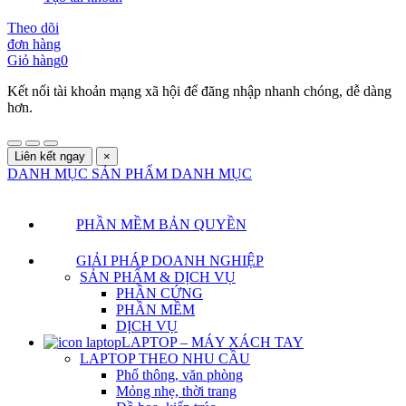
Theo dõi
đơn hàng
Giỏ hàng
0
Kết nối tài khoản mạng xã hội để đăng nhập nhanh chóng, dễ dàng
hơn.
Liên kết ngay
×
DANH MỤC SẢN PHẨM
DANH MỤC
PHẦN MỀM BẢN QUYỀN
GIẢI PHÁP DOANH NGHIỆP
SẢN PHẨM & DỊCH VỤ
PHẦN CỨNG
PHẦN MỀM
DỊCH VỤ
LAPTOP – MÁY XÁCH TAY
LAPTOP THEO NHU CẦU
Phổ thông, văn phòng
Mỏng nhẹ, thời trang