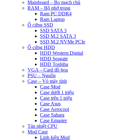
Mainboard – Bo mạch chủ
RAM – Bộ nhớ trong
Ram PC DDR4
Ram Laptop
Ổ cứng SSD
SSD SATA 3
SSD M.2 SATA 3
SSD M.2 NVMe PCIe
Ổ cứng HDD
HDD Western Digital
HDD Seagate
HDD Toshiba
VGA – Card đồ họa
PSU – Nguồn
Case – Vỏ máy tính
Case Mod
Case dưới 1 triệu
Case trên 1 triệu
Case Asus
Case Aerocool
Case Sahara
Case Emaster
Tản nhiệt CPU
Mod Case
Linh kiện Mod