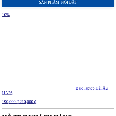
SẢN PHẨM NỔI BẬT
10%
Balo laptop Hải Âu
HA26
190,000
₫
210,000
₫