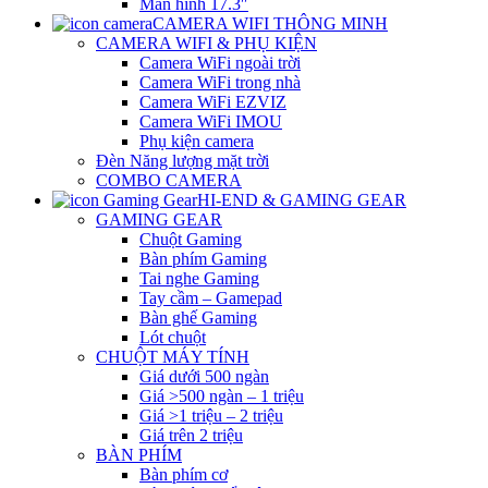
Màn hình 17.3″
CAMERA WIFI THÔNG MINH
CAMERA WIFI & PHỤ KIỆN
Camera WiFi ngoài trời
Camera WiFi trong nhà
Camera WiFi EZVIZ
Camera WiFi IMOU
Phụ kiện camera
Đèn Năng lượng mặt trời
COMBO CAMERA
HI-END & GAMING GEAR
GAMING GEAR
Chuột Gaming
Bàn phím Gaming
Tai nghe Gaming
Tay cầm – Gamepad
Bàn ghế Gaming
Lót chuột
CHUỘT MÁY TÍNH
Giá dưới 500 ngàn
Giá >500 ngàn – 1 triệu
Giá >1 triệu – 2 triệu
Giá trên 2 triệu
BÀN PHÍM
Bàn phím cơ