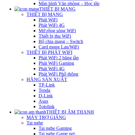
Màn hình Văn phòng – Học tập
THIẾT BỊ MẠNG
THIẾT BỊ MẠNG
Phát WiFi
Phát WiFi 4G
Mở rộng sóng WiFi
Thiết bị thu WiFi
Bộ chia mạng – Switch
Card mạng Lan/WiFi
THIẾT BỊ PHÁT WIFI
Phát WiFi 2 băng tần
Phát WiFi Gaming
Phát WiFi 4G
Phát WiFi Phổ thông
HÃNG SẢN XUẤT
TP-Link
Tenda
D-Link
Asus
Totolink
THIẾT BỊ ÂM THANH
MÁY TRỢ GIẢNG
Tai nghe
Tai nghe Gaming
Tai nghe Game net