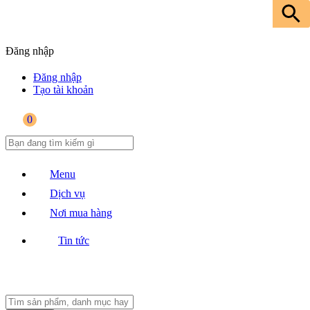
Đăng nhập
Đăng nhập
Tạo tài khoản
0
Menu
Dịch vụ
Nơi mua hàng
Tin tức