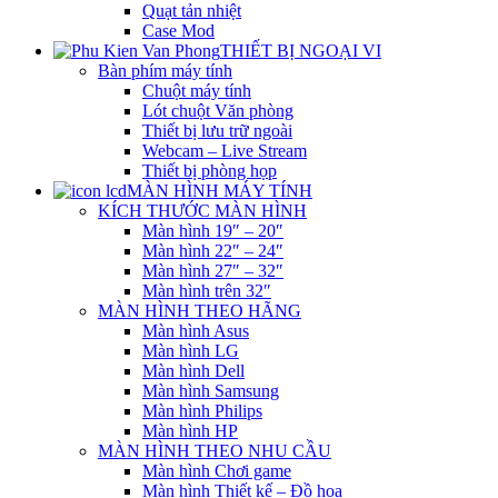
Quạt tản nhiệt
Case Mod
THIẾT BỊ NGOẠI VI
Bàn phím máy tính
Chuột máy tính
Lót chuột Văn phòng
Thiết bị lưu trữ ngoài
Webcam – Live Stream
Thiết bị phòng họp
MÀN HÌNH MÁY TÍNH
KÍCH THƯỚC MÀN HÌNH
Màn hình 19″ – 20″
Màn hình 22″ – 24″
Màn hình 27″ – 32″
Màn hình trên 32″
MÀN HÌNH THEO HÃNG
Màn hình Asus
Màn hình LG
Màn hình Dell
Màn hình Samsung
Màn hình Philips
Màn hình HP
MÀN HÌNH THEO NHU CẦU
Màn hình Chơi game
Màn hình Thiết kế – Đồ họa