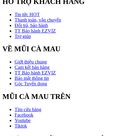
HỖ TRỢ KHÁCH HÀNG
Tin tức HOT
Thanh toán, vận chuyển
Đổi trả, bảo hành
TT Bảo hành EZVIZ
Trợ giúp
VỀ MŨI CÀ MAU
Giới thiệu chung
Cam kết bán hàng
TT Bảo hành EZVIZ
Bảo mật thông tin
Góc Tuyển dụng
MŨI CÀ MAU TRÊN
Tìm cửa hàng
Facebook
Youtube
Tiktok