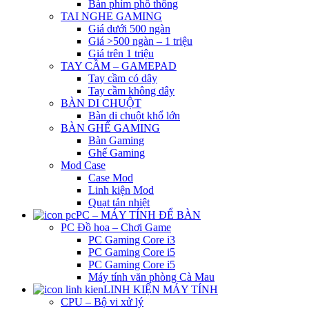
Bàn phím phổ thông
TAI NGHE GAMING
Giá dưới 500 ngàn
Giá >500 ngàn – 1 triệu
Giá trên 1 triệu
TAY CẦM – GAMEPAD
Tay cầm có dây
Tay cầm không dây
BÀN DI CHUỘT
Bàn di chuột khổ lớn
BÀN GHẾ GAMING
Bàn Gaming
Ghế Gaming
Mod Case
Case Mod
Linh kiện Mod
Quạt tản nhiệt
PC – MÁY TÍNH ĐỂ BÀN
PC Đồ họa – Chơi Game
PC Gaming Core i3
PC Gaming Core i5
PC Gaming Core i5
Máy tính văn phòng Cà Mau
LINH KIỆN MÁY TÍNH
CPU – Bộ vi xử lý