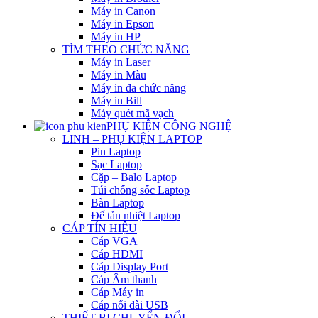
Máy in Canon
Máy in Epson
Máy in HP
TÌM THEO CHỨC NĂNG
Máy in Laser
Máy in Màu
Máy in đa chức năng
Máy in Bill
Máy quét mã vạch
PHỤ KIỆN CÔNG NGHỆ
LINH – PHỤ KIỆN LAPTOP
Pin Laptop
Sạc Laptop
Cặp – Balo Laptop
Túi chống sốc Laptop
Bàn Laptop
Đế tản nhiệt Laptop
CÁP TÍN HIỆU
Cáp VGA
Cáp HDMI
Cáp Display Port
Cáp Âm thanh
Cáp Máy in
Cáp nối dài USB
THIẾT BỊ CHUYỂN ĐỔI