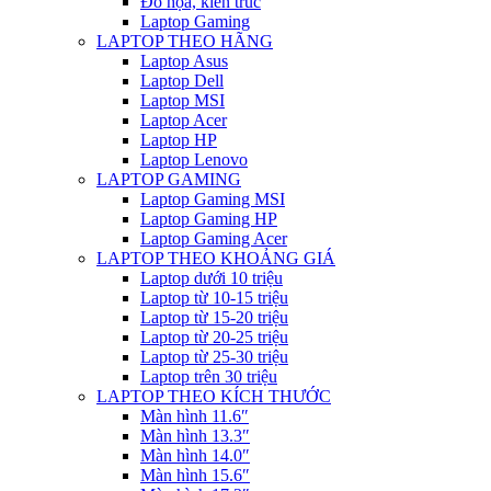
Đồ họa, kiến trúc
Laptop Gaming
LAPTOP THEO HÃNG
Laptop Asus
Laptop Dell
Laptop MSI
Laptop Acer
Laptop HP
Laptop Lenovo
LAPTOP GAMING
Laptop Gaming MSI
Laptop Gaming HP
Laptop Gaming Acer
LAPTOP THEO KHOẢNG GIÁ
Laptop dưới 10 triệu
Laptop từ 10-15 triệu
Laptop từ 15-20 triệu
Laptop từ 20-25 triệu
Laptop từ 25-30 triệu
Laptop trên 30 triệu
LAPTOP THEO KÍCH THƯỚC
Màn hình 11.6″
Màn hình 13.3″
Màn hình 14.0″
Màn hình 15.6″