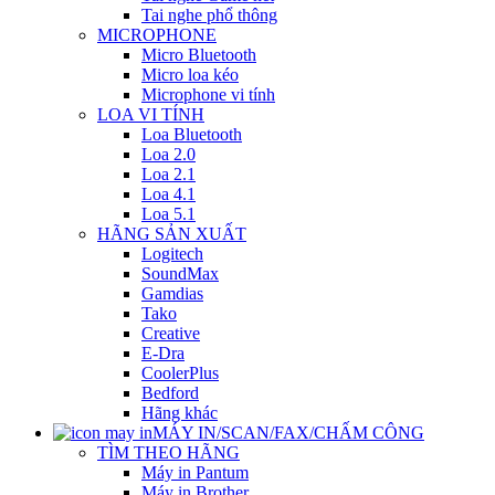
Tai nghe phổ thông
MICROPHONE
Micro Bluetooth
Micro loa kéo
Microphone vi tính
LOA VI TÍNH
Loa Bluetooth
Loa 2.0
Loa 2.1
Loa 4.1
Loa 5.1
HÃNG SẢN XUẤT
Logitech
SoundMax
Gamdias
Tako
Creative
E-Dra
CoolerPlus
Bedford
Hãng khác
MÁY IN/SCAN/FAX/CHẤM CÔNG
TÌM THEO HÃNG
Máy in Pantum
Máy in Brother