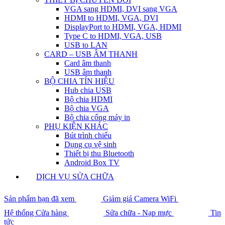
VGA sang HDMI, DVI sang VGA
HDMI to HDMI, VGA, DVI
DisplayPort to HDMI, VGA, HDMI
Type C to HDMI, VGA, USB
USB to LAN
CARD – USB ÂM THANH
Card âm thanh
USB âm thanh
BỘ CHIA TÍN HIỆU
Hub chia USB
Bộ chia HDMI
Bộ chia VGA
Bộ chia cổng máy in
PHỤ KIỆN KHÁC
Bút trình chiếu
Dụng cụ vệ sinh
Thiết bị thu Bluetooth
Android Box TV
DỊCH VỤ SỬA CHỮA
Sản phẩm bạn đã xem
Giảm giá Camera WiFi
Hệ thống Cửa hàng
Sửa chữa - Nạp mực
Tin
tức