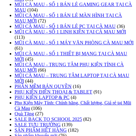
MŨI CÀ MAU - SỐ 1 BÁN LẺ GAMING GEAR TẠI CÀ
MAU
(104)
MŨI CÀ MAU - SỐ 1 BÁN LẺ MÀN HÌNH TẠI CÀ
MAU MỚI
(72)
MŨI CÀ MAU - SỐ 1 BÁN LẺ PC TẠI CÀ MAU
(36)
MŨI CÀ MAU - SỐ 1 LINH KIỆN TẠI CÀ MAU MỚI
(113)
MŨI CÀ MAU - SỐ 1 MÁY VĂN PHÒNG CÀ MAU MỚI
(61)
MŨI CÀ MAU - SỐ 1 THIẾT BỊ MẠNG TẠI CÀ MAU
MỚI
(45)
MŨI CÀ MAU - TRUNG TÂM PHỤ KIỆN TỈNH CÀ
MAU MỚI
(66)
MŨI CÀ MAU – TRUNG TÂM LAPTOP TẠI CÀ MAU
MỚI
(44)
PHẦN MỀM BẢN QUYỀN
(16)
PHỤ KIỆN ĐIỆN THOẠI & TABLET
(91)
PHỤ KIỆN LAPTOP & PC
(4)
Phụ Kiện Máy Tính: Chính hãng, Chất lượng, Giá rẻ tại Mũi
Cà Mau
(106)
Quà Tặng
(27)
SALE BACK TO SCHOOL 2025
(82)
SALE TỰU TRƯỜNG
(139)
SẢN PHẨM HẾT HÀNG
(182)
Sản phẩm khuyến mãi
(76)