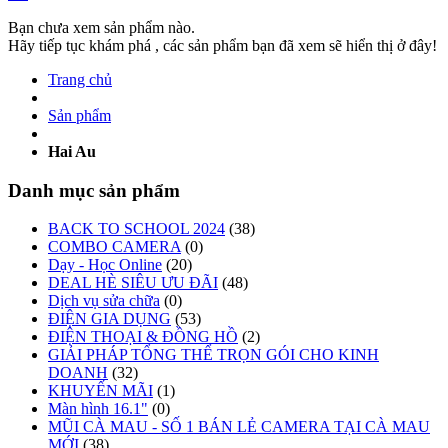
Bạn chưa xem sản phẩm nào.
Hãy tiếp tục khám phá , các sản phẩm bạn đã xem sẽ hiển thị ở đây!
Trang chủ
Sản phẩm
Hai Au
Danh mục sản phẩm
BACK TO SCHOOL 2024
(38)
COMBO CAMERA
(0)
Dạy - Học Online
(20)
DEAL HÈ SIÊU ƯU ĐÃI
(48)
Dịch vụ sửa chữa
(0)
ĐIỆN GIA DỤNG
(53)
ĐIỆN THOẠI & ĐỒNG HỒ
(2)
GIẢI PHÁP TỔNG THỂ TRỌN GÓI CHO KINH
DOANH
(32)
KHUYẾN MÃI
(1)
Màn hình 16.1"
(0)
MŨI CÀ MAU - SỐ 1 BÁN LẺ CAMERA TẠI CÀ MAU
MỚI
(38)