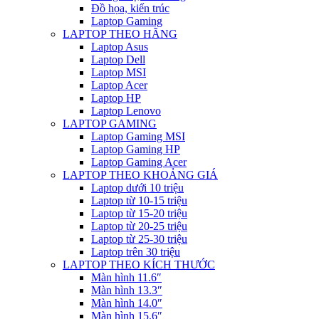
Đồ họa, kiến trúc
Laptop Gaming
LAPTOP THEO HÃNG
Laptop Asus
Laptop Dell
Laptop MSI
Laptop Acer
Laptop HP
Laptop Lenovo
LAPTOP GAMING
Laptop Gaming MSI
Laptop Gaming HP
Laptop Gaming Acer
LAPTOP THEO KHOẢNG GIÁ
Laptop dưới 10 triệu
Laptop từ 10-15 triệu
Laptop từ 15-20 triệu
Laptop từ 20-25 triệu
Laptop từ 25-30 triệu
Laptop trên 30 triệu
LAPTOP THEO KÍCH THƯỚC
Màn hình 11.6″
Màn hình 13.3″
Màn hình 14.0″
Màn hình 15.6″