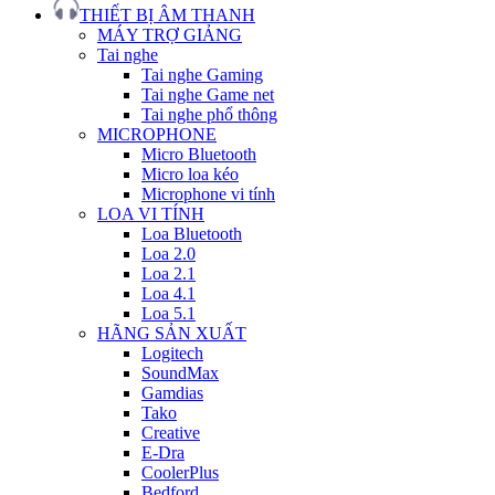
THIẾT BỊ ÂM THANH
MÁY TRỢ GIẢNG
Tai nghe
Tai nghe Gaming
Tai nghe Game net
Tai nghe phổ thông
MICROPHONE
Micro Bluetooth
Micro loa kéo
Microphone vi tính
LOA VI TÍNH
Loa Bluetooth
Loa 2.0
Loa 2.1
Loa 4.1
Loa 5.1
HÃNG SẢN XUẤT
Logitech
SoundMax
Gamdias
Tako
Creative
E-Dra
CoolerPlus
Bedford