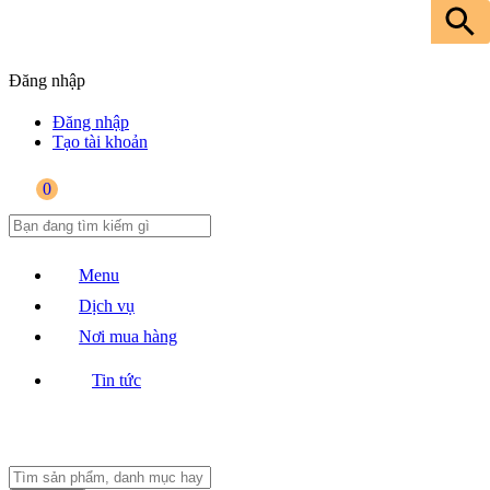
Đăng nhập
Đăng nhập
Tạo tài khoản
0
Menu
Dịch vụ
Nơi mua hàng
Tin tức