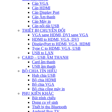
Cáp VGA
Cáp HDMI
Cáp Display Port
Cáp Âm thanh
Cáp Máy in
Cáp nối dài USB
THIẾT BỊ CHUYỂN ĐỔI
VGA sang HDMI, DVI sang VGA
HDMI to HDMI, VGA, DVI
DisplayPort to HDMI, VGA, HDMI
Type C to HDMI, VGA, USB
USB to LAN
CARD – USB ÂM THANH
Card âm thanh
USB âm thanh
BỘ CHIA TÍN HIỆU
Hub chia USB
Bộ chia HDMI
Bộ chia VGA
Bộ chia cổng máy in
PHỤ KIỆN KHÁC
Bút trình chiếu
Dụng cụ vệ sinh
Thiết bị thu Bluetooth
Android Box TV