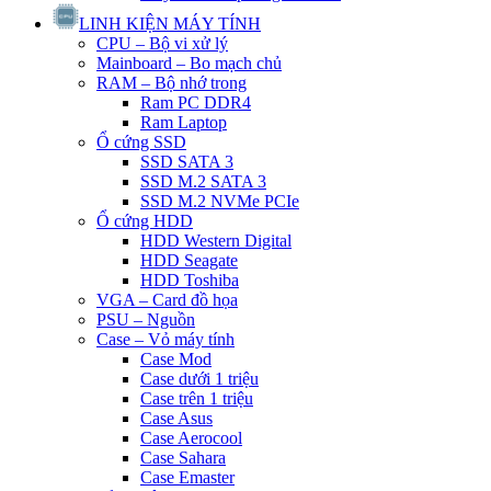
LINH KIỆN MÁY TÍNH
CPU – Bộ vi xử lý
Mainboard – Bo mạch chủ
RAM – Bộ nhớ trong
Ram PC DDR4
Ram Laptop
Ổ cứng SSD
SSD SATA 3
SSD M.2 SATA 3
SSD M.2 NVMe PCIe
Ổ cứng HDD
HDD Western Digital
HDD Seagate
HDD Toshiba
VGA – Card đồ họa
PSU – Nguồn
Case – Vỏ máy tính
Case Mod
Case dưới 1 triệu
Case trên 1 triệu
Case Asus
Case Aerocool
Case Sahara
Case Emaster