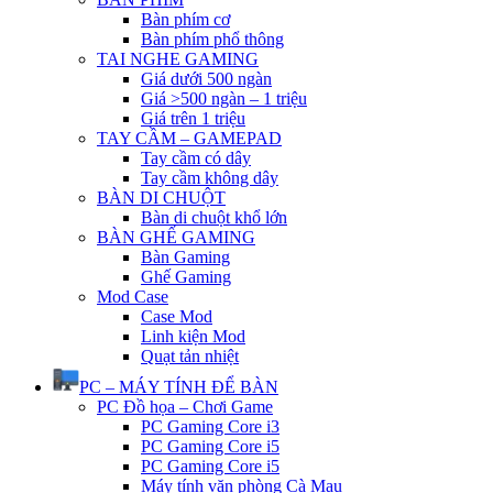
Bàn phím cơ
Bàn phím phổ thông
TAI NGHE GAMING
Giá dưới 500 ngàn
Giá >500 ngàn – 1 triệu
Giá trên 1 triệu
TAY CẦM – GAMEPAD
Tay cầm có dây
Tay cầm không dây
BÀN DI CHUỘT
Bàn di chuột khổ lớn
BÀN GHẾ GAMING
Bàn Gaming
Ghế Gaming
Mod Case
Case Mod
Linh kiện Mod
Quạt tản nhiệt
PC – MÁY TÍNH ĐỂ BÀN
PC Đồ họa – Chơi Game
PC Gaming Core i3
PC Gaming Core i5
PC Gaming Core i5
Máy tính văn phòng Cà Mau