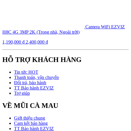
Camera WiFi EZVIZ
H8C 4G 3MP 2K (Trong nhà, Ngoài trời)
1,190,000
₫
2,400,000
₫
HỖ TRỢ KHÁCH HÀNG
Tin tức HOT
Thanh toán, vận chuyển
Đổi trả, bảo hành
TT Bảo hành EZVIZ
Trợ giúp
VỀ MŨI CÀ MAU
Giới thiệu chung
Cam kết bán hàng
TT Bảo hành EZVIZ