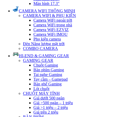
Màn hình 17.3″
CAMERA WIFI THÔNG MINH
CAMERA WIFI & PHỤ KIỆN
Camera WiFi ngoài trời
Camera WiFi trong nhà
Camera WiFi EZVIZ
Camera WiFi IMOU
Phụ kiện camera
Đèn Năng lượng mặt trời
COMBO CAMERA
HI-END & GAMING GEAR
GAMING GEAR
Chuột Gaming
Bàn phím Gaming
Tai nghe Gaming
Tay cầm – Gamepad
Bàn ghế Gaming
Lót chuột
CHUỘT MÁY TÍNH
Giá dưới 500 ngàn
Giá >500 ngàn – 1 triệu
Giá >1 triệu – 2 triệu
Giá trên 2 triệu
BÀN PHÍM