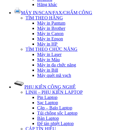
Hãng khác
MÁY IN/SCAN/FAX/CHẤM CÔNG
TÌM THEO HÃNG
Máy in Pantum
Máy in Brother
Máy in Canon
Máy in Epson
Máy in HP
TÌM THEO CHỨC NĂNG
Máy in Laser
Máy in Màu
Máy in đa chức năng
Máy in Bill
Máy quét mã vạch
PHỤ KIỆN CÔNG NGHỆ
LINH – PHỤ KIỆN LAPTOP
Pin Laptop
Sạc Laptop
Cặp – Balo Laptop
Túi chống sốc Laptop
Bàn Laptop
Đế tản nhiệt Laptop
CÁP TÍN HIỆU