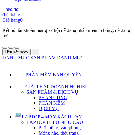
Theo dõi
đơn hàng
Giỏ hàng
0
Kết nối tài khoản mạng xã hội để đăng nhập nhanh chóng, dễ dàng
hơn.
Liên kết ngay
×
DANH MỤC SẢN PHẨM
DANH MỤC
PHẦN MỀM BẢN QUYỀN
GIẢI PHÁP DOANH NGHIỆP
SẢN PHẨM & DỊCH VỤ
PHẦN CỨNG
PHẦN MỀM
DỊCH VỤ
LAPTOP – MÁY XÁCH TAY
LAPTOP THEO NHU CẦU
Phổ thông, văn phòng
Mỏng nhẹ, thời trang