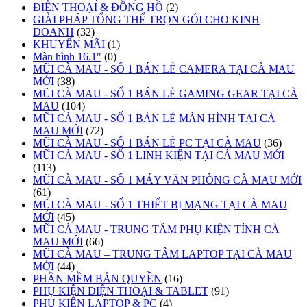
ĐIỆN THOẠI & ĐỒNG HỒ
(2)
GIẢI PHÁP TỔNG THỂ TRỌN GÓI CHO KINH
DOANH
(32)
KHUYẾN MÃI
(1)
Màn hình 16.1"
(0)
MŨI CÀ MAU - SỐ 1 BÁN LẺ CAMERA TẠI CÀ MAU
MỚI
(38)
MŨI CÀ MAU - SỐ 1 BÁN LẺ GAMING GEAR TẠI CÀ
MAU
(104)
MŨI CÀ MAU - SỐ 1 BÁN LẺ MÀN HÌNH TẠI CÀ
MAU MỚI
(72)
MŨI CÀ MAU - SỐ 1 BÁN LẺ PC TẠI CÀ MAU
(36)
MŨI CÀ MAU - SỐ 1 LINH KIỆN TẠI CÀ MAU MỚI
(113)
MŨI CÀ MAU - SỐ 1 MÁY VĂN PHÒNG CÀ MAU MỚI
(61)
MŨI CÀ MAU - SỐ 1 THIẾT BỊ MẠNG TẠI CÀ MAU
MỚI
(45)
MŨI CÀ MAU - TRUNG TÂM PHỤ KIỆN TỈNH CÀ
MAU MỚI
(66)
MŨI CÀ MAU – TRUNG TÂM LAPTOP TẠI CÀ MAU
MỚI
(44)
PHẦN MỀM BẢN QUYỀN
(16)
PHỤ KIỆN ĐIỆN THOẠI & TABLET
(91)
PHỤ KIỆN LAPTOP & PC
(4)