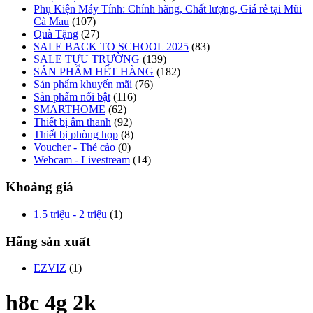
Phụ Kiện Máy Tính: Chính hãng, Chất lượng, Giá rẻ tại Mũi
Cà Mau
(107)
Quà Tặng
(27)
SALE BACK TO SCHOOL 2025
(83)
SALE TỰU TRƯỜNG
(139)
SẢN PHẨM HẾT HÀNG
(182)
Sản phẩm khuyến mãi
(76)
Sản phẩm nổi bật
(116)
SMARTHOME
(62)
Thiết bị âm thanh
(92)
Thiết bị phòng họp
(8)
Voucher - Thẻ cào
(0)
Webcam - Livestream
(14)
Khoảng giá
1.5 triệu - 2 triệu
(1)
Hãng sản xuất
EZVIZ
(1)
h8c 4g 2k