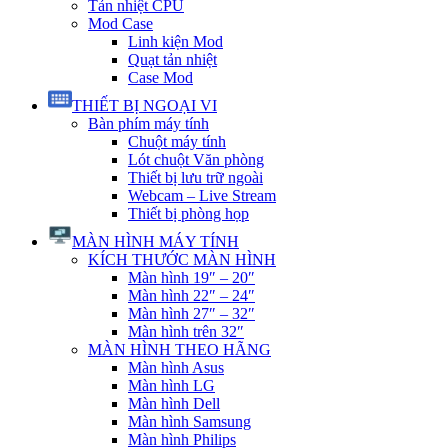
Tản nhiệt CPU
Mod Case
Linh kiện Mod
Quạt tản nhiệt
Case Mod
THIẾT BỊ NGOẠI VI
Bàn phím máy tính
Chuột máy tính
Lót chuột Văn phòng
Thiết bị lưu trữ ngoài
Webcam – Live Stream
Thiết bị phòng họp
MÀN HÌNH MÁY TÍNH
KÍCH THƯỚC MÀN HÌNH
Màn hình 19″ – 20″
Màn hình 22″ – 24″
Màn hình 27″ – 32″
Màn hình trên 32″
MÀN HÌNH THEO HÃNG
Màn hình Asus
Màn hình LG
Màn hình Dell
Màn hình Samsung
Màn hình Philips