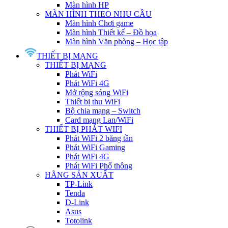
Màn hình HP
MÀN HÌNH THEO NHU CẦU
Màn hình Chơi game
Màn hình Thiết kế – Đồ họa
Màn hình Văn phòng – Học tập
THIẾT BỊ MẠNG
THIẾT BỊ MẠNG
Phát WiFi
Phát WiFi 4G
Mở rộng sóng WiFi
Thiết bị thu WiFi
Bộ chia mạng – Switch
Card mạng Lan/WiFi
THIẾT BỊ PHÁT WIFI
Phát WiFi 2 băng tần
Phát WiFi Gaming
Phát WiFi 4G
Phát WiFi Phổ thông
HÃNG SẢN XUẤT
TP-Link
Tenda
D-Link
Asus
Totolink