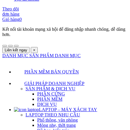
Theo dõi
đơn hàng
Giỏ hàng
0
Kết nối tài khoản mạng xã hội để đăng nhập nhanh chóng, dễ dàng
hơn.
Liên kết ngay
×
DANH MỤC SẢN PHẨM
DANH MỤC
PHẦN MỀM BẢN QUYỀN
GIẢI PHÁP DOANH NGHIỆP
SẢN PHẨM & DỊCH VỤ
PHẦN CỨNG
PHẦN MỀM
DỊCH VỤ
LAPTOP – MÁY XÁCH TAY
LAPTOP THEO NHU CẦU
Phổ thông, văn phòng
Mỏng nhẹ, thời trang