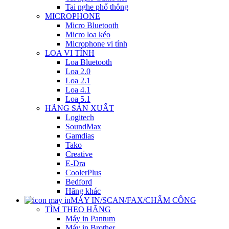
Tai nghe phổ thông
MICROPHONE
Micro Bluetooth
Micro loa kéo
Microphone vi tính
LOA VI TÍNH
Loa Bluetooth
Loa 2.0
Loa 2.1
Loa 4.1
Loa 5.1
HÃNG SẢN XUẤT
Logitech
SoundMax
Gamdias
Tako
Creative
E-Dra
CoolerPlus
Bedford
Hãng khác
MÁY IN/SCAN/FAX/CHẤM CÔNG
TÌM THEO HÃNG
Máy in Pantum
Máy in Brother