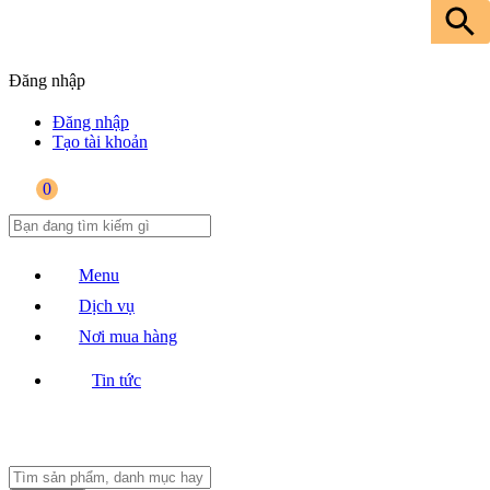
Đăng nhập
Đăng nhập
Tạo tài khoản
0
Menu
Dịch vụ
Nơi mua hàng
Tin tức