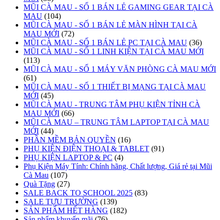
MŨI CÀ MAU - SỐ 1 BÁN LẺ GAMING GEAR TẠI CÀ
MAU
(104)
MŨI CÀ MAU - SỐ 1 BÁN LẺ MÀN HÌNH TẠI CÀ
MAU MỚI
(72)
MŨI CÀ MAU - SỐ 1 BÁN LẺ PC TẠI CÀ MAU
(36)
MŨI CÀ MAU - SỐ 1 LINH KIỆN TẠI CÀ MAU MỚI
(113)
MŨI CÀ MAU - SỐ 1 MÁY VĂN PHÒNG CÀ MAU MỚI
(61)
MŨI CÀ MAU - SỐ 1 THIẾT BỊ MẠNG TẠI CÀ MAU
MỚI
(45)
MŨI CÀ MAU - TRUNG TÂM PHỤ KIỆN TỈNH CÀ
MAU MỚI
(66)
MŨI CÀ MAU – TRUNG TÂM LAPTOP TẠI CÀ MAU
MỚI
(44)
PHẦN MỀM BẢN QUYỀN
(16)
PHỤ KIỆN ĐIỆN THOẠI & TABLET
(91)
PHỤ KIỆN LAPTOP & PC
(4)
Phụ Kiện Máy Tính: Chính hãng, Chất lượng, Giá rẻ tại Mũi
Cà Mau
(107)
Quà Tặng
(27)
SALE BACK TO SCHOOL 2025
(83)
SALE TỰU TRƯỜNG
(139)
SẢN PHẨM HẾT HÀNG
(182)
Sản phẩm khuyến mãi
(76)