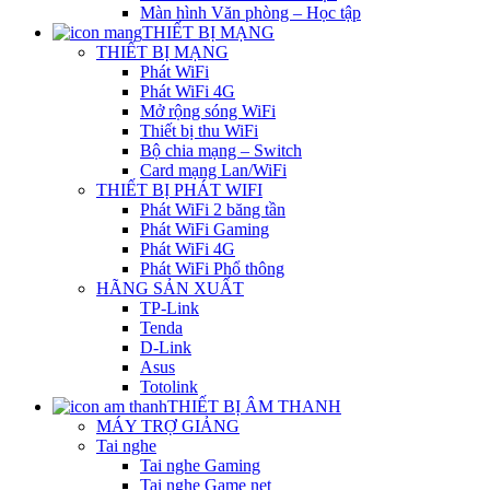
Màn hình Văn phòng – Học tập
THIẾT BỊ MẠNG
THIẾT BỊ MẠNG
Phát WiFi
Phát WiFi 4G
Mở rộng sóng WiFi
Thiết bị thu WiFi
Bộ chia mạng – Switch
Card mạng Lan/WiFi
THIẾT BỊ PHÁT WIFI
Phát WiFi 2 băng tần
Phát WiFi Gaming
Phát WiFi 4G
Phát WiFi Phổ thông
HÃNG SẢN XUẤT
TP-Link
Tenda
D-Link
Asus
Totolink
THIẾT BỊ ÂM THANH
MÁY TRỢ GIẢNG
Tai nghe
Tai nghe Gaming
Tai nghe Game net