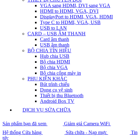
VGA sang HDMI, DVI sang VGA
HDMI to HDMI, VGA, DVI
DisplayPort to HDMI, VGA, HDMI
Type C to HDMI, VGA, USB
USB to LAN
CARD – USB ÂM THANH
Card âm thanh
USB âm thanh
BỘ CHIA TÍN HIỆU
Hub chia USB
Bộ chia HDMI
Bộ chia VGA
Bộ chia cổng máy in
PHỤ KIỆN KHÁC
Bút trình chiếu
Dụng cụ vệ sinh
Thiết bị thu Bluetooth
Android Box TV
DỊCH VỤ SỬA CHỮA
Sản phẩm bạn đã xem
Giảm giá Camera WiFi
Hệ thống Cửa hàng
Sửa chữa - Nạp mực
Tin
tức