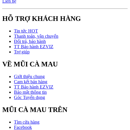
Liên hệ
HỖ TRỢ KHÁCH HÀNG
Tin tức HOT
Thanh toán, vận chuyển
Đổi trả, bảo hành
TT Bảo hành EZVIZ
Trợ giúp
VỀ MŨI CÀ MAU
Giới thiệu chung
Cam kết bán hàng
TT Bảo hành EZVIZ
Bảo mật thông tin
Góc Tuyển dụng
MŨI CÀ MAU TRÊN
Tìm cửa hàng
Facebook