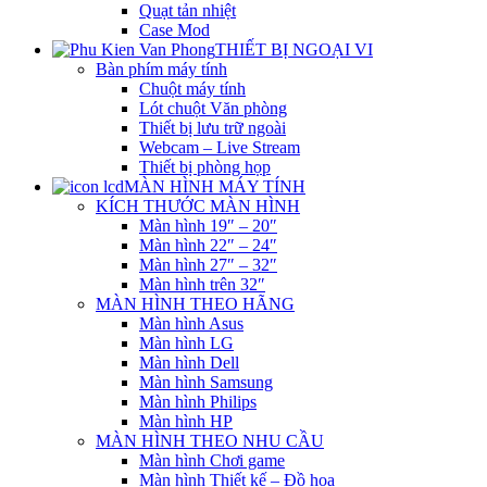
Quạt tản nhiệt
Case Mod
THIẾT BỊ NGOẠI VI
Bàn phím máy tính
Chuột máy tính
Lót chuột Văn phòng
Thiết bị lưu trữ ngoài
Webcam – Live Stream
Thiết bị phòng họp
MÀN HÌNH MÁY TÍNH
KÍCH THƯỚC MÀN HÌNH
Màn hình 19″ – 20″
Màn hình 22″ – 24″
Màn hình 27″ – 32″
Màn hình trên 32″
MÀN HÌNH THEO HÃNG
Màn hình Asus
Màn hình LG
Màn hình Dell
Màn hình Samsung
Màn hình Philips
Màn hình HP
MÀN HÌNH THEO NHU CẦU
Màn hình Chơi game
Màn hình Thiết kế – Đồ họa