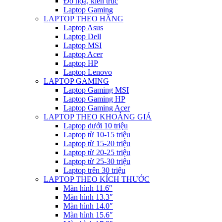
Đồ họa, kiến trúc
Laptop Gaming
LAPTOP THEO HÃNG
Laptop Asus
Laptop Dell
Laptop MSI
Laptop Acer
Laptop HP
Laptop Lenovo
LAPTOP GAMING
Laptop Gaming MSI
Laptop Gaming HP
Laptop Gaming Acer
LAPTOP THEO KHOẢNG GIÁ
Laptop dưới 10 triệu
Laptop từ 10-15 triệu
Laptop từ 15-20 triệu
Laptop từ 20-25 triệu
Laptop từ 25-30 triệu
Laptop trên 30 triệu
LAPTOP THEO KÍCH THƯỚC
Màn hình 11.6″
Màn hình 13.3″
Màn hình 14.0″
Màn hình 15.6″