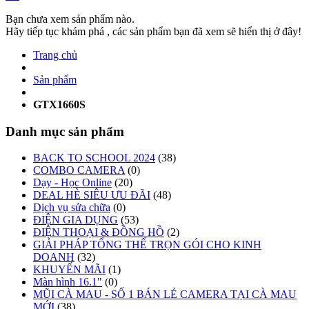
Bạn chưa xem sản phẩm nào.
Hãy tiếp tục khám phá , các sản phẩm bạn đã xem sẽ hiển thị ở đây!
Trang chủ
Sản phẩm
GTX1660S
Danh mục sản phẩm
BACK TO SCHOOL 2024
(38)
COMBO CAMERA
(0)
Dạy - Học Online
(20)
DEAL HÈ SIÊU ƯU ĐÃI
(48)
Dịch vụ sửa chữa
(0)
ĐIỆN GIA DỤNG
(53)
ĐIỆN THOẠI & ĐỒNG HỒ
(2)
GIẢI PHÁP TỔNG THỂ TRỌN GÓI CHO KINH
DOANH
(32)
KHUYẾN MÃI
(1)
Màn hình 16.1"
(0)
MŨI CÀ MAU - SỐ 1 BÁN LẺ CAMERA TẠI CÀ MAU
MỚI
(38)