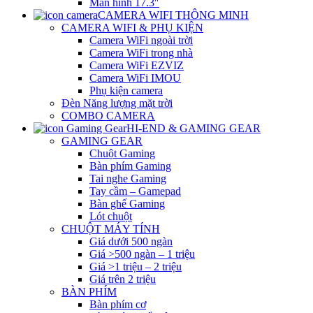
Màn hình 17.3″
CAMERA WIFI THÔNG MINH
CAMERA WIFI & PHỤ KIỆN
Camera WiFi ngoài trời
Camera WiFi trong nhà
Camera WiFi EZVIZ
Camera WiFi IMOU
Phụ kiện camera
Đèn Năng lượng mặt trời
COMBO CAMERA
HI-END & GAMING GEAR
GAMING GEAR
Chuột Gaming
Bàn phím Gaming
Tai nghe Gaming
Tay cầm – Gamepad
Bàn ghế Gaming
Lót chuột
CHUỘT MÁY TÍNH
Giá dưới 500 ngàn
Giá >500 ngàn – 1 triệu
Giá >1 triệu – 2 triệu
Giá trên 2 triệu
BÀN PHÍM
Bàn phím cơ