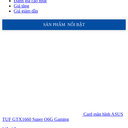
Đánh giá cao nhất
Giá tăng
Giá giảm dần
SẢN PHẨM NỔI BẬT
Card màn hình ASUS
TUF GTX1660 Super O6G Gaming