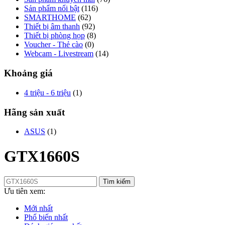
Sản phẩm nổi bật
(116)
SMARTHOME
(62)
Thiết bị âm thanh
(92)
Thiết bị phòng họp
(8)
Voucher - Thẻ cào
(0)
Webcam - Livestream
(14)
Khoảng giá
4 triệu - 6 triệu
(1)
Hãng sản xuất
ASUS
(1)
GTX1660S
Tìm kiếm
Ưu tiên xem:
Mới nhất
Phổ biến nhất