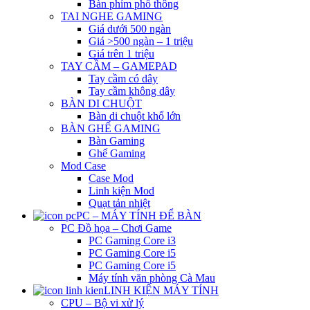
Bàn phím phổ thông
TAI NGHE GAMING
Giá dưới 500 ngàn
Giá >500 ngàn – 1 triệu
Giá trên 1 triệu
TAY CẦM – GAMEPAD
Tay cầm có dây
Tay cầm không dây
BÀN DI CHUỘT
Bàn di chuột khổ lớn
BÀN GHẾ GAMING
Bàn Gaming
Ghế Gaming
Mod Case
Case Mod
Linh kiện Mod
Quạt tản nhiệt
PC – MÁY TÍNH ĐỂ BÀN
PC Đồ họa – Chơi Game
PC Gaming Core i3
PC Gaming Core i5
PC Gaming Core i5
Máy tính văn phòng Cà Mau
LINH KIỆN MÁY TÍNH
CPU – Bộ vi xử lý