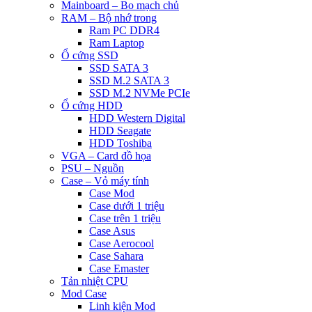
Mainboard – Bo mạch chủ
RAM – Bộ nhớ trong
Ram PC DDR4
Ram Laptop
Ổ cứng SSD
SSD SATA 3
SSD M.2 SATA 3
SSD M.2 NVMe PCIe
Ổ cứng HDD
HDD Western Digital
HDD Seagate
HDD Toshiba
VGA – Card đồ họa
PSU – Nguồn
Case – Vỏ máy tính
Case Mod
Case dưới 1 triệu
Case trên 1 triệu
Case Asus
Case Aerocool
Case Sahara
Case Emaster
Tản nhiệt CPU
Mod Case
Linh kiện Mod