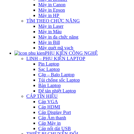
Máy in Canon
Máy in Epson
Máy in HP
TÌM THEO CHỨC NĂNG
Máy in Laser
Máy in Màu
Máy in đa chức năng
Máy in Bill
Máy quét mã vạch
PHỤ KIỆN CÔNG NGHỆ
LINH – PHỤ KIỆN LAPTOP
Pin Laptop
Sạc Laptop
Cặp – Balo Laptop
Túi chống sốc Laptop
Bàn Laptop
Đế tản nhiệt Laptop
CÁP TÍN HIỆU
Cáp VGA
Cáp HDMI
Cáp Display Port
Cáp Âm thanh
Cáp Máy in
Cáp nối dài USB
THIẾT BỊ CHUYỂN ĐỔI