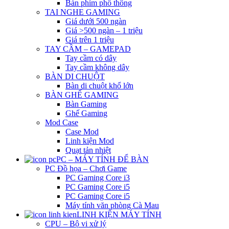
Bàn phím phổ thông
TAI NGHE GAMING
Giá dưới 500 ngàn
Giá >500 ngàn – 1 triệu
Giá trên 1 triệu
TAY CẦM – GAMEPAD
Tay cầm có dây
Tay cầm không dây
BÀN DI CHUỘT
Bàn di chuột khổ lớn
BÀN GHẾ GAMING
Bàn Gaming
Ghế Gaming
Mod Case
Case Mod
Linh kiện Mod
Quạt tản nhiệt
PC – MÁY TÍNH ĐỂ BÀN
PC Đồ họa – Chơi Game
PC Gaming Core i3
PC Gaming Core i5
PC Gaming Core i5
Máy tính văn phòng Cà Mau
LINH KIỆN MÁY TÍNH
CPU – Bộ vi xử lý