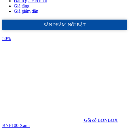
Đánh giá cao nhất
Giá tăng
Giá giảm dần
SẢN PHẨM NỔI BẬT
50%
Gối cổ BONBOX
BNP100 Xanh