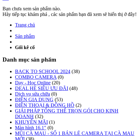
Bạn chưa xem sản phẩm nào.
Hãy tiếp tục khám phá , các sản phẩm bạn đã xem sẽ hiển thị ở đây!
Trang chủ
Sản phẩm
Gối kê cổ
Danh mục sản phẩm
BACK TO SCHOOL 2024
(38)
COMBO CAMERA
(0)
Dạy - Học Online
(20)
DEAL HÈ SIÊU ƯU ĐÃI
(48)
Dịch vụ sửa chữa
(0)
ĐIỆN GIA DỤNG
(53)
ĐIỆN THOẠI & ĐỒNG HỒ
(2)
GIẢI PHÁP TỔNG THỂ TRỌN GÓI CHO KINH
DOANH
(32)
KHUYẾN MÃI
(1)
Màn hình 16.1"
(0)
MŨI CÀ MAU - SỐ 1 BÁN LẺ CAMERA TẠI CÀ MAU
MỚI
(38)