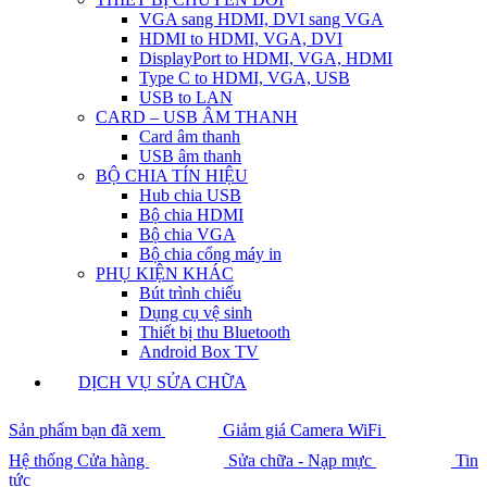
VGA sang HDMI, DVI sang VGA
HDMI to HDMI, VGA, DVI
DisplayPort to HDMI, VGA, HDMI
Type C to HDMI, VGA, USB
USB to LAN
CARD – USB ÂM THANH
Card âm thanh
USB âm thanh
BỘ CHIA TÍN HIỆU
Hub chia USB
Bộ chia HDMI
Bộ chia VGA
Bộ chia cổng máy in
PHỤ KIỆN KHÁC
Bút trình chiếu
Dụng cụ vệ sinh
Thiết bị thu Bluetooth
Android Box TV
DỊCH VỤ SỬA CHỮA
Sản phẩm bạn đã xem
Giảm giá Camera WiFi
Hệ thống Cửa hàng
Sửa chữa - Nạp mực
Tin
tức