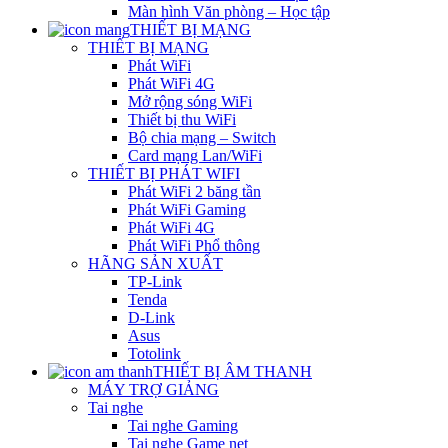
Màn hình Văn phòng – Học tập
THIẾT BỊ MẠNG
THIẾT BỊ MẠNG
Phát WiFi
Phát WiFi 4G
Mở rộng sóng WiFi
Thiết bị thu WiFi
Bộ chia mạng – Switch
Card mạng Lan/WiFi
THIẾT BỊ PHÁT WIFI
Phát WiFi 2 băng tần
Phát WiFi Gaming
Phát WiFi 4G
Phát WiFi Phổ thông
HÃNG SẢN XUẤT
TP-Link
Tenda
D-Link
Asus
Totolink
THIẾT BỊ ÂM THANH
MÁY TRỢ GIẢNG
Tai nghe
Tai nghe Gaming
Tai nghe Game net