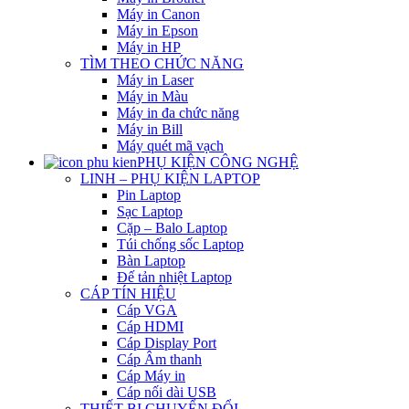
Máy in Canon
Máy in Epson
Máy in HP
TÌM THEO CHỨC NĂNG
Máy in Laser
Máy in Màu
Máy in đa chức năng
Máy in Bill
Máy quét mã vạch
PHỤ KIỆN CÔNG NGHỆ
LINH – PHỤ KIỆN LAPTOP
Pin Laptop
Sạc Laptop
Cặp – Balo Laptop
Túi chống sốc Laptop
Bàn Laptop
Đế tản nhiệt Laptop
CÁP TÍN HIỆU
Cáp VGA
Cáp HDMI
Cáp Display Port
Cáp Âm thanh
Cáp Máy in
Cáp nối dài USB
THIẾT BỊ CHUYỂN ĐỔI