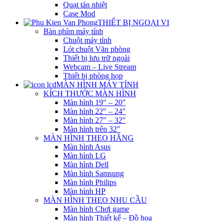
Quạt tản nhiệt
Case Mod
THIẾT BỊ NGOẠI VI
Bàn phím máy tính
Chuột máy tính
Lót chuột Văn phòng
Thiết bị lưu trữ ngoài
Webcam – Live Stream
Thiết bị phòng họp
MÀN HÌNH MÁY TÍNH
KÍCH THƯỚC MÀN HÌNH
Màn hình 19″ – 20″
Màn hình 22″ – 24″
Màn hình 27″ – 32″
Màn hình trên 32″
MÀN HÌNH THEO HÃNG
Màn hình Asus
Màn hình LG
Màn hình Dell
Màn hình Samsung
Màn hình Philips
Màn hình HP
MÀN HÌNH THEO NHU CẦU
Màn hình Chơi game
Màn hình Thiết kế – Đồ họa