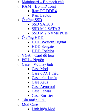
Mainboard – Bo mạch chủ
RAM – Bộ nhớ trong
Ram PC DDR4
Ram Laptop
Ổ cứng SSD
SSD SATA 3
SSD M.2 SATA 3
SSD M.2 NVMe PCIe
Ổ cứng HDD
HDD Western Digital
HDD Seagate
HDD Toshiba
VGA – Card đồ họa
PSU – Nguồn
Case – Vỏ máy tính
Case Mod
Case dưới 1 triệu
Case trên 1 triệu
Case Asus
Case Aerocool
Case Sahara
Case Emaster
Tản nhiệt CPU
Mod Case
Linh kiện Mod