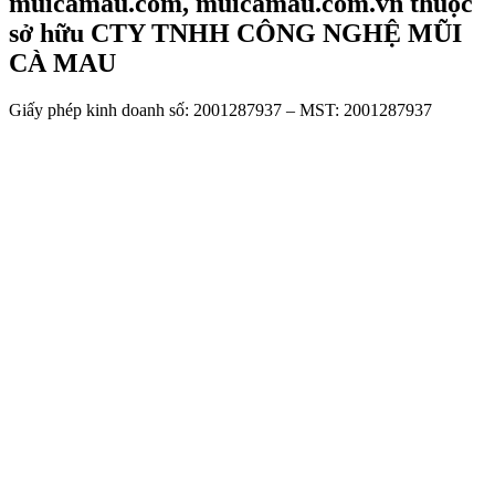
muicamau.com, muicamau.com.vn thuộc
sở hữu CTY TNHH CÔNG NGHỆ MŨI
CÀ MAU
Giấy phép kinh doanh số: 2001287937 – MST: 2001287937