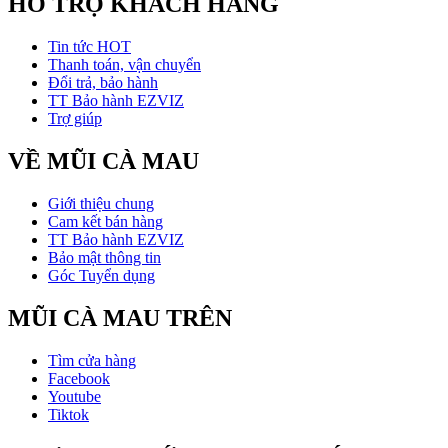
HỖ TRỢ KHÁCH HÀNG
Tin tức HOT
Thanh toán, vận chuyển
Đổi trả, bảo hành
TT Bảo hành EZVIZ
Trợ giúp
VỀ MŨI CÀ MAU
Giới thiệu chung
Cam kết bán hàng
TT Bảo hành EZVIZ
Bảo mật thông tin
Góc Tuyển dụng
MŨI CÀ MAU TRÊN
Tìm cửa hàng
Facebook
Youtube
Tiktok