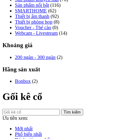
Sản phẩm nổi bật
(116)
SMARTHOME
(62)
Thiết bị âm thanh
(92)
Thiết bị phòng họp
(8)
Voucher - Thẻ cào
(0)
Webcam - Livestream
(14)
Khoảng giá
200 ngàn - 300 ngàn
(2)
Hãng sản xuất
Bonbox
(2)
Gối kê cổ
Tìm kiếm
Ưu tiên xem:
Mới nhất
Phổ biến nhất