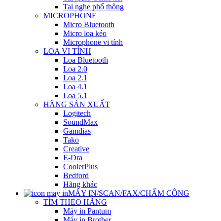
Tai nghe phổ thông
MICROPHONE
Micro Bluetooth
Micro loa kéo
Microphone vi tính
LOA VI TÍNH
Loa Bluetooth
Loa 2.0
Loa 2.1
Loa 4.1
Loa 5.1
HÃNG SẢN XUẤT
Logitech
SoundMax
Gamdias
Tako
Creative
E-Dra
CoolerPlus
Bedford
Hãng khác
MÁY IN/SCAN/FAX/CHẤM CÔNG
TÌM THEO HÃNG
Máy in Pantum
Máy in Brother