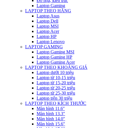
Đồ họa, kiến trúc
Laptop Gaming
LAPTOP THEO HÃNG
Laptop Asus
Laptop Dell
Laptop MSI
Laptop Acer
Laptop HP
Laptop Lenovo
LAPTOP GAMING
Laptop Gaming MSI
Laptop Gaming HP
Laptop Gaming Acer
LAPTOP THEO KHOẢNG GIÁ
Laptop dưới 10 triệu
Laptop từ 10-15 triệu
Laptop từ 15-20 triệu
Laptop từ 20-25 triệu
Laptop từ 25-30 triệu
Laptop trên 30 triệu
LAPTOP THEO KÍCH THƯỚC
Màn hình 11.6″
Màn hình 13.3″
Màn hình 14.0″
Màn hình 15.6″