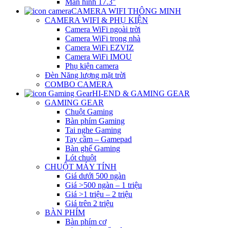
Màn hình 17.3″
CAMERA WIFI THÔNG MINH
CAMERA WIFI & PHỤ KIỆN
Camera WiFi ngoài trời
Camera WiFi trong nhà
Camera WiFi EZVIZ
Camera WiFi IMOU
Phụ kiện camera
Đèn Năng lượng mặt trời
COMBO CAMERA
HI-END & GAMING GEAR
GAMING GEAR
Chuột Gaming
Bàn phím Gaming
Tai nghe Gaming
Tay cầm – Gamepad
Bàn ghế Gaming
Lót chuột
CHUỘT MÁY TÍNH
Giá dưới 500 ngàn
Giá >500 ngàn – 1 triệu
Giá >1 triệu – 2 triệu
Giá trên 2 triệu
BÀN PHÍM
Bàn phím cơ