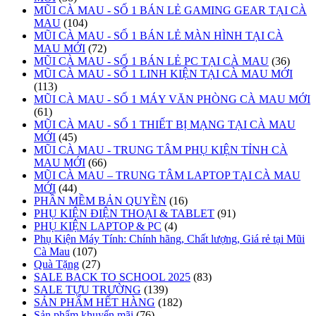
MŨI CÀ MAU - SỐ 1 BÁN LẺ GAMING GEAR TẠI CÀ
MAU
(104)
MŨI CÀ MAU - SỐ 1 BÁN LẺ MÀN HÌNH TẠI CÀ
MAU MỚI
(72)
MŨI CÀ MAU - SỐ 1 BÁN LẺ PC TẠI CÀ MAU
(36)
MŨI CÀ MAU - SỐ 1 LINH KIỆN TẠI CÀ MAU MỚI
(113)
MŨI CÀ MAU - SỐ 1 MÁY VĂN PHÒNG CÀ MAU MỚI
(61)
MŨI CÀ MAU - SỐ 1 THIẾT BỊ MẠNG TẠI CÀ MAU
MỚI
(45)
MŨI CÀ MAU - TRUNG TÂM PHỤ KIỆN TỈNH CÀ
MAU MỚI
(66)
MŨI CÀ MAU – TRUNG TÂM LAPTOP TẠI CÀ MAU
MỚI
(44)
PHẦN MỀM BẢN QUYỀN
(16)
PHỤ KIỆN ĐIỆN THOẠI & TABLET
(91)
PHỤ KIỆN LAPTOP & PC
(4)
Phụ Kiện Máy Tính: Chính hãng, Chất lượng, Giá rẻ tại Mũi
Cà Mau
(107)
Quà Tặng
(27)
SALE BACK TO SCHOOL 2025
(83)
SALE TỰU TRƯỜNG
(139)
SẢN PHẨM HẾT HÀNG
(182)
Sản phẩm khuyến mãi
(76)