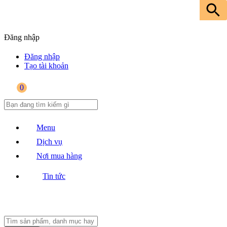
Đăng nhập
Đăng nhập
Tạo tài khoản
0
Menu
Dịch vụ
Nơi mua hàng
Tin tức