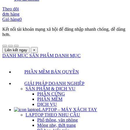
Theo dõi
đơn hàng
Giỏ hàng
0
Kết nối tài khoản mạng xã hội để đăng nhập nhanh chóng, dễ dàng
hơn.
Liên kết ngay
×
DANH MỤC SẢN PHẨM
DANH MỤC
PHẦN MỀM BẢN QUYỀN
GIẢI PHÁP DOANH NGHIỆP
SẢN PHẨM & DỊCH VỤ
PHẦN CỨNG
PHẦN MỀM
DỊCH VỤ
LAPTOP – MÁY XÁCH TAY
LAPTOP THEO NHU CẦU
Phổ thông, văn phòng
Mỏng nhẹ, thời trang