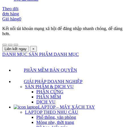
Theo dõi
đơn hàng
Giỏ hàng
0
Kết nối tài khoản mạng xã hội để đăng nhập nhanh chóng, dễ dàng
hơn.
Liên kết ngay
×
DANH MỤC SẢN PHẨM
DANH MỤC
PHẦN MỀM BẢN QUYỀN
GIẢI PHÁP DOANH NGHIỆP
SẢN PHẨM & DỊCH VỤ
PHẦN CỨNG
PHẦN MỀM
DỊCH VỤ
LAPTOP – MÁY XÁCH TAY
LAPTOP THEO NHU CẦU
Phổ thông, văn phòng
Mỏng nhẹ, thời trang