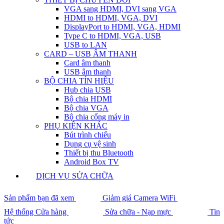
VGA sang HDMI, DVI sang VGA
HDMI to HDMI, VGA, DVI
DisplayPort to HDMI, VGA, HDMI
Type C to HDMI, VGA, USB
USB to LAN
CARD – USB ÂM THANH
Card âm thanh
USB âm thanh
BỘ CHIA TÍN HIỆU
Hub chia USB
Bộ chia HDMI
Bộ chia VGA
Bộ chia cổng máy in
PHỤ KIỆN KHÁC
Bút trình chiếu
Dụng cụ vệ sinh
Thiết bị thu Bluetooth
Android Box TV
DỊCH VỤ SỬA CHỮA
Sản phẩm bạn đã xem
Giảm giá Camera WiFi
Hệ thống Cửa hàng
Sửa chữa - Nạp mực
Tin
tức