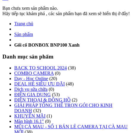
Bạn chưa xem sản phẩm nào.
Hãy tiếp tục khám phá , các sản phẩm bạn đã xem sẽ hiển thị ở đây!
Trang chủ
Sản phẩm
Gối cổ BONBOX BNP100 Xanh
Danh mục sản phẩm
BACK TO SCHOOL 2024
(38)
COMBO CAMERA
(0)
Dạy - Học Online
(20)
DEAL HÈ SIÊU ƯU ĐÃI
(48)
Dịch vụ sửa chữa
(0)
ĐIỆN GIA DỤNG
(53)
ĐIỆN THOẠI & ĐỒNG HỒ
(2)
GIẢI PHÁP TỔNG THỂ TRỌN GÓI CHO KINH
DOANH
(32)
KHUYẾN MÃI
(1)
Màn hình 16.1"
(0)
MŨI CÀ MAU - SỐ 1 BÁN LẺ CAMERA TẠI CÀ MAU
MỚI
(38)