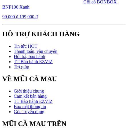
Gối cổ BONBOX
BNP100 Xanh
99,000
₫
199,000
₫
HỖ TRỢ KHÁCH HÀNG
Tin tức HOT
Thanh toán, vận chuyển
Đổi trả, bảo hành
TT Bảo hành EZVIZ
Trợ giúp
VỀ MŨI CÀ MAU
Giới thiệu chung
Cam kết bán hàng
TT Bảo hành EZVIZ
Bảo mật thông tin
Góc Tuyển dụng
MŨI CÀ MAU TRÊN