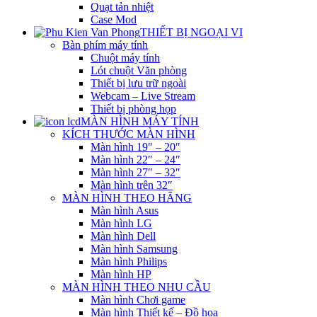
Quạt tản nhiệt
Case Mod
THIẾT BỊ NGOẠI VI
Bàn phím máy tính
Chuột máy tính
Lót chuột Văn phòng
Thiết bị lưu trữ ngoài
Webcam – Live Stream
Thiết bị phòng họp
MÀN HÌNH MÁY TÍNH
KÍCH THƯỚC MÀN HÌNH
Màn hình 19″ – 20″
Màn hình 22″ – 24″
Màn hình 27″ – 32″
Màn hình trên 32″
MÀN HÌNH THEO HÃNG
Màn hình Asus
Màn hình LG
Màn hình Dell
Màn hình Samsung
Màn hình Philips
Màn hình HP
MÀN HÌNH THEO NHU CẦU
Màn hình Chơi game
Màn hình Thiết kế – Đồ họa