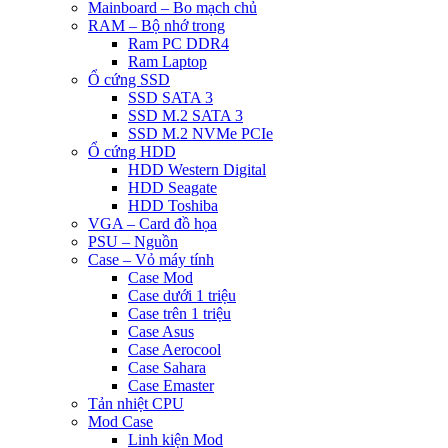
Mainboard – Bo mạch chủ
RAM – Bộ nhớ trong
Ram PC DDR4
Ram Laptop
Ổ cứng SSD
SSD SATA 3
SSD M.2 SATA 3
SSD M.2 NVMe PCIe
Ổ cứng HDD
HDD Western Digital
HDD Seagate
HDD Toshiba
VGA – Card đồ họa
PSU – Nguồn
Case – Vỏ máy tính
Case Mod
Case dưới 1 triệu
Case trên 1 triệu
Case Asus
Case Aerocool
Case Sahara
Case Emaster
Tản nhiệt CPU
Mod Case
Linh kiện Mod