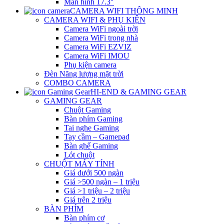
Màn hình 17.3″
CAMERA WIFI THÔNG MINH
CAMERA WIFI & PHỤ KIỆN
Camera WiFi ngoài trời
Camera WiFi trong nhà
Camera WiFi EZVIZ
Camera WiFi IMOU
Phụ kiện camera
Đèn Năng lượng mặt trời
COMBO CAMERA
HI-END & GAMING GEAR
GAMING GEAR
Chuột Gaming
Bàn phím Gaming
Tai nghe Gaming
Tay cầm – Gamepad
Bàn ghế Gaming
Lót chuột
CHUỘT MÁY TÍNH
Giá dưới 500 ngàn
Giá >500 ngàn – 1 triệu
Giá >1 triệu – 2 triệu
Giá trên 2 triệu
BÀN PHÍM
Bàn phím cơ