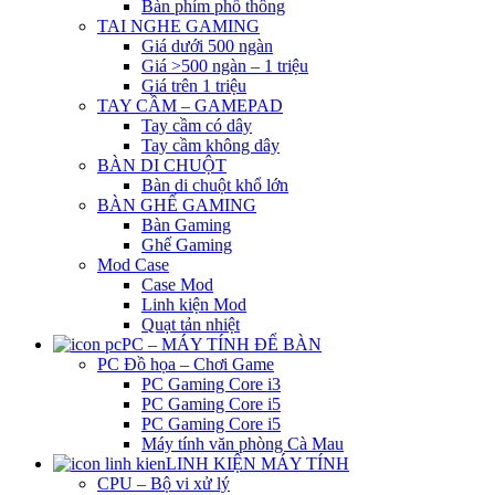
Bàn phím phổ thông
TAI NGHE GAMING
Giá dưới 500 ngàn
Giá >500 ngàn – 1 triệu
Giá trên 1 triệu
TAY CẦM – GAMEPAD
Tay cầm có dây
Tay cầm không dây
BÀN DI CHUỘT
Bàn di chuột khổ lớn
BÀN GHẾ GAMING
Bàn Gaming
Ghế Gaming
Mod Case
Case Mod
Linh kiện Mod
Quạt tản nhiệt
PC – MÁY TÍNH ĐỂ BÀN
PC Đồ họa – Chơi Game
PC Gaming Core i3
PC Gaming Core i5
PC Gaming Core i5
Máy tính văn phòng Cà Mau
LINH KIỆN MÁY TÍNH
CPU – Bộ vi xử lý