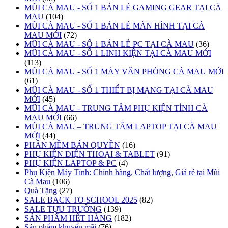
MŨI CÀ MAU - SỐ 1 BÁN LẺ GAMING GEAR TẠI CÀ
MAU
(104)
MŨI CÀ MAU - SỐ 1 BÁN LẺ MÀN HÌNH TẠI CÀ
MAU MỚI
(72)
MŨI CÀ MAU - SỐ 1 BÁN LẺ PC TẠI CÀ MAU
(36)
MŨI CÀ MAU - SỐ 1 LINH KIỆN TẠI CÀ MAU MỚI
(113)
MŨI CÀ MAU - SỐ 1 MÁY VĂN PHÒNG CÀ MAU MỚI
(61)
MŨI CÀ MAU - SỐ 1 THIẾT BỊ MẠNG TẠI CÀ MAU
MỚI
(45)
MŨI CÀ MAU - TRUNG TÂM PHỤ KIỆN TỈNH CÀ
MAU MỚI
(66)
MŨI CÀ MAU – TRUNG TÂM LAPTOP TẠI CÀ MAU
MỚI
(44)
PHẦN MỀM BẢN QUYỀN
(16)
PHỤ KIỆN ĐIỆN THOẠI & TABLET
(91)
PHỤ KIỆN LAPTOP & PC
(4)
Phụ Kiện Máy Tính: Chính hãng, Chất lượng, Giá rẻ tại Mũi
Cà Mau
(106)
Quà Tặng
(27)
SALE BACK TO SCHOOL 2025
(82)
SALE TỰU TRƯỜNG
(139)
SẢN PHẨM HẾT HÀNG
(182)
Sản phẩm khuyến mãi
(76)