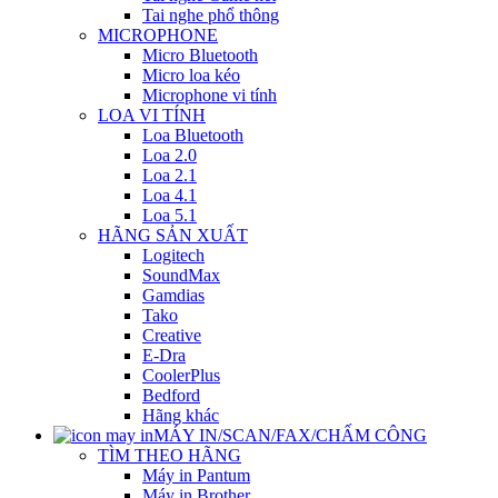
Tai nghe phổ thông
MICROPHONE
Micro Bluetooth
Micro loa kéo
Microphone vi tính
LOA VI TÍNH
Loa Bluetooth
Loa 2.0
Loa 2.1
Loa 4.1
Loa 5.1
HÃNG SẢN XUẤT
Logitech
SoundMax
Gamdias
Tako
Creative
E-Dra
CoolerPlus
Bedford
Hãng khác
MÁY IN/SCAN/FAX/CHẤM CÔNG
TÌM THEO HÃNG
Máy in Pantum
Máy in Brother