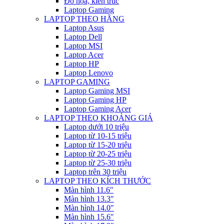
Đồ họa, kiến trúc
Laptop Gaming
LAPTOP THEO HÃNG
Laptop Asus
Laptop Dell
Laptop MSI
Laptop Acer
Laptop HP
Laptop Lenovo
LAPTOP GAMING
Laptop Gaming MSI
Laptop Gaming HP
Laptop Gaming Acer
LAPTOP THEO KHOẢNG GIÁ
Laptop dưới 10 triệu
Laptop từ 10-15 triệu
Laptop từ 15-20 triệu
Laptop từ 20-25 triệu
Laptop từ 25-30 triệu
Laptop trên 30 triệu
LAPTOP THEO KÍCH THƯỚC
Màn hình 11.6″
Màn hình 13.3″
Màn hình 14.0″
Màn hình 15.6″