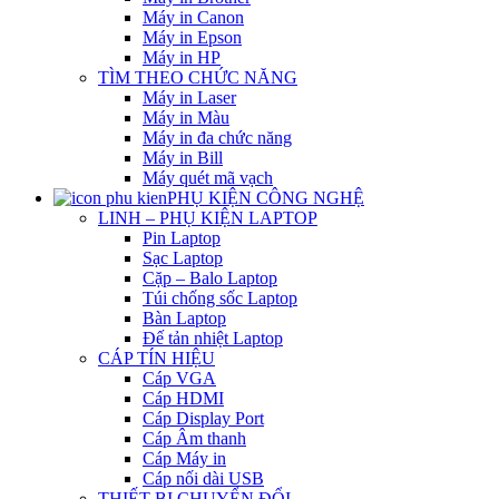
Máy in Canon
Máy in Epson
Máy in HP
TÌM THEO CHỨC NĂNG
Máy in Laser
Máy in Màu
Máy in đa chức năng
Máy in Bill
Máy quét mã vạch
PHỤ KIỆN CÔNG NGHỆ
LINH – PHỤ KIỆN LAPTOP
Pin Laptop
Sạc Laptop
Cặp – Balo Laptop
Túi chống sốc Laptop
Bàn Laptop
Đế tản nhiệt Laptop
CÁP TÍN HIỆU
Cáp VGA
Cáp HDMI
Cáp Display Port
Cáp Âm thanh
Cáp Máy in
Cáp nối dài USB
THIẾT BỊ CHUYỂN ĐỔI