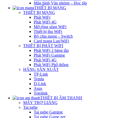
Màn hình Văn phòng – Học tập
THIẾT BỊ MẠNG
THIẾT BỊ MẠNG
Phát WiFi
Phát WiFi 4G
Mở rộng sóng WiFi
Thiết bị thu WiFi
Bộ chia mạng – Switch
Card mạng Lan/WiFi
THIẾT BỊ PHÁT WIFI
Phát WiFi 2 băng tần
Phát WiFi Gaming
Phát WiFi 4G
Phát WiFi Phổ thông
HÃNG SẢN XUẤT
TP-Link
Tenda
D-Link
Asus
Totolink
THIẾT BỊ ÂM THANH
MÁY TRỢ GIẢNG
Tai nghe
Tai nghe Gaming
Tai nghe Game net