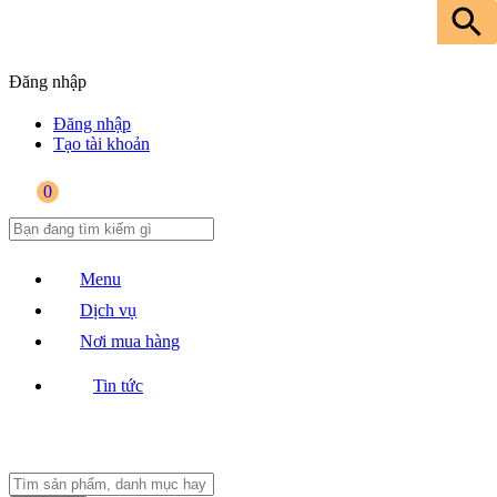
Đăng nhập
Đăng nhập
Tạo tài khoản
0
Menu
Dịch vụ
Nơi mua hàng
Tin tức