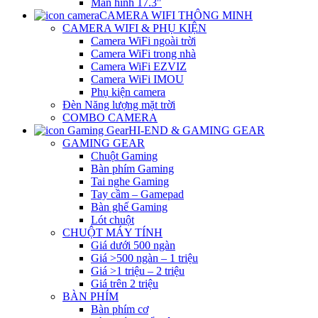
Màn hình 17.3″
CAMERA WIFI THÔNG MINH
CAMERA WIFI & PHỤ KIỆN
Camera WiFi ngoài trời
Camera WiFi trong nhà
Camera WiFi EZVIZ
Camera WiFi IMOU
Phụ kiện camera
Đèn Năng lượng mặt trời
COMBO CAMERA
HI-END & GAMING GEAR
GAMING GEAR
Chuột Gaming
Bàn phím Gaming
Tai nghe Gaming
Tay cầm – Gamepad
Bàn ghế Gaming
Lót chuột
CHUỘT MÁY TÍNH
Giá dưới 500 ngàn
Giá >500 ngàn – 1 triệu
Giá >1 triệu – 2 triệu
Giá trên 2 triệu
BÀN PHÍM
Bàn phím cơ