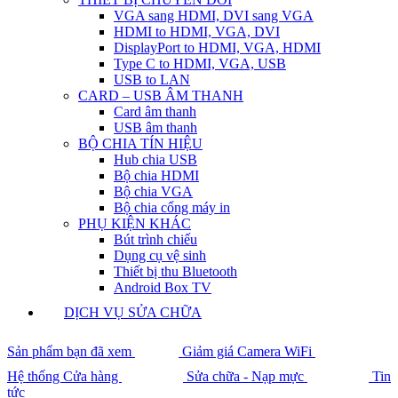
VGA sang HDMI, DVI sang VGA
HDMI to HDMI, VGA, DVI
DisplayPort to HDMI, VGA, HDMI
Type C to HDMI, VGA, USB
USB to LAN
CARD – USB ÂM THANH
Card âm thanh
USB âm thanh
BỘ CHIA TÍN HIỆU
Hub chia USB
Bộ chia HDMI
Bộ chia VGA
Bộ chia cổng máy in
PHỤ KIỆN KHÁC
Bút trình chiếu
Dụng cụ vệ sinh
Thiết bị thu Bluetooth
Android Box TV
DỊCH VỤ SỬA CHỮA
Sản phẩm bạn đã xem
Giảm giá Camera WiFi
Hệ thống Cửa hàng
Sửa chữa - Nạp mực
Tin
tức