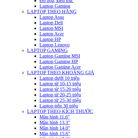
Đồ họa, kiến trúc
Laptop Gaming
LAPTOP THEO HÃNG
Laptop Asus
Laptop Dell
Laptop MSI
Laptop Acer
Laptop HP
Laptop Lenovo
LAPTOP GAMING
Laptop Gaming MSI
Laptop Gaming HP
Laptop Gaming Acer
LAPTOP THEO KHOẢNG GIÁ
Laptop dưới 10 triệu
Laptop từ 10-15 triệu
Laptop từ 15-20 triệu
Laptop từ 20-25 triệu
Laptop từ 25-30 triệu
Laptop trên 30 triệu
LAPTOP THEO KÍCH THƯỚC
Màn hình 11.6″
Màn hình 13.3″
Màn hình 14.0″
Màn hình 15.6″