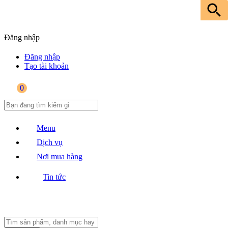
Đăng nhập
Đăng nhập
Tạo tài khoản
0
Menu
Dịch vụ
Nơi mua hàng
Tin tức