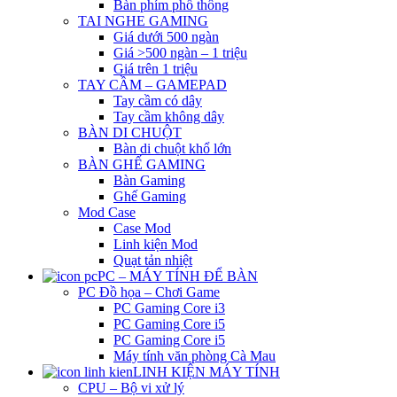
Bàn phím phổ thông
TAI NGHE GAMING
Giá dưới 500 ngàn
Giá >500 ngàn – 1 triệu
Giá trên 1 triệu
TAY CẦM – GAMEPAD
Tay cầm có dây
Tay cầm không dây
BÀN DI CHUỘT
Bàn di chuột khổ lớn
BÀN GHẾ GAMING
Bàn Gaming
Ghế Gaming
Mod Case
Case Mod
Linh kiện Mod
Quạt tản nhiệt
PC – MÁY TÍNH ĐỂ BÀN
PC Đồ họa – Chơi Game
PC Gaming Core i3
PC Gaming Core i5
PC Gaming Core i5
Máy tính văn phòng Cà Mau
LINH KIỆN MÁY TÍNH
CPU – Bộ vi xử lý