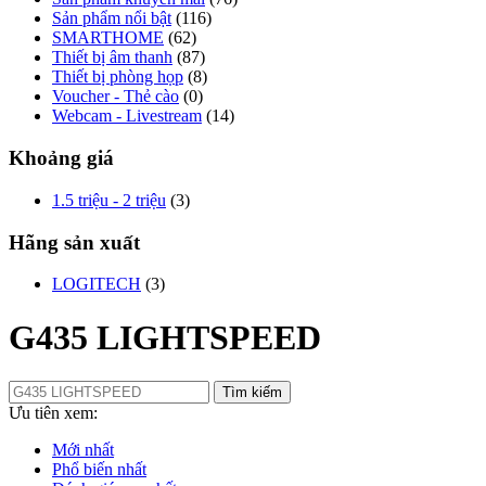
Sản phẩm nổi bật
(116)
SMARTHOME
(62)
Thiết bị âm thanh
(87)
Thiết bị phòng họp
(8)
Voucher - Thẻ cào
(0)
Webcam - Livestream
(14)
Khoảng giá
1.5 triệu - 2 triệu
(3)
Hãng sản xuất
LOGITECH
(3)
G435 LIGHTSPEED
Tìm kiếm
Ưu tiên xem:
Mới nhất
Phổ biến nhất