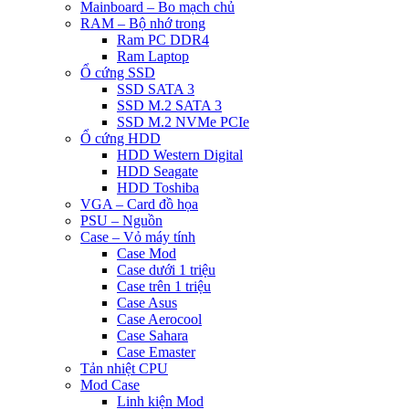
Mainboard – Bo mạch chủ
RAM – Bộ nhớ trong
Ram PC DDR4
Ram Laptop
Ổ cứng SSD
SSD SATA 3
SSD M.2 SATA 3
SSD M.2 NVMe PCIe
Ổ cứng HDD
HDD Western Digital
HDD Seagate
HDD Toshiba
VGA – Card đồ họa
PSU – Nguồn
Case – Vỏ máy tính
Case Mod
Case dưới 1 triệu
Case trên 1 triệu
Case Asus
Case Aerocool
Case Sahara
Case Emaster
Tản nhiệt CPU
Mod Case
Linh kiện Mod