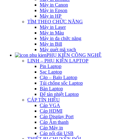
Máy in Canon
Máy in Epson
Máy in HP
TÌM THEO CHỨC NĂNG
Máy in Laser
Máy in Màu
Máy in đa chức năng
Máy in Bill
Máy quét mã vạch
PHỤ KIỆN CÔNG NGHỆ
LINH – PHỤ KIỆN LAPTOP
Pin Laptop
Sạc Laptop
Cặp – Balo Laptop
Túi chống sốc Laptop
Bàn Laptop
Đế tản nhiệt Laptop
CÁP TÍN HIỆU
Cáp VGA
Cáp HDMI
Cáp Display Port
Cáp Âm thanh
Cáp Máy in
Cáp nối dài USB
THIẾT BỊ CHUYỂN ĐỔI