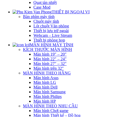
Quạt tản nhiệt
Case Mod
THIẾT BỊ NGOẠI VI
Bàn phím máy tính
Chuột máy tính
Lót chuột Văn phòng
Thiết bị lưu trữ ngoài
Webcam – Live Stream
Thiết bị phòng họp
MÀN HÌNH MÁY TÍNH
KÍCH THƯỚC MÀN HÌNH
Màn hình 19″ – 20″
Màn hình 22″ – 24″
Màn hình 27″ – 32″
Màn hình trên 32″
MÀN HÌNH THEO HÃNG
Màn hình Asus
Màn hình LG
Màn hình Dell
Màn hình Samsung
Màn hình Philips
Màn hình HP
MÀN HÌNH THEO NHU CẦU
Màn hình Chơi game
Màn hình Thiết kế – Đồ họa