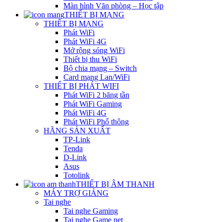
Màn hình Văn phòng – Học tập
THIẾT BỊ MẠNG
THIẾT BỊ MẠNG
Phát WiFi
Phát WiFi 4G
Mở rộng sóng WiFi
Thiết bị thu WiFi
Bộ chia mạng – Switch
Card mạng Lan/WiFi
THIẾT BỊ PHÁT WIFI
Phát WiFi 2 băng tần
Phát WiFi Gaming
Phát WiFi 4G
Phát WiFi Phổ thông
HÃNG SẢN XUẤT
TP-Link
Tenda
D-Link
Asus
Totolink
THIẾT BỊ ÂM THANH
MÁY TRỢ GIẢNG
Tai nghe
Tai nghe Gaming
Tai nghe Game net