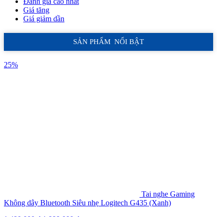
Đánh giá cao nhất
Giá tăng
Giá giảm dần
SẢN PHẨM NỔI BẬT
25%
Tai nghe Gaming
Không dây Bluetooth Siêu nhẹ Logitech G435 (Xanh)