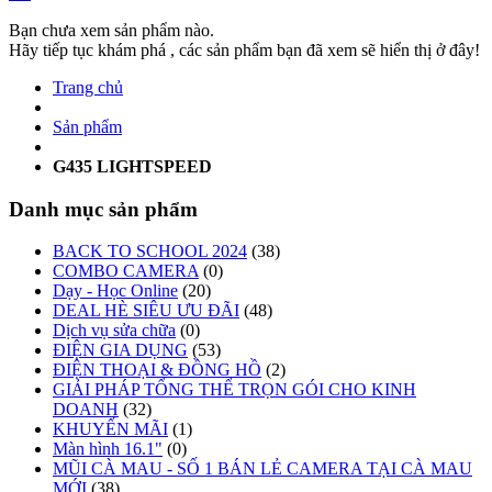
Bạn chưa xem sản phẩm nào.
Hãy tiếp tục khám phá , các sản phẩm bạn đã xem sẽ hiển thị ở đây!
Trang chủ
Sản phẩm
G435 LIGHTSPEED
Danh mục sản phẩm
BACK TO SCHOOL 2024
(38)
COMBO CAMERA
(0)
Dạy - Học Online
(20)
DEAL HÈ SIÊU ƯU ĐÃI
(48)
Dịch vụ sửa chữa
(0)
ĐIỆN GIA DỤNG
(53)
ĐIỆN THOẠI & ĐỒNG HỒ
(2)
GIẢI PHÁP TỔNG THỂ TRỌN GÓI CHO KINH
DOANH
(32)
KHUYẾN MÃI
(1)
Màn hình 16.1"
(0)
MŨI CÀ MAU - SỐ 1 BÁN LẺ CAMERA TẠI CÀ MAU
MỚI
(38)