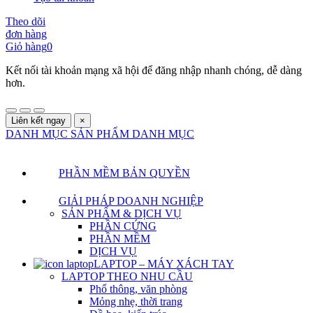
Theo dõi
đơn hàng
Giỏ hàng
0
Kết nối tài khoản mạng xã hội để đăng nhập nhanh chóng, dễ dàng
hơn.
Liên kết ngay
×
DANH MỤC SẢN PHẨM
DANH MỤC
PHẦN MỀM BẢN QUYỀN
GIẢI PHÁP DOANH NGHIỆP
SẢN PHẨM & DỊCH VỤ
PHẦN CỨNG
PHẦN MỀM
DỊCH VỤ
LAPTOP – MÁY XÁCH TAY
LAPTOP THEO NHU CẦU
Phổ thông, văn phòng
Mỏng nhẹ, thời trang