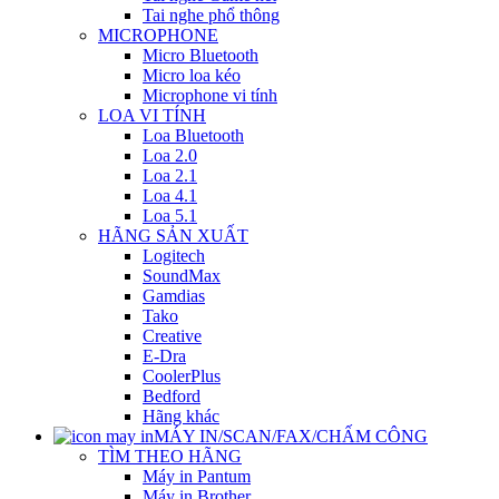
Tai nghe phổ thông
MICROPHONE
Micro Bluetooth
Micro loa kéo
Microphone vi tính
LOA VI TÍNH
Loa Bluetooth
Loa 2.0
Loa 2.1
Loa 4.1
Loa 5.1
HÃNG SẢN XUẤT
Logitech
SoundMax
Gamdias
Tako
Creative
E-Dra
CoolerPlus
Bedford
Hãng khác
MÁY IN/SCAN/FAX/CHẤM CÔNG
TÌM THEO HÃNG
Máy in Pantum
Máy in Brother