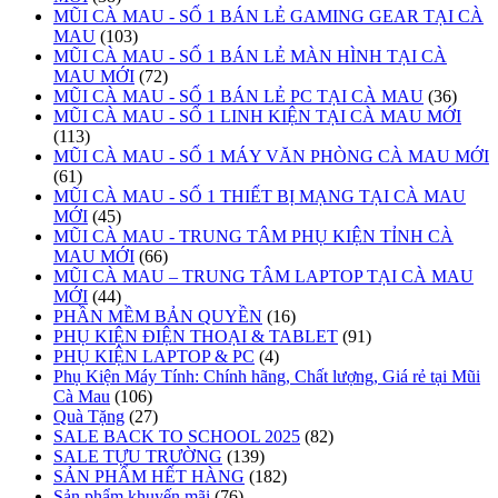
MŨI CÀ MAU - SỐ 1 BÁN LẺ GAMING GEAR TẠI CÀ
MAU
(103)
MŨI CÀ MAU - SỐ 1 BÁN LẺ MÀN HÌNH TẠI CÀ
MAU MỚI
(72)
MŨI CÀ MAU - SỐ 1 BÁN LẺ PC TẠI CÀ MAU
(36)
MŨI CÀ MAU - SỐ 1 LINH KIỆN TẠI CÀ MAU MỚI
(113)
MŨI CÀ MAU - SỐ 1 MÁY VĂN PHÒNG CÀ MAU MỚI
(61)
MŨI CÀ MAU - SỐ 1 THIẾT BỊ MẠNG TẠI CÀ MAU
MỚI
(45)
MŨI CÀ MAU - TRUNG TÂM PHỤ KIỆN TỈNH CÀ
MAU MỚI
(66)
MŨI CÀ MAU – TRUNG TÂM LAPTOP TẠI CÀ MAU
MỚI
(44)
PHẦN MỀM BẢN QUYỀN
(16)
PHỤ KIỆN ĐIỆN THOẠI & TABLET
(91)
PHỤ KIỆN LAPTOP & PC
(4)
Phụ Kiện Máy Tính: Chính hãng, Chất lượng, Giá rẻ tại Mũi
Cà Mau
(106)
Quà Tặng
(27)
SALE BACK TO SCHOOL 2025
(82)
SALE TỰU TRƯỜNG
(139)
SẢN PHẨM HẾT HÀNG
(182)
Sản phẩm khuyến mãi
(76)