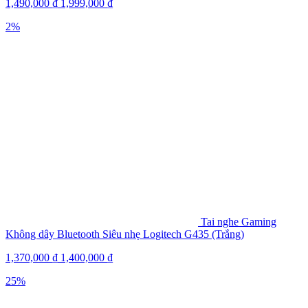
1,490,000
₫
1,999,000
₫
2%
Tai nghe Gaming
Không dây Bluetooth Siêu nhẹ Logitech G435 (Trắng)
1,370,000
₫
1,400,000
₫
25%