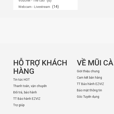
(0)
Voucher - Thẻ cào
(14)
Webcam - Livestream
HỖ TRỢ KHÁCH
VỀ MŨI C
HÀNG
Giới thiệu chung
Cam kết bán hàng
Tin tức HOT
TT Bảo hành EZVIZ
Thanh toán, vận chuyển
Bảo mật thông tin
Đổi trả, bảo hành
Góc Tuyển dụng
TT Bảo hành EZVIZ
Trợ giúp