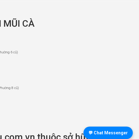
 MŨI CÀ
hường 6 cũ)
Phường 8 cũ)
💬 Chat Messenger
.com.vn thuộc sở hữu CTY