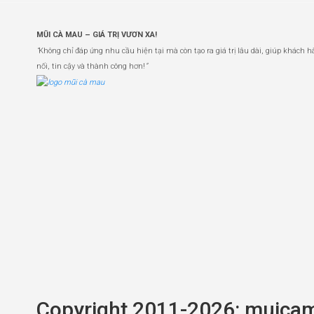
MŨI CÀ MAU – GIÁ TRỊ VƯƠN XA!
“
Không chỉ đáp ứng nhu cầu hiện tại mà còn tạo ra giá trị lâu dài, giúp khách h
nối, tin cậy và thành công hơn!
”
Copyright 2011-2026: muica