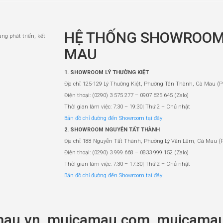
HỆ THỐNG SHOWROOM
àng phát triển, kết
MAU
1. SHOWROOM LÝ THƯỜNG KIỆT
Địa chỉ: 125-129 Lý Thường Kiệt, Phường Tân Thành, Cà Mau (P
Điện thoại: (0290) 3 575 277 – 0907 625 645 (Zalo)
Thời gian làm việc: 7:30 – 19:30| Thứ 2 – Chủ nhật
Bản đồ chỉ đường đến Showroom tại đây
2. SHOWROOM NGUYỄN TẤT THÀNH
Địa chỉ: 188 Nguyễn Tất Thành, Phường Lý Văn Lâm, Cà Mau (
Điện thoại: (0290) 3 999 668 – 0833 999 152 (Zalo)
Thời gian làm việc: 7:30 – 17:30| Thứ 2 – Chủ nhật
Bản đồ chỉ đường đến Showroom tại đây
mau.vn, muicamau.com, muicamau