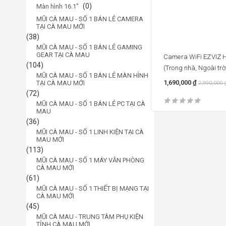
(0)
Màn hình 16.1"
MŨI CÀ MAU - SỐ 1 BÁN LẺ CAMERA
TẠI CÀ MAU MỚI
(38)
MŨI CÀ MAU - SỐ 1 BÁN LẺ GAMING
GEAR TẠI CÀ MAU
Camera WiFi EZVIZ 
(104)
(Trong nhà, Ngoài trờ
MŨI CÀ MAU - SỐ 1 BÁN LẺ MÀN HÌNH
1,690,000
₫
TẠI CÀ MAU MỚI
2,990,000
(72)
MŨI CÀ MAU - SỐ 1 BÁN LẺ PC TẠI CÀ
MAU
(36)
MŨI CÀ MAU - SỐ 1 LINH KIỆN TẠI CÀ
MAU MỚI
(113)
MŨI CÀ MAU - SỐ 1 MÁY VĂN PHÒNG
CÀ MAU MỚI
(61)
MŨI CÀ MAU - SỐ 1 THIẾT BỊ MẠNG TẠI
CÀ MAU MỚI
(45)
MŨI CÀ MAU - TRUNG TÂM PHỤ KIỆN
TỈNH CÀ MAU MỚI