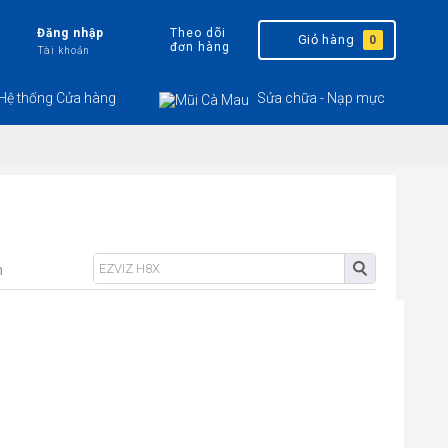
Đăng nhập
Theo dõi
Giỏ hàng
0
đơn hàng
Tài khoản
Hệ thống Cửa hàng
Sửa chữa - Nạp mực
n