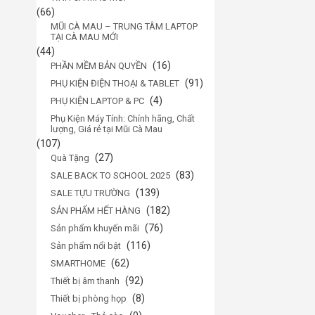
(66)
MŨI CÀ MAU – TRUNG TÂM LAPTOP
TẠI CÀ MAU MỚI
(44)
(16)
PHẦN MỀM BẢN QUYỀN
(91)
PHỤ KIỆN ĐIỆN THOẠI & TABLET
(4)
PHỤ KIỆN LAPTOP & PC
Phụ Kiện Máy Tính: Chính hãng, Chất
lượng, Giá rẻ tại Mũi Cà Mau
(107)
(27)
Quà Tặng
(83)
SALE BACK TO SCHOOL 2025
(139)
SALE TỰU TRƯỜNG
(182)
SẢN PHẨM HẾT HÀNG
(76)
Sản phẩm khuyến mãi
(116)
Sản phẩm nổi bật
(62)
SMARTHOME
(92)
Thiết bị âm thanh
(8)
Thiết bị phòng họp