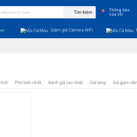
Thông báo
Tìm kiếm
của tôi
Giảm giá Camera WiFi
em
nhất
Phổ biến nhất
Đánh giá cao nhất
Giá tăng
Giá giảm dầ