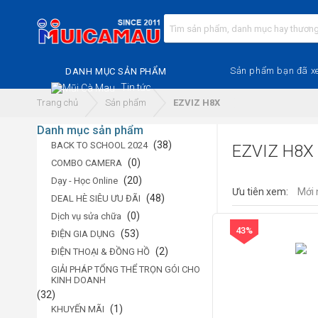
Sản phẩm bạn đã x
DANH MỤC SẢN PHẨM
Tin tức
Trang chủ
Sản phẩm
EZVIZ H8X
Danh mục sản phẩm
(38)
BACK TO SCHOOL 2024
EZVIZ H8X
(0)
COMBO CAMERA
(20)
Dạy - Học Online
Ưu tiên xem:
Mới 
(48)
DEAL HÈ SIÊU ƯU ĐÃI
(0)
Dịch vụ sửa chữa
43%
(53)
ĐIỆN GIA DỤNG
(2)
ĐIỆN THOẠI & ĐỒNG HỒ
GIẢI PHÁP TỔNG THỂ TRỌN GÓI CHO
KINH DOANH
(32)
(1)
KHUYẾN MÃI