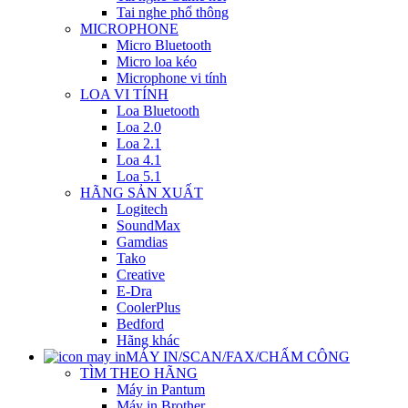
Tai nghe phổ thông
MICROPHONE
Micro Bluetooth
Micro loa kéo
Microphone vi tính
LOA VI TÍNH
Loa Bluetooth
Loa 2.0
Loa 2.1
Loa 4.1
Loa 5.1
HÃNG SẢN XUẤT
Logitech
SoundMax
Gamdias
Tako
Creative
E-Dra
CoolerPlus
Bedford
Hãng khác
MÁY IN/SCAN/FAX/CHẤM CÔNG
TÌM THEO HÃNG
Máy in Pantum
Máy in Brother