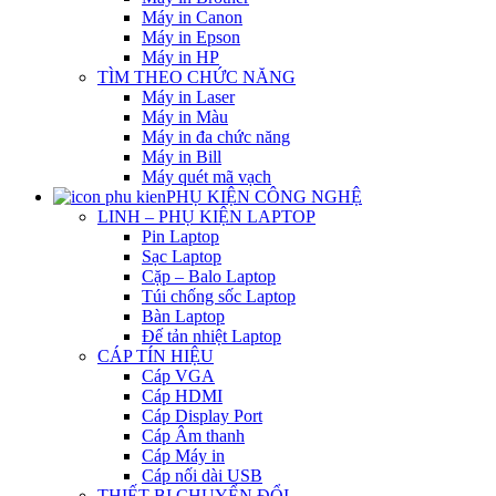
Máy in Canon
Máy in Epson
Máy in HP
TÌM THEO CHỨC NĂNG
Máy in Laser
Máy in Màu
Máy in đa chức năng
Máy in Bill
Máy quét mã vạch
PHỤ KIỆN CÔNG NGHỆ
LINH – PHỤ KIỆN LAPTOP
Pin Laptop
Sạc Laptop
Cặp – Balo Laptop
Túi chống sốc Laptop
Bàn Laptop
Đế tản nhiệt Laptop
CÁP TÍN HIỆU
Cáp VGA
Cáp HDMI
Cáp Display Port
Cáp Âm thanh
Cáp Máy in
Cáp nối dài USB
THIẾT BỊ CHUYỂN ĐỔI