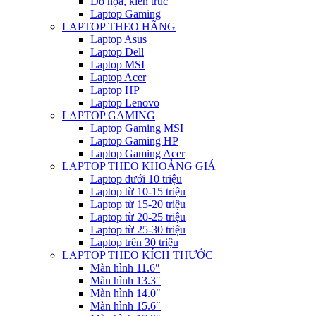
Đồ họa, kiến trúc
Laptop Gaming
LAPTOP THEO HÃNG
Laptop Asus
Laptop Dell
Laptop MSI
Laptop Acer
Laptop HP
Laptop Lenovo
LAPTOP GAMING
Laptop Gaming MSI
Laptop Gaming HP
Laptop Gaming Acer
LAPTOP THEO KHOẢNG GIÁ
Laptop dưới 10 triệu
Laptop từ 10-15 triệu
Laptop từ 15-20 triệu
Laptop từ 20-25 triệu
Laptop từ 25-30 triệu
Laptop trên 30 triệu
LAPTOP THEO KÍCH THƯỚC
Màn hình 11.6″
Màn hình 13.3″
Màn hình 14.0″
Màn hình 15.6″