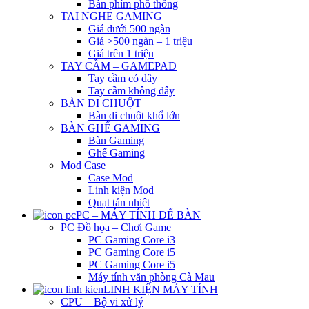
Bàn phím phổ thông
TAI NGHE GAMING
Giá dưới 500 ngàn
Giá >500 ngàn – 1 triệu
Giá trên 1 triệu
TAY CẦM – GAMEPAD
Tay cầm có dây
Tay cầm không dây
BÀN DI CHUỘT
Bàn di chuột khổ lớn
BÀN GHẾ GAMING
Bàn Gaming
Ghế Gaming
Mod Case
Case Mod
Linh kiện Mod
Quạt tản nhiệt
PC – MÁY TÍNH ĐỂ BÀN
PC Đồ họa – Chơi Game
PC Gaming Core i3
PC Gaming Core i5
PC Gaming Core i5
Máy tính văn phòng Cà Mau
LINH KIỆN MÁY TÍNH
CPU – Bộ vi xử lý