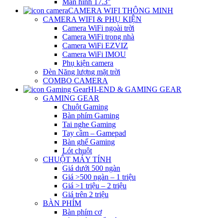
Màn hình 17.3″
CAMERA WIFI THÔNG MINH
CAMERA WIFI & PHỤ KIỆN
Camera WiFi ngoài trời
Camera WiFi trong nhà
Camera WiFi EZVIZ
Camera WiFi IMOU
Phụ kiện camera
Đèn Năng lượng mặt trời
COMBO CAMERA
HI-END & GAMING GEAR
GAMING GEAR
Chuột Gaming
Bàn phím Gaming
Tai nghe Gaming
Tay cầm – Gamepad
Bàn ghế Gaming
Lót chuột
CHUỘT MÁY TÍNH
Giá dưới 500 ngàn
Giá >500 ngàn – 1 triệu
Giá >1 triệu – 2 triệu
Giá trên 2 triệu
BÀN PHÍM
Bàn phím cơ