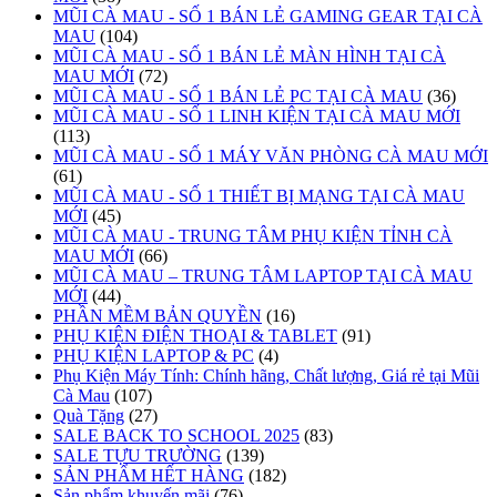
MŨI CÀ MAU - SỐ 1 BÁN LẺ GAMING GEAR TẠI CÀ
MAU
(104)
MŨI CÀ MAU - SỐ 1 BÁN LẺ MÀN HÌNH TẠI CÀ
MAU MỚI
(72)
MŨI CÀ MAU - SỐ 1 BÁN LẺ PC TẠI CÀ MAU
(36)
MŨI CÀ MAU - SỐ 1 LINH KIỆN TẠI CÀ MAU MỚI
(113)
MŨI CÀ MAU - SỐ 1 MÁY VĂN PHÒNG CÀ MAU MỚI
(61)
MŨI CÀ MAU - SỐ 1 THIẾT BỊ MẠNG TẠI CÀ MAU
MỚI
(45)
MŨI CÀ MAU - TRUNG TÂM PHỤ KIỆN TỈNH CÀ
MAU MỚI
(66)
MŨI CÀ MAU – TRUNG TÂM LAPTOP TẠI CÀ MAU
MỚI
(44)
PHẦN MỀM BẢN QUYỀN
(16)
PHỤ KIỆN ĐIỆN THOẠI & TABLET
(91)
PHỤ KIỆN LAPTOP & PC
(4)
Phụ Kiện Máy Tính: Chính hãng, Chất lượng, Giá rẻ tại Mũi
Cà Mau
(107)
Quà Tặng
(27)
SALE BACK TO SCHOOL 2025
(83)
SALE TỰU TRƯỜNG
(139)
SẢN PHẨM HẾT HÀNG
(182)
Sản phẩm khuyến mãi
(76)