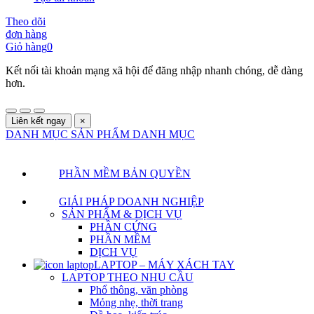
Theo dõi
đơn hàng
Giỏ hàng
0
Kết nối tài khoản mạng xã hội để đăng nhập nhanh chóng, dễ dàng
hơn.
Liên kết ngay
×
DANH MỤC SẢN PHẨM
DANH MỤC
PHẦN MỀM BẢN QUYỀN
GIẢI PHÁP DOANH NGHIỆP
SẢN PHẨM & DỊCH VỤ
PHẦN CỨNG
PHẦN MỀM
DỊCH VỤ
LAPTOP – MÁY XÁCH TAY
LAPTOP THEO NHU CẦU
Phổ thông, văn phòng
Mỏng nhẹ, thời trang