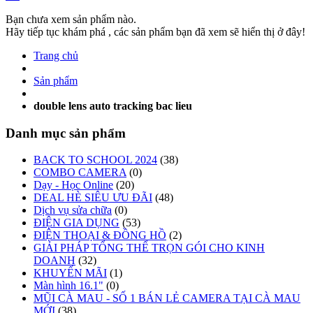
Bạn chưa xem sản phẩm nào.
Hãy tiếp tục khám phá , các sản phẩm bạn đã xem sẽ hiển thị ở đây!
Trang chủ
Sản phẩm
double lens auto tracking bac lieu
Danh mục sản phẩm
BACK TO SCHOOL 2024
(38)
COMBO CAMERA
(0)
Dạy - Học Online
(20)
DEAL HÈ SIÊU ƯU ĐÃI
(48)
Dịch vụ sửa chữa
(0)
ĐIỆN GIA DỤNG
(53)
ĐIỆN THOẠI & ĐỒNG HỒ
(2)
GIẢI PHÁP TỔNG THỂ TRỌN GÓI CHO KINH
DOANH
(32)
KHUYẾN MÃI
(1)
Màn hình 16.1"
(0)
MŨI CÀ MAU - SỐ 1 BÁN LẺ CAMERA TẠI CÀ MAU
MỚI
(38)