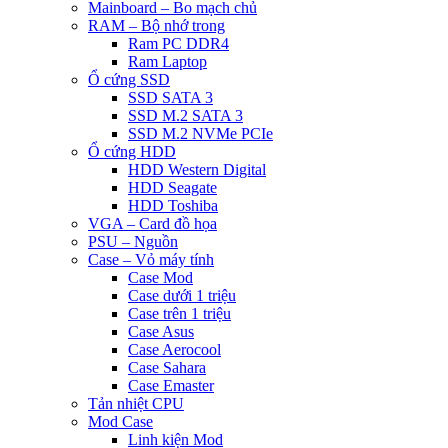
Mainboard – Bo mạch chủ
RAM – Bộ nhớ trong
Ram PC DDR4
Ram Laptop
Ổ cứng SSD
SSD SATA 3
SSD M.2 SATA 3
SSD M.2 NVMe PCIe
Ổ cứng HDD
HDD Western Digital
HDD Seagate
HDD Toshiba
VGA – Card đồ họa
PSU – Nguồn
Case – Vỏ máy tính
Case Mod
Case dưới 1 triệu
Case trên 1 triệu
Case Asus
Case Aerocool
Case Sahara
Case Emaster
Tản nhiệt CPU
Mod Case
Linh kiện Mod