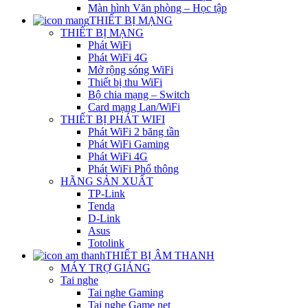
Màn hình Văn phòng – Học tập
THIẾT BỊ MẠNG
THIẾT BỊ MẠNG
Phát WiFi
Phát WiFi 4G
Mở rộng sóng WiFi
Thiết bị thu WiFi
Bộ chia mạng – Switch
Card mạng Lan/WiFi
THIẾT BỊ PHÁT WIFI
Phát WiFi 2 băng tần
Phát WiFi Gaming
Phát WiFi 4G
Phát WiFi Phổ thông
HÃNG SẢN XUẤT
TP-Link
Tenda
D-Link
Asus
Totolink
THIẾT BỊ ÂM THANH
MÁY TRỢ GIẢNG
Tai nghe
Tai nghe Gaming
Tai nghe Game net