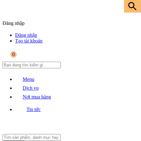
Đăng nhập
Đăng nhập
Tạo tài khoản
0
Menu
Dịch vụ
Nơi mua hàng
Tin tức