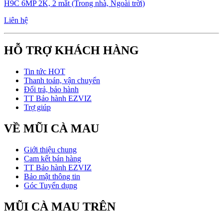
H9C 6MP 2K, 2 mắt (Trong nhà, Ngoài trời)
Liên hệ
HỖ TRỢ KHÁCH HÀNG
Tin tức HOT
Thanh toán, vận chuyển
Đổi trả, bảo hành
TT Bảo hành EZVIZ
Trợ giúp
VỀ MŨI CÀ MAU
Giới thiệu chung
Cam kết bán hàng
TT Bảo hành EZVIZ
Bảo mật thông tin
Góc Tuyển dụng
MŨI CÀ MAU TRÊN