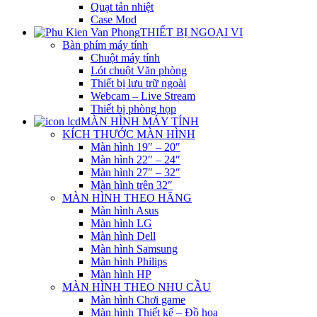
Quạt tản nhiệt
Case Mod
THIẾT BỊ NGOẠI VI
Bàn phím máy tính
Chuột máy tính
Lót chuột Văn phòng
Thiết bị lưu trữ ngoài
Webcam – Live Stream
Thiết bị phòng họp
MÀN HÌNH MÁY TÍNH
KÍCH THƯỚC MÀN HÌNH
Màn hình 19″ – 20″
Màn hình 22″ – 24″
Màn hình 27″ – 32″
Màn hình trên 32″
MÀN HÌNH THEO HÃNG
Màn hình Asus
Màn hình LG
Màn hình Dell
Màn hình Samsung
Màn hình Philips
Màn hình HP
MÀN HÌNH THEO NHU CẦU
Màn hình Chơi game
Màn hình Thiết kế – Đồ họa