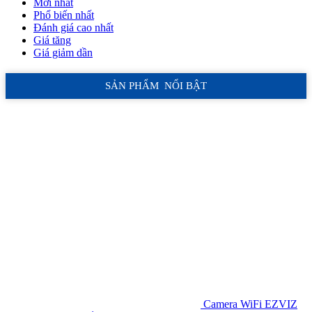
Mới nhất
Phổ biến nhất
Đánh giá cao nhất
Giá tăng
Giá giảm dần
SẢN PHẨM NỔI BẬT
Camera WiFi EZVIZ