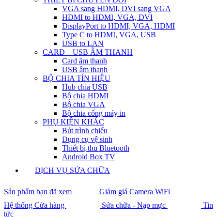
VGA sang HDMI, DVI sang VGA
HDMI to HDMI, VGA, DVI
DisplayPort to HDMI, VGA, HDMI
Type C to HDMI, VGA, USB
USB to LAN
CARD – USB ÂM THANH
Card âm thanh
USB âm thanh
BỘ CHIA TÍN HIỆU
Hub chia USB
Bộ chia HDMI
Bộ chia VGA
Bộ chia cổng máy in
PHỤ KIỆN KHÁC
Bút trình chiếu
Dụng cụ vệ sinh
Thiết bị thu Bluetooth
Android Box TV
DỊCH VỤ SỬA CHỮA
Sản phẩm bạn đã xem
Giảm giá Camera WiFi
Hệ thống Cửa hàng
Sửa chữa - Nạp mực
Tin
tức