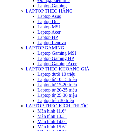
Đồ họa, kiến trúc
Laptop Gaming
LAPTOP THEO HÃNG
Laptop Asus
Laptop Dell
Laptop MSI
Laptop Acer
Laptop HP
Laptop Lenovo
LAPTOP GAMING
Laptop Gaming MSI
Laptop Gaming HP
Laptop Gaming Acer
LAPTOP THEO KHOẢNG GIÁ
Laptop dưới 10 triệu
Laptop từ 10-15 triệu
Laptop từ 15-20 triệu
Laptop từ 20-25 triệu
Laptop từ 25-30 triệu
Laptop trên 30 triệu
LAPTOP THEO KÍCH THƯỚC
Màn hình 11.6″
Màn hình 13.3″
Màn hình 14.0″
Màn hình 15.6″