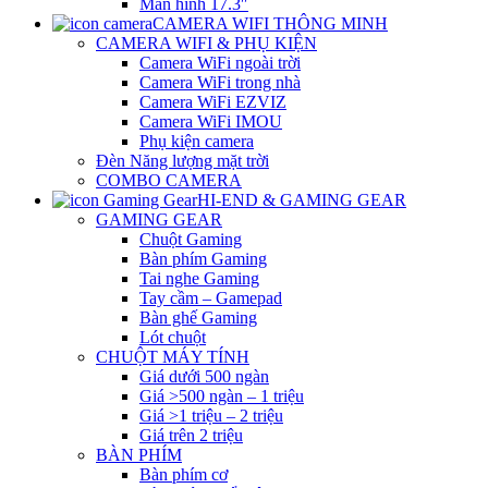
Màn hình 17.3″
CAMERA WIFI THÔNG MINH
CAMERA WIFI & PHỤ KIỆN
Camera WiFi ngoài trời
Camera WiFi trong nhà
Camera WiFi EZVIZ
Camera WiFi IMOU
Phụ kiện camera
Đèn Năng lượng mặt trời
COMBO CAMERA
HI-END & GAMING GEAR
GAMING GEAR
Chuột Gaming
Bàn phím Gaming
Tai nghe Gaming
Tay cầm – Gamepad
Bàn ghế Gaming
Lót chuột
CHUỘT MÁY TÍNH
Giá dưới 500 ngàn
Giá >500 ngàn – 1 triệu
Giá >1 triệu – 2 triệu
Giá trên 2 triệu
BÀN PHÍM
Bàn phím cơ