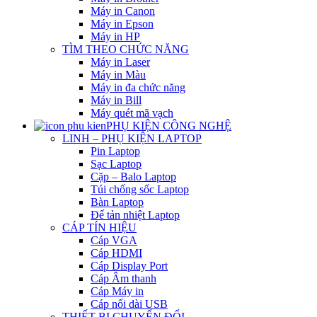
Máy in Canon
Máy in Epson
Máy in HP
TÌM THEO CHỨC NĂNG
Máy in Laser
Máy in Màu
Máy in đa chức năng
Máy in Bill
Máy quét mã vạch
PHỤ KIỆN CÔNG NGHỆ
LINH – PHỤ KIỆN LAPTOP
Pin Laptop
Sạc Laptop
Cặp – Balo Laptop
Túi chống sốc Laptop
Bàn Laptop
Đế tản nhiệt Laptop
CÁP TÍN HIỆU
Cáp VGA
Cáp HDMI
Cáp Display Port
Cáp Âm thanh
Cáp Máy in
Cáp nối dài USB
THIẾT BỊ CHUYỂN ĐỔI