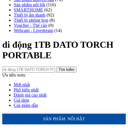
Sản phẩm nổi bật
(116)
SMARTHOME
(62)
Thiết bị âm thanh
(92)
Thiết bị phòng họp
(8)
Voucher - Thẻ cào
(0)
Webcam - Livestream
(14)
di động 1TB DATO TORCH
PORTABLE
Tìm kiếm
Ưu tiên xem:
Mới nhất
Phổ biến nhất
Đánh giá cao nhất
Giá tăng
Giá giảm dần
SẢN PHẨM NỔI BẬT