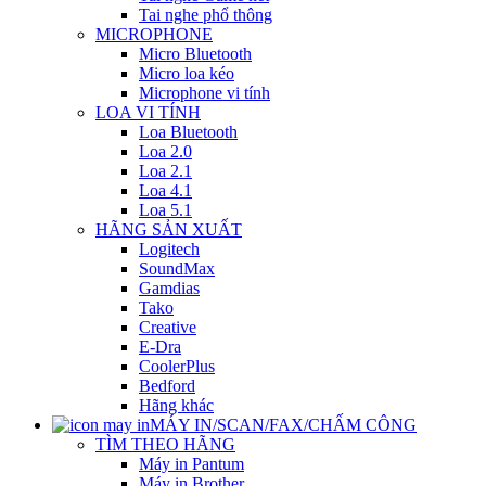
Tai nghe phổ thông
MICROPHONE
Micro Bluetooth
Micro loa kéo
Microphone vi tính
LOA VI TÍNH
Loa Bluetooth
Loa 2.0
Loa 2.1
Loa 4.1
Loa 5.1
HÃNG SẢN XUẤT
Logitech
SoundMax
Gamdias
Tako
Creative
E-Dra
CoolerPlus
Bedford
Hãng khác
MÁY IN/SCAN/FAX/CHẤM CÔNG
TÌM THEO HÃNG
Máy in Pantum
Máy in Brother