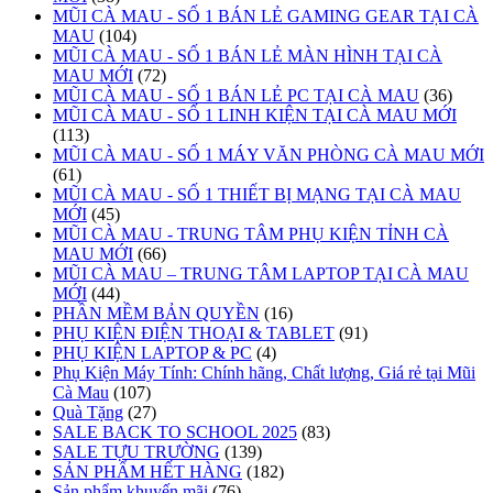
MŨI CÀ MAU - SỐ 1 BÁN LẺ GAMING GEAR TẠI CÀ
MAU
(104)
MŨI CÀ MAU - SỐ 1 BÁN LẺ MÀN HÌNH TẠI CÀ
MAU MỚI
(72)
MŨI CÀ MAU - SỐ 1 BÁN LẺ PC TẠI CÀ MAU
(36)
MŨI CÀ MAU - SỐ 1 LINH KIỆN TẠI CÀ MAU MỚI
(113)
MŨI CÀ MAU - SỐ 1 MÁY VĂN PHÒNG CÀ MAU MỚI
(61)
MŨI CÀ MAU - SỐ 1 THIẾT BỊ MẠNG TẠI CÀ MAU
MỚI
(45)
MŨI CÀ MAU - TRUNG TÂM PHỤ KIỆN TỈNH CÀ
MAU MỚI
(66)
MŨI CÀ MAU – TRUNG TÂM LAPTOP TẠI CÀ MAU
MỚI
(44)
PHẦN MỀM BẢN QUYỀN
(16)
PHỤ KIỆN ĐIỆN THOẠI & TABLET
(91)
PHỤ KIỆN LAPTOP & PC
(4)
Phụ Kiện Máy Tính: Chính hãng, Chất lượng, Giá rẻ tại Mũi
Cà Mau
(107)
Quà Tặng
(27)
SALE BACK TO SCHOOL 2025
(83)
SALE TỰU TRƯỜNG
(139)
SẢN PHẨM HẾT HÀNG
(182)
Sản phẩm khuyến mãi
(76)