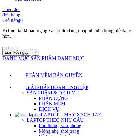
Theo dõi
đơn hàng
Giỏ hàng
0
Kết nối tài khoản mạng xã hội để đăng nhập nhanh chóng, dễ dàng
hơn.
Liên kết ngay
×
DANH MỤC SẢN PHẨM
DANH MỤC
PHẦN MỀM BẢN QUYỀN
GIẢI PHÁP DOANH NGHIỆP
SẢN PHẨM & DỊCH VỤ
PHẦN CỨNG
PHẦN MỀM
DỊCH VỤ
LAPTOP – MÁY XÁCH TAY
LAPTOP THEO NHU CẦU
Phổ thông, văn phòng
Mỏng nhẹ, thời trang