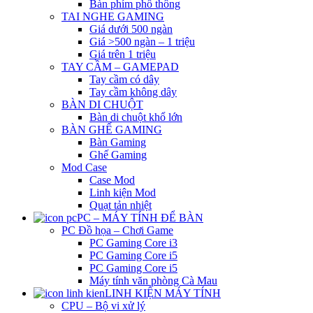
Bàn phím phổ thông
TAI NGHE GAMING
Giá dưới 500 ngàn
Giá >500 ngàn – 1 triệu
Giá trên 1 triệu
TAY CẦM – GAMEPAD
Tay cầm có dây
Tay cầm không dây
BÀN DI CHUỘT
Bàn di chuột khổ lớn
BÀN GHẾ GAMING
Bàn Gaming
Ghế Gaming
Mod Case
Case Mod
Linh kiện Mod
Quạt tản nhiệt
PC – MÁY TÍNH ĐỂ BÀN
PC Đồ họa – Chơi Game
PC Gaming Core i3
PC Gaming Core i5
PC Gaming Core i5
Máy tính văn phòng Cà Mau
LINH KIỆN MÁY TÍNH
CPU – Bộ vi xử lý