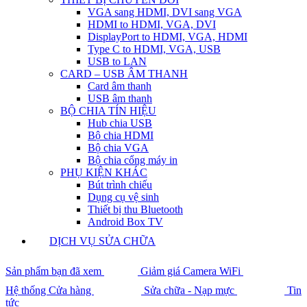
VGA sang HDMI, DVI sang VGA
HDMI to HDMI, VGA, DVI
DisplayPort to HDMI, VGA, HDMI
Type C to HDMI, VGA, USB
USB to LAN
CARD – USB ÂM THANH
Card âm thanh
USB âm thanh
BỘ CHIA TÍN HIỆU
Hub chia USB
Bộ chia HDMI
Bộ chia VGA
Bộ chia cổng máy in
PHỤ KIỆN KHÁC
Bút trình chiếu
Dụng cụ vệ sinh
Thiết bị thu Bluetooth
Android Box TV
DỊCH VỤ SỬA CHỮA
Sản phẩm bạn đã xem
Giảm giá Camera WiFi
Hệ thống Cửa hàng
Sửa chữa - Nạp mực
Tin
tức