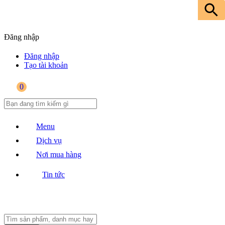
Đăng nhập
Đăng nhập
Tạo tài khoản
0
Menu
Dịch vụ
Nơi mua hàng
Tin tức