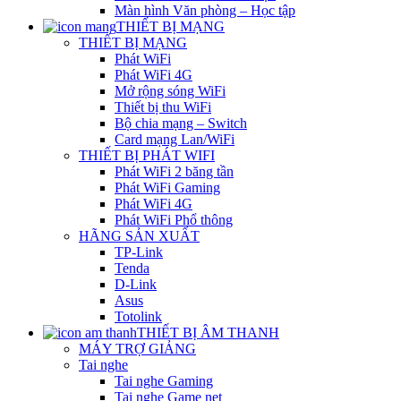
Màn hình Văn phòng – Học tập
THIẾT BỊ MẠNG
THIẾT BỊ MẠNG
Phát WiFi
Phát WiFi 4G
Mở rộng sóng WiFi
Thiết bị thu WiFi
Bộ chia mạng – Switch
Card mạng Lan/WiFi
THIẾT BỊ PHÁT WIFI
Phát WiFi 2 băng tần
Phát WiFi Gaming
Phát WiFi 4G
Phát WiFi Phổ thông
HÃNG SẢN XUẤT
TP-Link
Tenda
D-Link
Asus
Totolink
THIẾT BỊ ÂM THANH
MÁY TRỢ GIẢNG
Tai nghe
Tai nghe Gaming
Tai nghe Game net