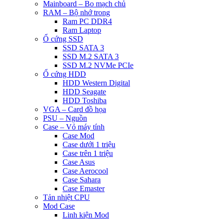
Mainboard – Bo mạch chủ
RAM – Bộ nhớ trong
Ram PC DDR4
Ram Laptop
Ổ cứng SSD
SSD SATA 3
SSD M.2 SATA 3
SSD M.2 NVMe PCIe
Ổ cứng HDD
HDD Western Digital
HDD Seagate
HDD Toshiba
VGA – Card đồ họa
PSU – Nguồn
Case – Vỏ máy tính
Case Mod
Case dưới 1 triệu
Case trên 1 triệu
Case Asus
Case Aerocool
Case Sahara
Case Emaster
Tản nhiệt CPU
Mod Case
Linh kiện Mod