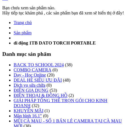
Bạn chưa xem sản phẩm nào.
Hãy tiếp tục khám phá , các sản phẩm bạn đã xem sẽ hiển thị ở đây!
Trang chủ
Sản phẩm
di động 1TB DATO TORCH PORTABLE
Danh mục sản phẩm
BACK TO SCHOOL 2024
(38)
COMBO CAMERA
(0)
Dạy - Học Online
(20)
DEAL HÈ SIÊU ƯU ĐÃI
(48)
Dịch vụ sửa chữa
(0)
ĐIỆN GIA DỤNG
(53)
ĐIỆN THOẠI & ĐỒNG HỒ
(2)
GIẢI PHÁP TỔNG THỂ TRỌN GÓI CHO KINH
DOANH
(32)
KHUYẾN MÃI
(1)
Màn hình 16.1"
(0)
MŨI CÀ MAU - SỐ 1 BÁN LẺ CAMERA TẠI CÀ MAU
MỚI
(38)