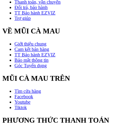
Thanh toán, vận chuyển
Đổi trả, bảo hành
TT Bảo hành EZVIZ
Trợ giúp
VỀ MŨI CÀ MAU
Giới thiệu chung
Cam kết bán hàng
TT Bảo hành EZVIZ
Bảo mật thông tin
Góc Tuyển dụng
MŨI CÀ MAU TRÊN
Tìm cửa hàng
Facebook
Youtube
Tiktok
PHƯƠNG THỨC THANH TOÁN