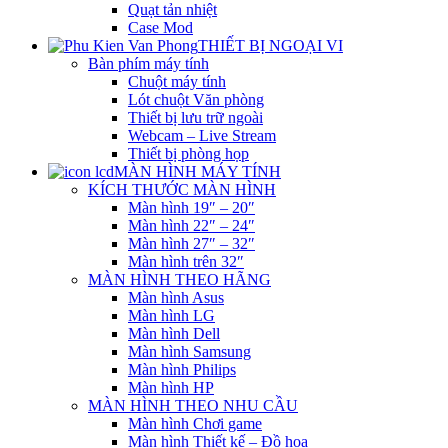
Quạt tản nhiệt
Case Mod
THIẾT BỊ NGOẠI VI
Bàn phím máy tính
Chuột máy tính
Lót chuột Văn phòng
Thiết bị lưu trữ ngoài
Webcam – Live Stream
Thiết bị phòng họp
MÀN HÌNH MÁY TÍNH
KÍCH THƯỚC MÀN HÌNH
Màn hình 19″ – 20″
Màn hình 22″ – 24″
Màn hình 27″ – 32″
Màn hình trên 32″
MÀN HÌNH THEO HÃNG
Màn hình Asus
Màn hình LG
Màn hình Dell
Màn hình Samsung
Màn hình Philips
Màn hình HP
MÀN HÌNH THEO NHU CẦU
Màn hình Chơi game
Màn hình Thiết kế – Đồ họa