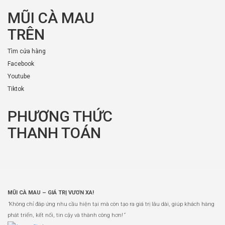
MŨI CÀ MAU
TRÊN
Tìm cửa hàng
Facebook
Youtube
Tiktok
PHƯƠNG THỨC
THANH TOÁN
MŨI CÀ MAU – GIÁ TRỊ VƯƠN XA!
“
Không chỉ đáp ứng nhu cầu hiện tại mà còn tạo ra giá trị lâu dài, giúp khách hàng
phát triển, kết nối, tin cậy và thành công hơn!
”