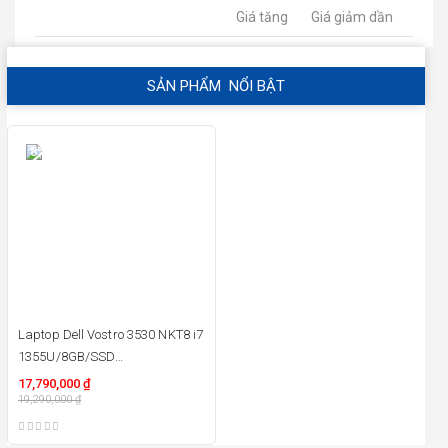
Giá tăng
Giá giảm dần
SẢN PHẨM NỔI BẬT
8%
Laptop Dell Vostro 3530 NKT8 i7
1355U/8GB/SSD
512/15.6″FHD/Dos/Ledkey
17,790,000
₫
19,290,000
₫