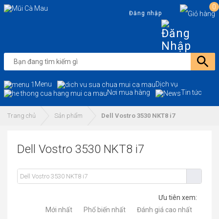
0
Đăng nhập
Menu
Dịch vụ
Nơi mua hàng
Tin tức
Trang chủ
Sản phẩm
Dell Vostro 3530 NKT8 i7
Dell Vostro 3530 NKT8 i7
Ưu tiên xem:
Mới nhất
Phổ biến nhất
Đánh giá cao nhất