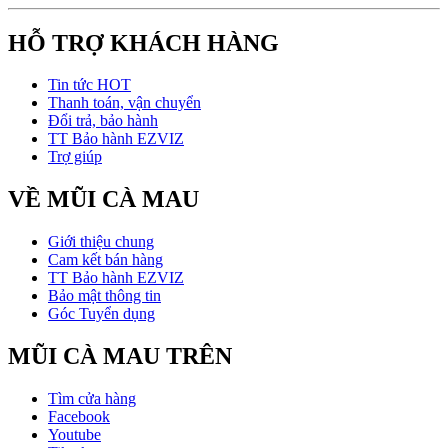
HỖ TRỢ KHÁCH HÀNG
Tin tức HOT
Thanh toán, vận chuyển
Đổi trả, bảo hành
TT Bảo hành EZVIZ
Trợ giúp
VỀ MŨI CÀ MAU
Giới thiệu chung
Cam kết bán hàng
TT Bảo hành EZVIZ
Bảo mật thông tin
Góc Tuyển dụng
MŨI CÀ MAU TRÊN
Tìm cửa hàng
Facebook
Youtube