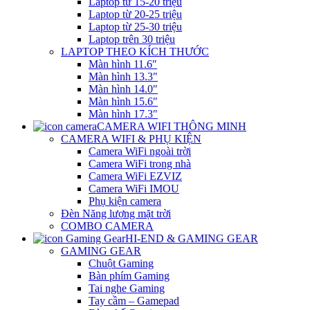
Laptop từ 15-20 triệu
Laptop từ 20-25 triệu
Laptop từ 25-30 triệu
Laptop trên 30 triệu
LAPTOP THEO KÍCH THƯỚC
Màn hình 11.6″
Màn hình 13.3″
Màn hình 14.0″
Màn hình 15.6″
Màn hình 17.3″
CAMERA WIFI THÔNG MINH
CAMERA WIFI & PHỤ KIỆN
Camera WiFi ngoài trời
Camera WiFi trong nhà
Camera WiFi EZVIZ
Camera WiFi IMOU
Phụ kiện camera
Đèn Năng lượng mặt trời
COMBO CAMERA
HI-END & GAMING GEAR
GAMING GEAR
Chuột Gaming
Bàn phím Gaming
Tai nghe Gaming
Tay cầm – Gamepad