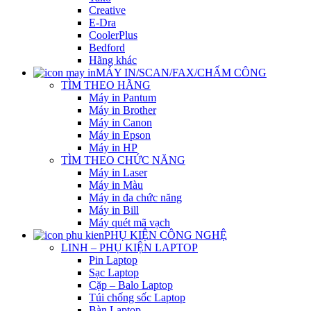
Creative
E-Dra
CoolerPlus
Bedford
Hãng khác
MÁY IN/SCAN/FAX/CHẤM CÔNG
TÌM THEO HÃNG
Máy in Pantum
Máy in Brother
Máy in Canon
Máy in Epson
Máy in HP
TÌM THEO CHỨC NĂNG
Máy in Laser
Máy in Màu
Máy in đa chức năng
Máy in Bill
Máy quét mã vạch
PHỤ KIỆN CÔNG NGHỆ
LINH – PHỤ KIỆN LAPTOP
Pin Laptop
Sạc Laptop
Cặp – Balo Laptop
Túi chống sốc Laptop
Bàn Laptop