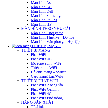
Màn hình Asus
Màn hình LG
Màn hình Dell
Màn hình Samsung
Màn hình Philips
Màn hình HP
MÀN HÌNH THEO NHU CẦU
Màn hình Chơi game
Màn hình Thiết kế – Đồ họa
Màn hình Văn phòng – Học tập
THIẾT BỊ MẠNG
THIẾT BỊ MẠNG
Phát WiFi
Phát WiFi 4G
Mở rộng sóng WiFi
Thiết bị thu WiFi
Bộ chia mạng – Switch
Card mạng Lan/WiFi
THIẾT BỊ PHÁT WIFI
Phát WiFi 2 băng tần
Phát WiFi Gaming
Phát WiFi 4G
Phát WiFi Phổ thông
HÃNG SẢN XUẤT
TP-Link