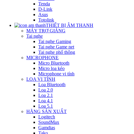
Tenda
D-Link
Asus
Totolink
THIẾT BỊ ÂM THANH
MÁY TRỢ GIẢNG
Tai nghe
Tai nghe Gaming
Tai nghe Game net
Tai nghe phổ thông
MICROPHONE
Micro Bluetooth
Micro loa kéo
Microphone vi tính
LOA VI TÍNH
Loa Bluetooth
Loa 2.0
Loa 2.1
Loa 4.1
Loa 5.1
HÃNG SẢN XUẤT
Logitech
SoundMax
Gamdias
Tako