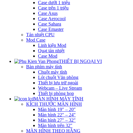
Case dưới 1 triệu
Case trên 1 triệu
Case Asus
Case Aerocool
Case Sahara
Case Emaster
Tản nhiệt CPU
Mod Case
Linh kiện Mod
Quạt tản nhiệt
Case Mod
THIẾT BỊ NGOẠI VI
Bàn phím máy tính
Chuột máy tính
Lót chuột Văn phòng
Thiết bị lưu trữ ngoài
Webcam – Live Stream
Thiết bị phòng họp
MÀN HÌNH MÁY TÍNH
KÍCH THƯỚC MÀN HÌNH
Màn hình 19″ – 20″
Màn hình 22″ – 24″
Màn hình 27″ – 32″
Màn hình trên 32″
MÀN HÌNH THEO HÃNG