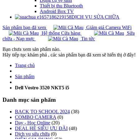
Dụng cụ vệ sinh
Thiết bị thu Bluetooth
Android Box TV
DỊCH VỤ SỬA CHỮA
Sản phẩm bạn đã xem
Giảm giá Camera WiFi
Hệ thống Cửa hàng
Sửa
chữa - Nạp mực
Tin tức
Bạn chưa xem sản phẩm nào.
Hãy tiếp tục khám phá , các sản phẩm bạn đã xem sẽ hiển thị ở đây!
Trang chủ
Sản phẩm
Dell Vostro 3520 NKT5 i5
Danh mục sản phẩm
BACK TO SCHOOL 2024
(38)
COMBO CAMERA
(0)
Dạy - Học Online
(20)
DEAL HÈ SIÊU ƯU ĐÃI
(48)
Dịch vụ sửa chữa
(0)