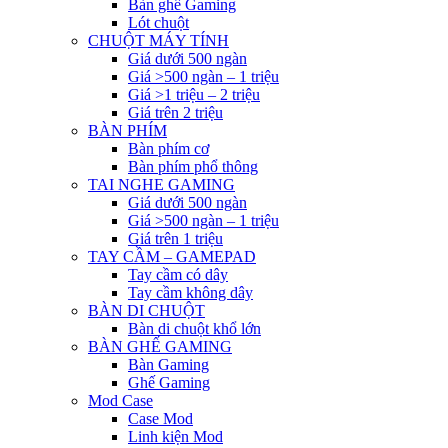
Bàn ghế Gaming
Lót chuột
CHUỘT MÁY TÍNH
Giá dưới 500 ngàn
Giá >500 ngàn – 1 triệu
Giá >1 triệu – 2 triệu
Giá trên 2 triệu
BÀN PHÍM
Bàn phím cơ
Bàn phím phổ thông
TAI NGHE GAMING
Giá dưới 500 ngàn
Giá >500 ngàn – 1 triệu
Giá trên 1 triệu
TAY CẦM – GAMEPAD
Tay cầm có dây
Tay cầm không dây
BÀN DI CHUỘT
Bàn di chuột khổ lớn
BÀN GHẾ GAMING
Bàn Gaming
Ghế Gaming
Mod Case
Case Mod
Linh kiện Mod