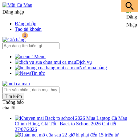
Đăng nhập
Đăng nhập
Tạo tài khoản
0
Menu
Dịch vụ
Nơi mua hàng
Tin tức
Tìm kiếm
Thông báo
của tôi
Mua Laptop Cà Mau
Chính Hãng, Giá Tốt | Back to School 2026
Chi tiết
27/07/2026