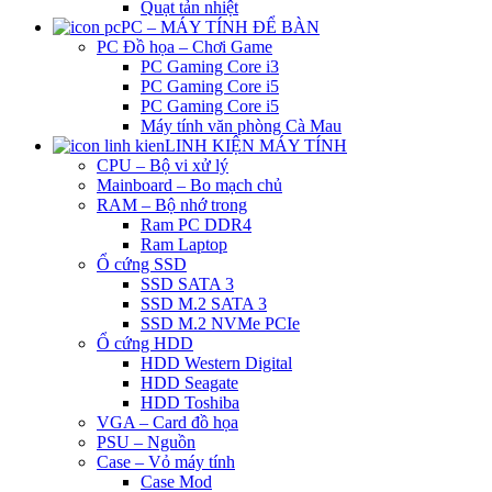
Quạt tản nhiệt
PC – MÁY TÍNH ĐỂ BÀN
PC Đồ họa – Chơi Game
PC Gaming Core i3
PC Gaming Core i5
PC Gaming Core i5
Máy tính văn phòng Cà Mau
LINH KIỆN MÁY TÍNH
CPU – Bộ vi xử lý
Mainboard – Bo mạch chủ
RAM – Bộ nhớ trong
Ram PC DDR4
Ram Laptop
Ổ cứng SSD
SSD SATA 3
SSD M.2 SATA 3
SSD M.2 NVMe PCIe
Ổ cứng HDD
HDD Western Digital
HDD Seagate
HDD Toshiba
VGA – Card đồ họa
PSU – Nguồn
Case – Vỏ máy tính
Case Mod