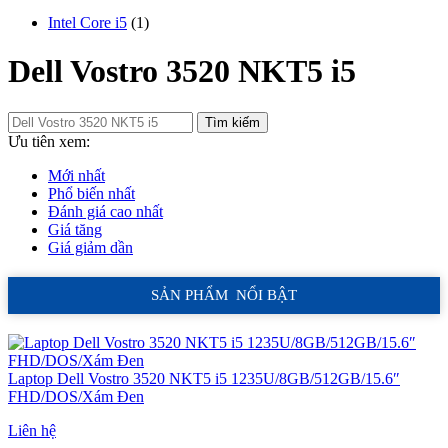
Intel Core i5
(1)
Dell Vostro 3520 NKT5 i5
Tìm kiếm
Ưu tiên xem:
Mới nhất
Phổ biến nhất
Đánh giá cao nhất
Giá tăng
Giá giảm dần
SẢN PHẨM NỔI BẬT
Laptop Dell Vostro 3520 NKT5 i5 1235U/8GB/512GB/15.6″
FHD/DOS/Xám Đen
Liên hệ