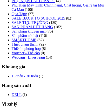
PHỤ KIỆN LAPTOP & PC
(4)
Phụ Kiện Máy Tính: Chính hãng, Chất lượng, Giá rẻ tại Mũi
Cà Mau
(106)
Quà Tặng
(27)
SALE BACK TO SCHOOL 2025
(82)
SALE TỰU TRƯỜNG
(139)
SẢN PHẨM HẾT HÀNG
(182)
Sản phẩm khuyến mãi
(76)
Sản phẩm nổi bật
(116)
SMARTHOME
(62)
Thiết bị âm thanh
(92)
Thiết bị phòng họp
(8)
Voucher - Thẻ cào
(0)
Webcam - Livestream
(14)
Khoảng giá
15 triệu - 20 triệu
(1)
Hãng sản xuất
DELL
(1)
Vi xử lý