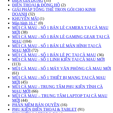
ĐIỆN GIA DỤNG
(53)
ĐIỆN THOẠI & ĐỒNG HỒ
(2)
GIẢI PHÁP TỔNG THỂ TRỌN GÓI CHO KINH
DOANH
(32)
KHUYẾN MÃI
(1)
Màn hình 16.1"
(0)
MŨI CÀ MAU - SỐ 1 BÁN LẺ CAMERA TẠI CÀ MAU
MỚI
(38)
MŨI CÀ MAU - SỐ 1 BÁN LẺ GAMING GEAR TẠI CÀ
MAU
(104)
MŨI CÀ MAU - SỐ 1 BÁN LẺ MÀN HÌNH TẠI CÀ
MAU MỚI
(72)
MŨI CÀ MAU - SỐ 1 BÁN LẺ PC TẠI CÀ MAU
(36)
MŨI CÀ MAU - SỐ 1 LINH KIỆN TẠI CÀ MAU MỚI
(113)
MŨI CÀ MAU - SỐ 1 MÁY VĂN PHÒNG CÀ MAU MỚI
(61)
MŨI CÀ MAU - SỐ 1 THIẾT BỊ MẠNG TẠI CÀ MAU
MỚI
(45)
MŨI CÀ MAU - TRUNG TÂM PHỤ KIỆN TỈNH CÀ
MAU MỚI
(66)
MŨI CÀ MAU – TRUNG TÂM LAPTOP TẠI CÀ MAU
MỚI
(44)
PHẦN MỀM BẢN QUYỀN
(16)
PHỤ KIỆN ĐIỆN THOẠI & TABLET
(91)