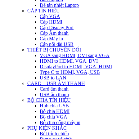
Đế tản nhiệt Laptop
CÁP TÍN HIỆU
Cáp VGA
Cáp HDMI
Cáp Display Port
Cáp Âm thanh
Cáp Máy in
Cáp nối dài USB
THIẾT BỊ CHUYỂN ĐỔI
VGA sang HDMI, DVI sang VGA
HDMI to HDMI, VGA, DVI
DisplayPort to HDMI, VGA, HDMI
Type C to HDMI, VGA, USB
USB to LAN
CARD – USB ÂM THANH
Card âm thanh
USB âm thanh
BỘ CHIA TÍN HIỆU
Hub chia USB
Bộ chia HDMI
Bộ chia VGA
Bộ chia cổng máy in
PHỤ KIỆN KHÁC
Bút trình chiếu