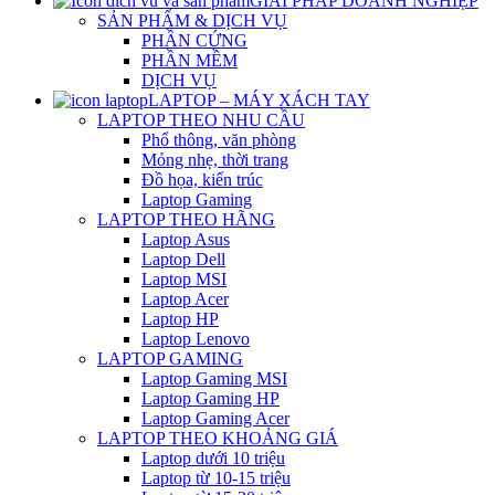
GIẢI PHÁP DOANH NGHIỆP
SẢN PHẨM & DỊCH VỤ
PHẦN CỨNG
PHẦN MỀM
DỊCH VỤ
LAPTOP – MÁY XÁCH TAY
LAPTOP THEO NHU CẦU
Phổ thông, văn phòng
Mỏng nhẹ, thời trang
Đồ họa, kiến trúc
Laptop Gaming
LAPTOP THEO HÃNG
Laptop Asus
Laptop Dell
Laptop MSI
Laptop Acer
Laptop HP
Laptop Lenovo
LAPTOP GAMING
Laptop Gaming MSI
Laptop Gaming HP
Laptop Gaming Acer
LAPTOP THEO KHOẢNG GIÁ
Laptop dưới 10 triệu
Laptop từ 10-15 triệu