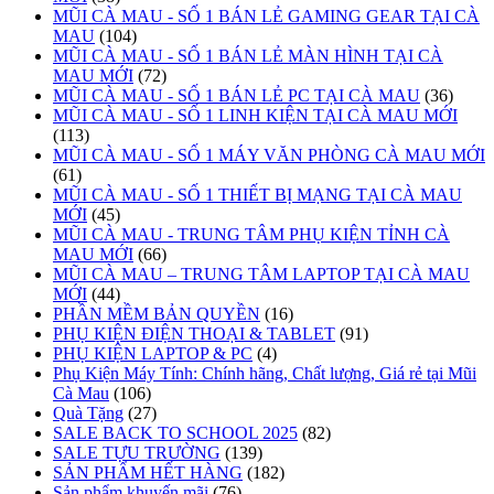
MŨI CÀ MAU - SỐ 1 BÁN LẺ GAMING GEAR TẠI CÀ
MAU
(104)
MŨI CÀ MAU - SỐ 1 BÁN LẺ MÀN HÌNH TẠI CÀ
MAU MỚI
(72)
MŨI CÀ MAU - SỐ 1 BÁN LẺ PC TẠI CÀ MAU
(36)
MŨI CÀ MAU - SỐ 1 LINH KIỆN TẠI CÀ MAU MỚI
(113)
MŨI CÀ MAU - SỐ 1 MÁY VĂN PHÒNG CÀ MAU MỚI
(61)
MŨI CÀ MAU - SỐ 1 THIẾT BỊ MẠNG TẠI CÀ MAU
MỚI
(45)
MŨI CÀ MAU - TRUNG TÂM PHỤ KIỆN TỈNH CÀ
MAU MỚI
(66)
MŨI CÀ MAU – TRUNG TÂM LAPTOP TẠI CÀ MAU
MỚI
(44)
PHẦN MỀM BẢN QUYỀN
(16)
PHỤ KIỆN ĐIỆN THOẠI & TABLET
(91)
PHỤ KIỆN LAPTOP & PC
(4)
Phụ Kiện Máy Tính: Chính hãng, Chất lượng, Giá rẻ tại Mũi
Cà Mau
(106)
Quà Tặng
(27)
SALE BACK TO SCHOOL 2025
(82)
SALE TỰU TRƯỜNG
(139)
SẢN PHẨM HẾT HÀNG
(182)
Sản phẩm khuyến mãi
(76)