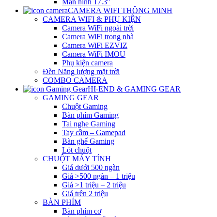
Màn hình 17.3″
CAMERA WIFI THÔNG MINH
CAMERA WIFI & PHỤ KIỆN
Camera WiFi ngoài trời
Camera WiFi trong nhà
Camera WiFi EZVIZ
Camera WiFi IMOU
Phụ kiện camera
Đèn Năng lượng mặt trời
COMBO CAMERA
HI-END & GAMING GEAR
GAMING GEAR
Chuột Gaming
Bàn phím Gaming
Tai nghe Gaming
Tay cầm – Gamepad
Bàn ghế Gaming
Lót chuột
CHUỘT MÁY TÍNH
Giá dưới 500 ngàn
Giá >500 ngàn – 1 triệu
Giá >1 triệu – 2 triệu
Giá trên 2 triệu
BÀN PHÍM
Bàn phím cơ