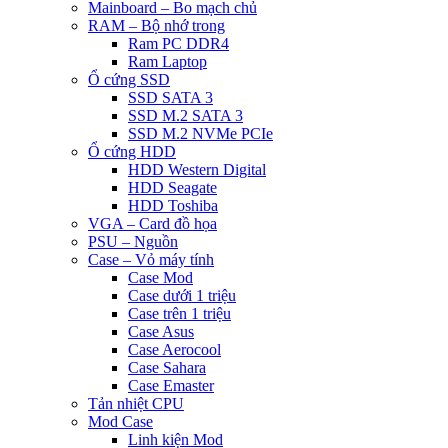
Mainboard – Bo mạch chủ
RAM – Bộ nhớ trong
Ram PC DDR4
Ram Laptop
Ổ cứng SSD
SSD SATA 3
SSD M.2 SATA 3
SSD M.2 NVMe PCIe
Ổ cứng HDD
HDD Western Digital
HDD Seagate
HDD Toshiba
VGA – Card đồ họa
PSU – Nguồn
Case – Vỏ máy tính
Case Mod
Case dưới 1 triệu
Case trên 1 triệu
Case Asus
Case Aerocool
Case Sahara
Case Emaster
Tản nhiệt CPU
Mod Case
Linh kiện Mod