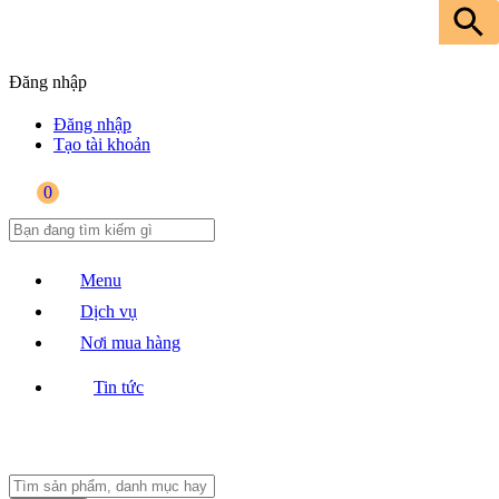
Đăng nhập
Đăng nhập
Tạo tài khoản
0
Menu
Dịch vụ
Nơi mua hàng
Tin tức