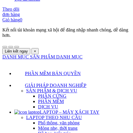
Theo dõi
đơn hàng
Giỏ hàng
0
Kết nối tài khoản mạng xã hội để đăng nhập nhanh chóng, dễ dàng
hơn.
Liên kết ngay
×
DANH MỤC SẢN PHẨM
DANH MỤC
PHẦN MỀM BẢN QUYỀN
GIẢI PHÁP DOANH NGHIỆP
SẢN PHẨM & DỊCH VỤ
PHẦN CỨNG
PHẦN MỀM
DỊCH VỤ
LAPTOP – MÁY XÁCH TAY
LAPTOP THEO NHU CẦU
Phổ thông, văn phòng
Mỏng nhẹ, thời trang