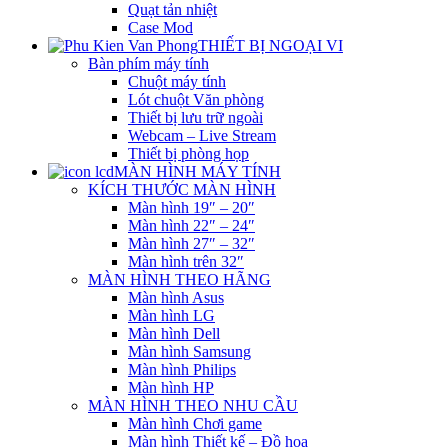
Quạt tản nhiệt
Case Mod
THIẾT BỊ NGOẠI VI
Bàn phím máy tính
Chuột máy tính
Lót chuột Văn phòng
Thiết bị lưu trữ ngoài
Webcam – Live Stream
Thiết bị phòng họp
MÀN HÌNH MÁY TÍNH
KÍCH THƯỚC MÀN HÌNH
Màn hình 19″ – 20″
Màn hình 22″ – 24″
Màn hình 27″ – 32″
Màn hình trên 32″
MÀN HÌNH THEO HÃNG
Màn hình Asus
Màn hình LG
Màn hình Dell
Màn hình Samsung
Màn hình Philips
Màn hình HP
MÀN HÌNH THEO NHU CẦU
Màn hình Chơi game
Màn hình Thiết kế – Đồ họa