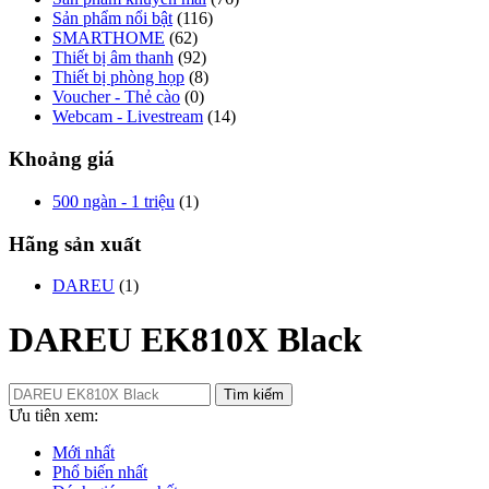
Sản phẩm nổi bật
(116)
SMARTHOME
(62)
Thiết bị âm thanh
(92)
Thiết bị phòng họp
(8)
Voucher - Thẻ cào
(0)
Webcam - Livestream
(14)
Khoảng giá
500 ngàn - 1 triệu
(1)
Hãng sản xuất
DAREU
(1)
DAREU EK810X Black
Tìm kiếm
Ưu tiên xem:
Mới nhất
Phổ biến nhất