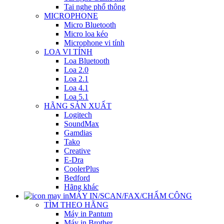
Tai nghe phổ thông
MICROPHONE
Micro Bluetooth
Micro loa kéo
Microphone vi tính
LOA VI TÍNH
Loa Bluetooth
Loa 2.0
Loa 2.1
Loa 4.1
Loa 5.1
HÃNG SẢN XUẤT
Logitech
SoundMax
Gamdias
Tako
Creative
E-Dra
CoolerPlus
Bedford
Hãng khác
MÁY IN/SCAN/FAX/CHẤM CÔNG
TÌM THEO HÃNG
Máy in Pantum
Máy in Brother