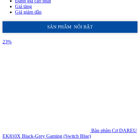
Đánh giá cao nhất
Giá tăng
Giá giảm dần
SẢN PHẨM NỔI BẬT
23%
Bàn phím Cơ DAREU
EK810X Black-Grey Gaming (Switch Blue)