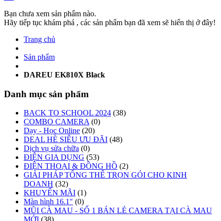
Bạn chưa xem sản phẩm nào.
Hãy tiếp tục khám phá , các sản phẩm bạn đã xem sẽ hiển thị ở đây!
Trang chủ
Sản phẩm
DAREU EK810X Black
Danh mục sản phẩm
BACK TO SCHOOL 2024
(38)
COMBO CAMERA
(0)
Dạy - Học Online
(20)
DEAL HÈ SIÊU ƯU ĐÃI
(48)
Dịch vụ sửa chữa
(0)
ĐIỆN GIA DỤNG
(53)
ĐIỆN THOẠI & ĐỒNG HỒ
(2)
GIẢI PHÁP TỔNG THỂ TRỌN GÓI CHO KINH
DOANH
(32)
KHUYẾN MÃI
(1)
Màn hình 16.1"
(0)
MŨI CÀ MAU - SỐ 1 BÁN LẺ CAMERA TẠI CÀ MAU
MỚI
(38)