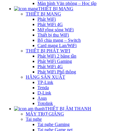
Màn hình Văn phòng – Học tập
THIẾT BỊ MẠNG
THIẾT BỊ MẠNG
Phát WiFi
Phát WiFi 4G
Mở rộng sóng WiFi
Thiết bị thu WiFi
Bộ chia mạng – Switch
Card mạng Lan/WiFi
THIẾT BỊ PHÁT WIFI
Phát WiFi 2 băng tần
Phát WiFi Gaming
Phát WiFi 4G
Phát WiFi Phổ thông
HÃNG SẢN XUẤT
TP-Link
Tenda
D-Link
Asus
Totolink
THIẾT BỊ ÂM THANH
MÁY TRỢ GIẢNG
Tai nghe
Tai nghe Gaming
Tai nghe Game net