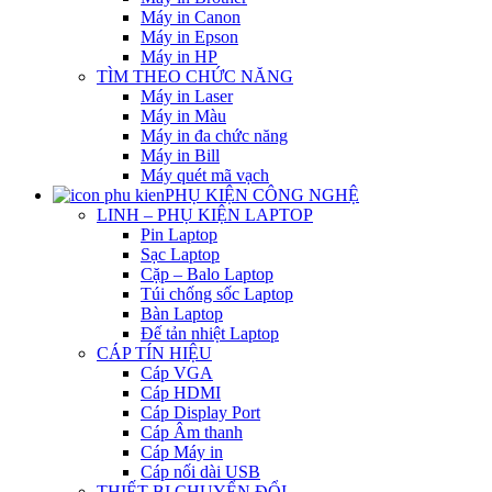
Máy in Canon
Máy in Epson
Máy in HP
TÌM THEO CHỨC NĂNG
Máy in Laser
Máy in Màu
Máy in đa chức năng
Máy in Bill
Máy quét mã vạch
PHỤ KIỆN CÔNG NGHỆ
LINH – PHỤ KIỆN LAPTOP
Pin Laptop
Sạc Laptop
Cặp – Balo Laptop
Túi chống sốc Laptop
Bàn Laptop
Đế tản nhiệt Laptop
CÁP TÍN HIỆU
Cáp VGA
Cáp HDMI
Cáp Display Port
Cáp Âm thanh
Cáp Máy in
Cáp nối dài USB
THIẾT BỊ CHUYỂN ĐỔI