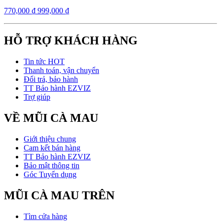
770,000
₫
999,000
₫
HỖ TRỢ KHÁCH HÀNG
Tin tức HOT
Thanh toán, vận chuyển
Đổi trả, bảo hành
TT Bảo hành EZVIZ
Trợ giúp
VỀ MŨI CÀ MAU
Giới thiệu chung
Cam kết bán hàng
TT Bảo hành EZVIZ
Bảo mật thông tin
Góc Tuyển dụng
MŨI CÀ MAU TRÊN
Tìm cửa hàng