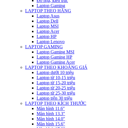
Đồ họa, kiến trúc
Laptop Gaming
LAPTOP THEO HÃNG
Laptop Asus
Laptop Dell
Laptop MSI
Laptop Acer
Laptop HP
Laptop Lenovo
LAPTOP GAMING
Laptop Gaming MSI
Laptop Gaming HP
Laptop Gaming Acer
LAPTOP THEO KHOẢNG GIÁ
Laptop dưới 10 triệu
Laptop từ 10-15 triệu
Laptop từ 15-20 triệu
Laptop từ 20-25 triệu
Laptop từ 25-30 triệu
Laptop trên 30 triệu
LAPTOP THEO KÍCH THƯỚC
Màn hình 11.6″
Màn hình 13.3″
Màn hình 14.0″
Màn hình 15.6″