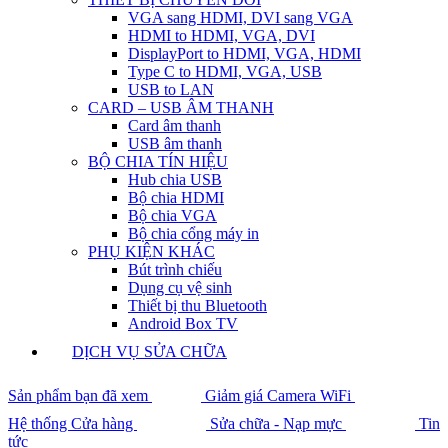
VGA sang HDMI, DVI sang VGA
HDMI to HDMI, VGA, DVI
DisplayPort to HDMI, VGA, HDMI
Type C to HDMI, VGA, USB
USB to LAN
CARD – USB ÂM THANH
Card âm thanh
USB âm thanh
BỘ CHIA TÍN HIỆU
Hub chia USB
Bộ chia HDMI
Bộ chia VGA
Bộ chia cổng máy in
PHỤ KIỆN KHÁC
Bút trình chiếu
Dụng cụ vệ sinh
Thiết bị thu Bluetooth
Android Box TV
DỊCH VỤ SỬA CHỮA
Sản phẩm bạn đã xem
Giảm giá Camera WiFi
Hệ thống Cửa hàng
Sửa chữa - Nạp mực
Tin
tức