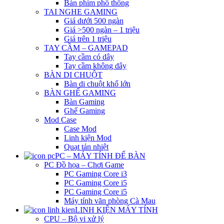
Bàn phím phổ thông
TAI NGHE GAMING
Giá dưới 500 ngàn
Giá >500 ngàn – 1 triệu
Giá trên 1 triệu
TAY CẦM – GAMEPAD
Tay cầm có dây
Tay cầm không dây
BÀN DI CHUỘT
Bàn di chuột khổ lớn
BÀN GHẾ GAMING
Bàn Gaming
Ghế Gaming
Mod Case
Case Mod
Linh kiện Mod
Quạt tản nhiệt
PC – MÁY TÍNH ĐỂ BÀN
PC Đồ họa – Chơi Game
PC Gaming Core i3
PC Gaming Core i5
PC Gaming Core i5
Máy tính văn phòng Cà Mau
LINH KIỆN MÁY TÍNH
CPU – Bộ vi xử lý