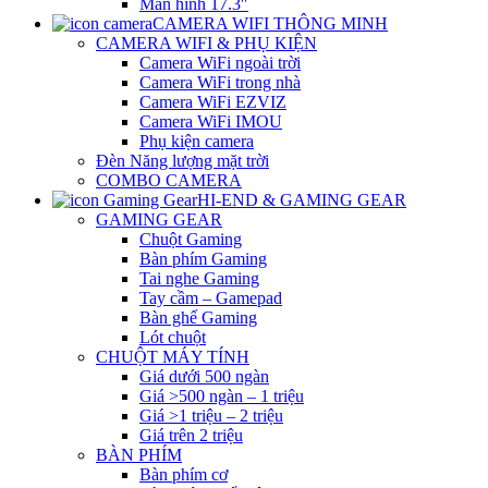
Màn hình 17.3″
CAMERA WIFI THÔNG MINH
CAMERA WIFI & PHỤ KIỆN
Camera WiFi ngoài trời
Camera WiFi trong nhà
Camera WiFi EZVIZ
Camera WiFi IMOU
Phụ kiện camera
Đèn Năng lượng mặt trời
COMBO CAMERA
HI-END & GAMING GEAR
GAMING GEAR
Chuột Gaming
Bàn phím Gaming
Tai nghe Gaming
Tay cầm – Gamepad
Bàn ghế Gaming
Lót chuột
CHUỘT MÁY TÍNH
Giá dưới 500 ngàn
Giá >500 ngàn – 1 triệu
Giá >1 triệu – 2 triệu
Giá trên 2 triệu
BÀN PHÍM
Bàn phím cơ