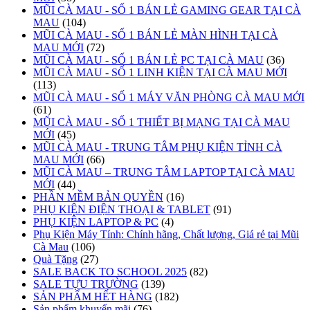
MŨI CÀ MAU - SỐ 1 BÁN LẺ GAMING GEAR TẠI CÀ
MAU
(104)
MŨI CÀ MAU - SỐ 1 BÁN LẺ MÀN HÌNH TẠI CÀ
MAU MỚI
(72)
MŨI CÀ MAU - SỐ 1 BÁN LẺ PC TẠI CÀ MAU
(36)
MŨI CÀ MAU - SỐ 1 LINH KIỆN TẠI CÀ MAU MỚI
(113)
MŨI CÀ MAU - SỐ 1 MÁY VĂN PHÒNG CÀ MAU MỚI
(61)
MŨI CÀ MAU - SỐ 1 THIẾT BỊ MẠNG TẠI CÀ MAU
MỚI
(45)
MŨI CÀ MAU - TRUNG TÂM PHỤ KIỆN TỈNH CÀ
MAU MỚI
(66)
MŨI CÀ MAU – TRUNG TÂM LAPTOP TẠI CÀ MAU
MỚI
(44)
PHẦN MỀM BẢN QUYỀN
(16)
PHỤ KIỆN ĐIỆN THOẠI & TABLET
(91)
PHỤ KIỆN LAPTOP & PC
(4)
Phụ Kiện Máy Tính: Chính hãng, Chất lượng, Giá rẻ tại Mũi
Cà Mau
(106)
Quà Tặng
(27)
SALE BACK TO SCHOOL 2025
(82)
SALE TỰU TRƯỜNG
(139)
SẢN PHẨM HẾT HÀNG
(182)
Sản phẩm khuyến mãi
(76)