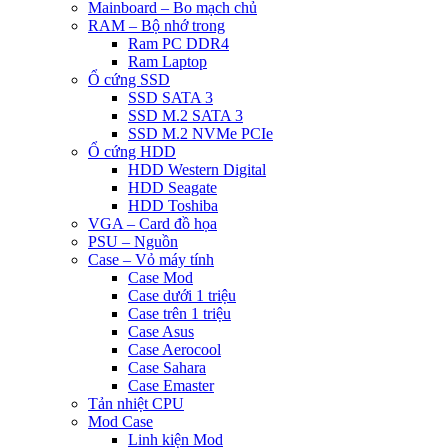
Mainboard – Bo mạch chủ
RAM – Bộ nhớ trong
Ram PC DDR4
Ram Laptop
Ổ cứng SSD
SSD SATA 3
SSD M.2 SATA 3
SSD M.2 NVMe PCIe
Ổ cứng HDD
HDD Western Digital
HDD Seagate
HDD Toshiba
VGA – Card đồ họa
PSU – Nguồn
Case – Vỏ máy tính
Case Mod
Case dưới 1 triệu
Case trên 1 triệu
Case Asus
Case Aerocool
Case Sahara
Case Emaster
Tản nhiệt CPU
Mod Case
Linh kiện Mod