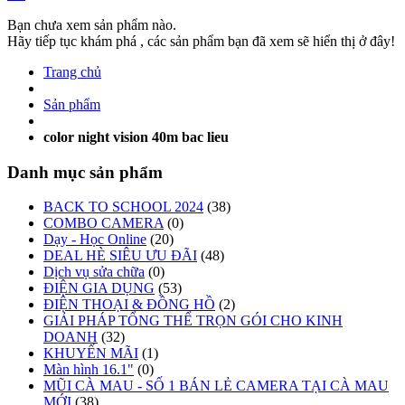
Bạn chưa xem sản phẩm nào.
Hãy tiếp tục khám phá , các sản phẩm bạn đã xem sẽ hiển thị ở đây!
Trang chủ
Sản phẩm
color night vision 40m bac lieu
Danh mục sản phẩm
BACK TO SCHOOL 2024
(38)
COMBO CAMERA
(0)
Dạy - Học Online
(20)
DEAL HÈ SIÊU ƯU ĐÃI
(48)
Dịch vụ sửa chữa
(0)
ĐIỆN GIA DỤNG
(53)
ĐIỆN THOẠI & ĐỒNG HỒ
(2)
GIẢI PHÁP TỔNG THỂ TRỌN GÓI CHO KINH
DOANH
(32)
KHUYẾN MÃI
(1)
Màn hình 16.1"
(0)
MŨI CÀ MAU - SỐ 1 BÁN LẺ CAMERA TẠI CÀ MAU
MỚI
(38)