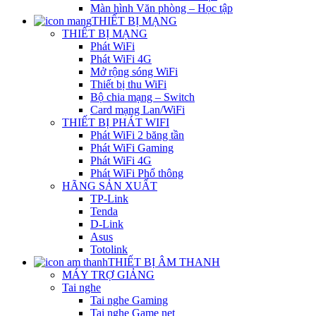
Màn hình Văn phòng – Học tập
THIẾT BỊ MẠNG
THIẾT BỊ MẠNG
Phát WiFi
Phát WiFi 4G
Mở rộng sóng WiFi
Thiết bị thu WiFi
Bộ chia mạng – Switch
Card mạng Lan/WiFi
THIẾT BỊ PHÁT WIFI
Phát WiFi 2 băng tần
Phát WiFi Gaming
Phát WiFi 4G
Phát WiFi Phổ thông
HÃNG SẢN XUẤT
TP-Link
Tenda
D-Link
Asus
Totolink
THIẾT BỊ ÂM THANH
MÁY TRỢ GIẢNG
Tai nghe
Tai nghe Gaming
Tai nghe Game net