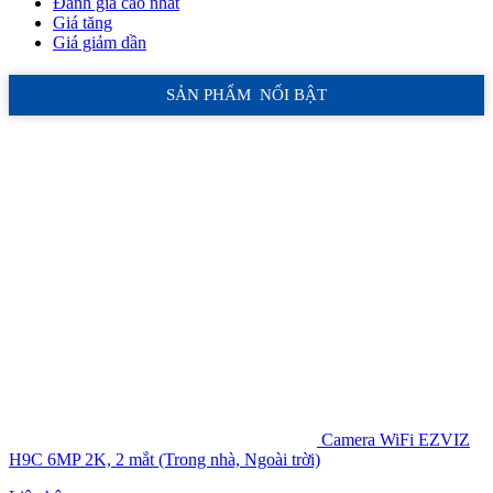
Đánh giá cao nhất
Giá tăng
Giá giảm dần
SẢN PHẨM NỔI BẬT
Camera WiFi EZVIZ
H9C 6MP 2K, 2 mắt (Trong nhà, Ngoài trời)