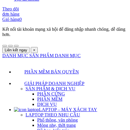
Theo dõi
đơn hàng
Giỏ hàng
0
Kết nối tài khoản mạng xã hội để đăng nhập nhanh chóng, dễ dàng
hơn.
Liên kết ngay
×
DANH MỤC SẢN PHẨM
DANH MỤC
PHẦN MỀM BẢN QUYỀN
GIẢI PHÁP DOANH NGHIỆP
SẢN PHẨM & DỊCH VỤ
PHẦN CỨNG
PHẦN MỀM
DỊCH VỤ
LAPTOP – MÁY XÁCH TAY
LAPTOP THEO NHU CẦU
Phổ thông, văn phòng
Mỏng nhẹ, thời trang