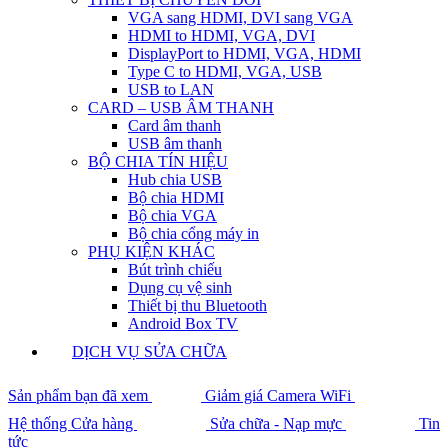
VGA sang HDMI, DVI sang VGA
HDMI to HDMI, VGA, DVI
DisplayPort to HDMI, VGA, HDMI
Type C to HDMI, VGA, USB
USB to LAN
CARD – USB ÂM THANH
Card âm thanh
USB âm thanh
BỘ CHIA TÍN HIỆU
Hub chia USB
Bộ chia HDMI
Bộ chia VGA
Bộ chia cổng máy in
PHỤ KIỆN KHÁC
Bút trình chiếu
Dụng cụ vệ sinh
Thiết bị thu Bluetooth
Android Box TV
DỊCH VỤ SỬA CHỮA
Sản phẩm bạn đã xem
Giảm giá Camera WiFi
Hệ thống Cửa hàng
Sửa chữa - Nạp mực
Tin
tức