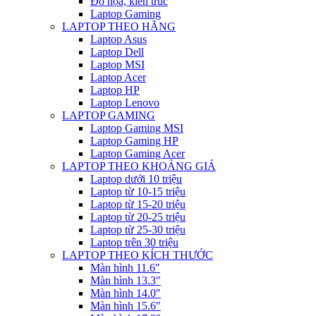
Đồ họa, kiến trúc
Laptop Gaming
LAPTOP THEO HÃNG
Laptop Asus
Laptop Dell
Laptop MSI
Laptop Acer
Laptop HP
Laptop Lenovo
LAPTOP GAMING
Laptop Gaming MSI
Laptop Gaming HP
Laptop Gaming Acer
LAPTOP THEO KHOẢNG GIÁ
Laptop dưới 10 triệu
Laptop từ 10-15 triệu
Laptop từ 15-20 triệu
Laptop từ 20-25 triệu
Laptop từ 25-30 triệu
Laptop trên 30 triệu
LAPTOP THEO KÍCH THƯỚC
Màn hình 11.6″
Màn hình 13.3″
Màn hình 14.0″
Màn hình 15.6″