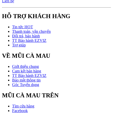
Liên hệ
HỖ TRỢ KHÁCH HÀNG
Tin tức HOT
Thanh toán, vận chuyển
Đổi trả, bảo hành
TT Bảo hành EZVIZ
Trợ giúp
VỀ MŨI CÀ MAU
Giới thiệu chung
Cam kết bán hàng
TT Bảo hành EZVIZ
Bảo mật thông tin
Góc Tuyển dụng
MŨI CÀ MAU TRÊN
Tìm cửa hàng
Facebook