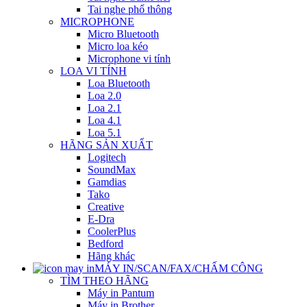
Tai nghe phổ thông
MICROPHONE
Micro Bluetooth
Micro loa kéo
Microphone vi tính
LOA VI TÍNH
Loa Bluetooth
Loa 2.0
Loa 2.1
Loa 4.1
Loa 5.1
HÃNG SẢN XUẤT
Logitech
SoundMax
Gamdias
Tako
Creative
E-Dra
CoolerPlus
Bedford
Hãng khác
MÁY IN/SCAN/FAX/CHẤM CÔNG
TÌM THEO HÃNG
Máy in Pantum
Máy in Brother