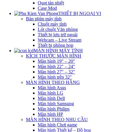
Quạt tản nhiệt
Case Mod
THIẾT BỊ NGOẠI VI
Bàn phím máy tính
Chuột máy tính
Lót chuột Văn phòng
Thiết bị lưu trữ ngoài
Webcam – Live Stream
Thiết bị phòng họp
MÀN HÌNH MÁY TÍNH
KÍCH THƯỚC MÀN HÌNH
Màn hình 19″ – 20″
Màn hình 22″ – 24″
Màn hình 27″ – 32″
Màn hình trên 32″
MÀN HÌNH THEO HÃNG
Màn hình Asus
Màn hình LG
Màn hình Dell
Màn hình Samsung
Màn hình Philips
Màn hình HP
MÀN HÌNH THEO NHU CẦU
Màn hình Chơi game
Màn hình Thiết kế – Đồ họa