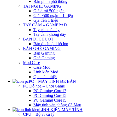
Bàn phím phổ thông
TAI NGHE GAMING
Giá dưới 500 ngàn
Giá >500 ngàn – 1 triệu
Giá trên 1 triệu
TAY CẦM – GAMEPAD
Tay cầm có dây
Tay cầm không dây
BÀN DI CHUỘT
Bàn di chuột khổ lớn
BÀN GHẾ GAMING
Bàn Gaming
Ghế Gaming
Mod Case
Case Mod
Linh kiện Mod
Quạt tản nhiệt
PC – MÁY TÍNH ĐỂ BÀN
PC Đồ họa – Chơi Game
PC Gaming Core i3
PC Gaming Core i5
PC Gaming Core i5
Máy tính văn phòng Cà Mau
LINH KIỆN MÁY TÍNH
CPU – Bộ vi xử lý