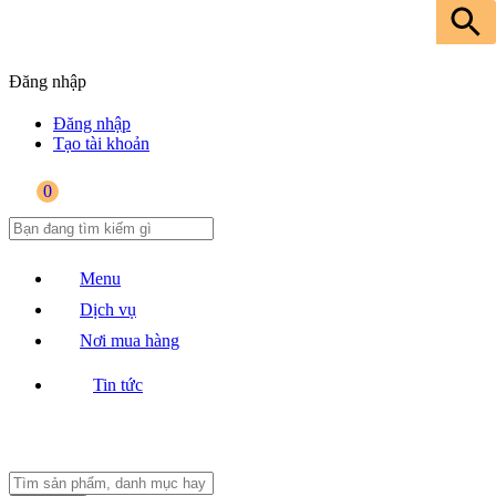
Đăng nhập
Đăng nhập
Tạo tài khoản
0
Menu
Dịch vụ
Nơi mua hàng
Tin tức