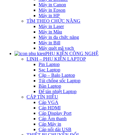
Máy in Canon
Máy in Epson
Máy in HP
TÌM THEO CHỨC NĂNG
Máy in Laser
Máy in Màu
Máy in đa chức năng
Máy in Bill
Máy quét mã vạch
PHỤ KIỆN CÔNG NGHỆ
LINH – PHỤ KIỆN LAPTOP
Pin Laptop
Sạc Laptop
Cặp – Balo Laptop
Túi chống sốc Laptop
Bàn Laptop
Đế tản nhiệt Laptop
CÁP TÍN HIỆU
Cáp VGA
Cáp HDMI
Cáp Display Port
Cáp Âm thanh
Cáp Máy in
Cáp nối dài USB
THIẾT BỊ CHUYỂN ĐỔI