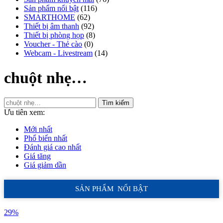
Sản phẩm nổi bật
(116)
SMARTHOME
(62)
Thiết bị âm thanh
(92)
Thiết bị phòng họp
(8)
Voucher - Thẻ cào
(0)
Webcam - Livestream
(14)
chuột nhẹ…
Tìm kiếm
Ưu tiên xem:
Mới nhất
Phổ biến nhất
Đánh giá cao nhất
Giá tăng
Giá giảm dần
SẢN PHẨM NỔI BẬT
29%