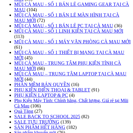
MŨI CÀ MAU - SỐ 1 BÁN LẺ GAMING GEAR TẠI CÀ
MAU
(104)
MŨI CÀ MAU - SỐ 1 BÁN LẺ MÀN HÌNH TẠI CÀ
MAU MỚI
(72)
MŨI CÀ MAU - SỐ 1 BÁN LẺ PC TẠI CÀ MAU
(36)
MŨI CÀ MAU - SỐ 1 LINH KIỆN TẠI CÀ MAU MỚI
(113)
MŨI CÀ MAU - SỐ 1 MÁY VĂN PHÒNG CÀ MAU MỚI
(61)
MŨI CÀ MAU - SỐ 1 THIẾT BỊ MẠNG TẠI CÀ MAU
MỚI
(45)
MŨI CÀ MAU - TRUNG TÂM PHỤ KIỆN TỈNH CÀ
MAU MỚI
(66)
MŨI CÀ MAU – TRUNG TÂM LAPTOP TẠI CÀ MAU
MỚI
(44)
PHẦN MỀM BẢN QUYỀN
(16)
PHỤ KIỆN ĐIỆN THOẠI & TABLET
(91)
PHỤ KIỆN LAPTOP & PC
(4)
Phụ Kiện Máy Tính: Chính hãng, Chất lượng, Giá rẻ tại Mũi
Cà Mau
(106)
Quà Tặng
(27)
SALE BACK TO SCHOOL 2025
(82)
SALE TỰU TRƯỜNG
(139)
SẢN PHẨM HẾT HÀNG
(182)
Sản phẩm khuyến mãi
(76)