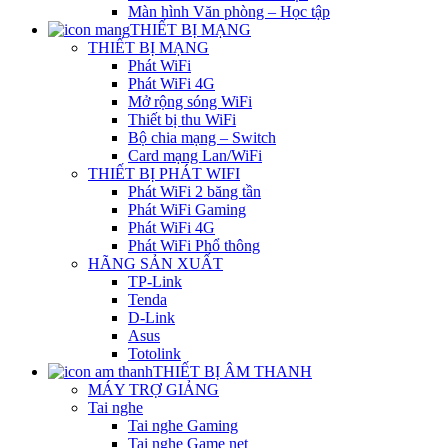
Màn hình Văn phòng – Học tập
THIẾT BỊ MẠNG
THIẾT BỊ MẠNG
Phát WiFi
Phát WiFi 4G
Mở rộng sóng WiFi
Thiết bị thu WiFi
Bộ chia mạng – Switch
Card mạng Lan/WiFi
THIẾT BỊ PHÁT WIFI
Phát WiFi 2 băng tần
Phát WiFi Gaming
Phát WiFi 4G
Phát WiFi Phổ thông
HÃNG SẢN XUẤT
TP-Link
Tenda
D-Link
Asus
Totolink
THIẾT BỊ ÂM THANH
MÁY TRỢ GIẢNG
Tai nghe
Tai nghe Gaming
Tai nghe Game net