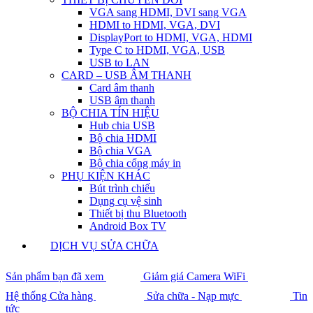
VGA sang HDMI, DVI sang VGA
HDMI to HDMI, VGA, DVI
DisplayPort to HDMI, VGA, HDMI
Type C to HDMI, VGA, USB
USB to LAN
CARD – USB ÂM THANH
Card âm thanh
USB âm thanh
BỘ CHIA TÍN HIỆU
Hub chia USB
Bộ chia HDMI
Bộ chia VGA
Bộ chia cổng máy in
PHỤ KIỆN KHÁC
Bút trình chiếu
Dụng cụ vệ sinh
Thiết bị thu Bluetooth
Android Box TV
DỊCH VỤ SỬA CHỮA
Sản phẩm bạn đã xem
Giảm giá Camera WiFi
Hệ thống Cửa hàng
Sửa chữa - Nạp mực
Tin
tức