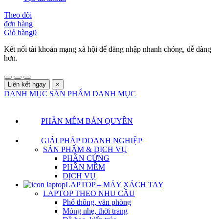
Theo dõi
đơn hàng
Giỏ hàng
0
Kết nối tài khoản mạng xã hội để đăng nhập nhanh chóng, dễ dàng
hơn.
Liên kết ngay
×
DANH MỤC SẢN PHẨM
DANH MỤC
PHẦN MỀM BẢN QUYỀN
GIẢI PHÁP DOANH NGHIỆP
SẢN PHẨM & DỊCH VỤ
PHẦN CỨNG
PHẦN MỀM
DỊCH VỤ
LAPTOP – MÁY XÁCH TAY
LAPTOP THEO NHU CẦU
Phổ thông, văn phòng
Mỏng nhẹ, thời trang