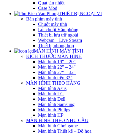
Quạt tản nhiệt
Case Mod
THIẾT BỊ NGOẠI VI
Bàn phím máy tính
Chuột máy tính
Lót chuột Văn phòng
Thiết bị lưu trữ ngoài
Webcam – Live Stream
Thiết bị phòng họp
MÀN HÌNH MÁY TÍNH
KÍCH THƯỚC MÀN HÌNH
Màn hình 19″ – 20″
Màn hình 22″ – 24″
Màn hình 27″ – 32″
Màn hình trên 32″
MÀN HÌNH THEO HÃNG
Màn hình Asus
Màn hình LG
Màn hình Dell
Màn hình Samsung
Màn hình Philips
Màn hình HP
MÀN HÌNH THEO NHU CẦU
Màn hình Chơi game
Màn hình Thiết kế – Đồ họa