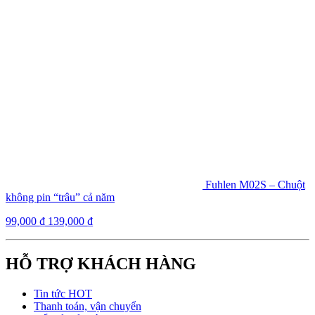
Fuhlen M02S – Chuột
không pin “trâu” cả năm
99,000
₫
139,000
₫
HỖ TRỢ KHÁCH HÀNG
Tin tức HOT
Thanh toán, vận chuyển