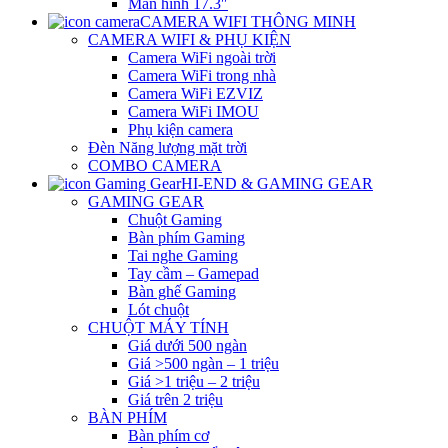
Màn hình 17.3″
CAMERA WIFI THÔNG MINH
CAMERA WIFI & PHỤ KIỆN
Camera WiFi ngoài trời
Camera WiFi trong nhà
Camera WiFi EZVIZ
Camera WiFi IMOU
Phụ kiện camera
Đèn Năng lượng mặt trời
COMBO CAMERA
HI-END & GAMING GEAR
GAMING GEAR
Chuột Gaming
Bàn phím Gaming
Tai nghe Gaming
Tay cầm – Gamepad
Bàn ghế Gaming
Lót chuột
CHUỘT MÁY TÍNH
Giá dưới 500 ngàn
Giá >500 ngàn – 1 triệu
Giá >1 triệu – 2 triệu
Giá trên 2 triệu
BÀN PHÍM
Bàn phím cơ