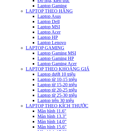
Đồ họa, kiến trúc
Laptop Gaming
LAPTOP THEO HÃNG
Laptop Asus
Laptop Dell
Laptop MSI
Laptop Acer
Laptop HP
Laptop Lenovo
LAPTOP GAMING
Laptop Gaming MSI
Laptop Gaming HP
Laptop Gaming Acer
LAPTOP THEO KHOẢNG GIÁ
Laptop dưới 10 triệu
Laptop từ 10-15 triệu
Laptop từ 15-20 triệu
Laptop từ 20-25 triệu
Laptop từ 25-30 triệu
Laptop trên 30 triệu
LAPTOP THEO KÍCH THƯỚC
Màn hình 11.6″
Màn hình 13.3″
Màn hình 14.0″
Màn hình 15.6″