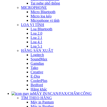
Tai nghe phổ thông
MICROPHONE
Micro Bluetooth
Micro loa kéo
Microphone vi tính
LOA VI TÍNH
Loa Bluetooth
Loa 2.0
Loa 2.1
Loa 4.1
Loa 5.1
HÃNG SẢN XUẤT
Logitech
SoundMax
Gamdias
Tako
Creative
E-Dra
CoolerPlus
Bedford
Hãng khác
MÁY IN/SCAN/FAX/CHẤM CÔNG
TÌM THEO HÃNG
Máy in Pantum
Máy in Brother