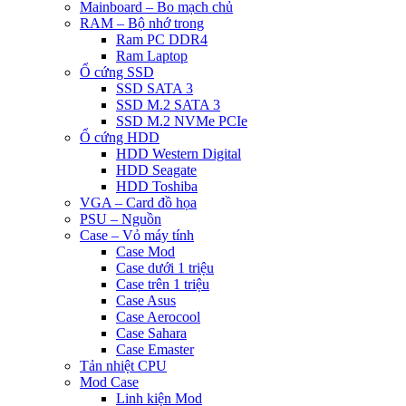
Mainboard – Bo mạch chủ
RAM – Bộ nhớ trong
Ram PC DDR4
Ram Laptop
Ổ cứng SSD
SSD SATA 3
SSD M.2 SATA 3
SSD M.2 NVMe PCIe
Ổ cứng HDD
HDD Western Digital
HDD Seagate
HDD Toshiba
VGA – Card đồ họa
PSU – Nguồn
Case – Vỏ máy tính
Case Mod
Case dưới 1 triệu
Case trên 1 triệu
Case Asus
Case Aerocool
Case Sahara
Case Emaster
Tản nhiệt CPU
Mod Case
Linh kiện Mod