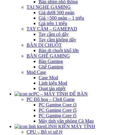
Bàn phím phổ thông
TAI NGHE GAMING
Giá dưới 500 ngàn
Giá >500 ngàn – 1 triệu
Giá trên 1 triệu
TAY CẦM – GAMEPAD
Tay cầm có dây
Tay cầm không dây
BÀN DI CHUỘT
Bàn di chuột khổ lớn
BÀN GHẾ GAMING
Bàn Gaming
Ghế Gaming
Mod Case
Case Mod
Linh kiện Mod
Quạt tản nhiệt
PC – MÁY TÍNH ĐỂ BÀN
PC Đồ họa – Chơi Game
PC Gaming Core i3
PC Gaming Core i5
PC Gaming Core i5
Máy tính văn phòng Cà Mau
LINH KIỆN MÁY TÍNH
CPU – Bộ vi xử lý