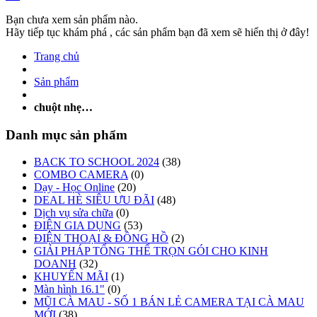
Bạn chưa xem sản phẩm nào.
Hãy tiếp tục khám phá , các sản phẩm bạn đã xem sẽ hiển thị ở đây!
Trang chủ
Sản phẩm
chuột nhẹ…
Danh mục sản phẩm
BACK TO SCHOOL 2024
(38)
COMBO CAMERA
(0)
Dạy - Học Online
(20)
DEAL HÈ SIÊU ƯU ĐÃI
(48)
Dịch vụ sửa chữa
(0)
ĐIỆN GIA DỤNG
(53)
ĐIỆN THOẠI & ĐỒNG HỒ
(2)
GIẢI PHÁP TỔNG THỂ TRỌN GÓI CHO KINH
DOANH
(32)
KHUYẾN MÃI
(1)
Màn hình 16.1"
(0)
MŨI CÀ MAU - SỐ 1 BÁN LẺ CAMERA TẠI CÀ MAU
MỚI
(38)