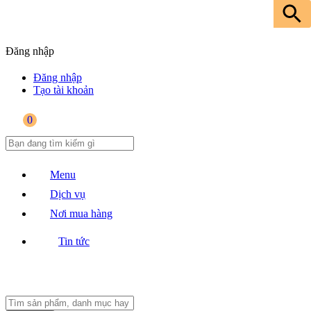
Đăng nhập
Đăng nhập
Tạo tài khoản
0
Menu
Dịch vụ
Nơi mua hàng
Tin tức