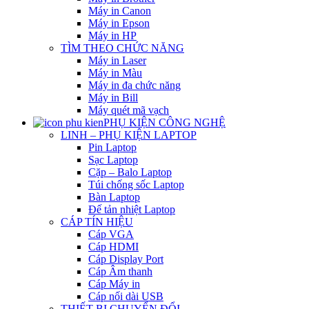
Máy in Canon
Máy in Epson
Máy in HP
TÌM THEO CHỨC NĂNG
Máy in Laser
Máy in Màu
Máy in đa chức năng
Máy in Bill
Máy quét mã vạch
PHỤ KIỆN CÔNG NGHỆ
LINH – PHỤ KIỆN LAPTOP
Pin Laptop
Sạc Laptop
Cặp – Balo Laptop
Túi chống sốc Laptop
Bàn Laptop
Đế tản nhiệt Laptop
CÁP TÍN HIỆU
Cáp VGA
Cáp HDMI
Cáp Display Port
Cáp Âm thanh
Cáp Máy in
Cáp nối dài USB
THIẾT BỊ CHUYỂN ĐỔI