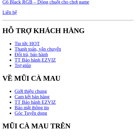
G6 Black RGB – Dòng chuột cho chơi game
Liên hệ
HỖ TRỢ KHÁCH HÀNG
Tin tức HOT
Thanh toán, vận chuyển
Đổi trả, bảo hành
TT Bảo hành EZVIZ
Trợ giúp
VỀ MŨI CÀ MAU
Giới thiệu chung
Cam kết bán hàng
TT Bảo hành EZVIZ
Bảo mật thông tin
Góc Tuyển dụng
MŨI CÀ MAU TRÊN