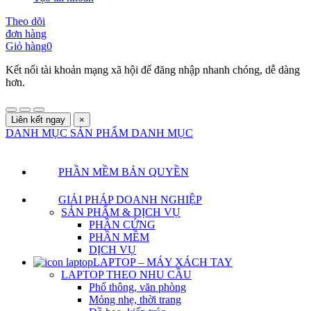
Theo dõi
đơn hàng
Giỏ hàng
0
Kết nối tài khoản mạng xã hội để đăng nhập nhanh chóng, dễ dàng
hơn.
Liên kết ngay
×
DANH MỤC SẢN PHẨM
DANH MỤC
PHẦN MỀM BẢN QUYỀN
GIẢI PHÁP DOANH NGHIỆP
SẢN PHẨM & DỊCH VỤ
PHẦN CỨNG
PHẦN MỀM
DỊCH VỤ
LAPTOP – MÁY XÁCH TAY
LAPTOP THEO NHU CẦU
Phổ thông, văn phòng
Mỏng nhẹ, thời trang