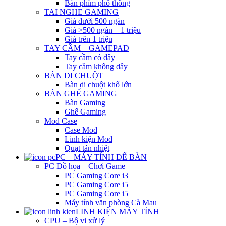
Bàn phím phổ thông
TAI NGHE GAMING
Giá dưới 500 ngàn
Giá >500 ngàn – 1 triệu
Giá trên 1 triệu
TAY CẦM – GAMEPAD
Tay cầm có dây
Tay cầm không dây
BÀN DI CHUỘT
Bàn di chuột khổ lớn
BÀN GHẾ GAMING
Bàn Gaming
Ghế Gaming
Mod Case
Case Mod
Linh kiện Mod
Quạt tản nhiệt
PC – MÁY TÍNH ĐỂ BÀN
PC Đồ họa – Chơi Game
PC Gaming Core i3
PC Gaming Core i5
PC Gaming Core i5
Máy tính văn phòng Cà Mau
LINH KIỆN MÁY TÍNH
CPU – Bộ vi xử lý