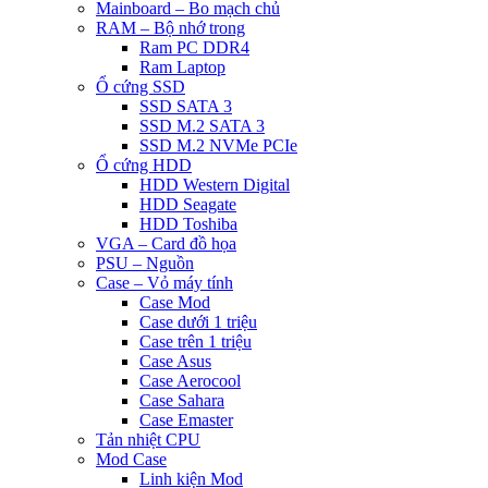
Mainboard – Bo mạch chủ
RAM – Bộ nhớ trong
Ram PC DDR4
Ram Laptop
Ổ cứng SSD
SSD SATA 3
SSD M.2 SATA 3
SSD M.2 NVMe PCIe
Ổ cứng HDD
HDD Western Digital
HDD Seagate
HDD Toshiba
VGA – Card đồ họa
PSU – Nguồn
Case – Vỏ máy tính
Case Mod
Case dưới 1 triệu
Case trên 1 triệu
Case Asus
Case Aerocool
Case Sahara
Case Emaster
Tản nhiệt CPU
Mod Case
Linh kiện Mod