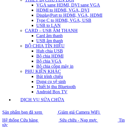
VGA sang HDMI, DVI sang VGA
HDMI to HDMI, VGA, DVI
DisplayPort to HDMI, VGA, HDMI
Type C to HDMI, VGA, USB
USB to LAN
CARD – USB ÂM THANH
Card âm thanh
USB âm thanh
BỘ CHIA TÍN HIỆU
Hub chia USB
Bộ chia HDMI
Bộ chia VGA
Bộ chia cổng máy in
PHỤ KIỆN KHÁC
Bút trình chiếu
Dụng cụ vệ sinh
Thiết bị thu Bluetooth
Android Box TV
DỊCH VỤ SỬA CHỮA
Sản phẩm bạn đã xem
Giảm giá Camera WiFi
Hệ thống Cửa hàng
Sửa chữa - Nạp mực
Tin
tức