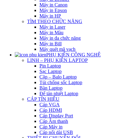
Máy in Canon
Máy in Epson
Máy in HP
TÌM THEO CHỨC NĂNG
Máy in Laser
Máy in Màu
Máy in đa chức năng
Máy in Bill
Máy quét mã vạch
PHỤ KIỆN CÔNG NGHỆ
LINH – PHỤ KIỆN LAPTOP
Pin Laptop
Sạc Laptop
Cặp – Balo Laptop
Túi chống sốc Laptop
Bàn Laptop
Đế tản nhiệt Laptop
CÁP TÍN HIỆU
Cáp VGA
Cáp HDMI
Cáp Display Port
Cáp Âm thanh
Cáp Máy in
Cáp nối dài USB
THIẾT BỊ CHUYỂN ĐỔI