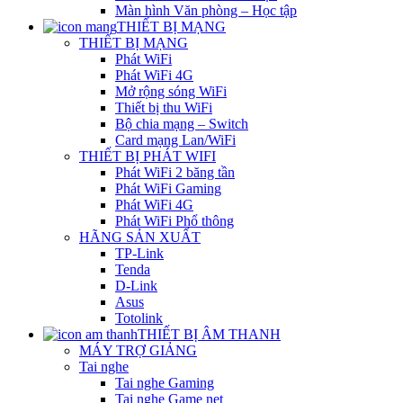
Màn hình Văn phòng – Học tập
THIẾT BỊ MẠNG
THIẾT BỊ MẠNG
Phát WiFi
Phát WiFi 4G
Mở rộng sóng WiFi
Thiết bị thu WiFi
Bộ chia mạng – Switch
Card mạng Lan/WiFi
THIẾT BỊ PHÁT WIFI
Phát WiFi 2 băng tần
Phát WiFi Gaming
Phát WiFi 4G
Phát WiFi Phổ thông
HÃNG SẢN XUẤT
TP-Link
Tenda
D-Link
Asus
Totolink
THIẾT BỊ ÂM THANH
MÁY TRỢ GIẢNG
Tai nghe
Tai nghe Gaming
Tai nghe Game net