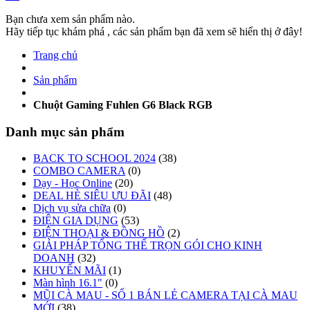
Bạn chưa xem sản phẩm nào.
Hãy tiếp tục khám phá , các sản phẩm bạn đã xem sẽ hiển thị ở đây!
Trang chủ
Sản phẩm
Chuột Gaming Fuhlen G6 Black RGB
Danh mục sản phẩm
BACK TO SCHOOL 2024
(38)
COMBO CAMERA
(0)
Dạy - Học Online
(20)
DEAL HÈ SIÊU ƯU ĐÃI
(48)
Dịch vụ sửa chữa
(0)
ĐIỆN GIA DỤNG
(53)
ĐIỆN THOẠI & ĐỒNG HỒ
(2)
GIẢI PHÁP TỔNG THỂ TRỌN GÓI CHO KINH
DOANH
(32)
KHUYẾN MÃI
(1)
Màn hình 16.1"
(0)
MŨI CÀ MAU - SỐ 1 BÁN LẺ CAMERA TẠI CÀ MAU
MỚI
(38)