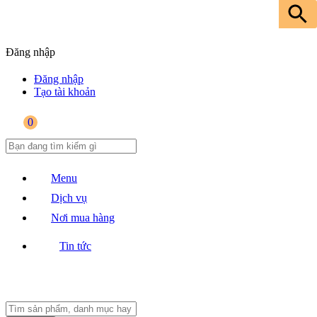
Đăng nhập
Đăng nhập
Tạo tài khoản
0
Menu
Dịch vụ
Nơi mua hàng
Tin tức