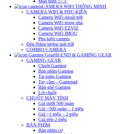
Màn hình 17.3″
CAMERA WIFI THÔNG MINH
CAMERA WIFI & PHỤ KIỆN
Camera WiFi ngoài trời
Camera WiFi trong nhà
Camera WiFi EZVIZ
Camera WiFi IMOU
Phụ kiện camera
Đèn Năng lượng mặt trời
COMBO CAMERA
HI-END & GAMING GEAR
GAMING GEAR
Chuột Gaming
Bàn phím Gaming
Tai nghe Gaming
Tay cầm – Gamepad
Bàn ghế Gaming
Lót chuột
CHUỘT MÁY TÍNH
Giá dưới 500 ngàn
Giá >500 ngàn – 1 triệu
Giá >1 triệu – 2 triệu
Giá trên 2 triệu
BÀN PHÍM
Bàn phím cơ