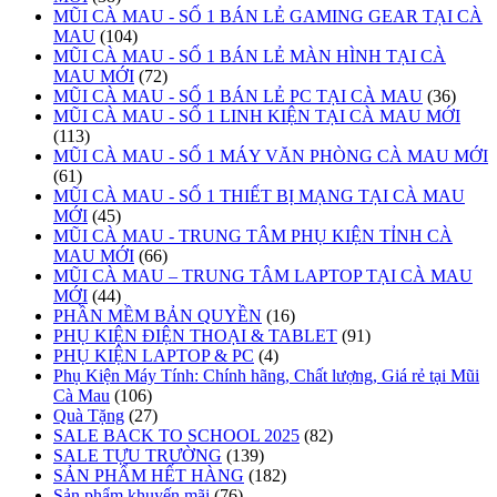
MŨI CÀ MAU - SỐ 1 BÁN LẺ GAMING GEAR TẠI CÀ
MAU
(104)
MŨI CÀ MAU - SỐ 1 BÁN LẺ MÀN HÌNH TẠI CÀ
MAU MỚI
(72)
MŨI CÀ MAU - SỐ 1 BÁN LẺ PC TẠI CÀ MAU
(36)
MŨI CÀ MAU - SỐ 1 LINH KIỆN TẠI CÀ MAU MỚI
(113)
MŨI CÀ MAU - SỐ 1 MÁY VĂN PHÒNG CÀ MAU MỚI
(61)
MŨI CÀ MAU - SỐ 1 THIẾT BỊ MẠNG TẠI CÀ MAU
MỚI
(45)
MŨI CÀ MAU - TRUNG TÂM PHỤ KIỆN TỈNH CÀ
MAU MỚI
(66)
MŨI CÀ MAU – TRUNG TÂM LAPTOP TẠI CÀ MAU
MỚI
(44)
PHẦN MỀM BẢN QUYỀN
(16)
PHỤ KIỆN ĐIỆN THOẠI & TABLET
(91)
PHỤ KIỆN LAPTOP & PC
(4)
Phụ Kiện Máy Tính: Chính hãng, Chất lượng, Giá rẻ tại Mũi
Cà Mau
(106)
Quà Tặng
(27)
SALE BACK TO SCHOOL 2025
(82)
SALE TỰU TRƯỜNG
(139)
SẢN PHẨM HẾT HÀNG
(182)
Sản phẩm khuyến mãi
(76)