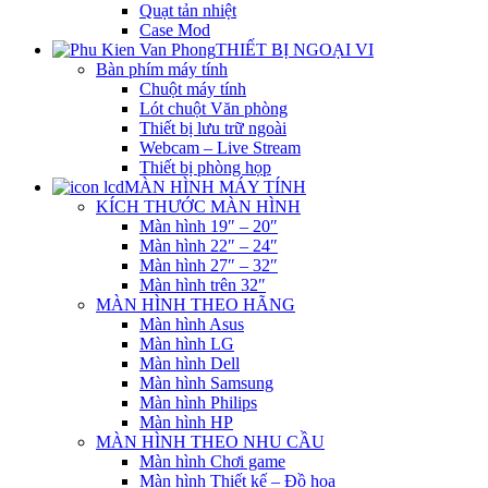
Quạt tản nhiệt
Case Mod
THIẾT BỊ NGOẠI VI
Bàn phím máy tính
Chuột máy tính
Lót chuột Văn phòng
Thiết bị lưu trữ ngoài
Webcam – Live Stream
Thiết bị phòng họp
MÀN HÌNH MÁY TÍNH
KÍCH THƯỚC MÀN HÌNH
Màn hình 19″ – 20″
Màn hình 22″ – 24″
Màn hình 27″ – 32″
Màn hình trên 32″
MÀN HÌNH THEO HÃNG
Màn hình Asus
Màn hình LG
Màn hình Dell
Màn hình Samsung
Màn hình Philips
Màn hình HP
MÀN HÌNH THEO NHU CẦU
Màn hình Chơi game
Màn hình Thiết kế – Đồ họa