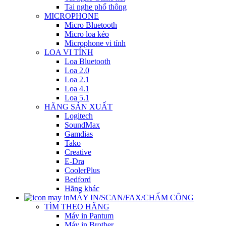
Tai nghe phổ thông
MICROPHONE
Micro Bluetooth
Micro loa kéo
Microphone vi tính
LOA VI TÍNH
Loa Bluetooth
Loa 2.0
Loa 2.1
Loa 4.1
Loa 5.1
HÃNG SẢN XUẤT
Logitech
SoundMax
Gamdias
Tako
Creative
E-Dra
CoolerPlus
Bedford
Hãng khác
MÁY IN/SCAN/FAX/CHẤM CÔNG
TÌM THEO HÃNG
Máy in Pantum
Máy in Brother