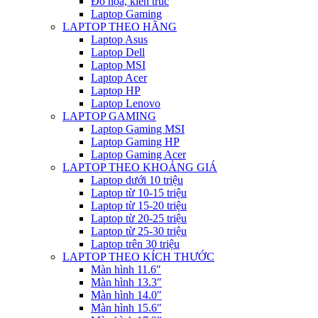
Đồ họa, kiến trúc
Laptop Gaming
LAPTOP THEO HÃNG
Laptop Asus
Laptop Dell
Laptop MSI
Laptop Acer
Laptop HP
Laptop Lenovo
LAPTOP GAMING
Laptop Gaming MSI
Laptop Gaming HP
Laptop Gaming Acer
LAPTOP THEO KHOẢNG GIÁ
Laptop dưới 10 triệu
Laptop từ 10-15 triệu
Laptop từ 15-20 triệu
Laptop từ 20-25 triệu
Laptop từ 25-30 triệu
Laptop trên 30 triệu
LAPTOP THEO KÍCH THƯỚC
Màn hình 11.6″
Màn hình 13.3″
Màn hình 14.0″
Màn hình 15.6″