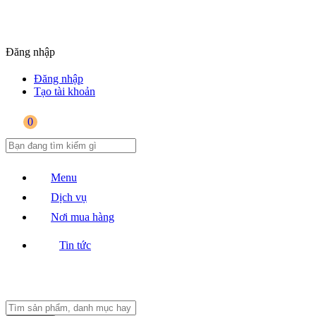
Đăng nhập
Đăng nhập
Tạo tài khoản
0
Menu
Dịch vụ
Nơi mua hàng
Tin tức