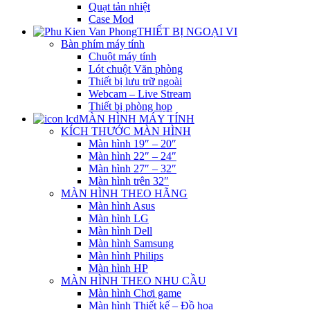
Quạt tản nhiệt
Case Mod
THIẾT BỊ NGOẠI VI
Bàn phím máy tính
Chuột máy tính
Lót chuột Văn phòng
Thiết bị lưu trữ ngoài
Webcam – Live Stream
Thiết bị phòng họp
MÀN HÌNH MÁY TÍNH
KÍCH THƯỚC MÀN HÌNH
Màn hình 19″ – 20″
Màn hình 22″ – 24″
Màn hình 27″ – 32″
Màn hình trên 32″
MÀN HÌNH THEO HÃNG
Màn hình Asus
Màn hình LG
Màn hình Dell
Màn hình Samsung
Màn hình Philips
Màn hình HP
MÀN HÌNH THEO NHU CẦU
Màn hình Chơi game
Màn hình Thiết kế – Đồ họa