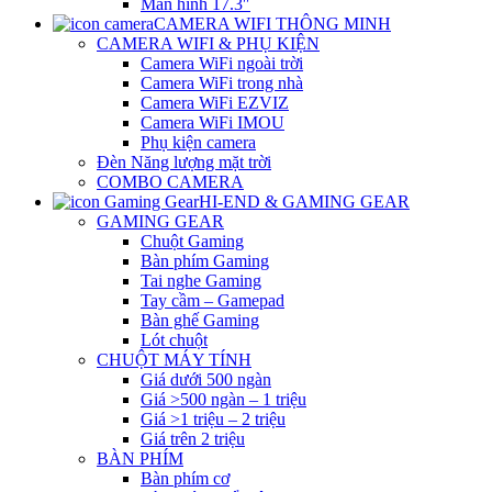
Màn hình 17.3″
CAMERA WIFI THÔNG MINH
CAMERA WIFI & PHỤ KIỆN
Camera WiFi ngoài trời
Camera WiFi trong nhà
Camera WiFi EZVIZ
Camera WiFi IMOU
Phụ kiện camera
Đèn Năng lượng mặt trời
COMBO CAMERA
HI-END & GAMING GEAR
GAMING GEAR
Chuột Gaming
Bàn phím Gaming
Tai nghe Gaming
Tay cầm – Gamepad
Bàn ghế Gaming
Lót chuột
CHUỘT MÁY TÍNH
Giá dưới 500 ngàn
Giá >500 ngàn – 1 triệu
Giá >1 triệu – 2 triệu
Giá trên 2 triệu
BÀN PHÍM
Bàn phím cơ