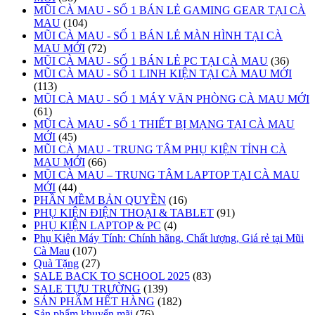
MŨI CÀ MAU - SỐ 1 BÁN LẺ GAMING GEAR TẠI CÀ
MAU
(104)
MŨI CÀ MAU - SỐ 1 BÁN LẺ MÀN HÌNH TẠI CÀ
MAU MỚI
(72)
MŨI CÀ MAU - SỐ 1 BÁN LẺ PC TẠI CÀ MAU
(36)
MŨI CÀ MAU - SỐ 1 LINH KIỆN TẠI CÀ MAU MỚI
(113)
MŨI CÀ MAU - SỐ 1 MÁY VĂN PHÒNG CÀ MAU MỚI
(61)
MŨI CÀ MAU - SỐ 1 THIẾT BỊ MẠNG TẠI CÀ MAU
MỚI
(45)
MŨI CÀ MAU - TRUNG TÂM PHỤ KIỆN TỈNH CÀ
MAU MỚI
(66)
MŨI CÀ MAU – TRUNG TÂM LAPTOP TẠI CÀ MAU
MỚI
(44)
PHẦN MỀM BẢN QUYỀN
(16)
PHỤ KIỆN ĐIỆN THOẠI & TABLET
(91)
PHỤ KIỆN LAPTOP & PC
(4)
Phụ Kiện Máy Tính: Chính hãng, Chất lượng, Giá rẻ tại Mũi
Cà Mau
(107)
Quà Tặng
(27)
SALE BACK TO SCHOOL 2025
(83)
SALE TỰU TRƯỜNG
(139)
SẢN PHẨM HẾT HÀNG
(182)
Sản phẩm khuyến mãi
(76)