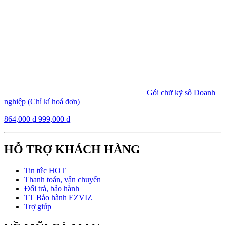
Gói chữ kỹ số Doanh
nghiệp (Chỉ kí hoá đơn)
864,000
₫
999,000
₫
HỖ TRỢ KHÁCH HÀNG
Tin tức HOT
Thanh toán, vận chuyển
Đổi trả, bảo hành
TT Bảo hành EZVIZ
Trợ giúp