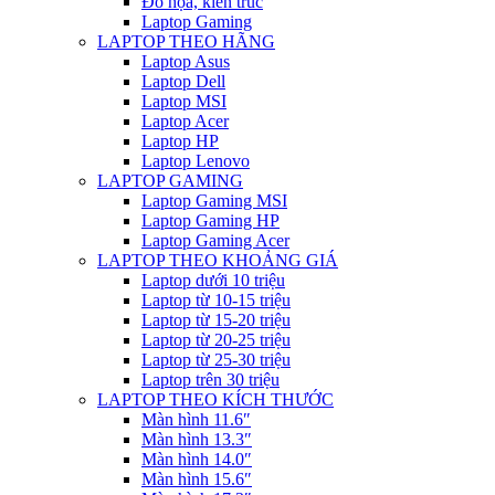
Đồ họa, kiến trúc
Laptop Gaming
LAPTOP THEO HÃNG
Laptop Asus
Laptop Dell
Laptop MSI
Laptop Acer
Laptop HP
Laptop Lenovo
LAPTOP GAMING
Laptop Gaming MSI
Laptop Gaming HP
Laptop Gaming Acer
LAPTOP THEO KHOẢNG GIÁ
Laptop dưới 10 triệu
Laptop từ 10-15 triệu
Laptop từ 15-20 triệu
Laptop từ 20-25 triệu
Laptop từ 25-30 triệu
Laptop trên 30 triệu
LAPTOP THEO KÍCH THƯỚC
Màn hình 11.6″
Màn hình 13.3″
Màn hình 14.0″
Màn hình 15.6″