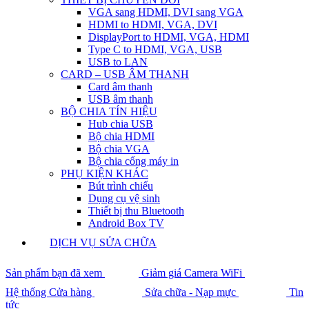
VGA sang HDMI, DVI sang VGA
HDMI to HDMI, VGA, DVI
DisplayPort to HDMI, VGA, HDMI
Type C to HDMI, VGA, USB
USB to LAN
CARD – USB ÂM THANH
Card âm thanh
USB âm thanh
BỘ CHIA TÍN HIỆU
Hub chia USB
Bộ chia HDMI
Bộ chia VGA
Bộ chia cổng máy in
PHỤ KIỆN KHÁC
Bút trình chiếu
Dụng cụ vệ sinh
Thiết bị thu Bluetooth
Android Box TV
DỊCH VỤ SỬA CHỮA
Sản phẩm bạn đã xem
Giảm giá Camera WiFi
Hệ thống Cửa hàng
Sửa chữa - Nạp mực
Tin
tức