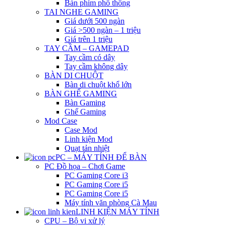
Bàn phím phổ thông
TAI NGHE GAMING
Giá dưới 500 ngàn
Giá >500 ngàn – 1 triệu
Giá trên 1 triệu
TAY CẦM – GAMEPAD
Tay cầm có dây
Tay cầm không dây
BÀN DI CHUỘT
Bàn di chuột khổ lớn
BÀN GHẾ GAMING
Bàn Gaming
Ghế Gaming
Mod Case
Case Mod
Linh kiện Mod
Quạt tản nhiệt
PC – MÁY TÍNH ĐỂ BÀN
PC Đồ họa – Chơi Game
PC Gaming Core i3
PC Gaming Core i5
PC Gaming Core i5
Máy tính văn phòng Cà Mau
LINH KIỆN MÁY TÍNH
CPU – Bộ vi xử lý