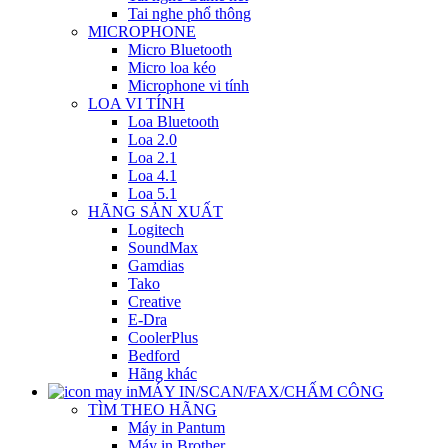
Tai nghe phổ thông
MICROPHONE
Micro Bluetooth
Micro loa kéo
Microphone vi tính
LOA VI TÍNH
Loa Bluetooth
Loa 2.0
Loa 2.1
Loa 4.1
Loa 5.1
HÃNG SẢN XUẤT
Logitech
SoundMax
Gamdias
Tako
Creative
E-Dra
CoolerPlus
Bedford
Hãng khác
MÁY IN/SCAN/FAX/CHẤM CÔNG
TÌM THEO HÃNG
Máy in Pantum
Máy in Brother