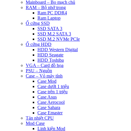
Mainboard – Bo mạch chủ
RAM – Bộ nhớ trong
Ram PC DDR4
Ram Laptop
Ổ cứng SSD
SSD SATA 3
SSD M.2 SATA 3
SSD M.2 NVMe PCIe
Ổ cứng HDD
HDD Western Digital
HDD Seagate
HDD Toshiba
VGA – Card đồ họa
PSU – Nguồn
Case – Vỏ máy tính
Case Mod
Case dưới 1 triệu
Case trên 1 triệu
Case Asus
Case Aerocool
Case Sahara
Case Emaster
Tản nhiệt CPU
Mod Case
Linh kiện Mod