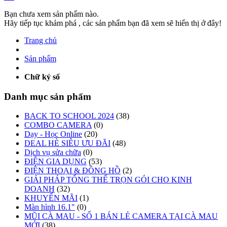
Bạn chưa xem sản phẩm nào.
Hãy tiếp tục khám phá , các sản phẩm bạn đã xem sẽ hiển thị ở đây!
Trang chủ
Sản phẩm
Chữ ký số
Danh mục sản phẩm
BACK TO SCHOOL 2024
(38)
COMBO CAMERA
(0)
Dạy - Học Online
(20)
DEAL HÈ SIÊU ƯU ĐÃI
(48)
Dịch vụ sửa chữa
(0)
ĐIỆN GIA DỤNG
(53)
ĐIỆN THOẠI & ĐỒNG HỒ
(2)
GIẢI PHÁP TỔNG THỂ TRỌN GÓI CHO KINH
DOANH
(32)
KHUYẾN MÃI
(1)
Màn hình 16.1"
(0)
MŨI CÀ MAU - SỐ 1 BÁN LẺ CAMERA TẠI CÀ MAU
MỚI
(38)