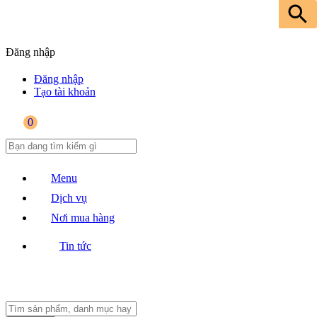
Đăng nhập
Đăng nhập
Tạo tài khoản
0
Menu
Dịch vụ
Nơi mua hàng
Tin tức