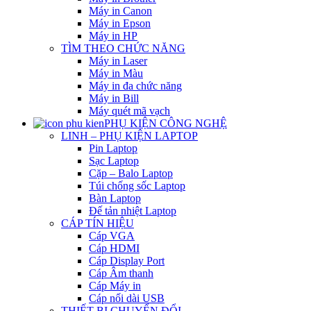
Máy in Canon
Máy in Epson
Máy in HP
TÌM THEO CHỨC NĂNG
Máy in Laser
Máy in Màu
Máy in đa chức năng
Máy in Bill
Máy quét mã vạch
PHỤ KIỆN CÔNG NGHỆ
LINH – PHỤ KIỆN LAPTOP
Pin Laptop
Sạc Laptop
Cặp – Balo Laptop
Túi chống sốc Laptop
Bàn Laptop
Đế tản nhiệt Laptop
CÁP TÍN HIỆU
Cáp VGA
Cáp HDMI
Cáp Display Port
Cáp Âm thanh
Cáp Máy in
Cáp nối dài USB
THIẾT BỊ CHUYỂN ĐỔI