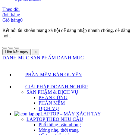
Theo dõi
đơn hàng
Giỏ hàng
0
Kết nối tài khoản mạng xã hội để đăng nhập nhanh chóng, dễ dàng
hơn.
Liên kết ngay
×
DANH MỤC SẢN PHẨM
DANH MỤC
PHẦN MỀM BẢN QUYỀN
GIẢI PHÁP DOANH NGHIỆP
SẢN PHẨM & DỊCH VỤ
PHẦN CỨNG
PHẦN MỀM
DỊCH VỤ
LAPTOP – MÁY XÁCH TAY
LAPTOP THEO NHU CẦU
Phổ thông, văn phòng
Mỏng nhẹ, thời trang