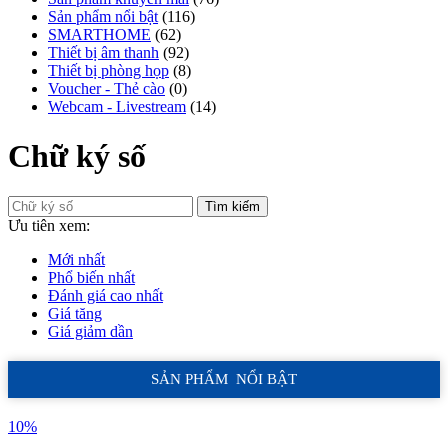
Sản phẩm nổi bật
(116)
SMARTHOME
(62)
Thiết bị âm thanh
(92)
Thiết bị phòng họp
(8)
Voucher - Thẻ cào
(0)
Webcam - Livestream
(14)
Chữ ký số
Tìm kiếm
Ưu tiên xem:
Mới nhất
Phổ biến nhất
Đánh giá cao nhất
Giá tăng
Giá giảm dần
SẢN PHẨM NỔI BẬT
10%