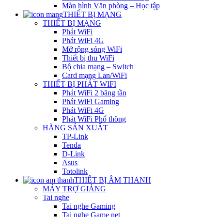
Màn hình Văn phòng – Học tập
THIẾT BỊ MẠNG
THIẾT BỊ MẠNG
Phát WiFi
Phát WiFi 4G
Mở rộng sóng WiFi
Thiết bị thu WiFi
Bộ chia mạng – Switch
Card mạng Lan/WiFi
THIẾT BỊ PHÁT WIFI
Phát WiFi 2 băng tần
Phát WiFi Gaming
Phát WiFi 4G
Phát WiFi Phổ thông
HÃNG SẢN XUẤT
TP-Link
Tenda
D-Link
Asus
Totolink
THIẾT BỊ ÂM THANH
MÁY TRỢ GIẢNG
Tai nghe
Tai nghe Gaming
Tai nghe Game net