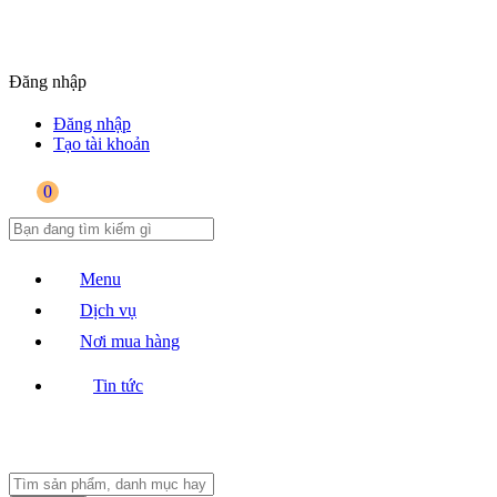
Đăng nhập
Đăng nhập
Tạo tài khoản
0
Menu
Dịch vụ
Nơi mua hàng
Tin tức