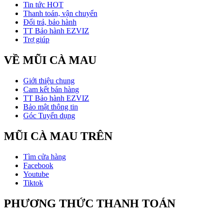
Tin tức HOT
Thanh toán, vận chuyển
Đổi trả, bảo hành
TT Bảo hành EZVIZ
Trợ giúp
VỀ MŨI CÀ MAU
Giới thiệu chung
Cam kết bán hàng
TT Bảo hành EZVIZ
Bảo mật thông tin
Góc Tuyển dụng
MŨI CÀ MAU TRÊN
Tìm cửa hàng
Facebook
Youtube
Tiktok
PHƯƠNG THỨC THANH TOÁN