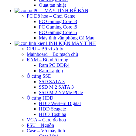
Quạt tản nhiệt
PC – MÁY TÍNH ĐỂ BÀN
PC Đồ họa – Chơi Game
PC Gaming Core i3
PC Gaming Core i5
PC Gaming Core i5
Máy tính văn phòng Cà Mau
LINH KIỆN MÁY TÍNH
CPU – Bộ vi xử lý
Mainboard – Bo mạch chủ
RAM – Bộ nhớ trong
Ram PC DDR4
Ram Laptop
Ổ cứng SSD
SSD SATA 3
SSD M.2 SATA 3
SSD M.2 NVMe PCIe
Ổ cứng HDD
HDD Western Digital
HDD Seagate
HDD Toshiba
VGA – Card đồ họa
PSU – Nguồn
Case – Vỏ máy tính