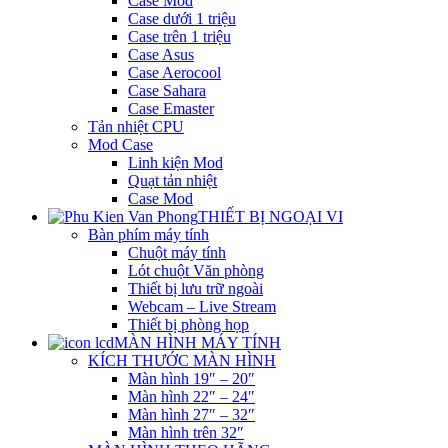
Case Mod
Case dưới 1 triệu
Case trên 1 triệu
Case Asus
Case Aerocool
Case Sahara
Case Emaster
Tản nhiệt CPU
Mod Case
Linh kiện Mod
Quạt tản nhiệt
Case Mod
THIẾT BỊ NGOẠI VI
Bàn phím máy tính
Chuột máy tính
Lót chuột Văn phòng
Thiết bị lưu trữ ngoài
Webcam – Live Stream
Thiết bị phòng họp
MÀN HÌNH MÁY TÍNH
KÍCH THƯỚC MÀN HÌNH
Màn hình 19″ – 20″
Màn hình 22″ – 24″
Màn hình 27″ – 32″
Màn hình trên 32″