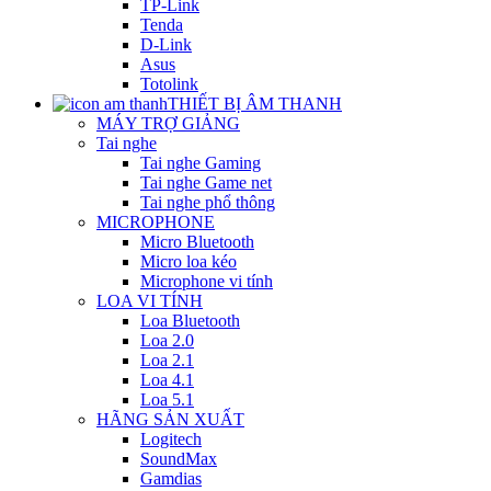
TP-Link
Tenda
D-Link
Asus
Totolink
THIẾT BỊ ÂM THANH
MÁY TRỢ GIẢNG
Tai nghe
Tai nghe Gaming
Tai nghe Game net
Tai nghe phổ thông
MICROPHONE
Micro Bluetooth
Micro loa kéo
Microphone vi tính
LOA VI TÍNH
Loa Bluetooth
Loa 2.0
Loa 2.1
Loa 4.1
Loa 5.1
HÃNG SẢN XUẤT
Logitech
SoundMax
Gamdias