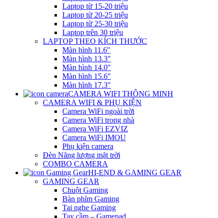
Laptop từ 15-20 triệu
Laptop từ 20-25 triệu
Laptop từ 25-30 triệu
Laptop trên 30 triệu
LAPTOP THEO KÍCH THƯỚC
Màn hình 11.6″
Màn hình 13.3″
Màn hình 14.0″
Màn hình 15.6″
Màn hình 17.3″
CAMERA WIFI THÔNG MINH
CAMERA WIFI & PHỤ KIỆN
Camera WiFi ngoài trời
Camera WiFi trong nhà
Camera WiFi EZVIZ
Camera WiFi IMOU
Phụ kiện camera
Đèn Năng lượng mặt trời
COMBO CAMERA
HI-END & GAMING GEAR
GAMING GEAR
Chuột Gaming
Bàn phím Gaming
Tai nghe Gaming
Tay cầm – Gamepad