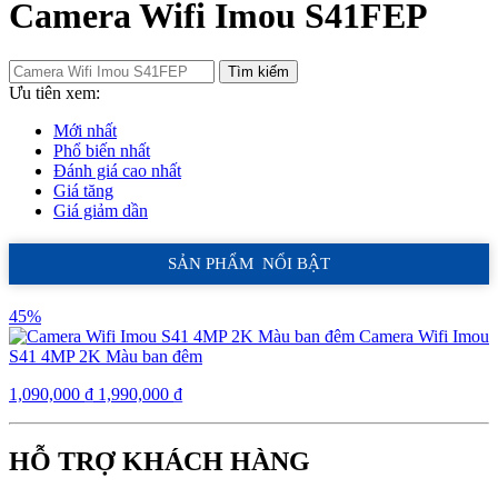
Camera Wifi Imou S41FEP
Tìm kiếm
Ưu tiên xem:
Mới nhất
Phổ biến nhất
Đánh giá cao nhất
Giá tăng
Giá giảm dần
SẢN PHẨM NỔI BẬT
45%
Camera Wifi Imou
S41 4MP 2K Màu ban đêm
1,090,000
₫
1,990,000
₫
HỖ TRỢ KHÁCH HÀNG