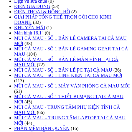
Dịch vụ sửa chữa
(0)
ĐIỆN GIA DỤNG
(53)
ĐIỆN THOẠI & ĐỒNG HỒ
(2)
GIẢI PHÁP TỔNG THỂ TRỌN GÓI CHO KINH
DOANH
(32)
KHUYẾN MÃI
(1)
Màn hình 16.1"
(0)
MŨI CÀ MAU - SỐ 1 BÁN LẺ CAMERA TẠI CÀ MAU
MỚI
(38)
MŨI CÀ MAU - SỐ 1 BÁN LẺ GAMING GEAR TẠI CÀ
MAU
(104)
MŨI CÀ MAU - SỐ 1 BÁN LẺ MÀN HÌNH TẠI CÀ
MAU MỚI
(72)
MŨI CÀ MAU - SỐ 1 BÁN LẺ PC TẠI CÀ MAU
(36)
MŨI CÀ MAU - SỐ 1 LINH KIỆN TẠI CÀ MAU MỚI
(113)
MŨI CÀ MAU - SỐ 1 MÁY VĂN PHÒNG CÀ MAU MỚI
(61)
MŨI CÀ MAU - SỐ 1 THIẾT BỊ MẠNG TẠI CÀ MAU
MỚI
(45)
MŨI CÀ MAU - TRUNG TÂM PHỤ KIỆN TỈNH CÀ
MAU MỚI
(66)
MŨI CÀ MAU – TRUNG TÂM LAPTOP TẠI CÀ MAU
MỚI
(44)
PHẦN MỀM BẢN QUYỀN
(16)