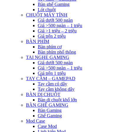
Bàn ghế Gaming
Lót chuột
CHUỘT MÁY TÍNH
Giá dưới 500 ngàn
Giá >500 ngàn – 1 triệu
Giá >1 triệu – 2 triệu
Giá trên 2 triệu
BÀN PHÍM
Bàn phím cơ
Bàn phím phổ thông
TAI NGHE GAMING
Giá dưới 500 ngàn
Giá >500 ngàn – 1 triệu
Giá trên 1 triệu
TAY CẦM – GAMEPAD
Tay cầm có dây
Tay cầm không dây
BÀN DI CHUỘT
Bàn di chuột khổ lớn
BÀN GHẾ GAMING
Bàn Gaming
Ghế Gaming
Mod Case
Case Mod
Linh kiện Mod