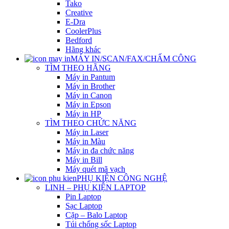
Tako
Creative
E-Dra
CoolerPlus
Bedford
Hãng khác
MÁY IN/SCAN/FAX/CHẤM CÔNG
TÌM THEO HÃNG
Máy in Pantum
Máy in Brother
Máy in Canon
Máy in Epson
Máy in HP
TÌM THEO CHỨC NĂNG
Máy in Laser
Máy in Màu
Máy in đa chức năng
Máy in Bill
Máy quét mã vạch
PHỤ KIỆN CÔNG NGHỆ
LINH – PHỤ KIỆN LAPTOP
Pin Laptop
Sạc Laptop
Cặp – Balo Laptop
Túi chống sốc Laptop