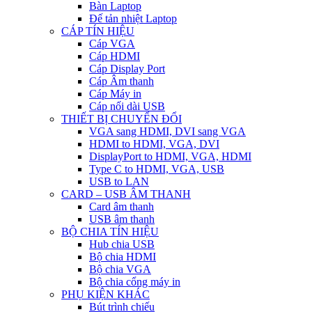
Bàn Laptop
Đế tản nhiệt Laptop
CÁP TÍN HIỆU
Cáp VGA
Cáp HDMI
Cáp Display Port
Cáp Âm thanh
Cáp Máy in
Cáp nối dài USB
THIẾT BỊ CHUYỂN ĐỔI
VGA sang HDMI, DVI sang VGA
HDMI to HDMI, VGA, DVI
DisplayPort to HDMI, VGA, HDMI
Type C to HDMI, VGA, USB
USB to LAN
CARD – USB ÂM THANH
Card âm thanh
USB âm thanh
BỘ CHIA TÍN HIỆU
Hub chia USB
Bộ chia HDMI
Bộ chia VGA
Bộ chia cổng máy in
PHỤ KIỆN KHÁC
Bút trình chiếu