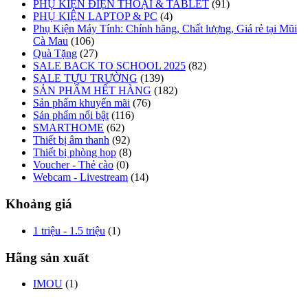
PHỤ KIỆN ĐIỆN THOẠI & TABLET
(91)
PHỤ KIỆN LAPTOP & PC
(4)
Phụ Kiện Máy Tính: Chính hãng, Chất lượng, Giá rẻ tại Mũi
Cà Mau
(106)
Quà Tặng
(27)
SALE BACK TO SCHOOL 2025
(82)
SALE TỰU TRƯỜNG
(139)
SẢN PHẨM HẾT HÀNG
(182)
Sản phẩm khuyến mãi
(76)
Sản phẩm nổi bật
(116)
SMARTHOME
(62)
Thiết bị âm thanh
(92)
Thiết bị phòng họp
(8)
Voucher - Thẻ cào
(0)
Webcam - Livestream
(14)
Khoảng giá
1 triệu - 1.5 triệu
(1)
Hãng sản xuất
IMOU
(1)