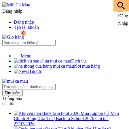
Đăng nhập
Đăng nhập
Tạo tài khoản
0
Menu
Dịch vụ
Nơi mua hàng
Tin tức
Tìm kiếm
Thông báo
của tôi
Mua Laptop Cà Mau
Chính Hãng, Giá Tốt | Back to School 2026
Chi tiết
27/07/2026