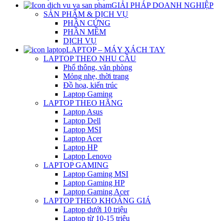
GIẢI PHÁP DOANH NGHIỆP
SẢN PHẨM & DỊCH VỤ
PHẦN CỨNG
PHẦN MỀM
DỊCH VỤ
LAPTOP – MÁY XÁCH TAY
LAPTOP THEO NHU CẦU
Phổ thông, văn phòng
Mỏng nhẹ, thời trang
Đồ họa, kiến trúc
Laptop Gaming
LAPTOP THEO HÃNG
Laptop Asus
Laptop Dell
Laptop MSI
Laptop Acer
Laptop HP
Laptop Lenovo
LAPTOP GAMING
Laptop Gaming MSI
Laptop Gaming HP
Laptop Gaming Acer
LAPTOP THEO KHOẢNG GIÁ
Laptop dưới 10 triệu
Laptop từ 10-15 triệu