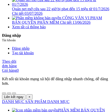
Quán net mở cửa sau 22 giờ bị phạt đến 15 triệu từ 01/7/2026
Chi tiết
03/07/2026
CÔNG VĂN VI PHẠM
BẢN QUYỀN PHẦN MỀM
Chi tiết
13/06/2026
Xem tất cả thông báo
Đăng nhập
Tài khoản
Đăng nhập
Tạo tài khoản
Theo dõi
đơn hàng
Giỏ hàng
0
Kết nối tài khoản mạng xã hội để đăng nhập nhanh chóng, dễ dàng
hơn.
Liên kết ngay
×
DANH MỤC SẢN PHẨM
DANH MỤC
PHẦN MỀM BẢN QUYỀN