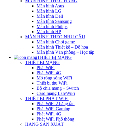
MÀN HÌNH THEO HÃNG
Màn hình Asus
Màn hình LG
Màn hình Dell
Màn hình Samsung
Màn hình Philips
Màn hình HP
MÀN HÌNH THEO NHU CẦU
Màn hình Chơi game
Màn hình Thiết kế – Đồ họa
Màn hình Văn phòng – Học tập
THIẾT BỊ MẠNG
THIẾT BỊ MẠNG
Phát WiFi
Phát WiFi 4G
Mở rộng sóng WiFi
Thiết bị thu WiFi
Bộ chia mạng – Switch
Card mạng Lan/WiFi
THIẾT BỊ PHÁT WIFI
Phát WiFi 2 băng tần
Phát WiFi Gaming
Phát WiFi 4G
Phát WiFi Phổ thông
HÃNG SẢN XUẤT