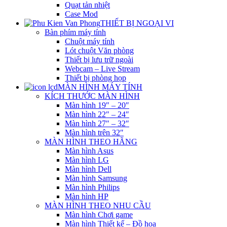
Quạt tản nhiệt
Case Mod
THIẾT BỊ NGOẠI VI
Bàn phím máy tính
Chuột máy tính
Lót chuột Văn phòng
Thiết bị lưu trữ ngoài
Webcam – Live Stream
Thiết bị phòng họp
MÀN HÌNH MÁY TÍNH
KÍCH THƯỚC MÀN HÌNH
Màn hình 19″ – 20″
Màn hình 22″ – 24″
Màn hình 27″ – 32″
Màn hình trên 32″
MÀN HÌNH THEO HÃNG
Màn hình Asus
Màn hình LG
Màn hình Dell
Màn hình Samsung
Màn hình Philips
Màn hình HP
MÀN HÌNH THEO NHU CẦU
Màn hình Chơi game
Màn hình Thiết kế – Đồ họa