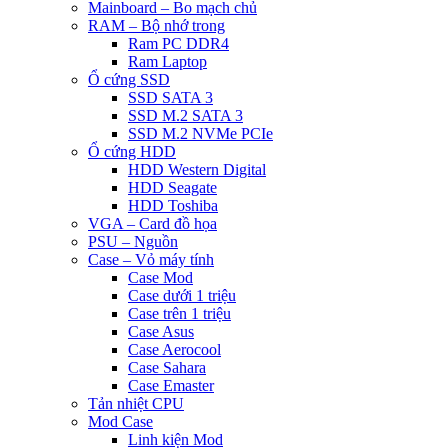
Mainboard – Bo mạch chủ
RAM – Bộ nhớ trong
Ram PC DDR4
Ram Laptop
Ổ cứng SSD
SSD SATA 3
SSD M.2 SATA 3
SSD M.2 NVMe PCIe
Ổ cứng HDD
HDD Western Digital
HDD Seagate
HDD Toshiba
VGA – Card đồ họa
PSU – Nguồn
Case – Vỏ máy tính
Case Mod
Case dưới 1 triệu
Case trên 1 triệu
Case Asus
Case Aerocool
Case Sahara
Case Emaster
Tản nhiệt CPU
Mod Case
Linh kiện Mod