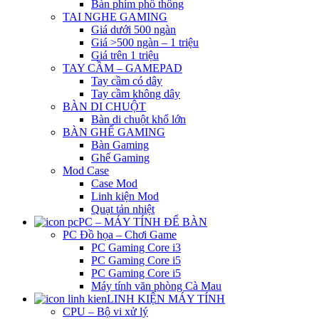
Bàn phím phổ thông
TAI NGHE GAMING
Giá dưới 500 ngàn
Giá >500 ngàn – 1 triệu
Giá trên 1 triệu
TAY CẦM – GAMEPAD
Tay cầm có dây
Tay cầm không dây
BÀN DI CHUỘT
Bàn di chuột khổ lớn
BÀN GHẾ GAMING
Bàn Gaming
Ghế Gaming
Mod Case
Case Mod
Linh kiện Mod
Quạt tản nhiệt
PC – MÁY TÍNH ĐỂ BÀN
PC Đồ họa – Chơi Game
PC Gaming Core i3
PC Gaming Core i5
PC Gaming Core i5
Máy tính văn phòng Cà Mau
LINH KIỆN MÁY TÍNH
CPU – Bộ vi xử lý