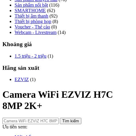
Sản phẩm nổi bật
(116)
SMARTHOME
(62)
Thiết bị âm thanh
(92)
Thiết bị phòng họp
(8)
Voucher - Thẻ cào
(0)
Webcam - Livestream
(14)
Khoảng giá
1.5 triệu - 2 triệu
(1)
Hãng sản xuất
EZVIZ
(1)
Camera WiFi EZVIZ H7C
8MP 2K+
Tìm kiếm
Ưu tiên xem: