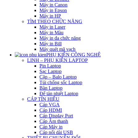
Máy in Canon
Máy in Epson
Máy in HP
TÌM THEO CHỨC NĂNG
Máy in Laser
Máy in Màu
Máy in đa chức năng
Máy in Bill
Máy quét mã vạch
PHỤ KIỆN CÔNG NGHỆ
LINH – PHỤ KIỆN LAPTOP
Pin Laptop
Sạc Laptop
Cặp – Balo Laptop
Túi chống sốc Laptop
Bàn Laptop
Đế tản nhiệt Laptop
CÁP TÍN HIỆU
Cáp VGA
Cáp HDMI
Cáp Display Port
Cáp Âm thanh
Cáp Máy in
Cáp nối dài USB
THIẾT BỊ CHUYỂN ĐỔI