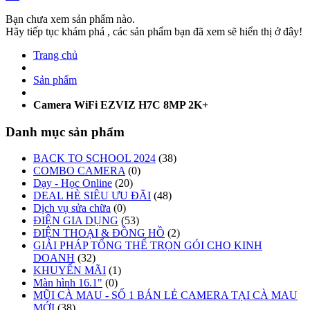
Bạn chưa xem sản phẩm nào.
Hãy tiếp tục khám phá , các sản phẩm bạn đã xem sẽ hiển thị ở đây!
Trang chủ
Sản phẩm
Camera WiFi EZVIZ H7C 8MP 2K+
Danh mục sản phẩm
BACK TO SCHOOL 2024
(38)
COMBO CAMERA
(0)
Dạy - Học Online
(20)
DEAL HÈ SIÊU ƯU ĐÃI
(48)
Dịch vụ sửa chữa
(0)
ĐIỆN GIA DỤNG
(53)
ĐIỆN THOẠI & ĐỒNG HỒ
(2)
GIẢI PHÁP TỔNG THỂ TRỌN GÓI CHO KINH
DOANH
(32)
KHUYẾN MÃI
(1)
Màn hình 16.1"
(0)
MŨI CÀ MAU - SỐ 1 BÁN LẺ CAMERA TẠI CÀ MAU
MỚI
(38)