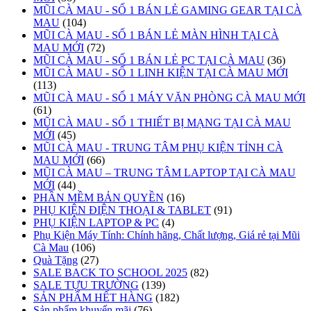
MŨI CÀ MAU - SỐ 1 BÁN LẺ GAMING GEAR TẠI CÀ
MAU
(104)
MŨI CÀ MAU - SỐ 1 BÁN LẺ MÀN HÌNH TẠI CÀ
MAU MỚI
(72)
MŨI CÀ MAU - SỐ 1 BÁN LẺ PC TẠI CÀ MAU
(36)
MŨI CÀ MAU - SỐ 1 LINH KIỆN TẠI CÀ MAU MỚI
(113)
MŨI CÀ MAU - SỐ 1 MÁY VĂN PHÒNG CÀ MAU MỚI
(61)
MŨI CÀ MAU - SỐ 1 THIẾT BỊ MẠNG TẠI CÀ MAU
MỚI
(45)
MŨI CÀ MAU - TRUNG TÂM PHỤ KIỆN TỈNH CÀ
MAU MỚI
(66)
MŨI CÀ MAU – TRUNG TÂM LAPTOP TẠI CÀ MAU
MỚI
(44)
PHẦN MỀM BẢN QUYỀN
(16)
PHỤ KIỆN ĐIỆN THOẠI & TABLET
(91)
PHỤ KIỆN LAPTOP & PC
(4)
Phụ Kiện Máy Tính: Chính hãng, Chất lượng, Giá rẻ tại Mũi
Cà Mau
(106)
Quà Tặng
(27)
SALE BACK TO SCHOOL 2025
(82)
SALE TỰU TRƯỜNG
(139)
SẢN PHẨM HẾT HÀNG
(182)
Sản phẩm khuyến mãi
(76)