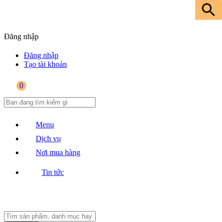
Đăng nhập
Đăng nhập
Tạo tài khoản
0
Menu
Dịch vụ
Nơi mua hàng
Tin tức