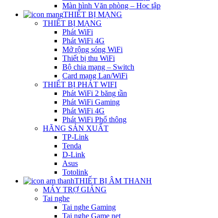
Màn hình Văn phòng – Học tập
THIẾT BỊ MẠNG
THIẾT BỊ MẠNG
Phát WiFi
Phát WiFi 4G
Mở rộng sóng WiFi
Thiết bị thu WiFi
Bộ chia mạng – Switch
Card mạng Lan/WiFi
THIẾT BỊ PHÁT WIFI
Phát WiFi 2 băng tần
Phát WiFi Gaming
Phát WiFi 4G
Phát WiFi Phổ thông
HÃNG SẢN XUẤT
TP-Link
Tenda
D-Link
Asus
Totolink
THIẾT BỊ ÂM THANH
MÁY TRỢ GIẢNG
Tai nghe
Tai nghe Gaming
Tai nghe Game net