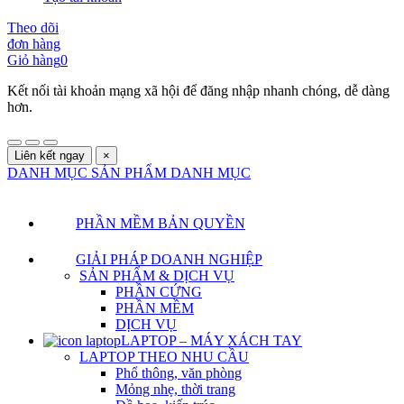
Theo dõi
đơn hàng
Giỏ hàng
0
Kết nối tài khoản mạng xã hội để đăng nhập nhanh chóng, dễ dàng
hơn.
Liên kết ngay
×
DANH MỤC SẢN PHẨM
DANH MỤC
PHẦN MỀM BẢN QUYỀN
GIẢI PHÁP DOANH NGHIỆP
SẢN PHẨM & DỊCH VỤ
PHẦN CỨNG
PHẦN MỀM
DỊCH VỤ
LAPTOP – MÁY XÁCH TAY
LAPTOP THEO NHU CẦU
Phổ thông, văn phòng
Mỏng nhẹ, thời trang