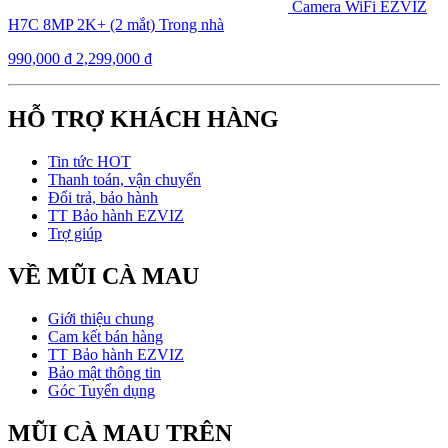
Camera WiFi EZVIZ
H7C 8MP 2K+ (2 mắt) Trong nhà
990,000
₫
2,299,000
₫
HỖ TRỢ KHÁCH HÀNG
Tin tức HOT
Thanh toán, vận chuyển
Đổi trả, bảo hành
TT Bảo hành EZVIZ
Trợ giúp
VỀ MŨI CÀ MAU
Giới thiệu chung
Cam kết bán hàng
TT Bảo hành EZVIZ
Bảo mật thông tin
Góc Tuyển dụng
MŨI CÀ MAU TRÊN