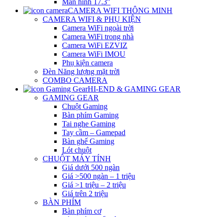
Màn hình 17.3″
CAMERA WIFI THÔNG MINH
CAMERA WIFI & PHỤ KIỆN
Camera WiFi ngoài trời
Camera WiFi trong nhà
Camera WiFi EZVIZ
Camera WiFi IMOU
Phụ kiện camera
Đèn Năng lượng mặt trời
COMBO CAMERA
HI-END & GAMING GEAR
GAMING GEAR
Chuột Gaming
Bàn phím Gaming
Tai nghe Gaming
Tay cầm – Gamepad
Bàn ghế Gaming
Lót chuột
CHUỘT MÁY TÍNH
Giá dưới 500 ngàn
Giá >500 ngàn – 1 triệu
Giá >1 triệu – 2 triệu
Giá trên 2 triệu
BÀN PHÍM
Bàn phím cơ