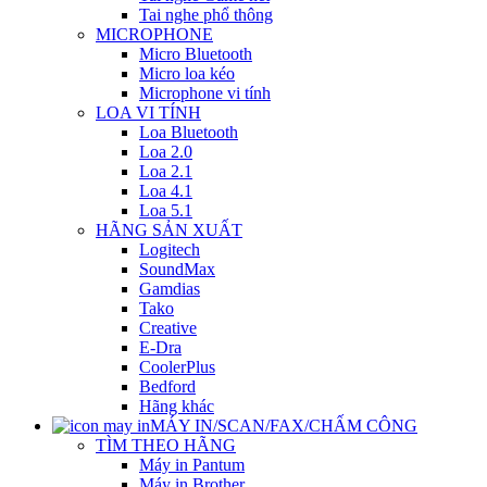
Tai nghe phổ thông
MICROPHONE
Micro Bluetooth
Micro loa kéo
Microphone vi tính
LOA VI TÍNH
Loa Bluetooth
Loa 2.0
Loa 2.1
Loa 4.1
Loa 5.1
HÃNG SẢN XUẤT
Logitech
SoundMax
Gamdias
Tako
Creative
E-Dra
CoolerPlus
Bedford
Hãng khác
MÁY IN/SCAN/FAX/CHẤM CÔNG
TÌM THEO HÃNG
Máy in Pantum
Máy in Brother