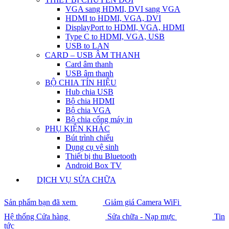
VGA sang HDMI, DVI sang VGA
HDMI to HDMI, VGA, DVI
DisplayPort to HDMI, VGA, HDMI
Type C to HDMI, VGA, USB
USB to LAN
CARD – USB ÂM THANH
Card âm thanh
USB âm thanh
BỘ CHIA TÍN HIỆU
Hub chia USB
Bộ chia HDMI
Bộ chia VGA
Bộ chia cổng máy in
PHỤ KIỆN KHÁC
Bút trình chiếu
Dụng cụ vệ sinh
Thiết bị thu Bluetooth
Android Box TV
DỊCH VỤ SỬA CHỮA
Sản phẩm bạn đã xem
Giảm giá Camera WiFi
Hệ thống Cửa hàng
Sửa chữa - Nạp mực
Tin
tức