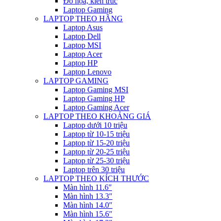
Đồ họa, kiến trúc
Laptop Gaming
LAPTOP THEO HÃNG
Laptop Asus
Laptop Dell
Laptop MSI
Laptop Acer
Laptop HP
Laptop Lenovo
LAPTOP GAMING
Laptop Gaming MSI
Laptop Gaming HP
Laptop Gaming Acer
LAPTOP THEO KHOẢNG GIÁ
Laptop dưới 10 triệu
Laptop từ 10-15 triệu
Laptop từ 15-20 triệu
Laptop từ 20-25 triệu
Laptop từ 25-30 triệu
Laptop trên 30 triệu
LAPTOP THEO KÍCH THƯỚC
Màn hình 11.6″
Màn hình 13.3″
Màn hình 14.0″
Màn hình 15.6″