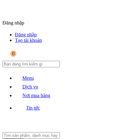
Đăng nhập
Đăng nhập
Tạo tài khoản
0
Menu
Dịch vụ
Nơi mua hàng
Tin tức