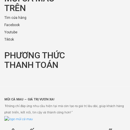
TRÊN
Tìm cửa hàng
Facebook
Youtube
Tiktok
PHƯƠNG THỨC
THANH TOÁN
MŨI CÀ MAU – GIÁ TRỊ VƯƠN XA!
“
Không chỉ đáp ứng nhu cầu hiện tại mà còn tạo ra giá trị lâu dài, giúp khách hàng
phát triển, kết nối, tin cậy và thành công hơn!
”