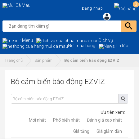
0
Đăng nhập
Menu
Dịch vụ
Nơi mua hàng
Tin tức
Trang chủ
Sản phẩm
Bộ cảm biến báo động EZVIZ
Bộ cảm biến báo động EZVIZ
Ưu tiên xem:
Mới nhất
Phổ biến nhất
Đánh giá cao nhất
Giá tăng
Giá giảm dần