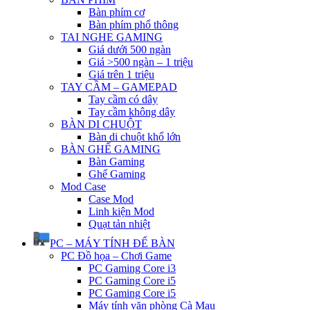
Bàn phím cơ
Bàn phím phổ thông
TAI NGHE GAMING
Giá dưới 500 ngàn
Giá >500 ngàn – 1 triệu
Giá trên 1 triệu
TAY CẦM – GAMEPAD
Tay cầm có dây
Tay cầm không dây
BÀN DI CHUỘT
Bàn di chuột khổ lớn
BÀN GHẾ GAMING
Bàn Gaming
Ghế Gaming
Mod Case
Case Mod
Linh kiện Mod
Quạt tản nhiệt
PC – MÁY TÍNH ĐỂ BÀN
PC Đồ họa – Chơi Game
PC Gaming Core i3
PC Gaming Core i5
PC Gaming Core i5
Máy tính văn phòng Cà Mau