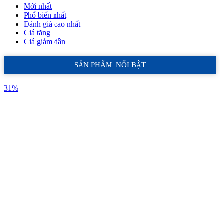
Mới nhất
Phổ biến nhất
Đánh giá cao nhất
Giá tăng
Giá giảm dần
SẢN PHẨM NỔI BẬT
31%