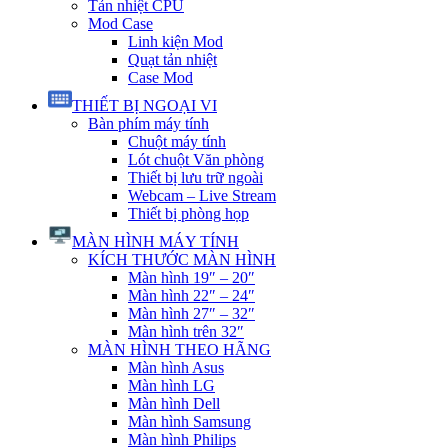
Tản nhiệt CPU
Mod Case
Linh kiện Mod
Quạt tản nhiệt
Case Mod
THIẾT BỊ NGOẠI VI
Bàn phím máy tính
Chuột máy tính
Lót chuột Văn phòng
Thiết bị lưu trữ ngoài
Webcam – Live Stream
Thiết bị phòng họp
MÀN HÌNH MÁY TÍNH
KÍCH THƯỚC MÀN HÌNH
Màn hình 19″ – 20″
Màn hình 22″ – 24″
Màn hình 27″ – 32″
Màn hình trên 32″
MÀN HÌNH THEO HÃNG
Màn hình Asus
Màn hình LG
Màn hình Dell
Màn hình Samsung
Màn hình Philips