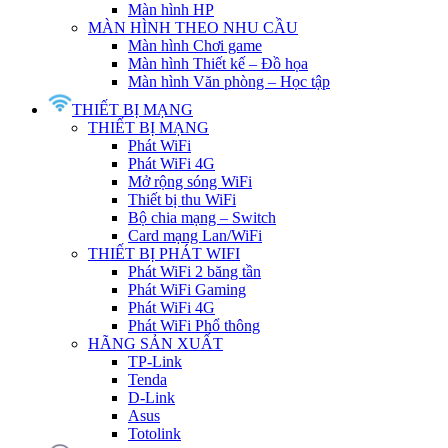
Màn hình HP
MÀN HÌNH THEO NHU CẦU
Màn hình Chơi game
Màn hình Thiết kế – Đồ họa
Màn hình Văn phòng – Học tập
THIẾT BỊ MẠNG
THIẾT BỊ MẠNG
Phát WiFi
Phát WiFi 4G
Mở rộng sóng WiFi
Thiết bị thu WiFi
Bộ chia mạng – Switch
Card mạng Lan/WiFi
THIẾT BỊ PHÁT WIFI
Phát WiFi 2 băng tần
Phát WiFi Gaming
Phát WiFi 4G
Phát WiFi Phổ thông
HÃNG SẢN XUẤT
TP-Link
Tenda
D-Link
Asus
Totolink