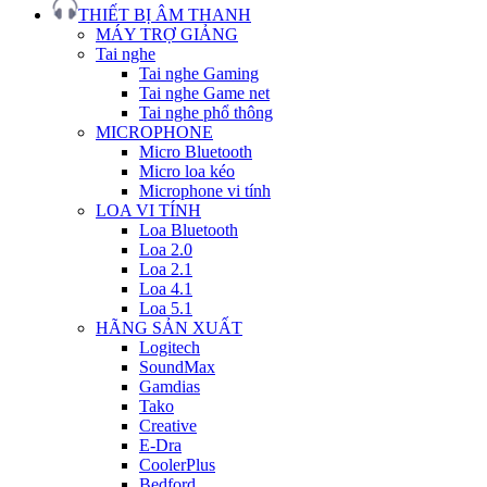
THIẾT BỊ ÂM THANH
MÁY TRỢ GIẢNG
Tai nghe
Tai nghe Gaming
Tai nghe Game net
Tai nghe phổ thông
MICROPHONE
Micro Bluetooth
Micro loa kéo
Microphone vi tính
LOA VI TÍNH
Loa Bluetooth
Loa 2.0
Loa 2.1
Loa 4.1
Loa 5.1
HÃNG SẢN XUẤT
Logitech
SoundMax
Gamdias
Tako
Creative
E-Dra
CoolerPlus
Bedford