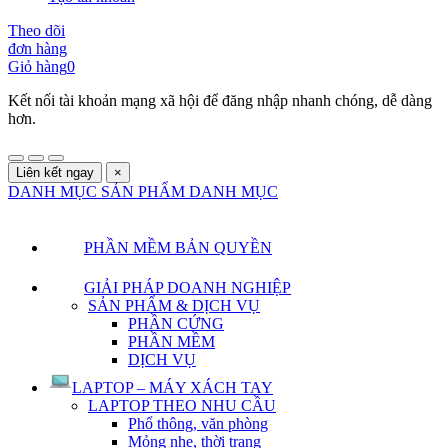
Theo dõi
đơn hàng
Giỏ hàng
0
Kết nối tài khoản mạng xã hội để đăng nhập nhanh chóng, dễ dàng
hơn.
Liên kết ngay
×
DANH MỤC SẢN PHẨM
DANH MỤC
PHẦN MỀM BẢN QUYỀN
GIẢI PHÁP DOANH NGHIỆP
SẢN PHẨM & DỊCH VỤ
PHẦN CỨNG
PHẦN MỀM
DỊCH VỤ
LAPTOP – MÁY XÁCH TAY
LAPTOP THEO NHU CẦU
Phổ thông, văn phòng
Mỏng nhẹ, thời trang