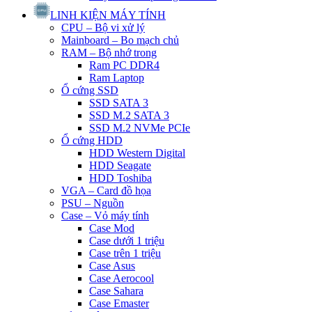
LINH KIỆN MÁY TÍNH
CPU – Bộ vi xử lý
Mainboard – Bo mạch chủ
RAM – Bộ nhớ trong
Ram PC DDR4
Ram Laptop
Ổ cứng SSD
SSD SATA 3
SSD M.2 SATA 3
SSD M.2 NVMe PCIe
Ổ cứng HDD
HDD Western Digital
HDD Seagate
HDD Toshiba
VGA – Card đồ họa
PSU – Nguồn
Case – Vỏ máy tính
Case Mod
Case dưới 1 triệu
Case trên 1 triệu
Case Asus
Case Aerocool
Case Sahara
Case Emaster