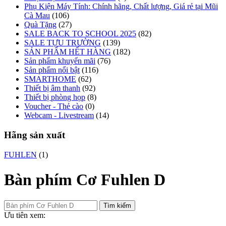
Phụ Kiện Máy Tính: Chính hãng, Chất lượng, Giá rẻ tại Mũi
Cà Mau
(106)
Quà Tặng
(27)
SALE BACK TO SCHOOL 2025
(82)
SALE TỰU TRƯỜNG
(139)
SẢN PHẨM HẾT HÀNG
(182)
Sản phẩm khuyến mãi
(76)
Sản phẩm nổi bật
(116)
SMARTHOME
(62)
Thiết bị âm thanh
(92)
Thiết bị phòng họp
(8)
Voucher - Thẻ cào
(0)
Webcam - Livestream
(14)
Hãng sản xuất
FUHLEN
(1)
Bàn phím Cơ Fuhlen D
Tìm kiếm
Ưu tiên xem: