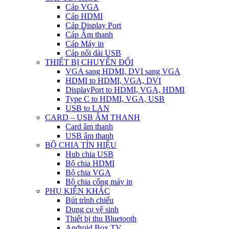
Cáp VGA
Cáp HDMI
Cáp Display Port
Cáp Âm thanh
Cáp Máy in
Cáp nối dài USB
THIẾT BỊ CHUYỂN ĐỔI
VGA sang HDMI, DVI sang VGA
HDMI to HDMI, VGA, DVI
DisplayPort to HDMI, VGA, HDMI
Type C to HDMI, VGA, USB
USB to LAN
CARD – USB ÂM THANH
Card âm thanh
USB âm thanh
BỘ CHIA TÍN HIỆU
Hub chia USB
Bộ chia HDMI
Bộ chia VGA
Bộ chia cổng máy in
PHỤ KIỆN KHÁC
Bút trình chiếu
Dụng cụ vệ sinh
Thiết bị thu Bluetooth
Android Box TV