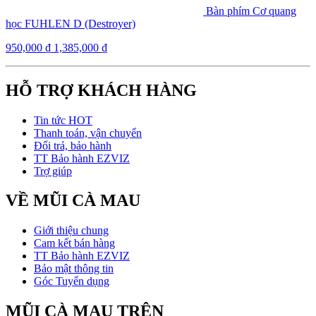
Bàn phím Cơ quang
học FUHLEN D (Destroyer)
950,000
₫
1,385,000
₫
HỖ TRỢ KHÁCH HÀNG
Tin tức HOT
Thanh toán, vận chuyển
Đổi trả, bảo hành
TT Bảo hành EZVIZ
Trợ giúp
VỀ MŨI CÀ MAU
Giới thiệu chung
Cam kết bán hàng
TT Bảo hành EZVIZ
Bảo mật thông tin
Góc Tuyển dụng
MŨI CÀ MAU TRÊN