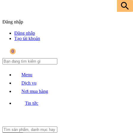
Đăng nhập
Đăng nhập
Tạo tài khoản
0
Menu
Dịch vụ
Nơi mua hàng
Tin tức