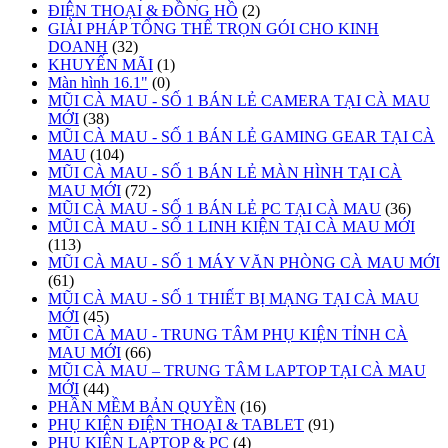
ĐIỆN THOẠI & ĐỒNG HỒ
(2)
GIẢI PHÁP TỔNG THỂ TRỌN GÓI CHO KINH
DOANH
(32)
KHUYẾN MÃI
(1)
Màn hình 16.1"
(0)
MŨI CÀ MAU - SỐ 1 BÁN LẺ CAMERA TẠI CÀ MAU
MỚI
(38)
MŨI CÀ MAU - SỐ 1 BÁN LẺ GAMING GEAR TẠI CÀ
MAU
(104)
MŨI CÀ MAU - SỐ 1 BÁN LẺ MÀN HÌNH TẠI CÀ
MAU MỚI
(72)
MŨI CÀ MAU - SỐ 1 BÁN LẺ PC TẠI CÀ MAU
(36)
MŨI CÀ MAU - SỐ 1 LINH KIỆN TẠI CÀ MAU MỚI
(113)
MŨI CÀ MAU - SỐ 1 MÁY VĂN PHÒNG CÀ MAU MỚI
(61)
MŨI CÀ MAU - SỐ 1 THIẾT BỊ MẠNG TẠI CÀ MAU
MỚI
(45)
MŨI CÀ MAU - TRUNG TÂM PHỤ KIỆN TỈNH CÀ
MAU MỚI
(66)
MŨI CÀ MAU – TRUNG TÂM LAPTOP TẠI CÀ MAU
MỚI
(44)
PHẦN MỀM BẢN QUYỀN
(16)
PHỤ KIỆN ĐIỆN THOẠI & TABLET
(91)
PHỤ KIỆN LAPTOP & PC
(4)