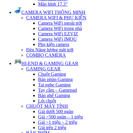
Màn hình 17.3″
CAMERA WIFI THÔNG MINH
CAMERA WIFI & PHỤ KIỆN
Camera WiFi ngoài trời
Camera WiFi trong nhà
Camera WiFi EZVIZ
Camera WiFi IMOU
Phụ kiện camera
Đèn Năng lượng mặt trời
COMBO CAMERA
HI-END & GAMING GEAR
GAMING GEAR
Chuột Gaming
Bàn phím Gaming
Tai nghe Gaming
Tay cầm – Gamepad
Bàn ghế Gaming
Lót chuột
CHUỘT MÁY TÍNH
Giá dưới 500 ngàn
Giá >500 ngàn – 1 triệu
Giá >1 triệu – 2 triệu
Giá trên 2 triệu
BÀN PHÍM