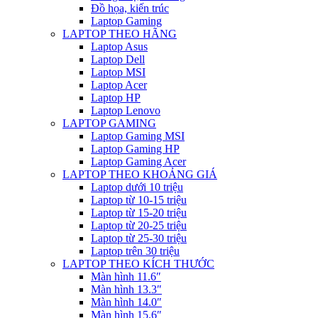
Đồ họa, kiến trúc
Laptop Gaming
LAPTOP THEO HÃNG
Laptop Asus
Laptop Dell
Laptop MSI
Laptop Acer
Laptop HP
Laptop Lenovo
LAPTOP GAMING
Laptop Gaming MSI
Laptop Gaming HP
Laptop Gaming Acer
LAPTOP THEO KHOẢNG GIÁ
Laptop dưới 10 triệu
Laptop từ 10-15 triệu
Laptop từ 15-20 triệu
Laptop từ 20-25 triệu
Laptop từ 25-30 triệu
Laptop trên 30 triệu
LAPTOP THEO KÍCH THƯỚC
Màn hình 11.6″
Màn hình 13.3″
Màn hình 14.0″
Màn hình 15.6″