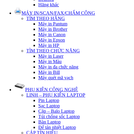
Hãng khác
MÁY IN/SCAN/FAX/CHẤM CÔNG
TÌM THEO HÃNG
Máy in Pantum
Máy in Brother
Máy in Canon
Máy in Epson
Máy in HP
TÌM THEO CHỨC NĂNG
Máy in Laser
Máy in Màu
Máy in đa chức năng
Máy in Bill
Máy quét mã vạch
PHỤ KIỆN CÔNG NGHỆ
LINH – PHỤ KIỆN LAPTOP
Pin Laptop
Sạc Laptop
Cặp – Balo Laptop
Túi chống sốc Laptop
Bàn Laptop
Đế tản nhiệt Laptop
CÁP TÍN HIỆU