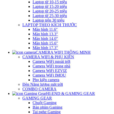
Laptop từ 10-15 triệu
Laptop từ 15-20 triệu
Laptop từ 20-25 triệu
Laptop từ 25-30 triệu
Laptop trên 30 triệu
LAPTOP THEO KÍCH THƯỚC
Màn hình 11.6″
Màn hình 13.3″
Màn hình 14.0″
Màn hình 15.6″
Màn hình 17.3″
CAMERA WIFI THÔNG MINH
CAMERA WIFI & PHỤ KIỆN
Camera WiFi ngoài trời
Camera WiFi trong nhà
Camera WiFi EZVIZ
Camera WiFi IMOU
Phụ kiện camera
Đèn Năng lượng mặt trời
COMBO CAMERA
HI-END & GAMING GEAR
GAMING GEAR
Chuột Gaming
Bàn phím Gaming
Tai nghe Gaming