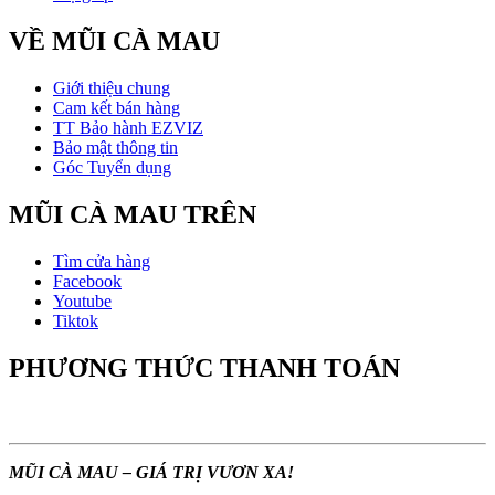
VỀ MŨI CÀ MAU
Giới thiệu chung
Cam kết bán hàng
TT Bảo hành EZVIZ
Bảo mật thông tin
Góc Tuyển dụng
MŨI CÀ MAU TRÊN
Tìm cửa hàng
Facebook
Youtube
Tiktok
PHƯƠNG THỨC THANH TOÁN
MŨI CÀ MAU – GIÁ TRỊ VƯƠN XA!