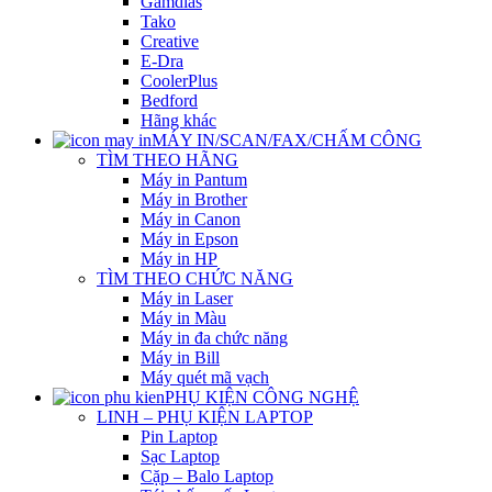
Gamdias
Tako
Creative
E-Dra
CoolerPlus
Bedford
Hãng khác
MÁY IN/SCAN/FAX/CHẤM CÔNG
TÌM THEO HÃNG
Máy in Pantum
Máy in Brother
Máy in Canon
Máy in Epson
Máy in HP
TÌM THEO CHỨC NĂNG
Máy in Laser
Máy in Màu
Máy in đa chức năng
Máy in Bill
Máy quét mã vạch
PHỤ KIỆN CÔNG NGHỆ
LINH – PHỤ KIỆN LAPTOP
Pin Laptop
Sạc Laptop
Cặp – Balo Laptop