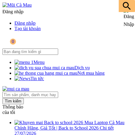
Đăng nhập
Đăng nhập
Tạo tài khoản
0
Menu
Dịch vụ
Nơi mua hàng
Tin tức
Tìm kiếm
Thông báo
của tôi
Mua Laptop Cà Mau
Chính Hãng, Giá Tốt | Back to School 2026
Chi tiết
27/07/2026