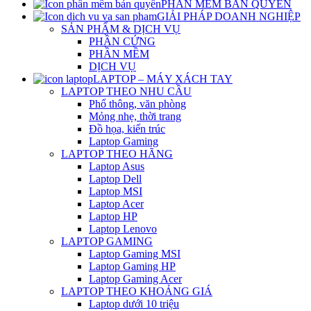
PHẦN MỀM BẢN QUYỀN
GIẢI PHÁP DOANH NGHIỆP
SẢN PHẨM & DỊCH VỤ
PHẦN CỨNG
PHẦN MỀM
DỊCH VỤ
LAPTOP – MÁY XÁCH TAY
LAPTOP THEO NHU CẦU
Phổ thông, văn phòng
Mỏng nhẹ, thời trang
Đồ họa, kiến trúc
Laptop Gaming
LAPTOP THEO HÃNG
Laptop Asus
Laptop Dell
Laptop MSI
Laptop Acer
Laptop HP
Laptop Lenovo
LAPTOP GAMING
Laptop Gaming MSI
Laptop Gaming HP
Laptop Gaming Acer
LAPTOP THEO KHOẢNG GIÁ
Laptop dưới 10 triệu