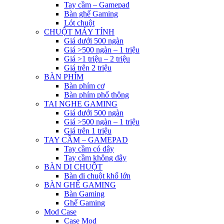
Tay cầm – Gamepad
Bàn ghế Gaming
Lót chuột
CHUỘT MÁY TÍNH
Giá dưới 500 ngàn
Giá >500 ngàn – 1 triệu
Giá >1 triệu – 2 triệu
Giá trên 2 triệu
BÀN PHÍM
Bàn phím cơ
Bàn phím phổ thông
TAI NGHE GAMING
Giá dưới 500 ngàn
Giá >500 ngàn – 1 triệu
Giá trên 1 triệu
TAY CẦM – GAMEPAD
Tay cầm có dây
Tay cầm không dây
BÀN DI CHUỘT
Bàn di chuột khổ lớn
BÀN GHẾ GAMING
Bàn Gaming
Ghế Gaming
Mod Case
Case Mod