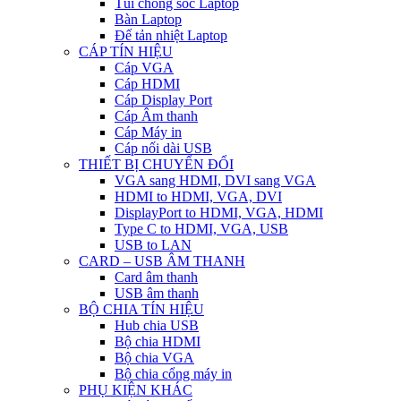
Túi chống sốc Laptop
Bàn Laptop
Đế tản nhiệt Laptop
CÁP TÍN HIỆU
Cáp VGA
Cáp HDMI
Cáp Display Port
Cáp Âm thanh
Cáp Máy in
Cáp nối dài USB
THIẾT BỊ CHUYỂN ĐỔI
VGA sang HDMI, DVI sang VGA
HDMI to HDMI, VGA, DVI
DisplayPort to HDMI, VGA, HDMI
Type C to HDMI, VGA, USB
USB to LAN
CARD – USB ÂM THANH
Card âm thanh
USB âm thanh
BỘ CHIA TÍN HIỆU
Hub chia USB
Bộ chia HDMI
Bộ chia VGA
Bộ chia cổng máy in
PHỤ KIỆN KHÁC