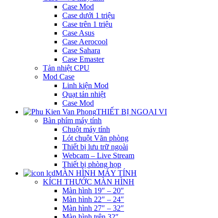
Case Mod
Case dưới 1 triệu
Case trên 1 triệu
Case Asus
Case Aerocool
Case Sahara
Case Emaster
Tản nhiệt CPU
Mod Case
Linh kiện Mod
Quạt tản nhiệt
Case Mod
THIẾT BỊ NGOẠI VI
Bàn phím máy tính
Chuột máy tính
Lót chuột Văn phòng
Thiết bị lưu trữ ngoài
Webcam – Live Stream
Thiết bị phòng họp
MÀN HÌNH MÁY TÍNH
KÍCH THƯỚC MÀN HÌNH
Màn hình 19″ – 20″
Màn hình 22″ – 24″
Màn hình 27″ – 32″
Màn hình trên 32″