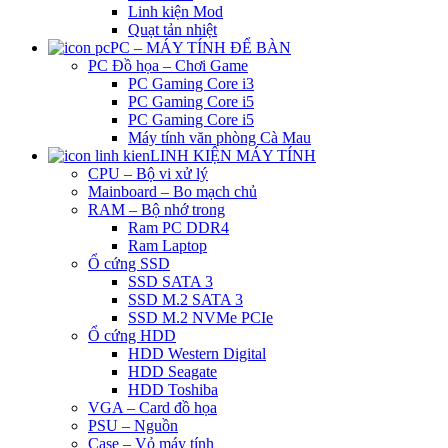
Linh kiện Mod
Quạt tản nhiệt
PC – MÁY TÍNH ĐỂ BÀN
PC Đồ họa – Chơi Game
PC Gaming Core i3
PC Gaming Core i5
PC Gaming Core i5
Máy tính văn phòng Cà Mau
LINH KIỆN MÁY TÍNH
CPU – Bộ vi xử lý
Mainboard – Bo mạch chủ
RAM – Bộ nhớ trong
Ram PC DDR4
Ram Laptop
Ổ cứng SSD
SSD SATA 3
SSD M.2 SATA 3
SSD M.2 NVMe PCIe
Ổ cứng HDD
HDD Western Digital
HDD Seagate
HDD Toshiba
VGA – Card đồ họa
PSU – Nguồn
Case – Vỏ máy tính