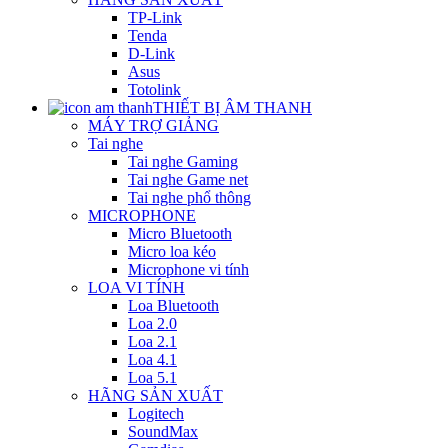
TP-Link
Tenda
D-Link
Asus
Totolink
THIẾT BỊ ÂM THANH
MÁY TRỢ GIẢNG
Tai nghe
Tai nghe Gaming
Tai nghe Game net
Tai nghe phổ thông
MICROPHONE
Micro Bluetooth
Micro loa kéo
Microphone vi tính
LOA VI TÍNH
Loa Bluetooth
Loa 2.0
Loa 2.1
Loa 4.1
Loa 5.1
HÃNG SẢN XUẤT
Logitech
SoundMax