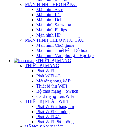
MÀN HÌNH THEO HÃNG
Màn hình Asus
Màn hình LG
Màn hình Dell
Màn hình Samsung
Màn hình Philips
Màn hình HP
MÀN HÌNH THEO NHU CẦU
Màn hình Chơi game
Màn hình Thiết kế – Đồ họa
Màn hình Văn phòng – Học tập
THIẾT BỊ MẠNG
THIẾT BỊ MẠNG
Phát WiFi
Phát WiFi 4G
Mở rộng sóng WiFi
Thiết bị thu WiFi
Bộ chia mạng – Switch
Card mạng Lan/WiFi
THIẾT BỊ PHÁT WIFI
Phát WiFi 2 băng tần
Phát WiFi Gaming
Phát WiFi 4G
Phát WiFi Phổ thông
HÃNG SẢN XUẤT