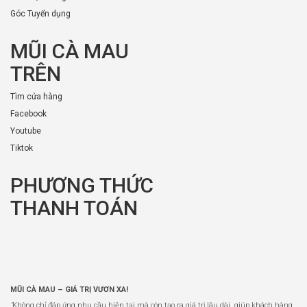
Góc Tuyển dụng
MŨI CÀ MAU
TRÊN
Tìm cửa hàng
Facebook
Youtube
Tiktok
PHƯƠNG THỨC
THANH TOÁN
MŨI CÀ MAU – GIÁ TRỊ VƯƠN XA!
“
Không chỉ đáp ứng nhu cầu hiện tại mà còn tạo ra giá trị lâu dài, giúp khách hàng