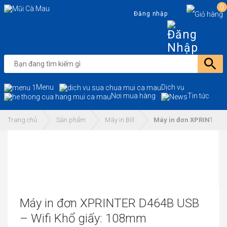
0
Đăng nhập
Menu
Dịch vụ
Nơi mua hàng
Tin tức
Trang chủ
Sản phẩm
Máy in Bill
Máy in đơn XPRINTER D
Máy in đơn XPRINTER D464B USB
– Wifi Khổ giấy: 108mm