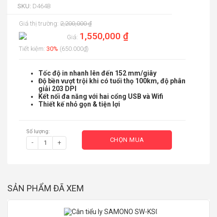
SKU:
D464B
Giá thị trường:
2,200,000 ₫
1,550,000 ₫
Giá:
Tiết kiệm:
30%
(650.000₫)
Tốc độ in nhanh lên đến 152 mm/giây
Độ bền vượt trội khi có tuổi thọ 100km, độ phân
giải 203 DPI
Kết nối đa năng với hai cổng USB và Wifi
Thiết kế nhỏ gọn & tiện lợi
Số lượng:
CHỌN MUA
-
+
SẢN PHẨM ĐÃ XEM