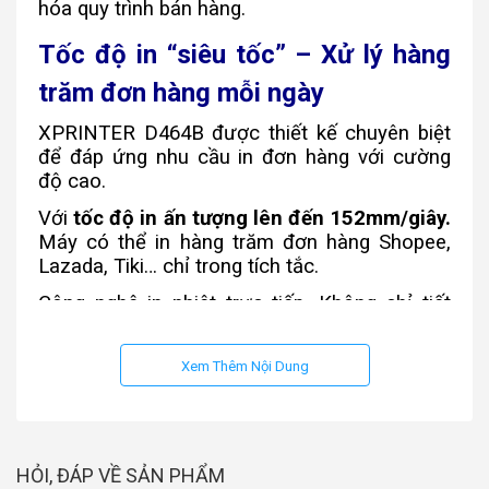
hóa quy trình bán hàng.
Tốc độ in “siêu tốc” – Xử lý hàng
trăm đơn hàng mỗi ngày
XPRINTER D464B được thiết kế chuyên biệt
để đáp ứng nhu cầu in đơn hàng với cường
độ cao.
Với
tốc độ in ấn tượng lên đến 152mm/giây.
Máy có thể in hàng trăm đơn hàng Shopee,
Lazada, Tiki… chỉ trong tích tắc.
Công nghệ in nhiệt trực tiếp. Không chỉ tiết
kiệm chi phí mà còn giúp bản in nhanh khô,
không lem.
Xem Thêm Nội Dung
Đặc biệt, với
độ phân giải 203 DPI
, mọi thông
tin trên phiếu gửi hàng đều được in ra sắc nét,
rõ ràng.
HỎI, ĐÁP VỀ SẢN PHẨM
Kết nối “chuẩn” không dây – Vận