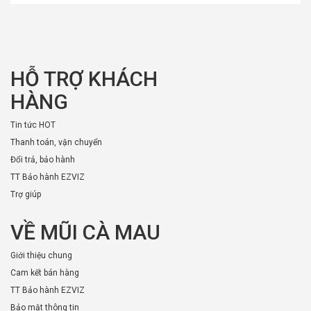
Máy in đơn XPRINTER D464B
với tốc độ in
siêu tốc, khả năng kết nối không dây linh hoạt,
độ bền vượt trội và tính tương thích cao. Sản
phẩm không chỉ giúp tối ưu hóa quy trình
HỖ TRỢ KHÁCH
đóng gói, giao hàng mà còn góp phần nâng
cao hiệu quả kinh doanh.
HÀNG
Tin tức HOT
Thanh toán, vận chuyển
Đổi trả, bảo hành
TT Bảo hành EZVIZ
Trợ giúp
VỀ MŨI CÀ MAU
Giới thiệu chung
Cam kết bán hàng
TT Bảo hành EZVIZ
Bảo mật thông tin