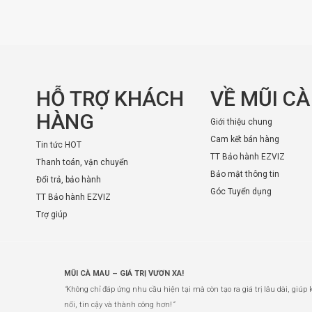
HỖ TRỢ KHÁCH
VỀ MŨI C
HÀNG
Giới thiệu chung
Cam kết bán hàng
Tin tức HOT
TT Bảo hành EZVIZ
Thanh toán, vận chuyển
Bảo mật thông tin
Đổi trả, bảo hành
Góc Tuyển dụng
TT Bảo hành EZVIZ
Trợ giúp
MŨI CÀ MAU – GIÁ TRỊ VƯƠN XA!
“
Không chỉ đáp ứng nhu cầu hiện tại mà còn tạo ra giá trị lâu dài, giúp
nối, tin cậy và thành công hơn!
”