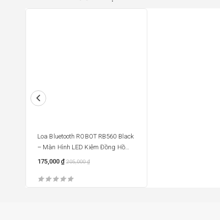
15%
Loa Bluetooth ROBOT RB560 Black
– Màn Hình LED Kiêm Đồng Hồ
Báo Thức
175,000
₫
205,000
₫