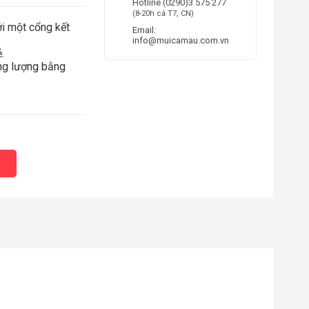
Hotline
(0290)3 575 277
(8-20h cả T7, CN)
ới một cổng kết
Email:
info@muicamau.com.vn
.
ng lượng bằng
12