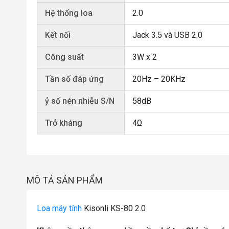
Hệ thống loa
2.0
Kết nối
Jack 3.5 và USB 2.0
Công suất
3W x 2
Tần số đáp ứng
20Hz – 20KHz
ỷ số nén nhiễu S/N
58dB
Trở kháng
4Ω
MÔ TẢ SẢN PHẨM
Loa máy tính
Kisonli KS-80 2.0