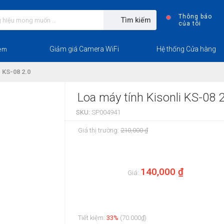
Thông báo
Tìm kiếm
của tôi
Giảm giá Camera WiFi
Hệ thống Cửa hàng
em
 KS-08 2.0
Loa máy tính Kisonli KS-08 2
SKU:
SP004941
Giá thị trường:
210,000 ₫
140,000 ₫
Giá:
Tiết kiệm:
33%
(70.000₫)