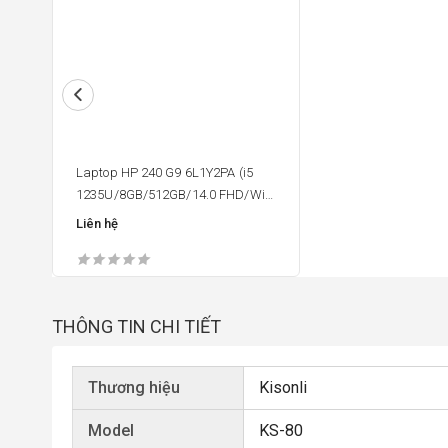
Laptop HP 240 G9 6L1Y2PA (i5
1235U/8GB/512GB/14.0 FHD/Win
11)
Liên hệ
THÔNG TIN CHI TIẾT
Thương hiệu
Kisonli
Model
KS-80