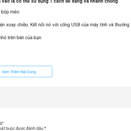
 vào là có thể sử dụng 1 cách dể dàng và nhanh chống
ị bóp méo.
ện xoay chiều. Kết nối nó với cổng USB của máy tính và thưởng
 nhỏ trên bàn của bạn.
Xem Thêm Nội Dung
.0”
bắt buộc được đánh dấu
*