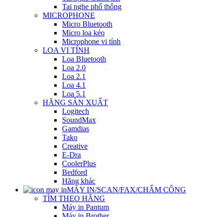
Tai nghe phổ thông
MICROPHONE
Micro Bluetooth
Micro loa kéo
Microphone vi tính
LOA VI TÍNH
Loa Bluetooth
Loa 2.0
Loa 2.1
Loa 4.1
Loa 5.1
HÃNG SẢN XUẤT
Logitech
SoundMax
Gamdias
Tako
Creative
E-Dra
CoolerPlus
Bedford
Hãng khác
MÁY IN/SCAN/FAX/CHẤM CÔNG
TÌM THEO HÃNG
Máy in Pantum
Máy in Brother