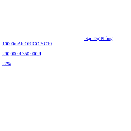
Sạc Dự Phòng
10000mAh ORICO YC10
290,000
₫
350,000
₫
27%