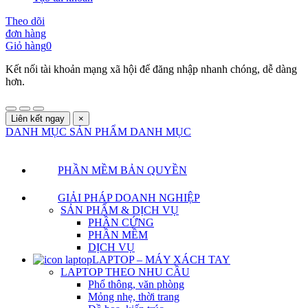
Theo dõi
đơn hàng
Giỏ hàng
0
Kết nối tài khoản mạng xã hội để đăng nhập nhanh chóng, dễ dàng
hơn.
Liên kết ngay
×
DANH MỤC SẢN PHẨM
DANH MỤC
PHẦN MỀM BẢN QUYỀN
GIẢI PHÁP DOANH NGHIỆP
SẢN PHẨM & DỊCH VỤ
PHẦN CỨNG
PHẦN MỀM
DỊCH VỤ
LAPTOP – MÁY XÁCH TAY
LAPTOP THEO NHU CẦU
Phổ thông, văn phòng
Mỏng nhẹ, thời trang