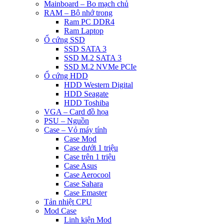
Mainboard – Bo mạch chủ
RAM – Bộ nhớ trong
Ram PC DDR4
Ram Laptop
Ổ cứng SSD
SSD SATA 3
SSD M.2 SATA 3
SSD M.2 NVMe PCIe
Ổ cứng HDD
HDD Western Digital
HDD Seagate
HDD Toshiba
VGA – Card đồ họa
PSU – Nguồn
Case – Vỏ máy tính
Case Mod
Case dưới 1 triệu
Case trên 1 triệu
Case Asus
Case Aerocool
Case Sahara
Case Emaster
Tản nhiệt CPU
Mod Case
Linh kiện Mod