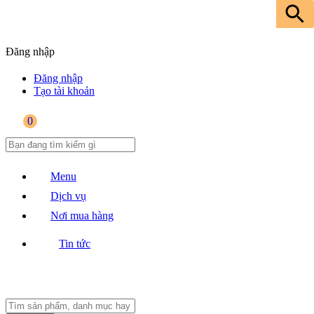
Đăng nhập
Đăng nhập
Tạo tài khoản
0
Menu
Dịch vụ
Nơi mua hàng
Tin tức