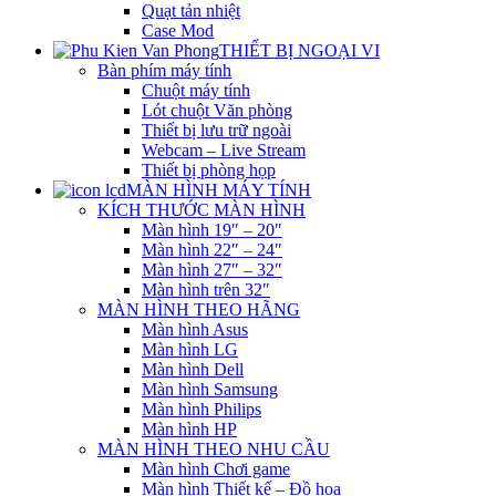
Quạt tản nhiệt
Case Mod
THIẾT BỊ NGOẠI VI
Bàn phím máy tính
Chuột máy tính
Lót chuột Văn phòng
Thiết bị lưu trữ ngoài
Webcam – Live Stream
Thiết bị phòng họp
MÀN HÌNH MÁY TÍNH
KÍCH THƯỚC MÀN HÌNH
Màn hình 19″ – 20″
Màn hình 22″ – 24″
Màn hình 27″ – 32″
Màn hình trên 32″
MÀN HÌNH THEO HÃNG
Màn hình Asus
Màn hình LG
Màn hình Dell
Màn hình Samsung
Màn hình Philips
Màn hình HP
MÀN HÌNH THEO NHU CẦU
Màn hình Chơi game
Màn hình Thiết kế – Đồ họa