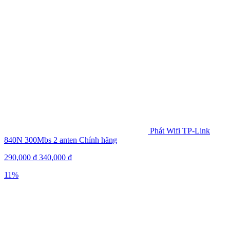
Phát Wifi TP-Link
840N 300Mbs 2 anten Chính hãng
290,000
₫
340,000
₫
11%