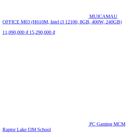
MUICAMAU
OFFICE M03 (H610M, Intel i3 12100, 8GB, 400W, 240GB)
11,090,000
₫
15,290,000
₫
PC Gaming MCM
Raptor Lake I3M School