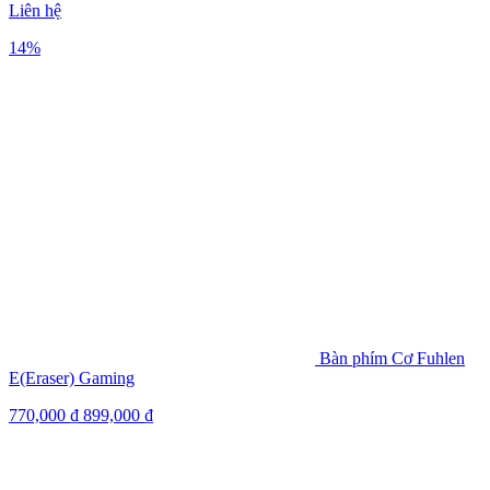
Liên hệ
14%
Bàn phím Cơ Fuhlen
E(Eraser) Gaming
770,000
₫
899,000
₫