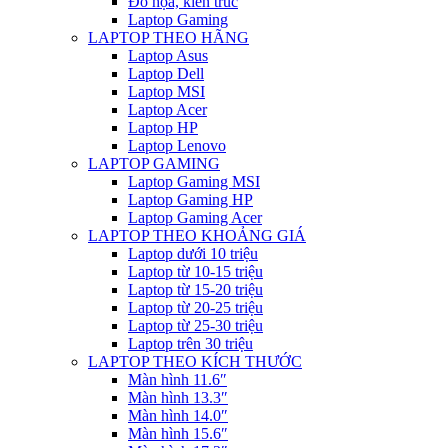
Đồ họa, kiến trúc
Laptop Gaming
LAPTOP THEO HÃNG
Laptop Asus
Laptop Dell
Laptop MSI
Laptop Acer
Laptop HP
Laptop Lenovo
LAPTOP GAMING
Laptop Gaming MSI
Laptop Gaming HP
Laptop Gaming Acer
LAPTOP THEO KHOẢNG GIÁ
Laptop dưới 10 triệu
Laptop từ 10-15 triệu
Laptop từ 15-20 triệu
Laptop từ 20-25 triệu
Laptop từ 25-30 triệu
Laptop trên 30 triệu
LAPTOP THEO KÍCH THƯỚC
Màn hình 11.6″
Màn hình 13.3″
Màn hình 14.0″
Màn hình 15.6″