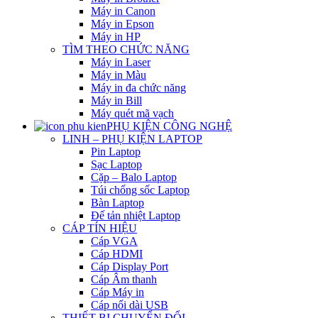
Máy in Canon
Máy in Epson
Máy in HP
TÌM THEO CHỨC NĂNG
Máy in Laser
Máy in Màu
Máy in đa chức năng
Máy in Bill
Máy quét mã vạch
PHỤ KIỆN CÔNG NGHỆ
LINH – PHỤ KIỆN LAPTOP
Pin Laptop
Sạc Laptop
Cặp – Balo Laptop
Túi chống sốc Laptop
Bàn Laptop
Đế tản nhiệt Laptop
CÁP TÍN HIỆU
Cáp VGA
Cáp HDMI
Cáp Display Port
Cáp Âm thanh
Cáp Máy in
Cáp nối dài USB
THIẾT BỊ CHUYỂN ĐỔI