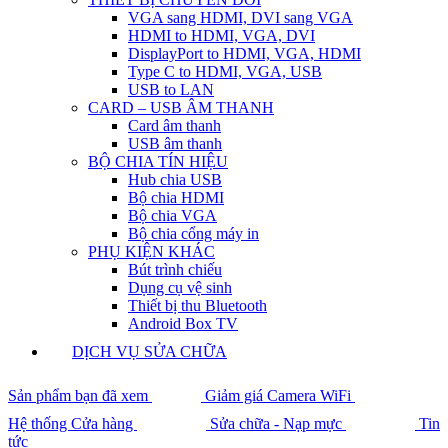
VGA sang HDMI, DVI sang VGA
HDMI to HDMI, VGA, DVI
DisplayPort to HDMI, VGA, HDMI
Type C to HDMI, VGA, USB
USB to LAN
CARD – USB ÂM THANH
Card âm thanh
USB âm thanh
BỘ CHIA TÍN HIỆU
Hub chia USB
Bộ chia HDMI
Bộ chia VGA
Bộ chia cổng máy in
PHỤ KIỆN KHÁC
Bút trình chiếu
Dụng cụ vệ sinh
Thiết bị thu Bluetooth
Android Box TV
DỊCH VỤ SỬA CHỮA
Sản phẩm bạn đã xem
Giảm giá Camera WiFi
Hệ thống Cửa hàng
Sửa chữa - Nạp mực
Tin
tức