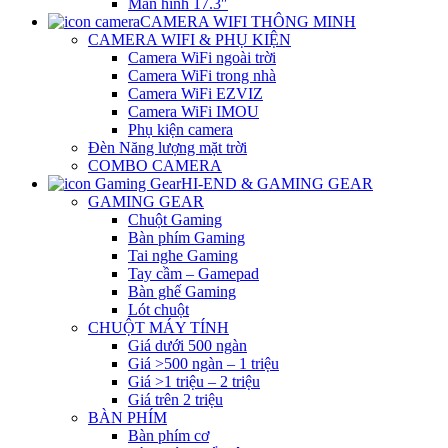
Màn hình 17.3″
CAMERA WIFI THÔNG MINH
CAMERA WIFI & PHỤ KIỆN
Camera WiFi ngoài trời
Camera WiFi trong nhà
Camera WiFi EZVIZ
Camera WiFi IMOU
Phụ kiện camera
Đèn Năng lượng mặt trời
COMBO CAMERA
HI-END & GAMING GEAR
GAMING GEAR
Chuột Gaming
Bàn phím Gaming
Tai nghe Gaming
Tay cầm – Gamepad
Bàn ghế Gaming
Lót chuột
CHUỘT MÁY TÍNH
Giá dưới 500 ngàn
Giá >500 ngàn – 1 triệu
Giá >1 triệu – 2 triệu
Giá trên 2 triệu
BÀN PHÍM
Bàn phím cơ