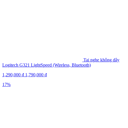
Tai nghe không dây
Logitech G321 LightSpeed (Wireless, Bluetooth)
1,290,000
₫
1,790,000
₫
17%