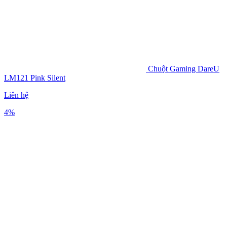
Chuột Gaming DareU
LM121 Pink Silent
Liên hệ
4%