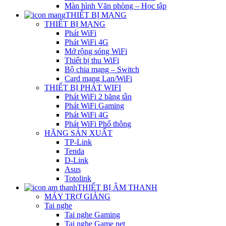
Màn hình Văn phòng – Học tập
THIẾT BỊ MẠNG
THIẾT BỊ MẠNG
Phát WiFi
Phát WiFi 4G
Mở rộng sóng WiFi
Thiết bị thu WiFi
Bộ chia mạng – Switch
Card mạng Lan/WiFi
THIẾT BỊ PHÁT WIFI
Phát WiFi 2 băng tần
Phát WiFi Gaming
Phát WiFi 4G
Phát WiFi Phổ thông
HÃNG SẢN XUẤT
TP-Link
Tenda
D-Link
Asus
Totolink
THIẾT BỊ ÂM THANH
MÁY TRỢ GIẢNG
Tai nghe
Tai nghe Gaming
Tai nghe Game net