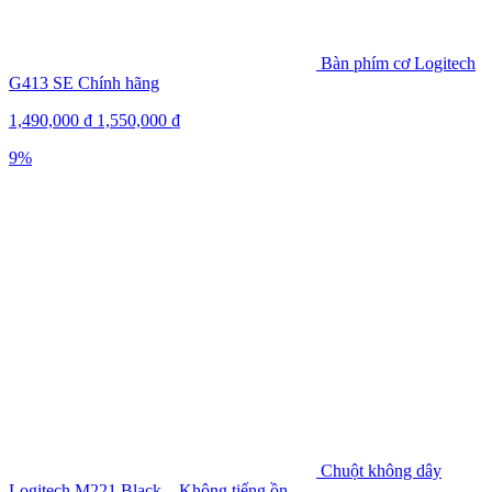
Bàn phím cơ Logitech
G413 SE Chính hãng
1,490,000
₫
1,550,000
₫
9%
Chuột không dây
Logitech M221 Black – Không tiếng ồn