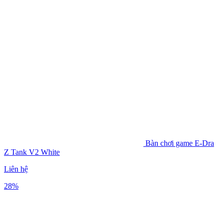
Bàn chơi game E-Dra
Z Tank V2 White
Liên hệ
28%