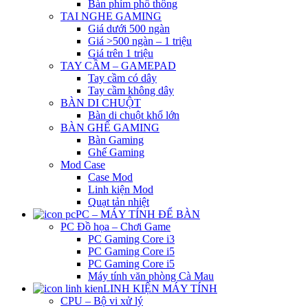
Bàn phím phổ thông
TAI NGHE GAMING
Giá dưới 500 ngàn
Giá >500 ngàn – 1 triệu
Giá trên 1 triệu
TAY CẦM – GAMEPAD
Tay cầm có dây
Tay cầm không dây
BÀN DI CHUỘT
Bàn di chuột khổ lớn
BÀN GHẾ GAMING
Bàn Gaming
Ghế Gaming
Mod Case
Case Mod
Linh kiện Mod
Quạt tản nhiệt
PC – MÁY TÍNH ĐỂ BÀN
PC Đồ họa – Chơi Game
PC Gaming Core i3
PC Gaming Core i5
PC Gaming Core i5
Máy tính văn phòng Cà Mau
LINH KIỆN MÁY TÍNH
CPU – Bộ vi xử lý