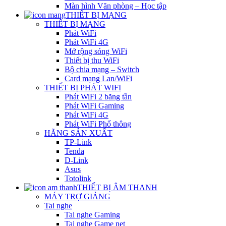
Màn hình Văn phòng – Học tập
THIẾT BỊ MẠNG
THIẾT BỊ MẠNG
Phát WiFi
Phát WiFi 4G
Mở rộng sóng WiFi
Thiết bị thu WiFi
Bộ chia mạng – Switch
Card mạng Lan/WiFi
THIẾT BỊ PHÁT WIFI
Phát WiFi 2 băng tần
Phát WiFi Gaming
Phát WiFi 4G
Phát WiFi Phổ thông
HÃNG SẢN XUẤT
TP-Link
Tenda
D-Link
Asus
Totolink
THIẾT BỊ ÂM THANH
MÁY TRỢ GIẢNG
Tai nghe
Tai nghe Gaming
Tai nghe Game net