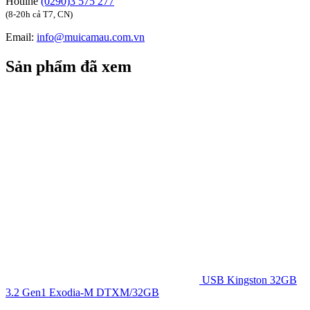
Hotline
(0290)3 575 277
(8-20h cả T7, CN)
Email:
info@muicamau.com.vn
Sản phẩm đã xem
USB Kingston 32GB
3.2 Gen1 Exodia-M DTXM/32GB