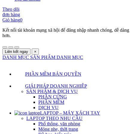
Theo dõi
đơn hàng
Giỏ hàng
0
Kết nối tài khoản mạng xã hội để đăng nhập nhanh chóng, dễ dàng
hơn.
Liên kết ngay
×
DANH MỤC SẢN PHẨM
DANH MỤC
PHẦN MỀM BẢN QUYỀN
GIẢI PHÁP DOANH NGHIỆP
SẢN PHẨM & DỊCH VỤ
PHẦN CỨNG
PHẦN MỀM
DỊCH VỤ
LAPTOP – MÁY XÁCH TAY
LAPTOP THEO NHU CẦU
Phổ thông, văn phòng
Mỏng nhẹ, thời trang