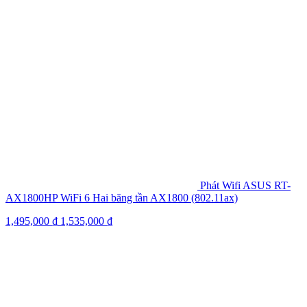
Phát Wifi ASUS RT-
AX1800HP WiFi 6 Hai băng tần AX1800 (802.11ax)
1,495,000
₫
1,535,000
₫