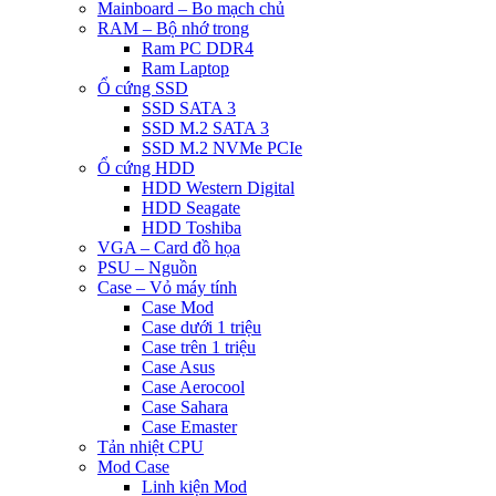
Mainboard – Bo mạch chủ
RAM – Bộ nhớ trong
Ram PC DDR4
Ram Laptop
Ổ cứng SSD
SSD SATA 3
SSD M.2 SATA 3
SSD M.2 NVMe PCIe
Ổ cứng HDD
HDD Western Digital
HDD Seagate
HDD Toshiba
VGA – Card đồ họa
PSU – Nguồn
Case – Vỏ máy tính
Case Mod
Case dưới 1 triệu
Case trên 1 triệu
Case Asus
Case Aerocool
Case Sahara
Case Emaster
Tản nhiệt CPU
Mod Case
Linh kiện Mod