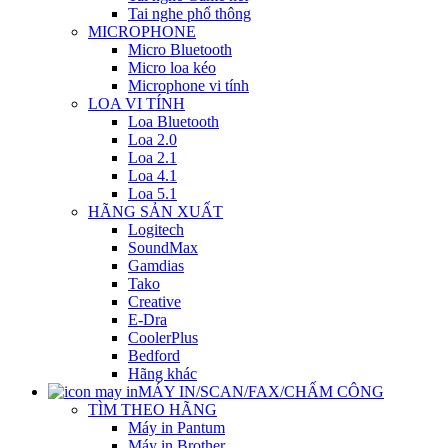
Tai nghe phổ thông
MICROPHONE
Micro Bluetooth
Micro loa kéo
Microphone vi tính
LOA VI TÍNH
Loa Bluetooth
Loa 2.0
Loa 2.1
Loa 4.1
Loa 5.1
HÃNG SẢN XUẤT
Logitech
SoundMax
Gamdias
Tako
Creative
E-Dra
CoolerPlus
Bedford
Hãng khác
MÁY IN/SCAN/FAX/CHẤM CÔNG
TÌM THEO HÃNG
Máy in Pantum
Máy in Brother