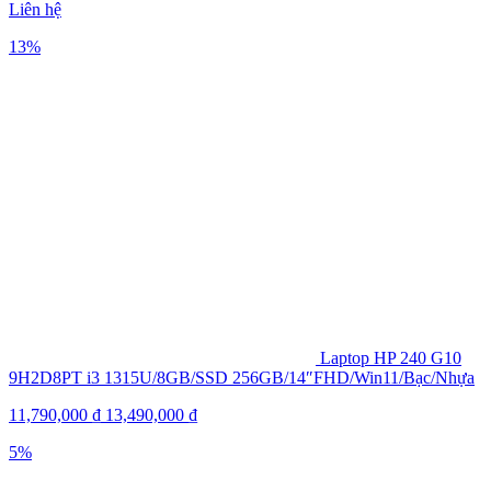
Liên hệ
13%
Laptop HP 240 G10
9H2D8PT i3 1315U/8GB/SSD 256GB/14″FHD/Win11/Bạc/Nhựa
11,790,000
₫
13,490,000
₫
5%