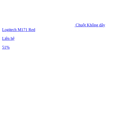
Chuột Không dây
Logitech M171 Red
Liên hệ
51%