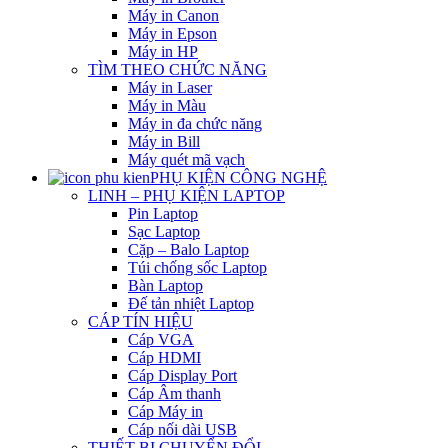
Máy in Canon
Máy in Epson
Máy in HP
TÌM THEO CHỨC NĂNG
Máy in Laser
Máy in Màu
Máy in đa chức năng
Máy in Bill
Máy quét mã vạch
PHỤ KIỆN CÔNG NGHỆ
LINH – PHỤ KIỆN LAPTOP
Pin Laptop
Sạc Laptop
Cặp – Balo Laptop
Túi chống sốc Laptop
Bàn Laptop
Đế tản nhiệt Laptop
CÁP TÍN HIỆU
Cáp VGA
Cáp HDMI
Cáp Display Port
Cáp Âm thanh
Cáp Máy in
Cáp nối dài USB
THIẾT BỊ CHUYỂN ĐỔI