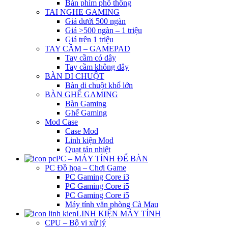
Bàn phím phổ thông
TAI NGHE GAMING
Giá dưới 500 ngàn
Giá >500 ngàn – 1 triệu
Giá trên 1 triệu
TAY CẦM – GAMEPAD
Tay cầm có dây
Tay cầm không dây
BÀN DI CHUỘT
Bàn di chuột khổ lớn
BÀN GHẾ GAMING
Bàn Gaming
Ghế Gaming
Mod Case
Case Mod
Linh kiện Mod
Quạt tản nhiệt
PC – MÁY TÍNH ĐỂ BÀN
PC Đồ họa – Chơi Game
PC Gaming Core i3
PC Gaming Core i5
PC Gaming Core i5
Máy tính văn phòng Cà Mau
LINH KIỆN MÁY TÍNH
CPU – Bộ vi xử lý