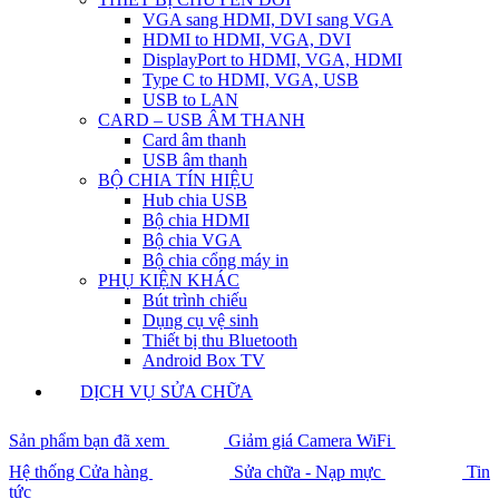
VGA sang HDMI, DVI sang VGA
HDMI to HDMI, VGA, DVI
DisplayPort to HDMI, VGA, HDMI
Type C to HDMI, VGA, USB
USB to LAN
CARD – USB ÂM THANH
Card âm thanh
USB âm thanh
BỘ CHIA TÍN HIỆU
Hub chia USB
Bộ chia HDMI
Bộ chia VGA
Bộ chia cổng máy in
PHỤ KIỆN KHÁC
Bút trình chiếu
Dụng cụ vệ sinh
Thiết bị thu Bluetooth
Android Box TV
DỊCH VỤ SỬA CHỮA
Sản phẩm bạn đã xem
Giảm giá Camera WiFi
Hệ thống Cửa hàng
Sửa chữa - Nạp mực
Tin
tức