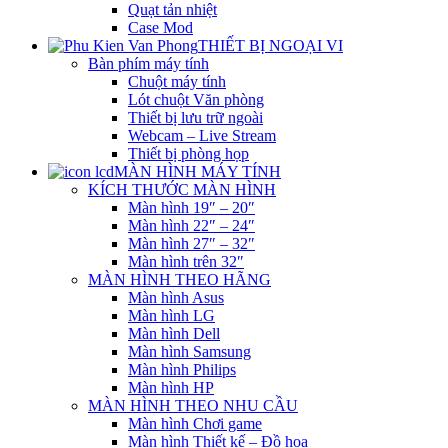
Quạt tản nhiệt
Case Mod
THIẾT BỊ NGOẠI VI
Bàn phím máy tính
Chuột máy tính
Lót chuột Văn phòng
Thiết bị lưu trữ ngoài
Webcam – Live Stream
Thiết bị phòng họp
MÀN HÌNH MÁY TÍNH
KÍCH THƯỚC MÀN HÌNH
Màn hình 19″ – 20″
Màn hình 22″ – 24″
Màn hình 27″ – 32″
Màn hình trên 32″
MÀN HÌNH THEO HÃNG
Màn hình Asus
Màn hình LG
Màn hình Dell
Màn hình Samsung
Màn hình Philips
Màn hình HP
MÀN HÌNH THEO NHU CẦU
Màn hình Chơi game
Màn hình Thiết kế – Đồ họa