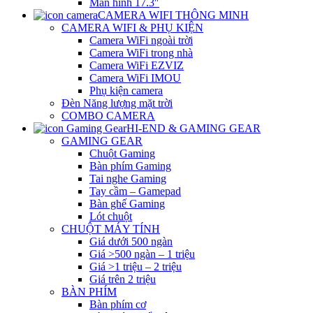
Màn hình 17.3″
CAMERA WIFI THÔNG MINH
CAMERA WIFI & PHỤ KIỆN
Camera WiFi ngoài trời
Camera WiFi trong nhà
Camera WiFi EZVIZ
Camera WiFi IMOU
Phụ kiện camera
Đèn Năng lượng mặt trời
COMBO CAMERA
HI-END & GAMING GEAR
GAMING GEAR
Chuột Gaming
Bàn phím Gaming
Tai nghe Gaming
Tay cầm – Gamepad
Bàn ghế Gaming
Lót chuột
CHUỘT MÁY TÍNH
Giá dưới 500 ngàn
Giá >500 ngàn – 1 triệu
Giá >1 triệu – 2 triệu
Giá trên 2 triệu
BÀN PHÍM
Bàn phím cơ