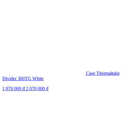
Case Thermaltake
Divider 300TG White
1,970,000
₫
2,070,000
₫