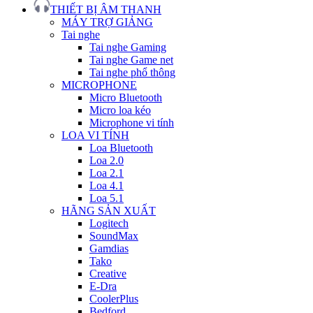
THIẾT BỊ ÂM THANH
MÁY TRỢ GIẢNG
Tai nghe
Tai nghe Gaming
Tai nghe Game net
Tai nghe phổ thông
MICROPHONE
Micro Bluetooth
Micro loa kéo
Microphone vi tính
LOA VI TÍNH
Loa Bluetooth
Loa 2.0
Loa 2.1
Loa 4.1
Loa 5.1
HÃNG SẢN XUẤT
Logitech
SoundMax
Gamdias
Tako
Creative
E-Dra
CoolerPlus
Bedford