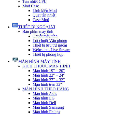
Tản nhiệt CPU
Mod Case
Linh kiện Mod
Quạt tản nhiệt
Case Mod
THIẾT BỊ NGOẠI VI
Bàn phím máy tính
Chuột máy tính
Lót chuột Văn phòng
Thiết bị lưu trữ ngoài
Webcam – Live Stream
Thiết bị phòng họp
MÀN HÌNH MÁY TÍNH
KÍCH THƯỚC MÀN HÌNH
Màn hình 19″ – 20″
Màn hình 22″ – 24″
Màn hình 27″ – 32″
Màn hình trên 32″
MÀN HÌNH THEO HÃNG
Màn hình Asus
Màn hình LG
Màn hình Dell
Màn hình Samsung
Màn hình Philips