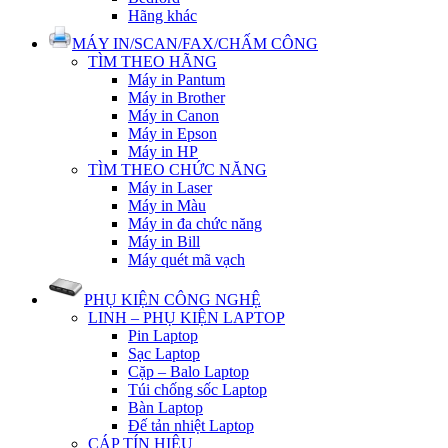
Hãng khác
MÁY IN/SCAN/FAX/CHẤM CÔNG
TÌM THEO HÃNG
Máy in Pantum
Máy in Brother
Máy in Canon
Máy in Epson
Máy in HP
TÌM THEO CHỨC NĂNG
Máy in Laser
Máy in Màu
Máy in đa chức năng
Máy in Bill
Máy quét mã vạch
PHỤ KIỆN CÔNG NGHỆ
LINH – PHỤ KIỆN LAPTOP
Pin Laptop
Sạc Laptop
Cặp – Balo Laptop
Túi chống sốc Laptop
Bàn Laptop
Đế tản nhiệt Laptop
CÁP TÍN HIỆU