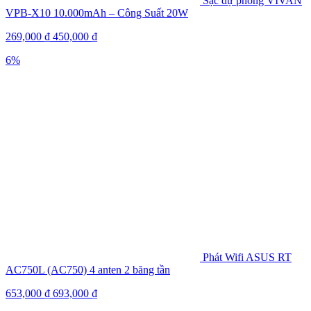
Sạc dự phòng VIVAN
VPB-X10 10.000mAh – Công Suất 20W
269,000
₫
450,000
₫
6%
Phát Wifi ASUS RT
AC750L (AC750) 4 anten 2 băng tần
653,000
₫
693,000
₫