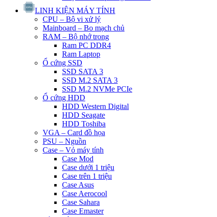
LINH KIỆN MÁY TÍNH
CPU – Bộ vi xử lý
Mainboard – Bo mạch chủ
RAM – Bộ nhớ trong
Ram PC DDR4
Ram Laptop
Ổ cứng SSD
SSD SATA 3
SSD M.2 SATA 3
SSD M.2 NVMe PCIe
Ổ cứng HDD
HDD Western Digital
HDD Seagate
HDD Toshiba
VGA – Card đồ họa
PSU – Nguồn
Case – Vỏ máy tính
Case Mod
Case dưới 1 triệu
Case trên 1 triệu
Case Asus
Case Aerocool
Case Sahara
Case Emaster