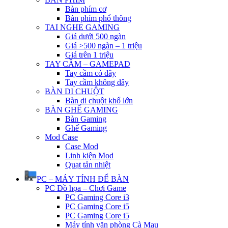
Bàn phím cơ
Bàn phím phổ thông
TAI NGHE GAMING
Giá dưới 500 ngàn
Giá >500 ngàn – 1 triệu
Giá trên 1 triệu
TAY CẦM – GAMEPAD
Tay cầm có dây
Tay cầm không dây
BÀN DI CHUỘT
Bàn di chuột khổ lớn
BÀN GHẾ GAMING
Bàn Gaming
Ghế Gaming
Mod Case
Case Mod
Linh kiện Mod
Quạt tản nhiệt
PC – MÁY TÍNH ĐỂ BÀN
PC Đồ họa – Chơi Game
PC Gaming Core i3
PC Gaming Core i5
PC Gaming Core i5
Máy tính văn phòng Cà Mau