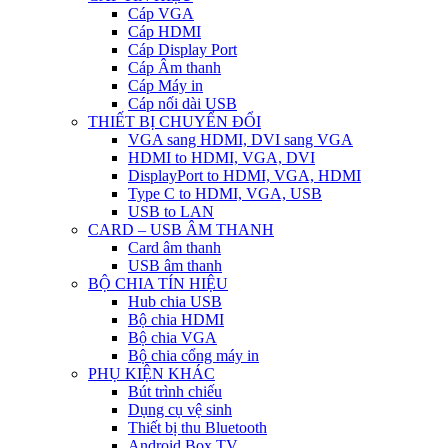
Cáp VGA
Cáp HDMI
Cáp Display Port
Cáp Âm thanh
Cáp Máy in
Cáp nối dài USB
THIẾT BỊ CHUYỂN ĐỔI
VGA sang HDMI, DVI sang VGA
HDMI to HDMI, VGA, DVI
DisplayPort to HDMI, VGA, HDMI
Type C to HDMI, VGA, USB
USB to LAN
CARD – USB ÂM THANH
Card âm thanh
USB âm thanh
BỘ CHIA TÍN HIỆU
Hub chia USB
Bộ chia HDMI
Bộ chia VGA
Bộ chia cổng máy in
PHỤ KIỆN KHÁC
Bút trình chiếu
Dụng cụ vệ sinh
Thiết bị thu Bluetooth
Android Box TV