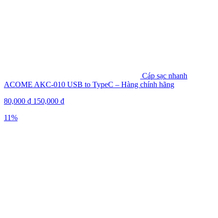
Cáp sạc nhanh
ACOME AKC-010 USB to TypeC – Hàng chính hãng
80,000
₫
150,000
₫
11%