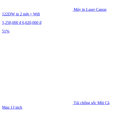
Máy in Laser Canon
122DW in 2 mặt + Wifi
5,250,000
₫
6,620,000
₫
51%
Túi chống sốc Mũi Cà
Mau 13 inch