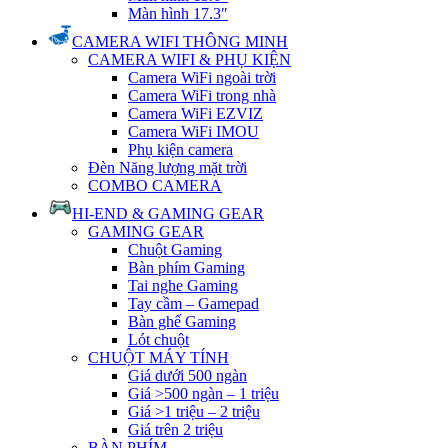
Màn hình 17.3″
CAMERA WIFI THÔNG MINH
CAMERA WIFI & PHỤ KIỆN
Camera WiFi ngoài trời
Camera WiFi trong nhà
Camera WiFi EZVIZ
Camera WiFi IMOU
Phụ kiện camera
Đèn Năng lượng mặt trời
COMBO CAMERA
HI-END & GAMING GEAR
GAMING GEAR
Chuột Gaming
Bàn phím Gaming
Tai nghe Gaming
Tay cầm – Gamepad
Bàn ghế Gaming
Lót chuột
CHUỘT MÁY TÍNH
Giá dưới 500 ngàn
Giá >500 ngàn – 1 triệu
Giá >1 triệu – 2 triệu
Giá trên 2 triệu
BÀN PHÍM