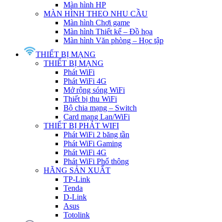
Màn hình HP
MÀN HÌNH THEO NHU CẦU
Màn hình Chơi game
Màn hình Thiết kế – Đồ họa
Màn hình Văn phòng – Học tập
THIẾT BỊ MẠNG
THIẾT BỊ MẠNG
Phát WiFi
Phát WiFi 4G
Mở rộng sóng WiFi
Thiết bị thu WiFi
Bộ chia mạng – Switch
Card mạng Lan/WiFi
THIẾT BỊ PHÁT WIFI
Phát WiFi 2 băng tần
Phát WiFi Gaming
Phát WiFi 4G
Phát WiFi Phổ thông
HÃNG SẢN XUẤT
TP-Link
Tenda
D-Link
Asus
Totolink