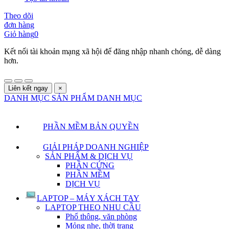
Theo dõi
đơn hàng
Giỏ hàng
0
Kết nối tài khoản mạng xã hội để đăng nhập nhanh chóng, dễ dàng
hơn.
Liên kết ngay
×
DANH MỤC SẢN PHẨM
DANH MỤC
PHẦN MỀM BẢN QUYỀN
GIẢI PHÁP DOANH NGHIỆP
SẢN PHẨM & DỊCH VỤ
PHẦN CỨNG
PHẦN MỀM
DỊCH VỤ
LAPTOP – MÁY XÁCH TAY
LAPTOP THEO NHU CẦU
Phổ thông, văn phòng
Mỏng nhẹ, thời trang