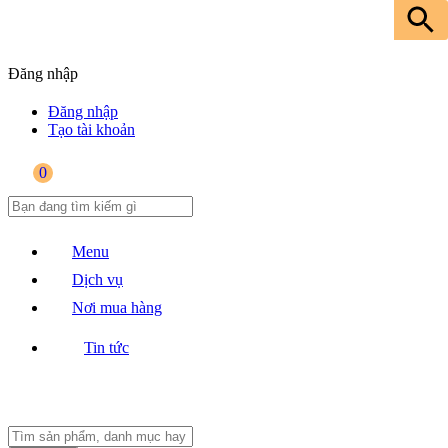
Đăng nhập
Đăng nhập
Tạo tài khoản
0
Menu
Dịch vụ
Nơi mua hàng
Tin tức