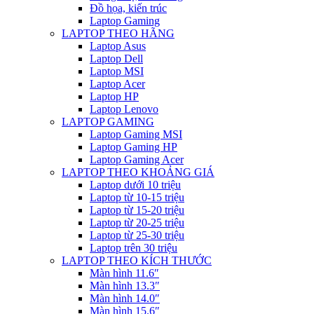
Đồ họa, kiến trúc
Laptop Gaming
LAPTOP THEO HÃNG
Laptop Asus
Laptop Dell
Laptop MSI
Laptop Acer
Laptop HP
Laptop Lenovo
LAPTOP GAMING
Laptop Gaming MSI
Laptop Gaming HP
Laptop Gaming Acer
LAPTOP THEO KHOẢNG GIÁ
Laptop dưới 10 triệu
Laptop từ 10-15 triệu
Laptop từ 15-20 triệu
Laptop từ 20-25 triệu
Laptop từ 25-30 triệu
Laptop trên 30 triệu
LAPTOP THEO KÍCH THƯỚC
Màn hình 11.6″
Màn hình 13.3″
Màn hình 14.0″
Màn hình 15.6″