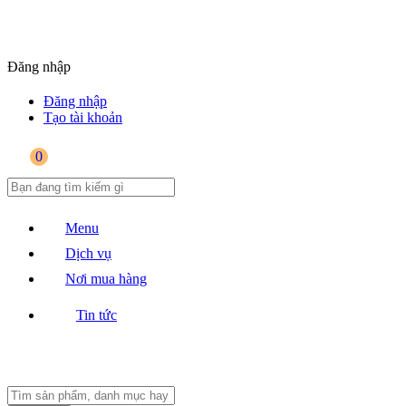
Đăng nhập
Đăng nhập
Tạo tài khoản
0
Menu
Dịch vụ
Nơi mua hàng
Tin tức