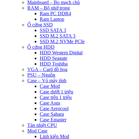
Mainboard – Bo mạch chủ
RAM – Bộ nhớ trong
Ram PC DDR4
Ram Laptop
Ổ cứng SSD
SSD SATA 3
SSD M.2 SATA 3
SSD M.2 NVMe PCIe
Ổ cứng HDD
HDD Western Digital
HDD Seagate
HDD Toshiba
VGA – Card đồ họa
PSU – Nguồn
Case – Vỏ máy tính
Case Mod
Case dưới 1 triệu
Case trên 1 triệu
Case Asus
Case Aerocool
Case Sahara
Case Emaster
Tản nhiệt CPU
Mod Case
Linh kiện Mod