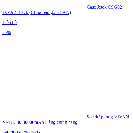
Case Jetek CSG02
D.VA2 Black (Chưa bao gồm FAN)
Liên hệ
25%
Sạc dự phòng VIVAN
VPB-C30 30000mAh Hàng chính hãng
590,000
₫
790,000
₫