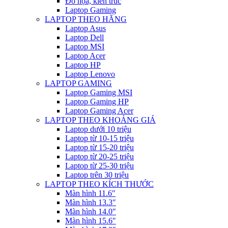
Đồ họa, kiến trúc
Laptop Gaming
LAPTOP THEO HÃNG
Laptop Asus
Laptop Dell
Laptop MSI
Laptop Acer
Laptop HP
Laptop Lenovo
LAPTOP GAMING
Laptop Gaming MSI
Laptop Gaming HP
Laptop Gaming Acer
LAPTOP THEO KHOẢNG GIÁ
Laptop dưới 10 triệu
Laptop từ 10-15 triệu
Laptop từ 15-20 triệu
Laptop từ 20-25 triệu
Laptop từ 25-30 triệu
Laptop trên 30 triệu
LAPTOP THEO KÍCH THƯỚC
Màn hình 11.6″
Màn hình 13.3″
Màn hình 14.0″
Màn hình 15.6″