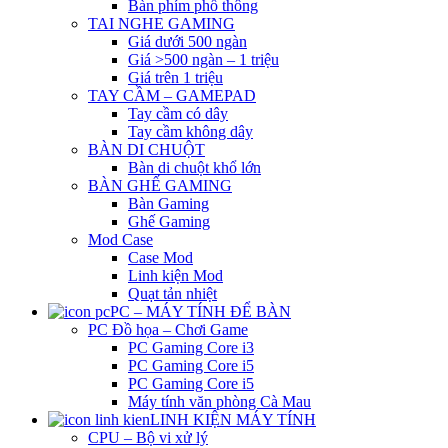
Bàn phím phổ thông
TAI NGHE GAMING
Giá dưới 500 ngàn
Giá >500 ngàn – 1 triệu
Giá trên 1 triệu
TAY CẦM – GAMEPAD
Tay cầm có dây
Tay cầm không dây
BÀN DI CHUỘT
Bàn di chuột khổ lớn
BÀN GHẾ GAMING
Bàn Gaming
Ghế Gaming
Mod Case
Case Mod
Linh kiện Mod
Quạt tản nhiệt
PC – MÁY TÍNH ĐỂ BÀN
PC Đồ họa – Chơi Game
PC Gaming Core i3
PC Gaming Core i5
PC Gaming Core i5
Máy tính văn phòng Cà Mau
LINH KIỆN MÁY TÍNH
CPU – Bộ vi xử lý