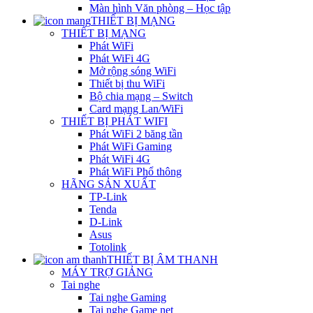
Màn hình Văn phòng – Học tập
THIẾT BỊ MẠNG
THIẾT BỊ MẠNG
Phát WiFi
Phát WiFi 4G
Mở rộng sóng WiFi
Thiết bị thu WiFi
Bộ chia mạng – Switch
Card mạng Lan/WiFi
THIẾT BỊ PHÁT WIFI
Phát WiFi 2 băng tần
Phát WiFi Gaming
Phát WiFi 4G
Phát WiFi Phổ thông
HÃNG SẢN XUẤT
TP-Link
Tenda
D-Link
Asus
Totolink
THIẾT BỊ ÂM THANH
MÁY TRỢ GIẢNG
Tai nghe
Tai nghe Gaming
Tai nghe Game net