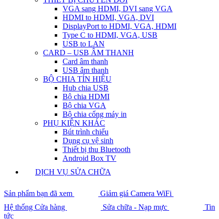
VGA sang HDMI, DVI sang VGA
HDMI to HDMI, VGA, DVI
DisplayPort to HDMI, VGA, HDMI
Type C to HDMI, VGA, USB
USB to LAN
CARD – USB ÂM THANH
Card âm thanh
USB âm thanh
BỘ CHIA TÍN HIỆU
Hub chia USB
Bộ chia HDMI
Bộ chia VGA
Bộ chia cổng máy in
PHỤ KIỆN KHÁC
Bút trình chiếu
Dụng cụ vệ sinh
Thiết bị thu Bluetooth
Android Box TV
DỊCH VỤ SỬA CHỮA
Sản phẩm bạn đã xem
Giảm giá Camera WiFi
Hệ thống Cửa hàng
Sửa chữa - Nạp mực
Tin
tức