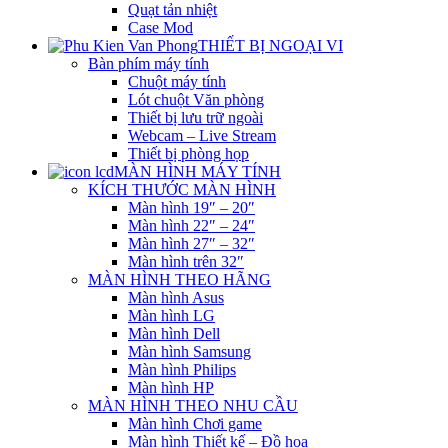
Quạt tản nhiệt
Case Mod
THIẾT BỊ NGOẠI VI
Bàn phím máy tính
Chuột máy tính
Lót chuột Văn phòng
Thiết bị lưu trữ ngoài
Webcam – Live Stream
Thiết bị phòng họp
MÀN HÌNH MÁY TÍNH
KÍCH THƯỚC MÀN HÌNH
Màn hình 19″ – 20″
Màn hình 22″ – 24″
Màn hình 27″ – 32″
Màn hình trên 32″
MÀN HÌNH THEO HÃNG
Màn hình Asus
Màn hình LG
Màn hình Dell
Màn hình Samsung
Màn hình Philips
Màn hình HP
MÀN HÌNH THEO NHU CẦU
Màn hình Chơi game
Màn hình Thiết kế – Đồ họa