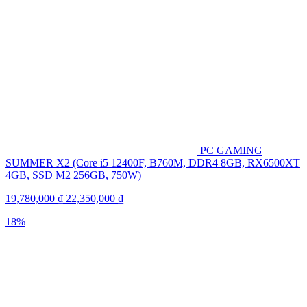
PC GAMING
SUMMER X2 (Core i5 12400F, B760M, DDR4 8GB, RX6500XT
4GB, SSD M2 256GB, 750W)
19,780,000
₫
22,350,000
₫
18%