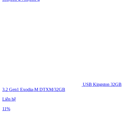
USB Kingston 32GB
3.2 Gen1 Exodia-M DTXM/32GB
Liên hệ
11%