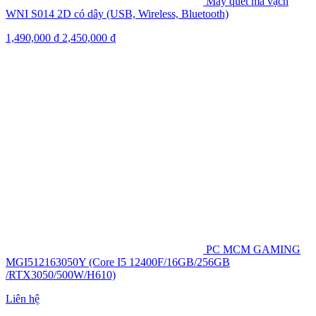
Máy quét mã vạch
WNI S014 2D có dây (USB, Wireless, Bluetooth)
1,490,000
₫
2,450,000
₫
PC MCM GAMING
MGI512163050Y (Core I5 12400F/16GB/256GB
/RTX3050/500W/H610)
Liên hệ