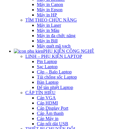
Máy in Canon
Máy in Epson
Máy in HP
TÌM THEO CHỨC NĂNG
Máy in Laser
Máy in Màu
Máy in đa chức năng
Máy in Bill
Máy quét mã vạch
PHỤ KIỆN CÔNG NGHỆ
LINH – PHỤ KIỆN LAPTOP
Pin Laptop
Sạc Laptop
Cặp – Balo Laptop
Túi chống sốc Laptop
Bàn Laptop
Đế tản nhiệt Laptop
CÁP TÍN HIỆU
Cáp VGA
Cáp HDMI
Cáp Display Port
Cáp Âm thanh
Cáp Máy in
Cáp nối dài USB
THIẾT BỊ CHUYỂN ĐỔI