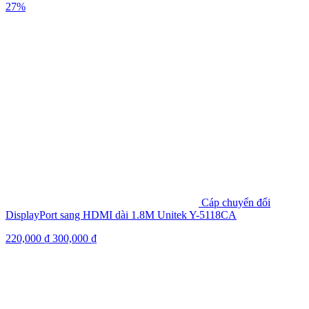
27%
Cáp chuyển đổi
DisplayPort sang HDMI dài 1.8M Unitek Y-5118CA
220,000
₫
300,000
₫