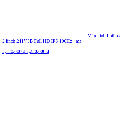
Màn hình Philips
24inch 241V8B Full HD IPS 100Hz 4ms
2,180,000
₫
2,230,000
₫