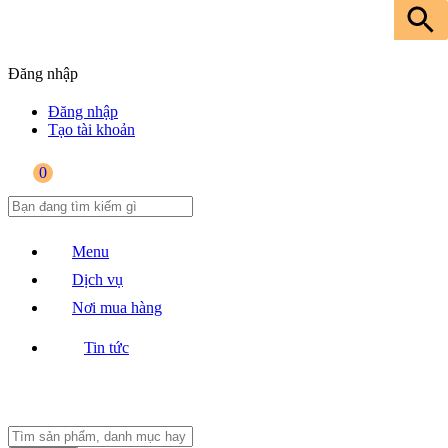
Đăng nhập
Đăng nhập
Tạo tài khoản
0
Menu
Dịch vụ
Nơi mua hàng
Tin tức