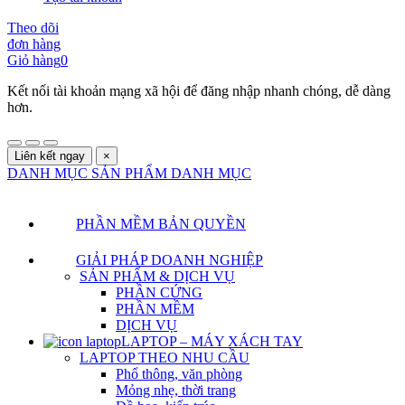
Theo dõi
đơn hàng
Giỏ hàng
0
Kết nối tài khoản mạng xã hội để đăng nhập nhanh chóng, dễ dàng
hơn.
Liên kết ngay
×
DANH MỤC SẢN PHẨM
DANH MỤC
PHẦN MỀM BẢN QUYỀN
GIẢI PHÁP DOANH NGHIỆP
SẢN PHẨM & DỊCH VỤ
PHẦN CỨNG
PHẦN MỀM
DỊCH VỤ
LAPTOP – MÁY XÁCH TAY
LAPTOP THEO NHU CẦU
Phổ thông, văn phòng
Mỏng nhẹ, thời trang