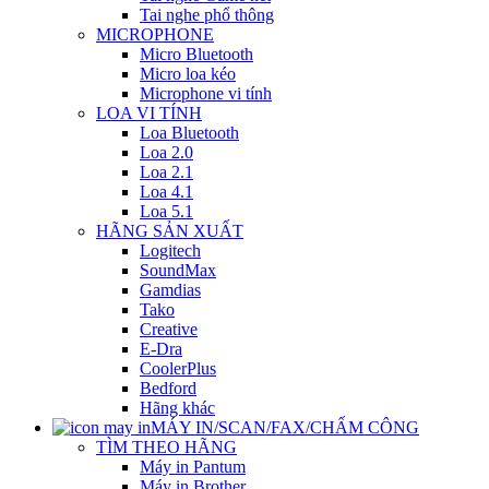
Tai nghe phổ thông
MICROPHONE
Micro Bluetooth
Micro loa kéo
Microphone vi tính
LOA VI TÍNH
Loa Bluetooth
Loa 2.0
Loa 2.1
Loa 4.1
Loa 5.1
HÃNG SẢN XUẤT
Logitech
SoundMax
Gamdias
Tako
Creative
E-Dra
CoolerPlus
Bedford
Hãng khác
MÁY IN/SCAN/FAX/CHẤM CÔNG
TÌM THEO HÃNG
Máy in Pantum
Máy in Brother