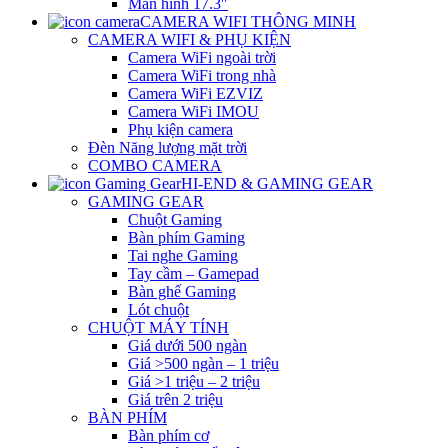
Màn hình 17.3″
CAMERA WIFI THÔNG MINH
CAMERA WIFI & PHỤ KIỆN
Camera WiFi ngoài trời
Camera WiFi trong nhà
Camera WiFi EZVIZ
Camera WiFi IMOU
Phụ kiện camera
Đèn Năng lượng mặt trời
COMBO CAMERA
HI-END & GAMING GEAR
GAMING GEAR
Chuột Gaming
Bàn phím Gaming
Tai nghe Gaming
Tay cầm – Gamepad
Bàn ghế Gaming
Lót chuột
CHUỘT MÁY TÍNH
Giá dưới 500 ngàn
Giá >500 ngàn – 1 triệu
Giá >1 triệu – 2 triệu
Giá trên 2 triệu
BÀN PHÍM
Bàn phím cơ