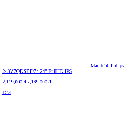
Màn hình Philips
243V7QDSBF/74 24″ FullHD IPS
2,119,000
₫
2,169,000
₫
15%