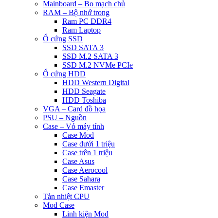
Mainboard – Bo mạch chủ
RAM – Bộ nhớ trong
Ram PC DDR4
Ram Laptop
Ổ cứng SSD
SSD SATA 3
SSD M.2 SATA 3
SSD M.2 NVMe PCIe
Ổ cứng HDD
HDD Western Digital
HDD Seagate
HDD Toshiba
VGA – Card đồ họa
PSU – Nguồn
Case – Vỏ máy tính
Case Mod
Case dưới 1 triệu
Case trên 1 triệu
Case Asus
Case Aerocool
Case Sahara
Case Emaster
Tản nhiệt CPU
Mod Case
Linh kiện Mod