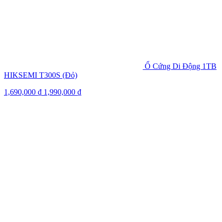
Ổ Cứng Di Động 1TB
HIKSEMI T300S (Đỏ)
1,690,000
₫
1,990,000
₫