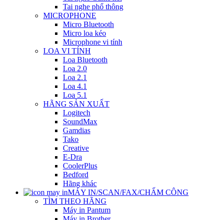
Tai nghe phổ thông
MICROPHONE
Micro Bluetooth
Micro loa kéo
Microphone vi tính
LOA VI TÍNH
Loa Bluetooth
Loa 2.0
Loa 2.1
Loa 4.1
Loa 5.1
HÃNG SẢN XUẤT
Logitech
SoundMax
Gamdias
Tako
Creative
E-Dra
CoolerPlus
Bedford
Hãng khác
MÁY IN/SCAN/FAX/CHẤM CÔNG
TÌM THEO HÃNG
Máy in Pantum
Máy in Brother