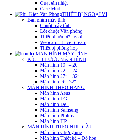
Quạt tản nhiệt
Case Mod
THIẾT BỊ NGOẠI VI
Bàn phím máy tính
Chuột máy tính
Lót chuột Văn phòng
Thiết bị lưu trữ ngoài
Webcam – Live Stream
Thiết bị phòng họp
MÀN HÌNH MÁY TÍNH
KÍCH THƯỚC MÀN HÌNH
Màn hình 19″ – 20″
Màn hình 22″ – 24″
Màn hình 27″ – 32″
Màn hình trên 32″
MÀN HÌNH THEO HÃNG
Màn hình Asus
Màn hình LG
Màn hình Dell
Màn hình Samsung
Màn hình Philips
Màn hình HP
MÀN HÌNH THEO NHU CẦU
Màn hình Chơi game
Màn hình Thiết kế – Đồ họa