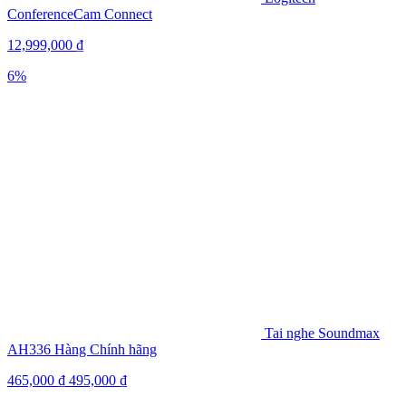
ConferenceCam Connect
12,999,000
₫
6%
Tai nghe Soundmax
AH336 Hàng Chính hãng
465,000
₫
495,000
₫