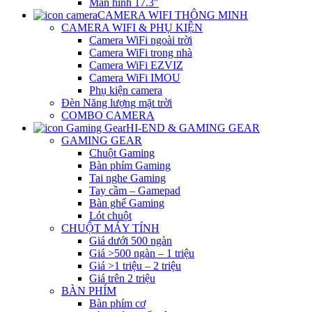
Màn hình 17.3″
CAMERA WIFI THÔNG MINH
CAMERA WIFI & PHỤ KIỆN
Camera WiFi ngoài trời
Camera WiFi trong nhà
Camera WiFi EZVIZ
Camera WiFi IMOU
Phụ kiện camera
Đèn Năng lượng mặt trời
COMBO CAMERA
HI-END & GAMING GEAR
GAMING GEAR
Chuột Gaming
Bàn phím Gaming
Tai nghe Gaming
Tay cầm – Gamepad
Bàn ghế Gaming
Lót chuột
CHUỘT MÁY TÍNH
Giá dưới 500 ngàn
Giá >500 ngàn – 1 triệu
Giá >1 triệu – 2 triệu
Giá trên 2 triệu
BÀN PHÍM
Bàn phím cơ