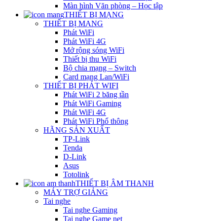
Màn hình Văn phòng – Học tập
THIẾT BỊ MẠNG
THIẾT BỊ MẠNG
Phát WiFi
Phát WiFi 4G
Mở rộng sóng WiFi
Thiết bị thu WiFi
Bộ chia mạng – Switch
Card mạng Lan/WiFi
THIẾT BỊ PHÁT WIFI
Phát WiFi 2 băng tần
Phát WiFi Gaming
Phát WiFi 4G
Phát WiFi Phổ thông
HÃNG SẢN XUẤT
TP-Link
Tenda
D-Link
Asus
Totolink
THIẾT BỊ ÂM THANH
MÁY TRỢ GIẢNG
Tai nghe
Tai nghe Gaming
Tai nghe Game net