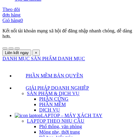
Theo dõi
đơn hàng
Giỏ hàng
0
Kết nối tài khoản mạng xã hội để đăng nhập nhanh chóng, dễ dàng
hơn.
Liên kết ngay
×
DANH MỤC SẢN PHẨM
DANH MỤC
PHẦN MỀM BẢN QUYỀN
GIẢI PHÁP DOANH NGHIỆP
SẢN PHẨM & DỊCH VỤ
PHẦN CỨNG
PHẦN MỀM
DỊCH VỤ
LAPTOP – MÁY XÁCH TAY
LAPTOP THEO NHU CẦU
Phổ thông, văn phòng
Mỏng nhẹ, thời trang