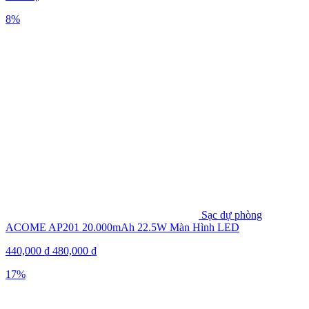
8%
Sạc dự phòng
ACOME AP201 20.000mAh 22.5W Màn Hình LED
440,000
₫
480,000
₫
17%