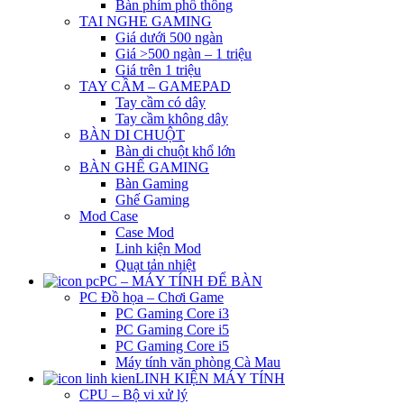
Bàn phím phổ thông
TAI NGHE GAMING
Giá dưới 500 ngàn
Giá >500 ngàn – 1 triệu
Giá trên 1 triệu
TAY CẦM – GAMEPAD
Tay cầm có dây
Tay cầm không dây
BÀN DI CHUỘT
Bàn di chuột khổ lớn
BÀN GHẾ GAMING
Bàn Gaming
Ghế Gaming
Mod Case
Case Mod
Linh kiện Mod
Quạt tản nhiệt
PC – MÁY TÍNH ĐỂ BÀN
PC Đồ họa – Chơi Game
PC Gaming Core i3
PC Gaming Core i5
PC Gaming Core i5
Máy tính văn phòng Cà Mau
LINH KIỆN MÁY TÍNH
CPU – Bộ vi xử lý