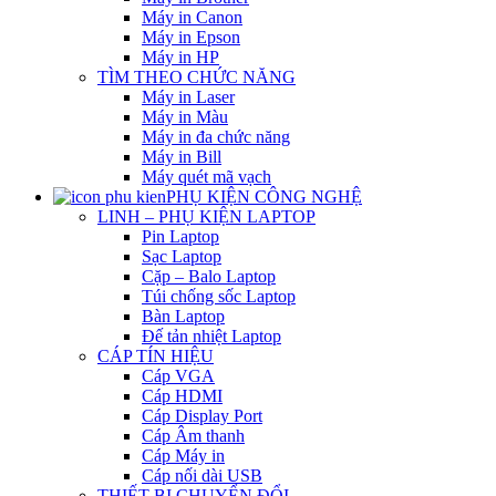
Máy in Canon
Máy in Epson
Máy in HP
TÌM THEO CHỨC NĂNG
Máy in Laser
Máy in Màu
Máy in đa chức năng
Máy in Bill
Máy quét mã vạch
PHỤ KIỆN CÔNG NGHỆ
LINH – PHỤ KIỆN LAPTOP
Pin Laptop
Sạc Laptop
Cặp – Balo Laptop
Túi chống sốc Laptop
Bàn Laptop
Đế tản nhiệt Laptop
CÁP TÍN HIỆU
Cáp VGA
Cáp HDMI
Cáp Display Port
Cáp Âm thanh
Cáp Máy in
Cáp nối dài USB
THIẾT BỊ CHUYỂN ĐỔI