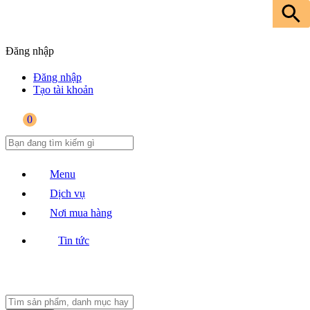
Đăng nhập
Đăng nhập
Tạo tài khoản
0
Menu
Dịch vụ
Nơi mua hàng
Tin tức