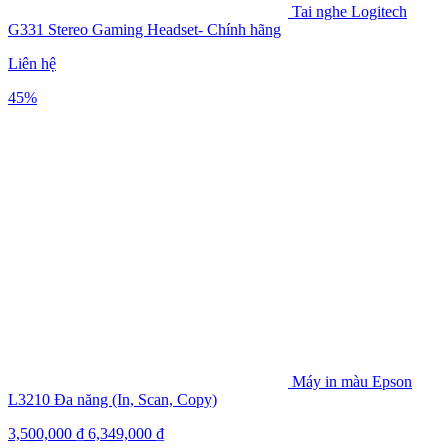
Tai nghe Logitech
G331 Stereo Gaming Headset- Chính hãng
Liên hệ
45%
Máy in màu Epson
L3210 Đa năng (In, Scan, Copy)
3,500,000
₫
6,349,000
₫