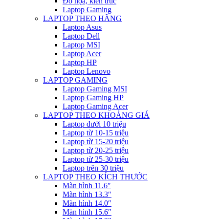
Đồ họa, kiến trúc
Laptop Gaming
LAPTOP THEO HÃNG
Laptop Asus
Laptop Dell
Laptop MSI
Laptop Acer
Laptop HP
Laptop Lenovo
LAPTOP GAMING
Laptop Gaming MSI
Laptop Gaming HP
Laptop Gaming Acer
LAPTOP THEO KHOẢNG GIÁ
Laptop dưới 10 triệu
Laptop từ 10-15 triệu
Laptop từ 15-20 triệu
Laptop từ 20-25 triệu
Laptop từ 25-30 triệu
Laptop trên 30 triệu
LAPTOP THEO KÍCH THƯỚC
Màn hình 11.6″
Màn hình 13.3″
Màn hình 14.0″
Màn hình 15.6″