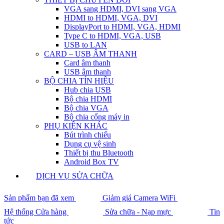
VGA sang HDMI, DVI sang VGA
HDMI to HDMI, VGA, DVI
DisplayPort to HDMI, VGA, HDMI
Type C to HDMI, VGA, USB
USB to LAN
CARD – USB ÂM THANH
Card âm thanh
USB âm thanh
BỘ CHIA TÍN HIỆU
Hub chia USB
Bộ chia HDMI
Bộ chia VGA
Bộ chia cổng máy in
PHỤ KIỆN KHÁC
Bút trình chiếu
Dụng cụ vệ sinh
Thiết bị thu Bluetooth
Android Box TV
DỊCH VỤ SỬA CHỮA
Sản phẩm bạn đã xem
Giảm giá Camera WiFi
Hệ thống Cửa hàng
Sửa chữa - Nạp mực
Tin
tức