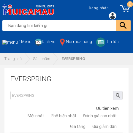
0
Đăng nhập
Menu
Dịch vụ
Nơi mua hàng
Tin tức
Trang chủ
Sản phẩm
EVERSPRING
EVERSPRING
Ưu tiên xem:
Mới nhất
Phổ biến nhất
Đánh giá cao nhất
Giá tăng
Giá giảm dần