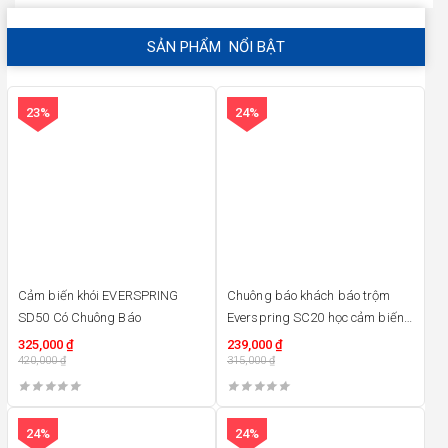
SẢN PHẨM NỔI BẬT
23%
24%
Cảm biến khói EVERSPRING
Chuông báo khách báo trộm
SD50 Có Chuông Báo
Everspring SC20 học cảm biến
thông minh
325,000
₫
239,000
₫
420,000
₫
315,000
₫
24%
24%