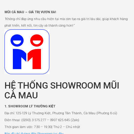
MŨI CÀ MAU – GIÁ TRỊ VƯƠN XA!
“
Không chỉ đáp ứng nhu cầu hiện tại mà còn tạo ra giá trị lâu dài, giúp khách hàng
phát triển, kết nối, tin cậy và thành công hơn!
”
HỆ THỐNG SHOWROOM MŨI
CÀ MAU
1. SHOWROOM LÝ THƯỜNG KIỆT
Địa chỉ: 125-129 Lý Thường Kiệt, Phường Tân Thành, Cà Mau (Phường 6 cũ)
Điện thoại: (0290) 3 575 277 – 0907 625 645 (Zalo)
Thời gian làm việc: 7:30 – 19:30| Thứ 2 – Chủ nhật
Bản đồ chỉ đường đến Showroom tại đây