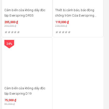
Cảm biến cửa không dây độc
Thiết bị cảnh báo, báo động
lập Everspring DR35
chống trộm Cửa Everspring
D19U
205,000
₫
119,000
₫
290,000
₫
230,000
₫
24%
Cảm biến cửa không dây độc
lập Everspring D19
75,000
₫
99,000
₫