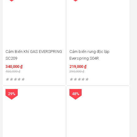
Cảm Biến Khí GAS EVERSPRING
Cảm biến rung độc lập
SC209
Everspring S04R
340,000
₫
219,000
₫
450,000
₫
290,000
₫
29%
48%