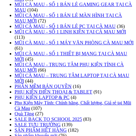
MŨI CÀ MAU - SỐ 1 BÁN LẺ GAMING GEAR TẠI CÀ
MAU
(104)
MŨI CÀ MAU - SỐ 1 BÁN LẺ MÀN HÌNH TẠI CÀ
MAU MỚI
(72)
MŨI CÀ MAU - SỐ 1 BÁN LẺ PC TẠI CÀ MAU
(36)
MŨI CÀ MAU - SỐ 1 LINH KIỆN TẠI CÀ MAU MỚI
(113)
MŨI CÀ MAU - SỐ 1 MÁY VĂN PHÒNG CÀ MAU MỚI
(61)
MŨI CÀ MAU - SỐ 1 THIẾT BỊ MẠNG TẠI CÀ MAU
MỚI
(45)
MŨI CÀ MAU - TRUNG TÂM PHỤ KIỆN TỈNH CÀ
MAU MỚI
(66)
MŨI CÀ MAU – TRUNG TÂM LAPTOP TẠI CÀ MAU
MỚI
(44)
PHẦN MỀM BẢN QUYỀN
(16)
PHỤ KIỆN ĐIỆN THOẠI & TABLET
(91)
PHỤ KIỆN LAPTOP & PC
(4)
Phụ Kiện Máy Tính: Chính hãng, Chất lượng, Giá rẻ tại Mũi
Cà Mau
(107)
Quà Tặng
(27)
SALE BACK TO SCHOOL 2025
(83)
SALE TỰU TRƯỜNG
(139)
SẢN PHẨM HẾT HÀNG
(182)
Sản phẩm khuyến mãi
(76)