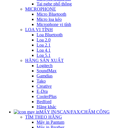
Tai nghe phổ thông
MICROPHONE
Micro Bluetooth
Micro loa kéo
Microphone vi tính
LOA VI TÍNH
Loa Bluetooth
Loa 2.0
Loa 2.1
Loa 4.1
Loa 5.1
HÃNG SẢN XUẤT
Logitech
SoundMax
Gamdias
Tako
Creative
E-Dra
CoolerPlus
Bedford
Hãng khác
MÁY IN/SCAN/FAX/CHẤM CÔNG
TÌM THEO HÃNG
Máy in Pantum
Máy in Brother