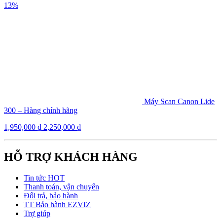
13%
Máy Scan Canon Lide
300 – Hàng chính hãng
1,950,000
₫
2,250,000
₫
HỖ TRỢ KHÁCH HÀNG
Tin tức HOT
Thanh toán, vận chuyển
Đổi trả, bảo hành
TT Bảo hành EZVIZ
Trợ giúp