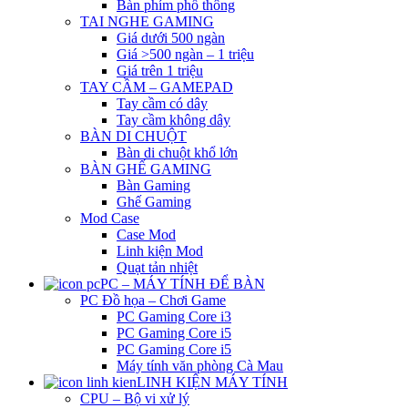
Bàn phím phổ thông
TAI NGHE GAMING
Giá dưới 500 ngàn
Giá >500 ngàn – 1 triệu
Giá trên 1 triệu
TAY CẦM – GAMEPAD
Tay cầm có dây
Tay cầm không dây
BÀN DI CHUỘT
Bàn di chuột khổ lớn
BÀN GHẾ GAMING
Bàn Gaming
Ghế Gaming
Mod Case
Case Mod
Linh kiện Mod
Quạt tản nhiệt
PC – MÁY TÍNH ĐỂ BÀN
PC Đồ họa – Chơi Game
PC Gaming Core i3
PC Gaming Core i5
PC Gaming Core i5
Máy tính văn phòng Cà Mau
LINH KIỆN MÁY TÍNH
CPU – Bộ vi xử lý