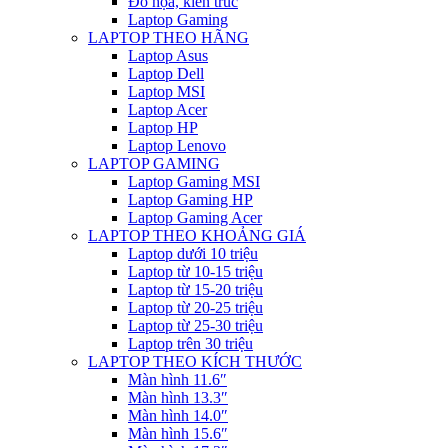
Đồ họa, kiến trúc
Laptop Gaming
LAPTOP THEO HÃNG
Laptop Asus
Laptop Dell
Laptop MSI
Laptop Acer
Laptop HP
Laptop Lenovo
LAPTOP GAMING
Laptop Gaming MSI
Laptop Gaming HP
Laptop Gaming Acer
LAPTOP THEO KHOẢNG GIÁ
Laptop dưới 10 triệu
Laptop từ 10-15 triệu
Laptop từ 15-20 triệu
Laptop từ 20-25 triệu
Laptop từ 25-30 triệu
Laptop trên 30 triệu
LAPTOP THEO KÍCH THƯỚC
Màn hình 11.6″
Màn hình 13.3″
Màn hình 14.0″
Màn hình 15.6″