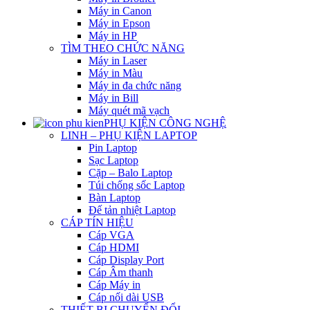
Máy in Canon
Máy in Epson
Máy in HP
TÌM THEO CHỨC NĂNG
Máy in Laser
Máy in Màu
Máy in đa chức năng
Máy in Bill
Máy quét mã vạch
PHỤ KIỆN CÔNG NGHỆ
LINH – PHỤ KIỆN LAPTOP
Pin Laptop
Sạc Laptop
Cặp – Balo Laptop
Túi chống sốc Laptop
Bàn Laptop
Đế tản nhiệt Laptop
CÁP TÍN HIỆU
Cáp VGA
Cáp HDMI
Cáp Display Port
Cáp Âm thanh
Cáp Máy in
Cáp nối dài USB
THIẾT BỊ CHUYỂN ĐỔI