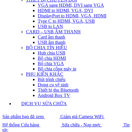
VGA sang HDMI, DVI sang VGA
HDMI to HDMI, VGA, DVI
DisplayPort to HDMI, VGA, HDMI
Type C to HDMI, VGA, USB
USB to LAN
CARD – USB ÂM THANH
Card âm thanh
USB âm thanh
BỘ CHIA TÍN HIỆU
Hub chia USB
Bộ chia HDMI
Bộ chia VGA
Bộ chia cổng máy in
PHỤ KIỆN KHÁC
Bút trình chiếu
Dụng cụ vệ sinh
Thiết bị thu Bluetooth
Android Box TV
DỊCH VỤ SỬA CHỮA
Sản phẩm bạn đã xem
Giảm giá Camera WiFi
Hệ thống Cửa hàng
Sửa chữa - Nạp mực
Tin
tức