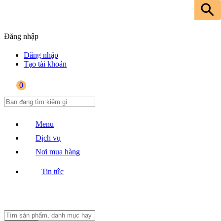
Đăng nhập
Đăng nhập
Tạo tài khoản
0
Menu
Dịch vụ
Nơi mua hàng
Tin tức