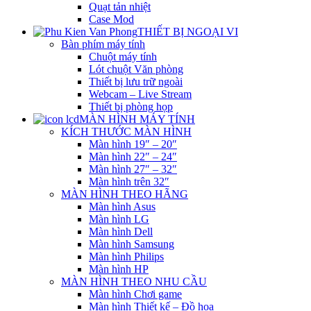
Quạt tản nhiệt
Case Mod
THIẾT BỊ NGOẠI VI
Bàn phím máy tính
Chuột máy tính
Lót chuột Văn phòng
Thiết bị lưu trữ ngoài
Webcam – Live Stream
Thiết bị phòng họp
MÀN HÌNH MÁY TÍNH
KÍCH THƯỚC MÀN HÌNH
Màn hình 19″ – 20″
Màn hình 22″ – 24″
Màn hình 27″ – 32″
Màn hình trên 32″
MÀN HÌNH THEO HÃNG
Màn hình Asus
Màn hình LG
Màn hình Dell
Màn hình Samsung
Màn hình Philips
Màn hình HP
MÀN HÌNH THEO NHU CẦU
Màn hình Chơi game
Màn hình Thiết kế – Đồ họa