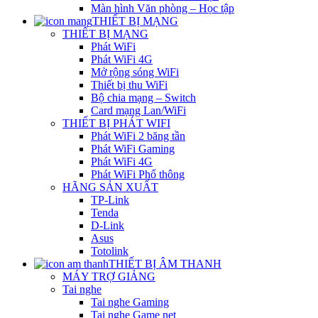
Màn hình Văn phòng – Học tập
THIẾT BỊ MẠNG
THIẾT BỊ MẠNG
Phát WiFi
Phát WiFi 4G
Mở rộng sóng WiFi
Thiết bị thu WiFi
Bộ chia mạng – Switch
Card mạng Lan/WiFi
THIẾT BỊ PHÁT WIFI
Phát WiFi 2 băng tần
Phát WiFi Gaming
Phát WiFi 4G
Phát WiFi Phổ thông
HÃNG SẢN XUẤT
TP-Link
Tenda
D-Link
Asus
Totolink
THIẾT BỊ ÂM THANH
MÁY TRỢ GIẢNG
Tai nghe
Tai nghe Gaming
Tai nghe Game net