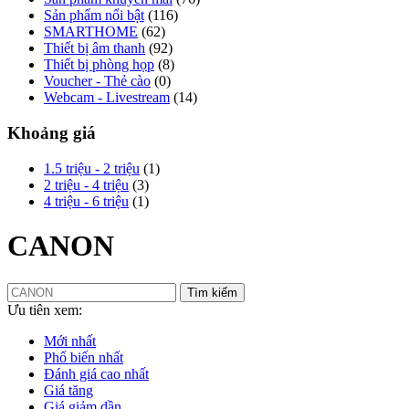
Sản phẩm nổi bật
(116)
SMARTHOME
(62)
Thiết bị âm thanh
(92)
Thiết bị phòng họp
(8)
Voucher - Thẻ cào
(0)
Webcam - Livestream
(14)
Khoảng giá
1.5 triệu - 2 triệu
(1)
2 triệu - 4 triệu
(3)
4 triệu - 6 triệu
(1)
CANON
Tìm kiếm
Ưu tiên xem:
Mới nhất
Phổ biến nhất
Đánh giá cao nhất
Giá tăng
Giá giảm dần