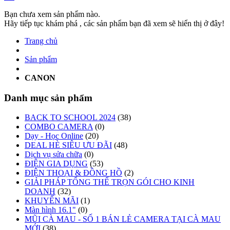
Bạn chưa xem sản phẩm nào.
Hãy tiếp tục khám phá , các sản phẩm bạn đã xem sẽ hiển thị ở đây!
Trang chủ
Sản phẩm
CANON
Danh mục sản phẩm
BACK TO SCHOOL 2024
(38)
COMBO CAMERA
(0)
Dạy - Học Online
(20)
DEAL HÈ SIÊU ƯU ĐÃI
(48)
Dịch vụ sửa chữa
(0)
ĐIỆN GIA DỤNG
(53)
ĐIỆN THOẠI & ĐỒNG HỒ
(2)
GIẢI PHÁP TỔNG THỂ TRỌN GÓI CHO KINH
DOANH
(32)
KHUYẾN MÃI
(1)
Màn hình 16.1"
(0)
MŨI CÀ MAU - SỐ 1 BÁN LẺ CAMERA TẠI CÀ MAU
MỚI
(38)