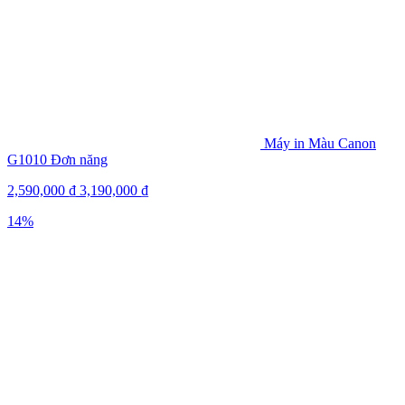
Máy in Màu Canon
G1010 Đơn năng
2,590,000
₫
3,190,000
₫
14%