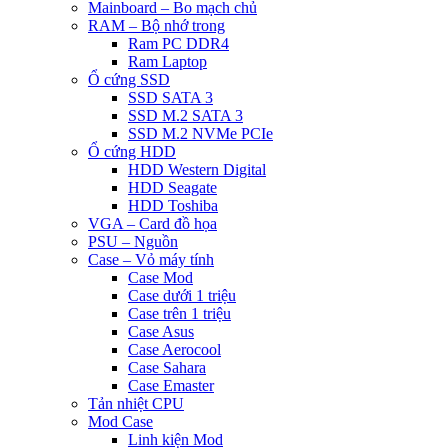
Mainboard – Bo mạch chủ
RAM – Bộ nhớ trong
Ram PC DDR4
Ram Laptop
Ổ cứng SSD
SSD SATA 3
SSD M.2 SATA 3
SSD M.2 NVMe PCIe
Ổ cứng HDD
HDD Western Digital
HDD Seagate
HDD Toshiba
VGA – Card đồ họa
PSU – Nguồn
Case – Vỏ máy tính
Case Mod
Case dưới 1 triệu
Case trên 1 triệu
Case Asus
Case Aerocool
Case Sahara
Case Emaster
Tản nhiệt CPU
Mod Case
Linh kiện Mod