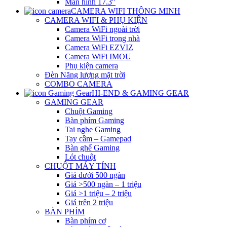
Màn hình 17.3″
CAMERA WIFI THÔNG MINH
CAMERA WIFI & PHỤ KIỆN
Camera WiFi ngoài trời
Camera WiFi trong nhà
Camera WiFi EZVIZ
Camera WiFi IMOU
Phụ kiện camera
Đèn Năng lượng mặt trời
COMBO CAMERA
HI-END & GAMING GEAR
GAMING GEAR
Chuột Gaming
Bàn phím Gaming
Tai nghe Gaming
Tay cầm – Gamepad
Bàn ghế Gaming
Lót chuột
CHUỘT MÁY TÍNH
Giá dưới 500 ngàn
Giá >500 ngàn – 1 triệu
Giá >1 triệu – 2 triệu
Giá trên 2 triệu
BÀN PHÍM
Bàn phím cơ