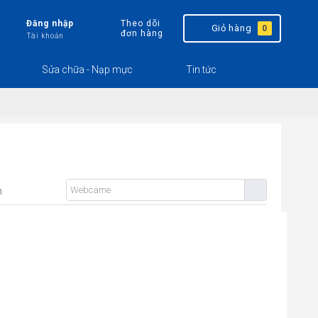
Đăng nhập
Theo dõi
Giỏ hàng
0
đơn hàng
Tài khoản
Sửa chữa - Nạp mực
Tin tức
n