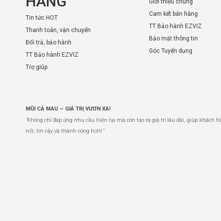
HÀNG
Giới thiệu chung
Cam kết bán hàng
Tin tức HOT
TT Bảo hành EZVIZ
Thanh toán, vận chuyển
Bảo mật thông tin
Đổi trả, bảo hành
Góc Tuyển dụng
TT Bảo hành EZVIZ
Trợ giúp
MŨI CÀ MAU – GIÁ TRỊ VƯƠN XA!
“
Không chỉ đáp ứng nhu cầu hiện tại mà còn tạo ra giá trị lâu dài, giúp khách h
nối, tin cậy và thành công hơn!
”