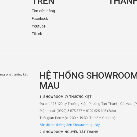
TRÊN
THANH
Tìm cửa hàng
Facebook
Youtube
Tiktok
HỆ THỐNG SHOWROOM
àng phát triển, kết
MAU
1. SHOWROOM LÝ THƯỜNG KIỆT
Địa chỉ: 125-129 Lý Thường Kiệt, Phường Tân Thành, Cà Mau (P
Điện thoại: (0290) 3 575 277 – 0907 625 645 (Zalo)
Thời gian làm việc: 7:30 – 19:30| Thứ 2 – Chủ nhật
Bản đồ chỉ đường đến Showroom tại đây
2. SHOWROOM NGUYỄN TẤT THÀNH