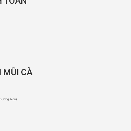
 TOÁN
 MŨI CÀ
hường 6 cũ)