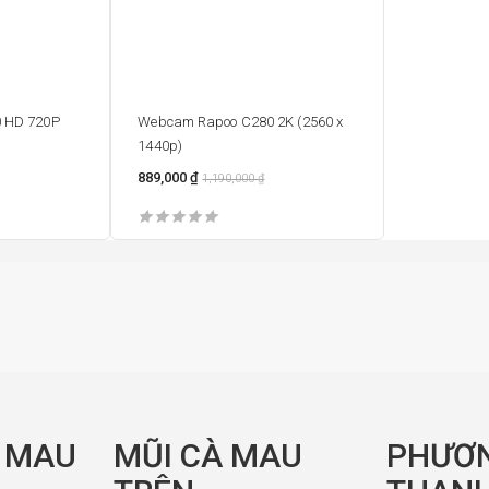
 HD 720P
Webcam Rapoo C280 2K (2560 x
1440p)
889,000
₫
1,190,000
₫
À MAU
MŨI CÀ MAU
PHƯƠ