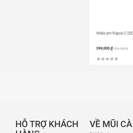
Webcam Rapoo C200
399,000
₫
529,000
₫
HỖ TRỢ KHÁCH
VỀ MŨI C