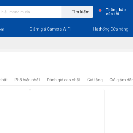
Thông báo
Tìm kiếm
của tôi
Giảm giá Camera WiFi
Hệ thống Cửa hàng
em
nhất
Phổ biến nhất
Đánh giá cao nhất
Giá tăng
Giá giảm dầ
25%