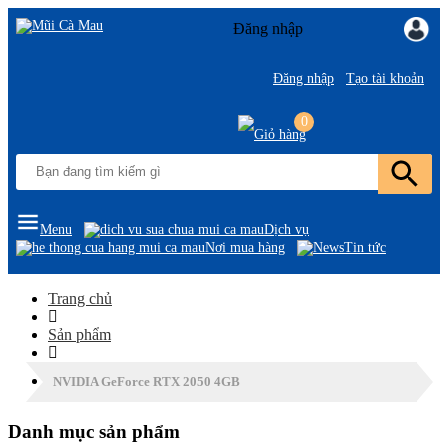
Đăng nhập
Đăng nhập
Tạo tài khoản
0
Menu
Dịch vụ
Nơi mua hàng
Tin tức
Trang chủ
Sản phẩm
NVIDIA GeForce RTX 2050 4GB
Danh mục sản phẩm