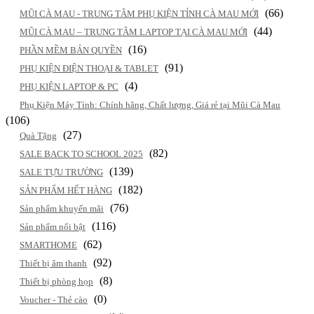
(66)
MŨI CÀ MAU - TRUNG TÂM PHỤ KIỆN TỈNH CÀ MAU MỚI
(44)
MŨI CÀ MAU – TRUNG TÂM LAPTOP TẠI CÀ MAU MỚI
(16)
PHẦN MỀM BẢN QUYỀN
(91)
PHỤ KIỆN ĐIỆN THOẠI & TABLET
(4)
PHỤ KIỆN LAPTOP & PC
Phụ Kiện Máy Tính: Chính hãng, Chất lượng, Giá rẻ tại Mũi Cà Mau
(106)
(27)
Quà Tặng
(82)
SALE BACK TO SCHOOL 2025
(139)
SALE TỰU TRƯỜNG
(182)
SẢN PHẨM HẾT HÀNG
(76)
Sản phẩm khuyến mãi
(116)
Sản phẩm nổi bật
(62)
SMARTHOME
(92)
Thiết bị âm thanh
(8)
Thiết bị phòng họp
(0)
Voucher - Thẻ cào