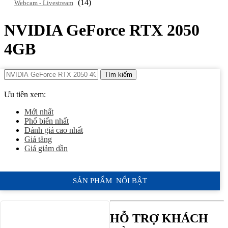
(14)
Webcam - Livestream
NVIDIA GeForce RTX 2050
4GB
Tìm kiếm
Ưu tiên xem:
Mới nhất
Phổ biến nhất
Đánh giá cao nhất
Giá tăng
Giá giảm dần
SẢN PHẨM NỔI BẬT
HỖ TRỢ KHÁCH