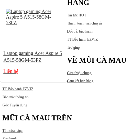
HÀNG
Tin tức HOT
Thanh toán, vận chuyển
Đổi trả, bảo hành
TT Bảo hành EZVIZ
Trợ giúp
Laptop gaming Acer Aspire 5
VỀ MŨI CÀ MAU
A515-58GM-53PZ
Liên hệ
Giới thiệu chung
Cam kết bán hàng
TT Bảo hành EZVIZ
Bảo mật thông tin
Góc Tuyển dụng
MŨI CÀ MAU TRÊN
Tìm cửa hàng
Facebook