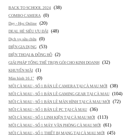
(38)
BACK TO SCHOOL 2024
(0)
COMBO CAMERA
(20)
Dạy - Học Online
(48)
DEAL HÈ SIÊU ƯU ĐÃI
(0)
Dịch vụ sửa chữa
(53)
ĐIỆN GIA DỤNG
(2)
ĐIỆN THOẠI & ĐỒNG HỒ
(32)
GIẢI PHÁP TỔNG THỂ TRỌN GÓI CHO KINH DOANH
(1)
KHUYẾN MÃI
(0)
Màn hình 16.1"
(38)
MŨI CÀ MAU - SỐ 1 BÁN LẺ CAMERA TẠI CÀ MAU MỚI
(104)
MŨI CÀ MAU - SỐ 1 BÁN LẺ GAMING GEAR TẠI CÀ MAU
(72)
MŨI CÀ MAU - SỐ 1 BÁN LẺ MÀN HÌNH TẠI CÀ MAU MỚI
(36)
MŨI CÀ MAU - SỐ 1 BÁN LẺ PC TẠI CÀ MAU
(113)
MŨI CÀ MAU - SỐ 1 LINH KIỆN TẠI CÀ MAU MỚI
(61)
MŨI CÀ MAU - SỐ 1 MÁY VĂN PHÒNG CÀ MAU MỚI
(45)
MŨI CÀ MAU - SỐ 1 THIẾT BỊ MẠNG TẠI CÀ MAU MỚI