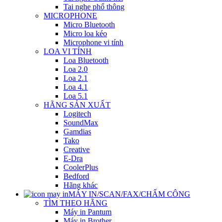
Tai nghe phổ thông
MICROPHONE
Micro Bluetooth
Micro loa kéo
Microphone vi tính
LOA VI TÍNH
Loa Bluetooth
Loa 2.0
Loa 2.1
Loa 4.1
Loa 5.1
HÃNG SẢN XUẤT
Logitech
SoundMax
Gamdias
Tako
Creative
E-Dra
CoolerPlus
Bedford
Hãng khác
MÁY IN/SCAN/FAX/CHẤM CÔNG
TÌM THEO HÃNG
Máy in Pantum
Máy in Brother