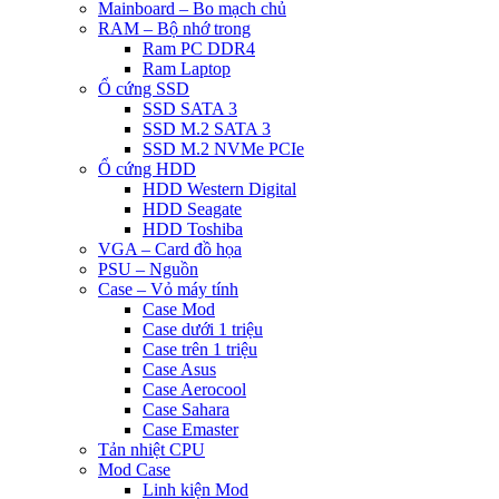
Mainboard – Bo mạch chủ
RAM – Bộ nhớ trong
Ram PC DDR4
Ram Laptop
Ổ cứng SSD
SSD SATA 3
SSD M.2 SATA 3
SSD M.2 NVMe PCIe
Ổ cứng HDD
HDD Western Digital
HDD Seagate
HDD Toshiba
VGA – Card đồ họa
PSU – Nguồn
Case – Vỏ máy tính
Case Mod
Case dưới 1 triệu
Case trên 1 triệu
Case Asus
Case Aerocool
Case Sahara
Case Emaster
Tản nhiệt CPU
Mod Case
Linh kiện Mod