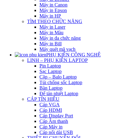
Máy in Canon
Máy in Epson
Máy in HP
TÌM THEO CHỨC NĂNG
Máy in Laser
Máy in Màu
Máy in đa chức năng
Máy in Bill
Máy quét mã vạch
PHỤ KIỆN CÔNG NGHỆ
LINH – PHỤ KIỆN LAPTOP
Pin Laptop
Sạc Laptop
Cặp – Balo Laptop
Túi chống sốc Laptop
Bàn Laptop
Đế tản nhiệt Laptop
CÁP TÍN HIỆU
Cáp VGA
Cáp HDMI
Cáp Display Port
Cáp Âm thanh
Cáp Máy in
Cáp nối dài USB
THIẾT BỊ CHUYỂN ĐỔI