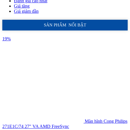
Đánh giá cao nhất
Giá tăng
Giá giảm dần
SẢN PHẨM NỔI BẬT
19%
Màn hình Cong Philips
271E1C/74 27″ VA AMD FreeSync