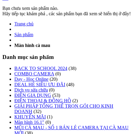
Bạn chưa xem sản phẩm nào.
Hãy tiếp tục khám phá , các sản phẩm bạn đã xem sẽ hiển thị ở đây!
Trang chủ
Sản phẩm
Màn hình cà mau
Danh mục sản phẩm
BACK TO SCHOOL 2024
(38)
COMBO CAMERA
(0)
Dạy - Học Online
(20)
DEAL HÈ SIÊU ƯU ĐÃI
(48)
Dịch vụ sửa chữa
(0)
ĐIỆN GIA DỤNG
(53)
ĐIỆN THOẠI & ĐỒNG HỒ
(2)
GIẢI PHÁP TỔNG THỂ TRỌN GÓI CHO KINH
DOANH
(32)
KHUYẾN MÃI
(1)
Màn hình 16.1"
(0)
MŨI CÀ MAU - SỐ 1 BÁN LẺ CAMERA TẠI CÀ MAU
MỚI
(38)