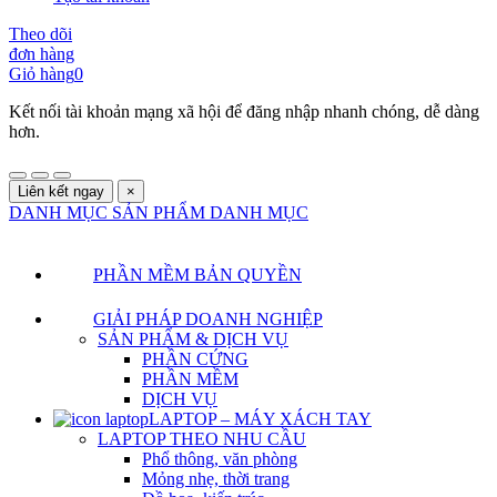
Theo dõi
đơn hàng
Giỏ hàng
0
Kết nối tài khoản mạng xã hội để đăng nhập nhanh chóng, dễ dàng
hơn.
Liên kết ngay
×
DANH MỤC SẢN PHẨM
DANH MỤC
PHẦN MỀM BẢN QUYỀN
GIẢI PHÁP DOANH NGHIỆP
SẢN PHẨM & DỊCH VỤ
PHẦN CỨNG
PHẦN MỀM
DỊCH VỤ
LAPTOP – MÁY XÁCH TAY
LAPTOP THEO NHU CẦU
Phổ thông, văn phòng
Mỏng nhẹ, thời trang