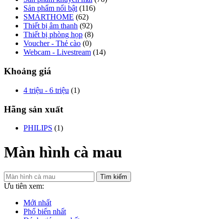
Sản phẩm nổi bật
(116)
SMARTHOME
(62)
Thiết bị âm thanh
(92)
Thiết bị phòng họp
(8)
Voucher - Thẻ cào
(0)
Webcam - Livestream
(14)
Khoảng giá
4 triệu - 6 triệu
(1)
Hãng sản xuất
PHILIPS
(1)
Màn hình cà mau
Tìm kiếm
Ưu tiên xem:
Mới nhất
Phổ biến nhất