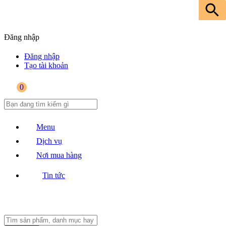
Đăng nhập
Đăng nhập
Tạo tài khoản
0
Menu
Dịch vụ
Nơi mua hàng
Tin tức