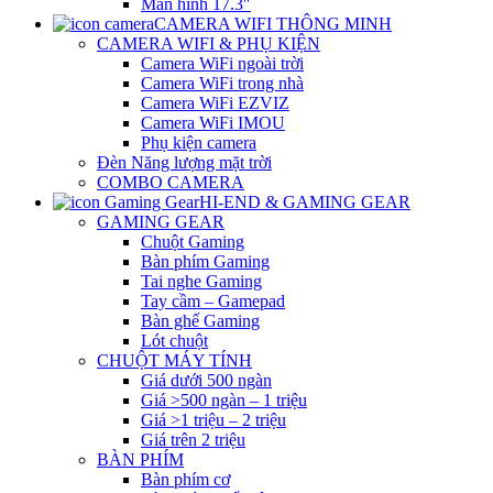
Màn hình 17.3″
CAMERA WIFI THÔNG MINH
CAMERA WIFI & PHỤ KIỆN
Camera WiFi ngoài trời
Camera WiFi trong nhà
Camera WiFi EZVIZ
Camera WiFi IMOU
Phụ kiện camera
Đèn Năng lượng mặt trời
COMBO CAMERA
HI-END & GAMING GEAR
GAMING GEAR
Chuột Gaming
Bàn phím Gaming
Tai nghe Gaming
Tay cầm – Gamepad
Bàn ghế Gaming
Lót chuột
CHUỘT MÁY TÍNH
Giá dưới 500 ngàn
Giá >500 ngàn – 1 triệu
Giá >1 triệu – 2 triệu
Giá trên 2 triệu
BÀN PHÍM
Bàn phím cơ