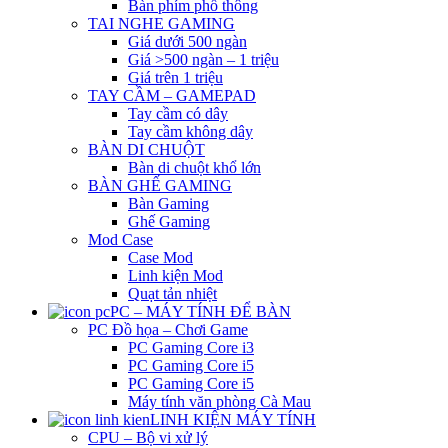
Bàn phím phổ thông
TAI NGHE GAMING
Giá dưới 500 ngàn
Giá >500 ngàn – 1 triệu
Giá trên 1 triệu
TAY CẦM – GAMEPAD
Tay cầm có dây
Tay cầm không dây
BÀN DI CHUỘT
Bàn di chuột khổ lớn
BÀN GHẾ GAMING
Bàn Gaming
Ghế Gaming
Mod Case
Case Mod
Linh kiện Mod
Quạt tản nhiệt
PC – MÁY TÍNH ĐỂ BÀN
PC Đồ họa – Chơi Game
PC Gaming Core i3
PC Gaming Core i5
PC Gaming Core i5
Máy tính văn phòng Cà Mau
LINH KIỆN MÁY TÍNH
CPU – Bộ vi xử lý