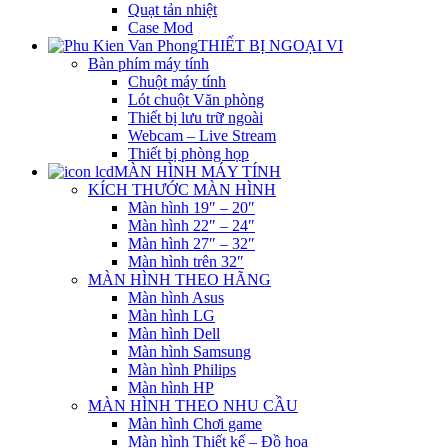
Quạt tản nhiệt
Case Mod
THIẾT BỊ NGOẠI VI
Bàn phím máy tính
Chuột máy tính
Lót chuột Văn phòng
Thiết bị lưu trữ ngoài
Webcam – Live Stream
Thiết bị phòng họp
MÀN HÌNH MÁY TÍNH
KÍCH THƯỚC MÀN HÌNH
Màn hình 19″ – 20″
Màn hình 22″ – 24″
Màn hình 27″ – 32″
Màn hình trên 32″
MÀN HÌNH THEO HÃNG
Màn hình Asus
Màn hình LG
Màn hình Dell
Màn hình Samsung
Màn hình Philips
Màn hình HP
MÀN HÌNH THEO NHU CẦU
Màn hình Chơi game
Màn hình Thiết kế – Đồ họa