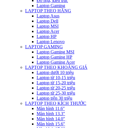
Đồ họa, kiến trúc
Laptop Gaming
LAPTOP THEO HÃNG
Laptop Asus
Laptop Dell
Laptop MSI
Laptop Acer
Laptop HP
Laptop Lenovo
LAPTOP GAMING
Laptop Gaming MSI
Laptop Gaming HP
Laptop Gaming Acer
LAPTOP THEO KHOẢNG GIÁ
Laptop dưới 10 triệu
Laptop từ 10-15 triệu
Laptop từ 15-20 triệu
Laptop từ 20-25 triệu
Laptop từ 25-30 triệu
Laptop trên 30 triệu
LAPTOP THEO KÍCH THƯỚC
Màn hình 11.6″
Màn hình 13.3″
Màn hình 14.0″
Màn hình 15.6″