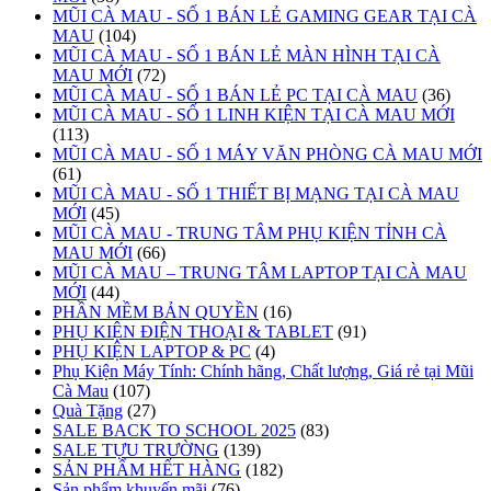
MŨI CÀ MAU - SỐ 1 BÁN LẺ GAMING GEAR TẠI CÀ
MAU
(104)
MŨI CÀ MAU - SỐ 1 BÁN LẺ MÀN HÌNH TẠI CÀ
MAU MỚI
(72)
MŨI CÀ MAU - SỐ 1 BÁN LẺ PC TẠI CÀ MAU
(36)
MŨI CÀ MAU - SỐ 1 LINH KIỆN TẠI CÀ MAU MỚI
(113)
MŨI CÀ MAU - SỐ 1 MÁY VĂN PHÒNG CÀ MAU MỚI
(61)
MŨI CÀ MAU - SỐ 1 THIẾT BỊ MẠNG TẠI CÀ MAU
MỚI
(45)
MŨI CÀ MAU - TRUNG TÂM PHỤ KIỆN TỈNH CÀ
MAU MỚI
(66)
MŨI CÀ MAU – TRUNG TÂM LAPTOP TẠI CÀ MAU
MỚI
(44)
PHẦN MỀM BẢN QUYỀN
(16)
PHỤ KIỆN ĐIỆN THOẠI & TABLET
(91)
PHỤ KIỆN LAPTOP & PC
(4)
Phụ Kiện Máy Tính: Chính hãng, Chất lượng, Giá rẻ tại Mũi
Cà Mau
(107)
Quà Tặng
(27)
SALE BACK TO SCHOOL 2025
(83)
SALE TỰU TRƯỜNG
(139)
SẢN PHẨM HẾT HÀNG
(182)
Sản phẩm khuyến mãi
(76)