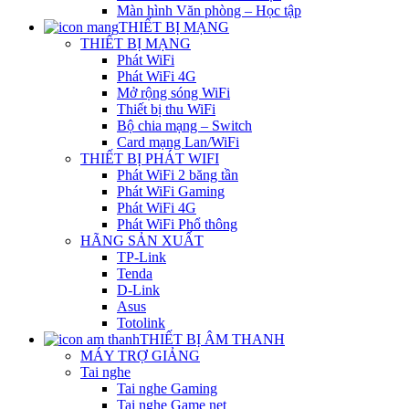
Màn hình Văn phòng – Học tập
THIẾT BỊ MẠNG
THIẾT BỊ MẠNG
Phát WiFi
Phát WiFi 4G
Mở rộng sóng WiFi
Thiết bị thu WiFi
Bộ chia mạng – Switch
Card mạng Lan/WiFi
THIẾT BỊ PHÁT WIFI
Phát WiFi 2 băng tần
Phát WiFi Gaming
Phát WiFi 4G
Phát WiFi Phổ thông
HÃNG SẢN XUẤT
TP-Link
Tenda
D-Link
Asus
Totolink
THIẾT BỊ ÂM THANH
MÁY TRỢ GIẢNG
Tai nghe
Tai nghe Gaming
Tai nghe Game net