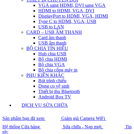
VGA sang HDMI, DVI sang VGA
HDMI to HDMI, VGA, DVI
DisplayPort to HDMI, VGA, HDMI
Type C to HDMI, VGA, USB
USB to LAN
CARD – USB ÂM THANH
Card âm thanh
USB âm thanh
BỘ CHIA TÍN HIỆU
Hub chia USB
Bộ chia HDMI
Bộ chia VGA
Bộ chia cổng máy in
PHỤ KIỆN KHÁC
Bút trình chiếu
Dụng cụ vệ sinh
Thiết bị thu Bluetooth
Android Box TV
DỊCH VỤ SỬA CHỮA
Sản phẩm bạn đã xem
Giảm giá Camera WiFi
Hệ thống Cửa hàng
Sửa chữa - Nạp mực
Tin
tức