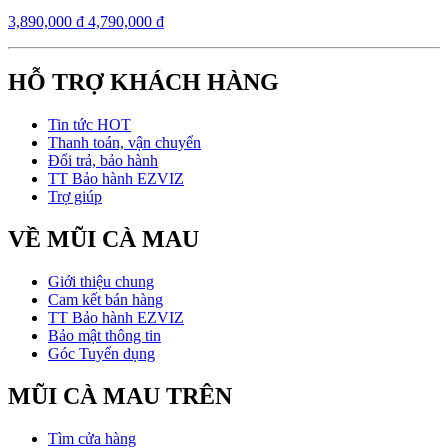
3,890,000
₫
4,790,000
₫
HỖ TRỢ KHÁCH HÀNG
Tin tức HOT
Thanh toán, vận chuyển
Đổi trả, bảo hành
TT Bảo hành EZVIZ
Trợ giúp
VỀ MŨI CÀ MAU
Giới thiệu chung
Cam kết bán hàng
TT Bảo hành EZVIZ
Bảo mật thông tin
Góc Tuyển dụng
MŨI CÀ MAU TRÊN
Tìm cửa hàng