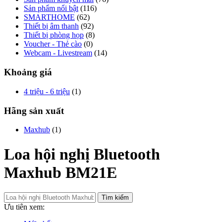
Sản phẩm nổi bật
(116)
SMARTHOME
(62)
Thiết bị âm thanh
(92)
Thiết bị phòng họp
(8)
Voucher - Thẻ cào
(0)
Webcam - Livestream
(14)
Khoảng giá
4 triệu - 6 triệu
(1)
Hãng sản xuất
Maxhub
(1)
Loa hội nghị Bluetooth
Maxhub BM21E
Tìm kiếm
Ưu tiên xem: