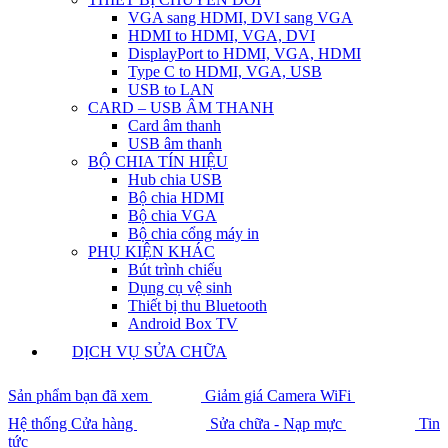
VGA sang HDMI, DVI sang VGA
HDMI to HDMI, VGA, DVI
DisplayPort to HDMI, VGA, HDMI
Type C to HDMI, VGA, USB
USB to LAN
CARD – USB ÂM THANH
Card âm thanh
USB âm thanh
BỘ CHIA TÍN HIỆU
Hub chia USB
Bộ chia HDMI
Bộ chia VGA
Bộ chia cổng máy in
PHỤ KIỆN KHÁC
Bút trình chiếu
Dụng cụ vệ sinh
Thiết bị thu Bluetooth
Android Box TV
DỊCH VỤ SỬA CHỮA
Sản phẩm bạn đã xem
Giảm giá Camera WiFi
Hệ thống Cửa hàng
Sửa chữa - Nạp mực
Tin
tức