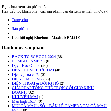
Bạn chưa xem sản phẩm nào.
Hãy tiếp tục khám phá , các sản phẩm bạn đã xem sẽ hiển thị ở đây!
Trang chủ
Sản phẩm
Loa hội nghị Bluetooth Maxhub BM21E
Danh mục sản phẩm
BACK TO SCHOOL 2024
(38)
COMBO CAMERA
(0)
Dạy - Học Online
(20)
DEAL HÈ SIÊU ƯU ĐÃI
(48)
Dịch vụ sửa chữa
(0)
ĐIỆN GIA DỤNG
(53)
ĐIỆN THOẠI & ĐỒNG HỒ
(2)
GIẢI PHÁP TỔNG THỂ TRỌN GÓI CHO KINH
DOANH
(32)
KHUYẾN MÃI
(1)
Màn hình 16.1"
(0)
MŨI CÀ MAU - SỐ 1 BÁN LẺ CAMERA TẠI CÀ MAU
MỚI
(38)