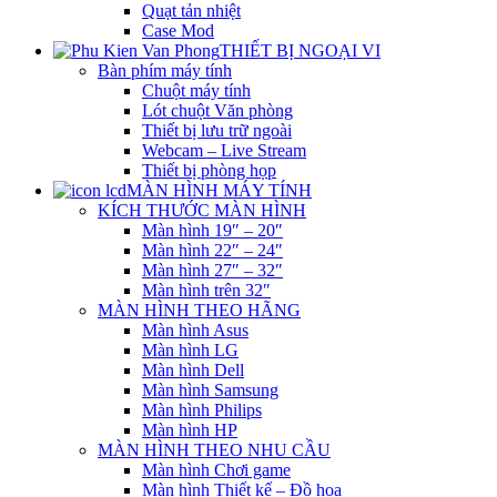
Quạt tản nhiệt
Case Mod
THIẾT BỊ NGOẠI VI
Bàn phím máy tính
Chuột máy tính
Lót chuột Văn phòng
Thiết bị lưu trữ ngoài
Webcam – Live Stream
Thiết bị phòng họp
MÀN HÌNH MÁY TÍNH
KÍCH THƯỚC MÀN HÌNH
Màn hình 19″ – 20″
Màn hình 22″ – 24″
Màn hình 27″ – 32″
Màn hình trên 32″
MÀN HÌNH THEO HÃNG
Màn hình Asus
Màn hình LG
Màn hình Dell
Màn hình Samsung
Màn hình Philips
Màn hình HP
MÀN HÌNH THEO NHU CẦU
Màn hình Chơi game
Màn hình Thiết kế – Đồ họa