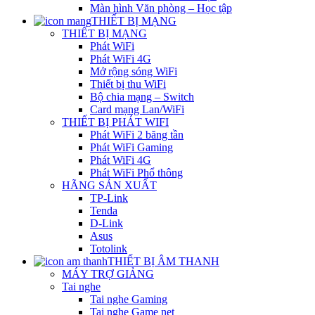
Màn hình Văn phòng – Học tập
THIẾT BỊ MẠNG
THIẾT BỊ MẠNG
Phát WiFi
Phát WiFi 4G
Mở rộng sóng WiFi
Thiết bị thu WiFi
Bộ chia mạng – Switch
Card mạng Lan/WiFi
THIẾT BỊ PHÁT WIFI
Phát WiFi 2 băng tần
Phát WiFi Gaming
Phát WiFi 4G
Phát WiFi Phổ thông
HÃNG SẢN XUẤT
TP-Link
Tenda
D-Link
Asus
Totolink
THIẾT BỊ ÂM THANH
MÁY TRỢ GIẢNG
Tai nghe
Tai nghe Gaming
Tai nghe Game net