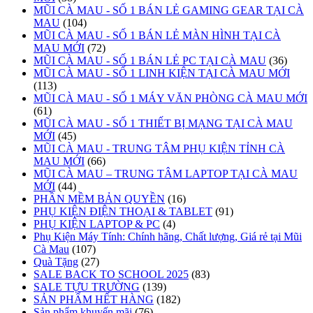
MŨI CÀ MAU - SỐ 1 BÁN LẺ GAMING GEAR TẠI CÀ
MAU
(104)
MŨI CÀ MAU - SỐ 1 BÁN LẺ MÀN HÌNH TẠI CÀ
MAU MỚI
(72)
MŨI CÀ MAU - SỐ 1 BÁN LẺ PC TẠI CÀ MAU
(36)
MŨI CÀ MAU - SỐ 1 LINH KIỆN TẠI CÀ MAU MỚI
(113)
MŨI CÀ MAU - SỐ 1 MÁY VĂN PHÒNG CÀ MAU MỚI
(61)
MŨI CÀ MAU - SỐ 1 THIẾT BỊ MẠNG TẠI CÀ MAU
MỚI
(45)
MŨI CÀ MAU - TRUNG TÂM PHỤ KIỆN TỈNH CÀ
MAU MỚI
(66)
MŨI CÀ MAU – TRUNG TÂM LAPTOP TẠI CÀ MAU
MỚI
(44)
PHẦN MỀM BẢN QUYỀN
(16)
PHỤ KIỆN ĐIỆN THOẠI & TABLET
(91)
PHỤ KIỆN LAPTOP & PC
(4)
Phụ Kiện Máy Tính: Chính hãng, Chất lượng, Giá rẻ tại Mũi
Cà Mau
(107)
Quà Tặng
(27)
SALE BACK TO SCHOOL 2025
(83)
SALE TỰU TRƯỜNG
(139)
SẢN PHẨM HẾT HÀNG
(182)
Sản phẩm khuyến mãi
(76)