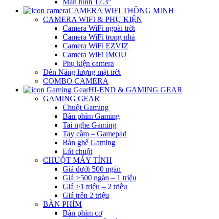
Màn hình 17.3″
CAMERA WIFI THÔNG MINH
CAMERA WIFI & PHỤ KIỆN
Camera WiFi ngoài trời
Camera WiFi trong nhà
Camera WiFi EZVIZ
Camera WiFi IMOU
Phụ kiện camera
Đèn Năng lượng mặt trời
COMBO CAMERA
HI-END & GAMING GEAR
GAMING GEAR
Chuột Gaming
Bàn phím Gaming
Tai nghe Gaming
Tay cầm – Gamepad
Bàn ghế Gaming
Lót chuột
CHUỘT MÁY TÍNH
Giá dưới 500 ngàn
Giá >500 ngàn – 1 triệu
Giá >1 triệu – 2 triệu
Giá trên 2 triệu
BÀN PHÍM
Bàn phím cơ