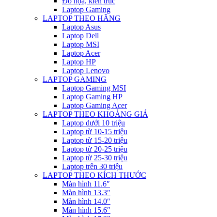
Đồ họa, kiến trúc
Laptop Gaming
LAPTOP THEO HÃNG
Laptop Asus
Laptop Dell
Laptop MSI
Laptop Acer
Laptop HP
Laptop Lenovo
LAPTOP GAMING
Laptop Gaming MSI
Laptop Gaming HP
Laptop Gaming Acer
LAPTOP THEO KHOẢNG GIÁ
Laptop dưới 10 triệu
Laptop từ 10-15 triệu
Laptop từ 15-20 triệu
Laptop từ 20-25 triệu
Laptop từ 25-30 triệu
Laptop trên 30 triệu
LAPTOP THEO KÍCH THƯỚC
Màn hình 11.6″
Màn hình 13.3″
Màn hình 14.0″
Màn hình 15.6″