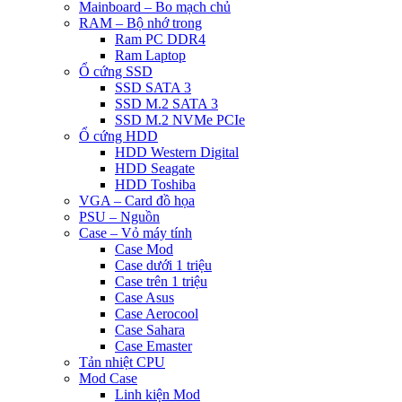
Mainboard – Bo mạch chủ
RAM – Bộ nhớ trong
Ram PC DDR4
Ram Laptop
Ổ cứng SSD
SSD SATA 3
SSD M.2 SATA 3
SSD M.2 NVMe PCIe
Ổ cứng HDD
HDD Western Digital
HDD Seagate
HDD Toshiba
VGA – Card đồ họa
PSU – Nguồn
Case – Vỏ máy tính
Case Mod
Case dưới 1 triệu
Case trên 1 triệu
Case Asus
Case Aerocool
Case Sahara
Case Emaster
Tản nhiệt CPU
Mod Case
Linh kiện Mod