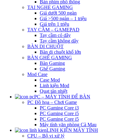
Bàn phím phổ thông
TAI NGHE GAMING
Giá dưới 500 ngàn
Giá >500 ngàn – 1 triệu
Giá trên 1 triệu
TAY CẦM – GAMEPAD
Tay cầm có dây
Tay cầm không dây
BÀN DI CHUỘT
Bàn di chuột khổ lớn
BÀN GHẾ GAMING
Bàn Gaming
Ghế Gaming
Mod Case
Case Mod
Linh kiện Mod
Quạt tản nhiệt
PC – MÁY TÍNH ĐỂ BÀN
PC Đồ họa – Chơi Game
PC Gaming Core i3
PC Gaming Core i5
PC Gaming Core i5
Máy tính văn phòng Cà Mau
LINH KIỆN MÁY TÍNH
CPU – Bộ vi xử lý