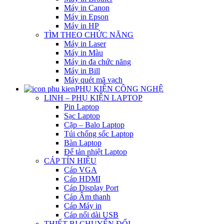
Máy in Canon
Máy in Epson
Máy in HP
TÌM THEO CHỨC NĂNG
Máy in Laser
Máy in Màu
Máy in đa chức năng
Máy in Bill
Máy quét mã vạch
PHỤ KIỆN CÔNG NGHỆ
LINH – PHỤ KIỆN LAPTOP
Pin Laptop
Sạc Laptop
Cặp – Balo Laptop
Túi chống sốc Laptop
Bàn Laptop
Đế tản nhiệt Laptop
CÁP TÍN HIỆU
Cáp VGA
Cáp HDMI
Cáp Display Port
Cáp Âm thanh
Cáp Máy in
Cáp nối dài USB
THIẾT BỊ CHUYỂN ĐỔI