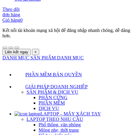
Theo dõi
đơn hàng
Giỏ hàng
0
Kết nối tài khoản mạng xã hội để đăng nhập nhanh chóng, dễ dàng
hơn.
Liên kết ngay
×
DANH MỤC SẢN PHẨM
DANH MỤC
PHẦN MỀM BẢN QUYỀN
GIẢI PHÁP DOANH NGHIỆP
SẢN PHẨM & DỊCH VỤ
PHẦN CỨNG
PHẦN MỀM
DỊCH VỤ
LAPTOP – MÁY XÁCH TAY
LAPTOP THEO NHU CẦU
Phổ thông, văn phòng
Mỏng nhẹ, thời trang