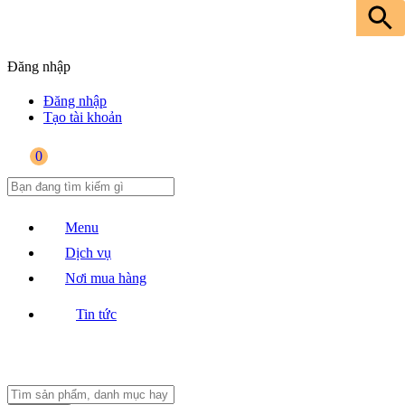
Đăng nhập
Đăng nhập
Tạo tài khoản
0
Menu
Dịch vụ
Nơi mua hàng
Tin tức