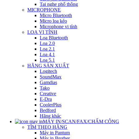
Tai nghe phổ thông
MICROPHONE
Micro Bluetooth
Micro loa kéo
Microphone vi tính
LOA VI TÍNH
Loa Bluetooth
Loa 2.0
Loa 2.1
Loa 4.1
Loa 5.1
HÃNG SẢN XUẤT
Logitech
SoundMax
Gamdias
Tako
Creative
E-Dra
CoolerPlus
Bedford
Hãng khác
MÁY IN/SCAN/FAX/CHẤM CÔNG
TÌM THEO HÃNG
Máy in Pantum
Máy in Brother