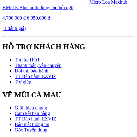
Micro Loa Maxhub
BM21E Bluetooth dùng cho hội nghị
4,790,000
₫
6,950,000
₫
(1 đánh giá)
HỖ TRỢ KHÁCH HÀNG
Tin tức HOT
Thanh toán, vận chuyển
Đổi trả, bảo hành
TT Bảo hành EZVIZ
Trợ giúp
VỀ MŨI CÀ MAU
Giới thiệu chung
Cam kết bán hàng
TT Bảo hành EZVIZ
Bảo mật thông tin
Góc Tuyển dụng