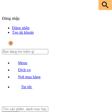
Đăng nhập
Đăng nhập
Tạo tài khoản
0
Menu
Dịch vụ
Nơi mua hàng
Tin tức