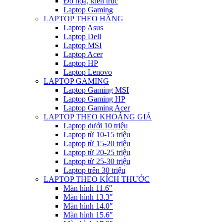
Đồ họa, kiến trúc
Laptop Gaming
LAPTOP THEO HÃNG
Laptop Asus
Laptop Dell
Laptop MSI
Laptop Acer
Laptop HP
Laptop Lenovo
LAPTOP GAMING
Laptop Gaming MSI
Laptop Gaming HP
Laptop Gaming Acer
LAPTOP THEO KHOẢNG GIÁ
Laptop dưới 10 triệu
Laptop từ 10-15 triệu
Laptop từ 15-20 triệu
Laptop từ 20-25 triệu
Laptop từ 25-30 triệu
Laptop trên 30 triệu
LAPTOP THEO KÍCH THƯỚC
Màn hình 11.6″
Màn hình 13.3″
Màn hình 14.0″
Màn hình 15.6″