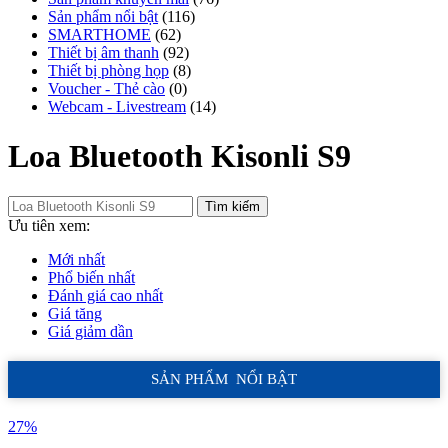
Sản phẩm nổi bật
(116)
SMARTHOME
(62)
Thiết bị âm thanh
(92)
Thiết bị phòng họp
(8)
Voucher - Thẻ cào
(0)
Webcam - Livestream
(14)
Loa Bluetooth Kisonli S9
Tìm kiếm
Ưu tiên xem:
Mới nhất
Phổ biến nhất
Đánh giá cao nhất
Giá tăng
Giá giảm dần
SẢN PHẨM NỔI BẬT
27%