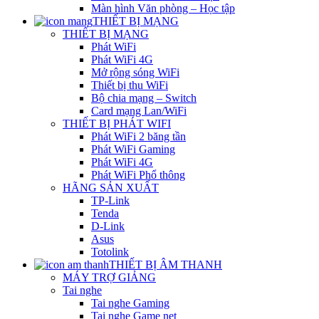
Màn hình Văn phòng – Học tập
THIẾT BỊ MẠNG
THIẾT BỊ MẠNG
Phát WiFi
Phát WiFi 4G
Mở rộng sóng WiFi
Thiết bị thu WiFi
Bộ chia mạng – Switch
Card mạng Lan/WiFi
THIẾT BỊ PHÁT WIFI
Phát WiFi 2 băng tần
Phát WiFi Gaming
Phát WiFi 4G
Phát WiFi Phổ thông
HÃNG SẢN XUẤT
TP-Link
Tenda
D-Link
Asus
Totolink
THIẾT BỊ ÂM THANH
MÁY TRỢ GIẢNG
Tai nghe
Tai nghe Gaming
Tai nghe Game net