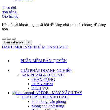
Theo dõi
đơn hàng
Giỏ hàng
0
Kết nối tài khoản mạng xã hội để đăng nhập nhanh chóng, dễ dàng
hơn.
Liên kết ngay
×
DANH MỤC SẢN PHẨM
DANH MỤC
PHẦN MỀM BẢN QUYỀN
GIẢI PHÁP DOANH NGHIỆP
SẢN PHẨM & DỊCH VỤ
PHẦN CỨNG
PHẦN MỀM
DỊCH VỤ
LAPTOP – MÁY XÁCH TAY
LAPTOP THEO NHU CẦU
Phổ thông, văn phòng
Mỏng nhẹ, thời trang