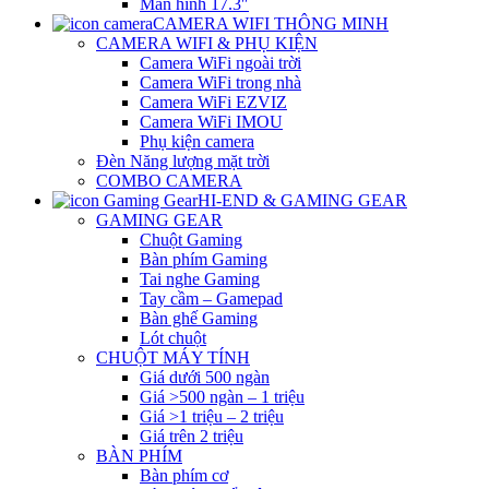
Màn hình 17.3″
CAMERA WIFI THÔNG MINH
CAMERA WIFI & PHỤ KIỆN
Camera WiFi ngoài trời
Camera WiFi trong nhà
Camera WiFi EZVIZ
Camera WiFi IMOU
Phụ kiện camera
Đèn Năng lượng mặt trời
COMBO CAMERA
HI-END & GAMING GEAR
GAMING GEAR
Chuột Gaming
Bàn phím Gaming
Tai nghe Gaming
Tay cầm – Gamepad
Bàn ghế Gaming
Lót chuột
CHUỘT MÁY TÍNH
Giá dưới 500 ngàn
Giá >500 ngàn – 1 triệu
Giá >1 triệu – 2 triệu
Giá trên 2 triệu
BÀN PHÍM
Bàn phím cơ