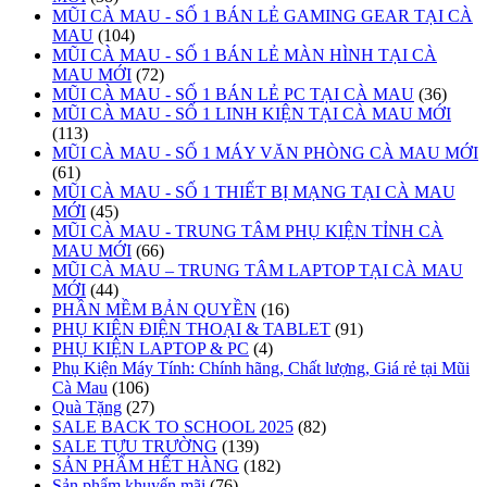
MŨI CÀ MAU - SỐ 1 BÁN LẺ GAMING GEAR TẠI CÀ
MAU
(104)
MŨI CÀ MAU - SỐ 1 BÁN LẺ MÀN HÌNH TẠI CÀ
MAU MỚI
(72)
MŨI CÀ MAU - SỐ 1 BÁN LẺ PC TẠI CÀ MAU
(36)
MŨI CÀ MAU - SỐ 1 LINH KIỆN TẠI CÀ MAU MỚI
(113)
MŨI CÀ MAU - SỐ 1 MÁY VĂN PHÒNG CÀ MAU MỚI
(61)
MŨI CÀ MAU - SỐ 1 THIẾT BỊ MẠNG TẠI CÀ MAU
MỚI
(45)
MŨI CÀ MAU - TRUNG TÂM PHỤ KIỆN TỈNH CÀ
MAU MỚI
(66)
MŨI CÀ MAU – TRUNG TÂM LAPTOP TẠI CÀ MAU
MỚI
(44)
PHẦN MỀM BẢN QUYỀN
(16)
PHỤ KIỆN ĐIỆN THOẠI & TABLET
(91)
PHỤ KIỆN LAPTOP & PC
(4)
Phụ Kiện Máy Tính: Chính hãng, Chất lượng, Giá rẻ tại Mũi
Cà Mau
(106)
Quà Tặng
(27)
SALE BACK TO SCHOOL 2025
(82)
SALE TỰU TRƯỜNG
(139)
SẢN PHẨM HẾT HÀNG
(182)
Sản phẩm khuyến mãi
(76)