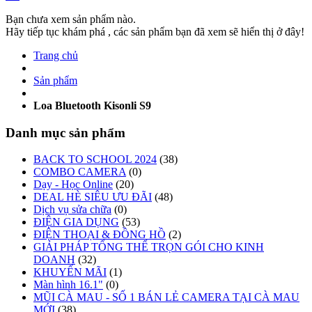
Bạn chưa xem sản phẩm nào.
Hãy tiếp tục khám phá , các sản phẩm bạn đã xem sẽ hiển thị ở đây!
Trang chủ
Sản phẩm
Loa Bluetooth Kisonli S9
Danh mục sản phẩm
BACK TO SCHOOL 2024
(38)
COMBO CAMERA
(0)
Dạy - Học Online
(20)
DEAL HÈ SIÊU ƯU ĐÃI
(48)
Dịch vụ sửa chữa
(0)
ĐIỆN GIA DỤNG
(53)
ĐIỆN THOẠI & ĐỒNG HỒ
(2)
GIẢI PHÁP TỔNG THỂ TRỌN GÓI CHO KINH
DOANH
(32)
KHUYẾN MÃI
(1)
Màn hình 16.1"
(0)
MŨI CÀ MAU - SỐ 1 BÁN LẺ CAMERA TẠI CÀ MAU
MỚI
(38)