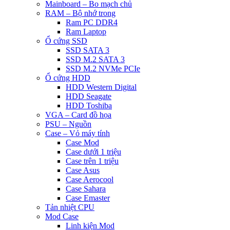
Mainboard – Bo mạch chủ
RAM – Bộ nhớ trong
Ram PC DDR4
Ram Laptop
Ổ cứng SSD
SSD SATA 3
SSD M.2 SATA 3
SSD M.2 NVMe PCIe
Ổ cứng HDD
HDD Western Digital
HDD Seagate
HDD Toshiba
VGA – Card đồ họa
PSU – Nguồn
Case – Vỏ máy tính
Case Mod
Case dưới 1 triệu
Case trên 1 triệu
Case Asus
Case Aerocool
Case Sahara
Case Emaster
Tản nhiệt CPU
Mod Case
Linh kiện Mod