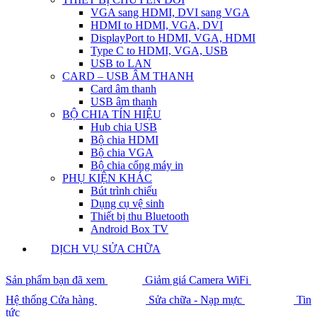
VGA sang HDMI, DVI sang VGA
HDMI to HDMI, VGA, DVI
DisplayPort to HDMI, VGA, HDMI
Type C to HDMI, VGA, USB
USB to LAN
CARD – USB ÂM THANH
Card âm thanh
USB âm thanh
BỘ CHIA TÍN HIỆU
Hub chia USB
Bộ chia HDMI
Bộ chia VGA
Bộ chia cổng máy in
PHỤ KIỆN KHÁC
Bút trình chiếu
Dụng cụ vệ sinh
Thiết bị thu Bluetooth
Android Box TV
DỊCH VỤ SỬA CHỮA
Sản phẩm bạn đã xem
Giảm giá Camera WiFi
Hệ thống Cửa hàng
Sửa chữa - Nạp mực
Tin
tức