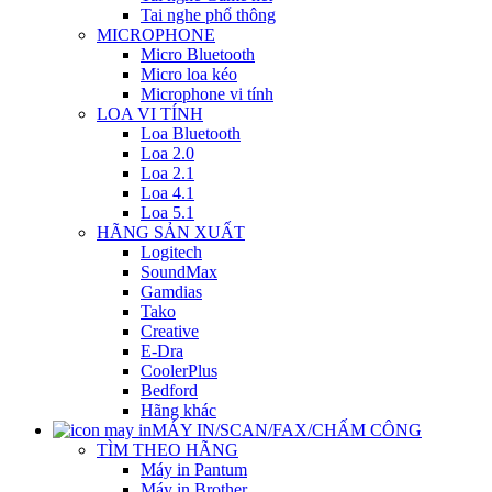
Tai nghe phổ thông
MICROPHONE
Micro Bluetooth
Micro loa kéo
Microphone vi tính
LOA VI TÍNH
Loa Bluetooth
Loa 2.0
Loa 2.1
Loa 4.1
Loa 5.1
HÃNG SẢN XUẤT
Logitech
SoundMax
Gamdias
Tako
Creative
E-Dra
CoolerPlus
Bedford
Hãng khác
MÁY IN/SCAN/FAX/CHẤM CÔNG
TÌM THEO HÃNG
Máy in Pantum
Máy in Brother