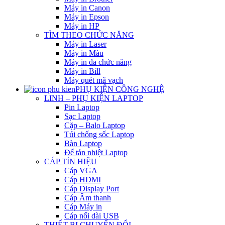
Máy in Canon
Máy in Epson
Máy in HP
TÌM THEO CHỨC NĂNG
Máy in Laser
Máy in Màu
Máy in đa chức năng
Máy in Bill
Máy quét mã vạch
PHỤ KIỆN CÔNG NGHỆ
LINH – PHỤ KIỆN LAPTOP
Pin Laptop
Sạc Laptop
Cặp – Balo Laptop
Túi chống sốc Laptop
Bàn Laptop
Đế tản nhiệt Laptop
CÁP TÍN HIỆU
Cáp VGA
Cáp HDMI
Cáp Display Port
Cáp Âm thanh
Cáp Máy in
Cáp nối dài USB
THIẾT BỊ CHUYỂN ĐỔI