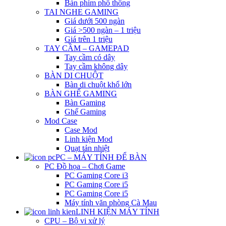
Bàn phím phổ thông
TAI NGHE GAMING
Giá dưới 500 ngàn
Giá >500 ngàn – 1 triệu
Giá trên 1 triệu
TAY CẦM – GAMEPAD
Tay cầm có dây
Tay cầm không dây
BÀN DI CHUỘT
Bàn di chuột khổ lớn
BÀN GHẾ GAMING
Bàn Gaming
Ghế Gaming
Mod Case
Case Mod
Linh kiện Mod
Quạt tản nhiệt
PC – MÁY TÍNH ĐỂ BÀN
PC Đồ họa – Chơi Game
PC Gaming Core i3
PC Gaming Core i5
PC Gaming Core i5
Máy tính văn phòng Cà Mau
LINH KIỆN MÁY TÍNH
CPU – Bộ vi xử lý