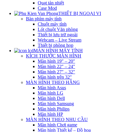
Quạt tản nhiệt
Case Mod
THIẾT BỊ NGOẠI VI
Bàn phím máy tính
Chuột máy tính
Lót chuột Văn phòng
Thiết bị lưu trữ ngoài
Webcam – Live Stream
Thiết bị phòng họp
MÀN HÌNH MÁY TÍNH
KÍCH THƯỚC MÀN HÌNH
Màn hình 19″ – 20″
Màn hình 22″ – 24″
Màn hình 27″ – 32″
Màn hình trên 32″
MÀN HÌNH THEO HÃNG
Màn hình Asus
Màn hình LG
Màn hình Dell
Màn hình Samsung
Màn hình Philips
Màn hình HP
MÀN HÌNH THEO NHU CẦU
Màn hình Chơi game
Màn hình Thiết kế – Đồ họa