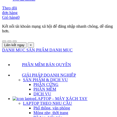
Theo dõi
đơn hàng
Giỏ hàng
0
Kết nối tài khoản mạng xã hội để đăng nhập nhanh chóng, dễ dàng
hơn.
Liên kết ngay
×
DANH MỤC SẢN PHẨM
DANH MỤC
PHẦN MỀM BẢN QUYỀN
GIẢI PHÁP DOANH NGHIỆP
SẢN PHẨM & DỊCH VỤ
PHẦN CỨNG
PHẦN MỀM
DỊCH VỤ
LAPTOP – MÁY XÁCH TAY
LAPTOP THEO NHU CẦU
Phổ thông, văn phòng
Mỏng nhẹ, thời trang