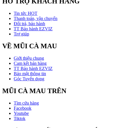
HỖ TRỢ KHÁCH HÀNG
Tin tức HOT
Thanh toán, vận chuyển
Đổi trả, bảo hành
TT Bảo hành EZVIZ
Trợ giúp
VỀ MŨI CÀ MAU
Giới thiệu chung
Cam kết bán hàng
TT Bảo hành EZVIZ
Bảo mật thông tin
Góc Tuyển dụng
MŨI CÀ MAU TRÊN
Tìm cửa hàng
Facebook
Youtube
Tiktok