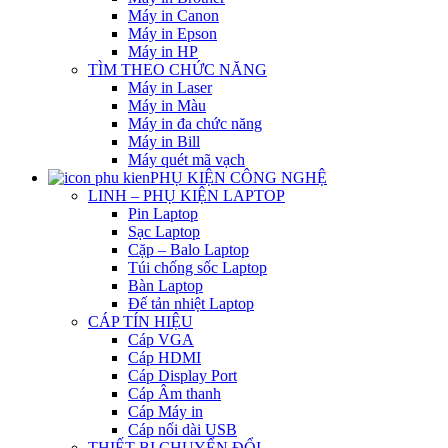
Máy in Canon
Máy in Epson
Máy in HP
TÌM THEO CHỨC NĂNG
Máy in Laser
Máy in Màu
Máy in đa chức năng
Máy in Bill
Máy quét mã vạch
PHỤ KIỆN CÔNG NGHỆ
LINH – PHỤ KIỆN LAPTOP
Pin Laptop
Sạc Laptop
Cặp – Balo Laptop
Túi chống sốc Laptop
Bàn Laptop
Đế tản nhiệt Laptop
CÁP TÍN HIỆU
Cáp VGA
Cáp HDMI
Cáp Display Port
Cáp Âm thanh
Cáp Máy in
Cáp nối dài USB
THIẾT BỊ CHUYỂN ĐỔI