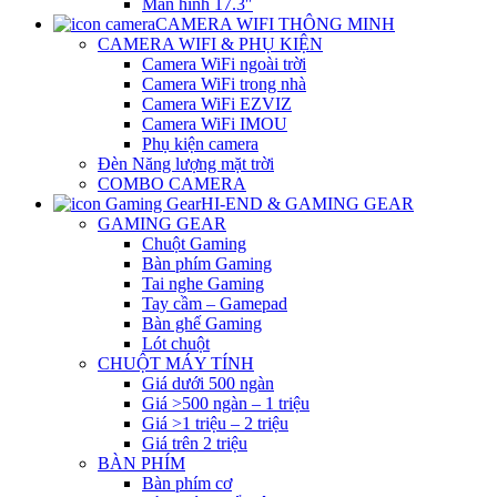
Màn hình 17.3″
CAMERA WIFI THÔNG MINH
CAMERA WIFI & PHỤ KIỆN
Camera WiFi ngoài trời
Camera WiFi trong nhà
Camera WiFi EZVIZ
Camera WiFi IMOU
Phụ kiện camera
Đèn Năng lượng mặt trời
COMBO CAMERA
HI-END & GAMING GEAR
GAMING GEAR
Chuột Gaming
Bàn phím Gaming
Tai nghe Gaming
Tay cầm – Gamepad
Bàn ghế Gaming
Lót chuột
CHUỘT MÁY TÍNH
Giá dưới 500 ngàn
Giá >500 ngàn – 1 triệu
Giá >1 triệu – 2 triệu
Giá trên 2 triệu
BÀN PHÍM
Bàn phím cơ