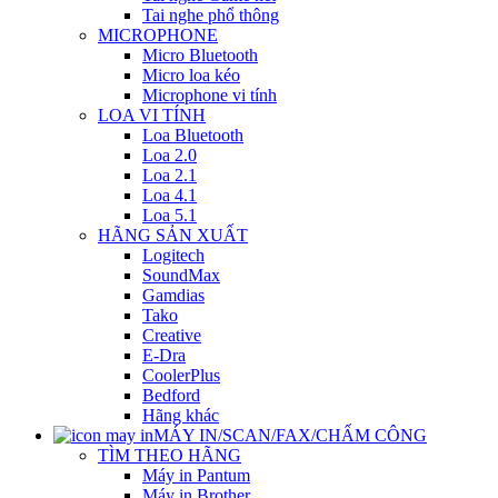
Tai nghe phổ thông
MICROPHONE
Micro Bluetooth
Micro loa kéo
Microphone vi tính
LOA VI TÍNH
Loa Bluetooth
Loa 2.0
Loa 2.1
Loa 4.1
Loa 5.1
HÃNG SẢN XUẤT
Logitech
SoundMax
Gamdias
Tako
Creative
E-Dra
CoolerPlus
Bedford
Hãng khác
MÁY IN/SCAN/FAX/CHẤM CÔNG
TÌM THEO HÃNG
Máy in Pantum
Máy in Brother