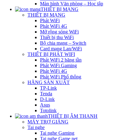
Màn hình Văn phòng – Học tập
THIẾT BỊ MẠNG
THIẾT BỊ MẠNG
Phát WiFi
Phát WiFi 4G
Mở rộng sóng WiFi
Thiết bị thu WiFi
Bộ chia mạng – Switch
Card mạng Lan/WiFi
THIẾT BỊ PHÁT WIFI
Phát WiFi 2 băng tần
Phát WiFi Gaming
Phát WiFi 4G
Phát WiFi Phổ thông
HÃNG SẢN XUẤT
TP-Link
Tenda
D-Link
Asus
Totolink
THIẾT BỊ ÂM THANH
MÁY TRỢ GIẢNG
Tai nghe
Tai nghe Gaming
Tai nghe Game net