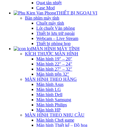
Quạt tản nhiệt
Case Mod
THIẾT BỊ NGOẠI VI
Bàn phím máy tính
Chuột máy tính
Lót chuột Văn phòng
Thiết bị lưu trữ ngoài
Webcam – Live Stream
Thiết bị phòng họp
MÀN HÌNH MÁY TÍNH
KÍCH THƯỚC MÀN HÌNH
Màn hình 19″ – 20″
Màn hình 22″ – 24″
Màn hình 27″ – 32″
Màn hình trên 32″
MÀN HÌNH THEO HÃNG
Màn hình Asus
Màn hình LG
Màn hình Dell
Màn hình Samsung
Màn hình Philips
Màn hình HP
MÀN HÌNH THEO NHU CẦU
Màn hình Chơi game
Màn hình Thiết kế – Đồ họa