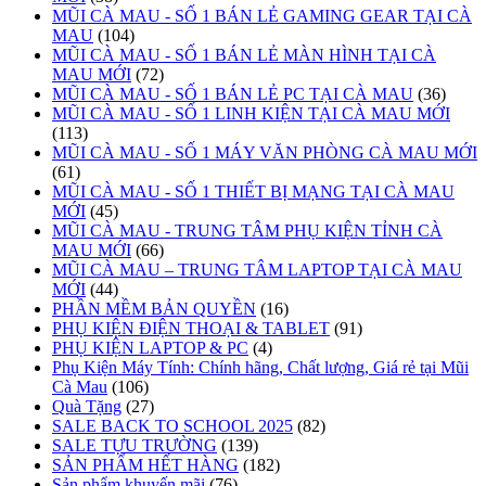
MŨI CÀ MAU - SỐ 1 BÁN LẺ GAMING GEAR TẠI CÀ
MAU
(104)
MŨI CÀ MAU - SỐ 1 BÁN LẺ MÀN HÌNH TẠI CÀ
MAU MỚI
(72)
MŨI CÀ MAU - SỐ 1 BÁN LẺ PC TẠI CÀ MAU
(36)
MŨI CÀ MAU - SỐ 1 LINH KIỆN TẠI CÀ MAU MỚI
(113)
MŨI CÀ MAU - SỐ 1 MÁY VĂN PHÒNG CÀ MAU MỚI
(61)
MŨI CÀ MAU - SỐ 1 THIẾT BỊ MẠNG TẠI CÀ MAU
MỚI
(45)
MŨI CÀ MAU - TRUNG TÂM PHỤ KIỆN TỈNH CÀ
MAU MỚI
(66)
MŨI CÀ MAU – TRUNG TÂM LAPTOP TẠI CÀ MAU
MỚI
(44)
PHẦN MỀM BẢN QUYỀN
(16)
PHỤ KIỆN ĐIỆN THOẠI & TABLET
(91)
PHỤ KIỆN LAPTOP & PC
(4)
Phụ Kiện Máy Tính: Chính hãng, Chất lượng, Giá rẻ tại Mũi
Cà Mau
(106)
Quà Tặng
(27)
SALE BACK TO SCHOOL 2025
(82)
SALE TỰU TRƯỜNG
(139)
SẢN PHẨM HẾT HÀNG
(182)
Sản phẩm khuyến mãi
(76)