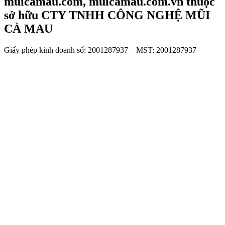
muicamau.com, muicamau.com.vn thuộc
sở hữu CTY TNHH CÔNG NGHỆ MŨI
CÀ MAU
Giấy phép kinh doanh số: 2001287937 – MST: 2001287937