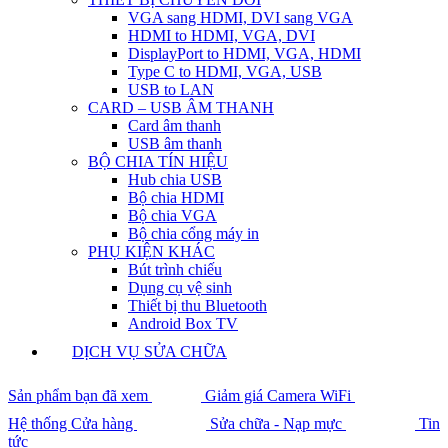
VGA sang HDMI, DVI sang VGA
HDMI to HDMI, VGA, DVI
DisplayPort to HDMI, VGA, HDMI
Type C to HDMI, VGA, USB
USB to LAN
CARD – USB ÂM THANH
Card âm thanh
USB âm thanh
BỘ CHIA TÍN HIỆU
Hub chia USB
Bộ chia HDMI
Bộ chia VGA
Bộ chia cổng máy in
PHỤ KIỆN KHÁC
Bút trình chiếu
Dụng cụ vệ sinh
Thiết bị thu Bluetooth
Android Box TV
DỊCH VỤ SỬA CHỮA
Sản phẩm bạn đã xem
Giảm giá Camera WiFi
Hệ thống Cửa hàng
Sửa chữa - Nạp mực
Tin
tức