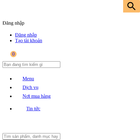
Đăng nhập
Đăng nhập
Tạo tài khoản
0
Menu
Dịch vụ
Nơi mua hàng
Tin tức