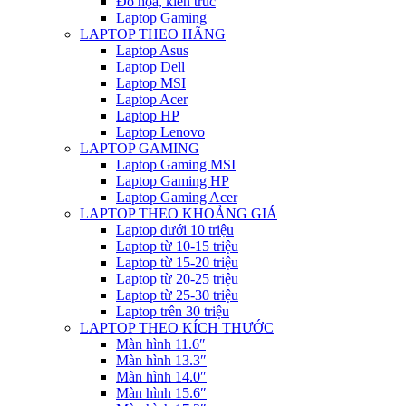
Đồ họa, kiến trúc
Laptop Gaming
LAPTOP THEO HÃNG
Laptop Asus
Laptop Dell
Laptop MSI
Laptop Acer
Laptop HP
Laptop Lenovo
LAPTOP GAMING
Laptop Gaming MSI
Laptop Gaming HP
Laptop Gaming Acer
LAPTOP THEO KHOẢNG GIÁ
Laptop dưới 10 triệu
Laptop từ 10-15 triệu
Laptop từ 15-20 triệu
Laptop từ 20-25 triệu
Laptop từ 25-30 triệu
Laptop trên 30 triệu
LAPTOP THEO KÍCH THƯỚC
Màn hình 11.6″
Màn hình 13.3″
Màn hình 14.0″
Màn hình 15.6″