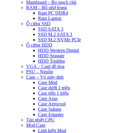
Mainboard – Bo mạch chủ
RAM – Bộ nhớ trong
Ram PC DDR4
Ram Laptop
Ổ cứng SSD
SSD SATA 3
SSD M.2 SATA 3
SSD M.2 NVMe PCIe
Ổ cứng HDD
HDD Western Digital
HDD Seagate
HDD Toshiba
VGA – Card đồ họa
PSU – Nguồn
Case – Vỏ máy tính
Case Mod
Case dưới 1 triệu
Case trên 1 triệu
Case Asus
Case Aerocool
Case Sahara
Case Emaster
Tản nhiệt CPU
Mod Case
Linh kiện Mod