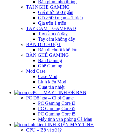
Bàn phím phổ thông
TAI NGHE GAMING
Giá dưới 500 ngàn
Giá >500 ngàn – 1 triệu
Giá trên 1 triệu
TAY CẦM – GAMEPAD
Tay cầm có dây
Tay cầm không dây
BÀN DI CHUỘT
Bàn di chuột khổ lớn
BÀN GHẾ GAMING
Bàn Gaming
Ghế Gaming
Mod Case
Case Mod
Linh kiện Mod
Quạt tản nhiệt
PC – MÁY TÍNH ĐỂ BÀN
PC Đồ họa – Chơi Game
PC Gaming Core i3
PC Gaming Core i5
PC Gaming Core i5
Máy tính văn phòng Cà Mau
LINH KIỆN MÁY TÍNH
CPU – Bộ vi xử lý