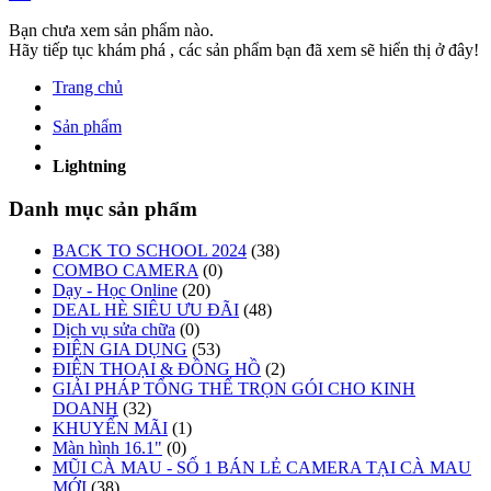
Bạn chưa xem sản phẩm nào.
Hãy tiếp tục khám phá , các sản phẩm bạn đã xem sẽ hiển thị ở đây!
Trang chủ
Sản phẩm
Lightning
Danh mục sản phẩm
BACK TO SCHOOL 2024
(38)
COMBO CAMERA
(0)
Dạy - Học Online
(20)
DEAL HÈ SIÊU ƯU ĐÃI
(48)
Dịch vụ sửa chữa
(0)
ĐIỆN GIA DỤNG
(53)
ĐIỆN THOẠI & ĐỒNG HỒ
(2)
GIẢI PHÁP TỔNG THỂ TRỌN GÓI CHO KINH
DOANH
(32)
KHUYẾN MÃI
(1)
Màn hình 16.1"
(0)
MŨI CÀ MAU - SỐ 1 BÁN LẺ CAMERA TẠI CÀ MAU
MỚI
(38)