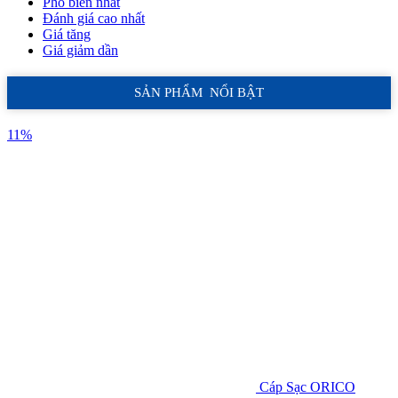
Phổ biến nhất
Đánh giá cao nhất
Giá tăng
Giá giảm dần
SẢN PHẨM NỔI BẬT
11%
Cáp Sạc ORICO