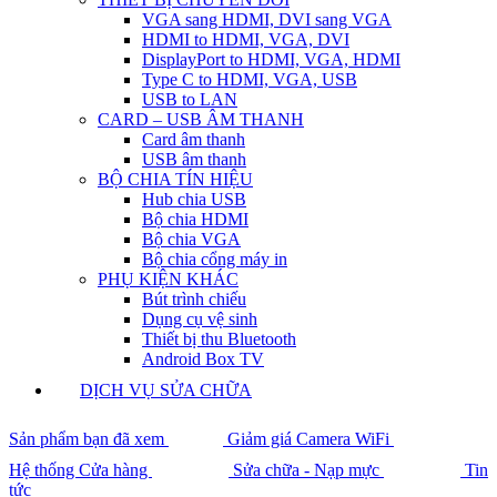
VGA sang HDMI, DVI sang VGA
HDMI to HDMI, VGA, DVI
DisplayPort to HDMI, VGA, HDMI
Type C to HDMI, VGA, USB
USB to LAN
CARD – USB ÂM THANH
Card âm thanh
USB âm thanh
BỘ CHIA TÍN HIỆU
Hub chia USB
Bộ chia HDMI
Bộ chia VGA
Bộ chia cổng máy in
PHỤ KIỆN KHÁC
Bút trình chiếu
Dụng cụ vệ sinh
Thiết bị thu Bluetooth
Android Box TV
DỊCH VỤ SỬA CHỮA
Sản phẩm bạn đã xem
Giảm giá Camera WiFi
Hệ thống Cửa hàng
Sửa chữa - Nạp mực
Tin
tức