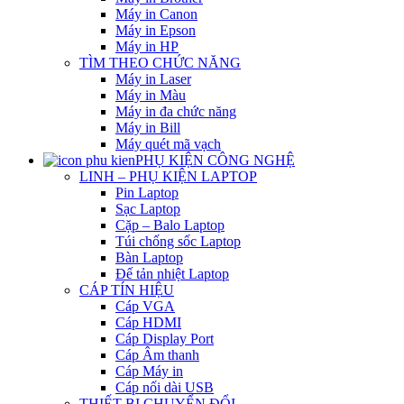
Máy in Canon
Máy in Epson
Máy in HP
TÌM THEO CHỨC NĂNG
Máy in Laser
Máy in Màu
Máy in đa chức năng
Máy in Bill
Máy quét mã vạch
PHỤ KIỆN CÔNG NGHỆ
LINH – PHỤ KIỆN LAPTOP
Pin Laptop
Sạc Laptop
Cặp – Balo Laptop
Túi chống sốc Laptop
Bàn Laptop
Đế tản nhiệt Laptop
CÁP TÍN HIỆU
Cáp VGA
Cáp HDMI
Cáp Display Port
Cáp Âm thanh
Cáp Máy in
Cáp nối dài USB
THIẾT BỊ CHUYỂN ĐỔI