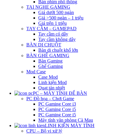
Bàn phím phổ thông
TAI NGHE GAMING
Giá dưới 500 ngàn
Giá >500 ngàn – 1 triệu
Giá trên 1 triệu
TAY CẦM – GAMEPAD
Tay cầm có dây
Tay cầm không dây
BÀN DI CHUỘT
Bàn di chuột khổ lớn
BÀN GHẾ GAMING
Bàn Gaming
Ghế Gaming
Mod Case
Case Mod
Linh kiện Mod
Quạt tản nhiệt
PC – MÁY TÍNH ĐỂ BÀN
PC Đồ họa – Chơi Game
PC Gaming Core i3
PC Gaming Core i5
PC Gaming Core i5
Máy tính văn phòng Cà Mau
LINH KIỆN MÁY TÍNH
CPU – Bộ vi xử lý