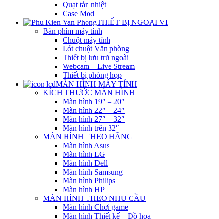
Quạt tản nhiệt
Case Mod
THIẾT BỊ NGOẠI VI
Bàn phím máy tính
Chuột máy tính
Lót chuột Văn phòng
Thiết bị lưu trữ ngoài
Webcam – Live Stream
Thiết bị phòng họp
MÀN HÌNH MÁY TÍNH
KÍCH THƯỚC MÀN HÌNH
Màn hình 19″ – 20″
Màn hình 22″ – 24″
Màn hình 27″ – 32″
Màn hình trên 32″
MÀN HÌNH THEO HÃNG
Màn hình Asus
Màn hình LG
Màn hình Dell
Màn hình Samsung
Màn hình Philips
Màn hình HP
MÀN HÌNH THEO NHU CẦU
Màn hình Chơi game
Màn hình Thiết kế – Đồ họa