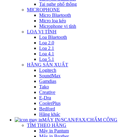
Tai nghe phổ thông
MICROPHONE
Micro Bluetooth
Micro loa kéo
Microphone vi tính
LOA VI TÍNH
Loa Bluetooth
Loa 2.0
Loa 2.1
Loa 4.1
Loa 5.1
HÃNG SẢN XUẤT
Logitech
SoundMax
Gamdias
Tako
Creative
E-Dra
CoolerPlus
Bedford
Hãng khác
MÁY IN/SCAN/FAX/CHẤM CÔNG
TÌM THEO HÃNG
Máy in Pantum
Máy in Brother