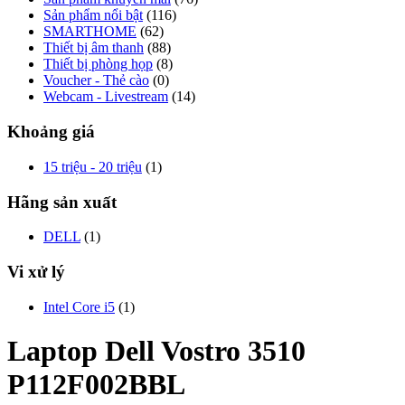
Sản phẩm nổi bật
(116)
SMARTHOME
(62)
Thiết bị âm thanh
(88)
Thiết bị phòng họp
(8)
Voucher - Thẻ cào
(0)
Webcam - Livestream
(14)
Khoảng giá
15 triệu - 20 triệu
(1)
Hãng sản xuất
DELL
(1)
Vi xử lý
Intel Core i5
(1)
Laptop Dell Vostro 3510
P112F002BBL