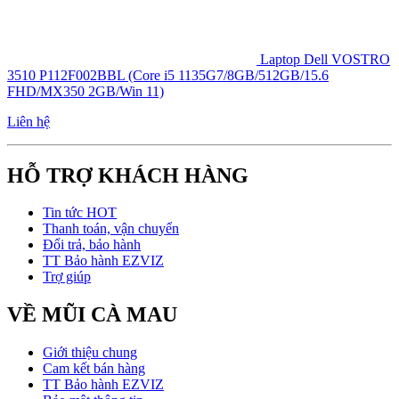
Laptop Dell VOSTRO
3510 P112F002BBL (Core i5 1135G7/8GB/512GB/15.6
FHD/MX350 2GB/Win 11)
Liên hệ
HỖ TRỢ KHÁCH HÀNG
Tin tức HOT
Thanh toán, vận chuyển
Đổi trả, bảo hành
TT Bảo hành EZVIZ
Trợ giúp
VỀ MŨI CÀ MAU
Giới thiệu chung
Cam kết bán hàng
TT Bảo hành EZVIZ