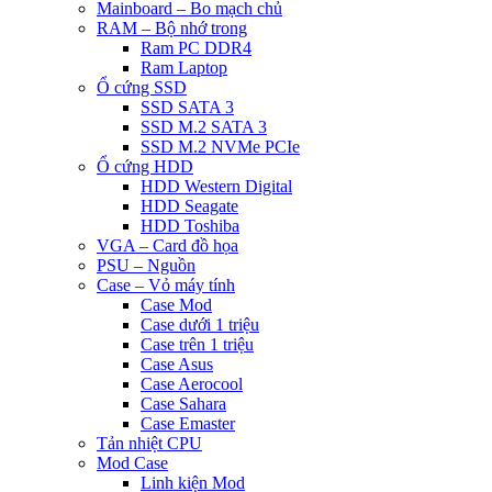
Mainboard – Bo mạch chủ
RAM – Bộ nhớ trong
Ram PC DDR4
Ram Laptop
Ổ cứng SSD
SSD SATA 3
SSD M.2 SATA 3
SSD M.2 NVMe PCIe
Ổ cứng HDD
HDD Western Digital
HDD Seagate
HDD Toshiba
VGA – Card đồ họa
PSU – Nguồn
Case – Vỏ máy tính
Case Mod
Case dưới 1 triệu
Case trên 1 triệu
Case Asus
Case Aerocool
Case Sahara
Case Emaster
Tản nhiệt CPU
Mod Case
Linh kiện Mod