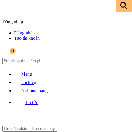
Đăng nhập
Đăng nhập
Tạo tài khoản
0
Menu
Dịch vụ
Nơi mua hàng
Tin tức