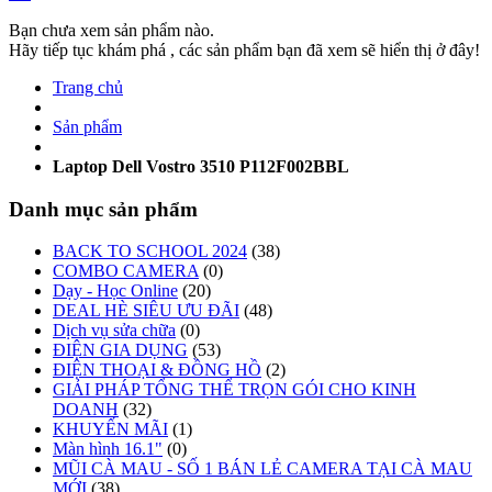
Bạn chưa xem sản phẩm nào.
Hãy tiếp tục khám phá , các sản phẩm bạn đã xem sẽ hiển thị ở đây!
Trang chủ
Sản phẩm
Laptop Dell Vostro 3510 P112F002BBL
Danh mục sản phẩm
BACK TO SCHOOL 2024
(38)
COMBO CAMERA
(0)
Dạy - Học Online
(20)
DEAL HÈ SIÊU ƯU ĐÃI
(48)
Dịch vụ sửa chữa
(0)
ĐIỆN GIA DỤNG
(53)
ĐIỆN THOẠI & ĐỒNG HỒ
(2)
GIẢI PHÁP TỔNG THỂ TRỌN GÓI CHO KINH
DOANH
(32)
KHUYẾN MÃI
(1)
Màn hình 16.1"
(0)
MŨI CÀ MAU - SỐ 1 BÁN LẺ CAMERA TẠI CÀ MAU
MỚI
(38)