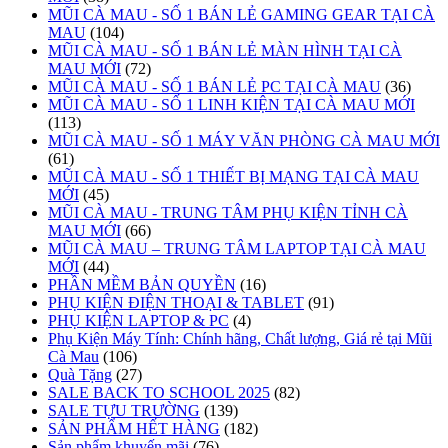
MŨI CÀ MAU - SỐ 1 BÁN LẺ GAMING GEAR TẠI CÀ
MAU
(104)
MŨI CÀ MAU - SỐ 1 BÁN LẺ MÀN HÌNH TẠI CÀ
MAU MỚI
(72)
MŨI CÀ MAU - SỐ 1 BÁN LẺ PC TẠI CÀ MAU
(36)
MŨI CÀ MAU - SỐ 1 LINH KIỆN TẠI CÀ MAU MỚI
(113)
MŨI CÀ MAU - SỐ 1 MÁY VĂN PHÒNG CÀ MAU MỚI
(61)
MŨI CÀ MAU - SỐ 1 THIẾT BỊ MẠNG TẠI CÀ MAU
MỚI
(45)
MŨI CÀ MAU - TRUNG TÂM PHỤ KIỆN TỈNH CÀ
MAU MỚI
(66)
MŨI CÀ MAU – TRUNG TÂM LAPTOP TẠI CÀ MAU
MỚI
(44)
PHẦN MỀM BẢN QUYỀN
(16)
PHỤ KIỆN ĐIỆN THOẠI & TABLET
(91)
PHỤ KIỆN LAPTOP & PC
(4)
Phụ Kiện Máy Tính: Chính hãng, Chất lượng, Giá rẻ tại Mũi
Cà Mau
(106)
Quà Tặng
(27)
SALE BACK TO SCHOOL 2025
(82)
SALE TỰU TRƯỜNG
(139)
SẢN PHẨM HẾT HÀNG
(182)
Sản phẩm khuyến mãi
(76)