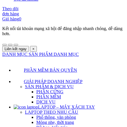
Theo dõi
đơn hàng
Giỏ hàng
0
Kết nối tài khoản mạng xã hội để đăng nhập nhanh chóng, dễ dàng
hơn.
Liên kết ngay
×
DANH MỤC SẢN PHẨM
DANH MỤC
PHẦN MỀM BẢN QUYỀN
GIẢI PHÁP DOANH NGHIỆP
SẢN PHẨM & DỊCH VỤ
PHẦN CỨNG
PHẦN MỀM
DỊCH VỤ
LAPTOP – MÁY XÁCH TAY
LAPTOP THEO NHU CẦU
Phổ thông, văn phòng
Mỏng nhẹ, thời trang