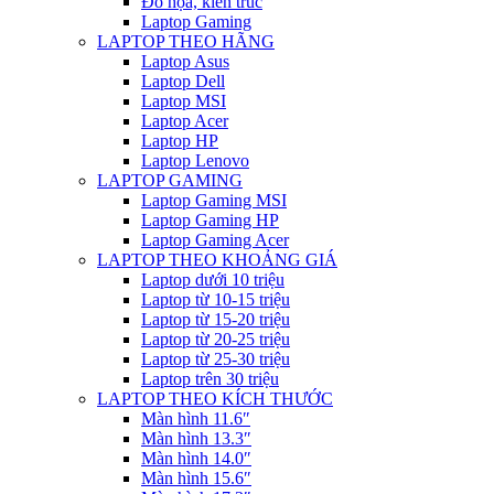
Đồ họa, kiến trúc
Laptop Gaming
LAPTOP THEO HÃNG
Laptop Asus
Laptop Dell
Laptop MSI
Laptop Acer
Laptop HP
Laptop Lenovo
LAPTOP GAMING
Laptop Gaming MSI
Laptop Gaming HP
Laptop Gaming Acer
LAPTOP THEO KHOẢNG GIÁ
Laptop dưới 10 triệu
Laptop từ 10-15 triệu
Laptop từ 15-20 triệu
Laptop từ 20-25 triệu
Laptop từ 25-30 triệu
Laptop trên 30 triệu
LAPTOP THEO KÍCH THƯỚC
Màn hình 11.6″
Màn hình 13.3″
Màn hình 14.0″
Màn hình 15.6″