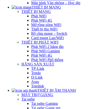
Màn hình Văn phòng – Học tập
THIẾT BỊ MẠNG
THIẾT BỊ MẠNG
Phát WiFi
Phát WiFi 4G
Mở rộng sóng WiFi
Thiết bị thu WiFi
Bộ chia mạng – Switch
Card mạng Lan/WiFi
THIẾT BỊ PHÁT WIFI
Phát WiFi 2 băng tần
Phát WiFi Gaming
Phát WiFi 4G
Phát WiFi Phổ thông
HÃNG SẢN XUẤT
TP-Link
Tenda
D-Link
Asus
Totolink
THIẾT BỊ ÂM THANH
MÁY TRỢ GIẢNG
Tai nghe
Tai nghe Gaming
Tai nghe Game net