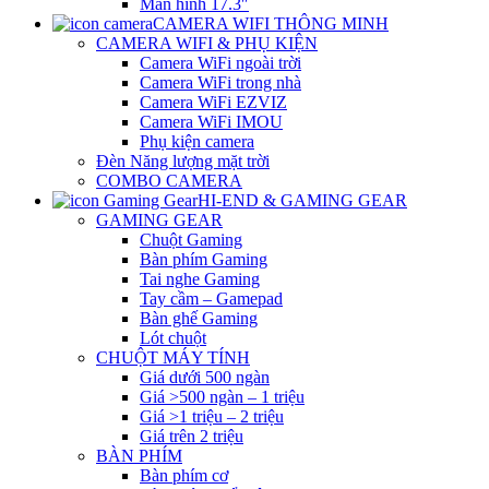
Màn hình 17.3″
CAMERA WIFI THÔNG MINH
CAMERA WIFI & PHỤ KIỆN
Camera WiFi ngoài trời
Camera WiFi trong nhà
Camera WiFi EZVIZ
Camera WiFi IMOU
Phụ kiện camera
Đèn Năng lượng mặt trời
COMBO CAMERA
HI-END & GAMING GEAR
GAMING GEAR
Chuột Gaming
Bàn phím Gaming
Tai nghe Gaming
Tay cầm – Gamepad
Bàn ghế Gaming
Lót chuột
CHUỘT MÁY TÍNH
Giá dưới 500 ngàn
Giá >500 ngàn – 1 triệu
Giá >1 triệu – 2 triệu
Giá trên 2 triệu
BÀN PHÍM
Bàn phím cơ