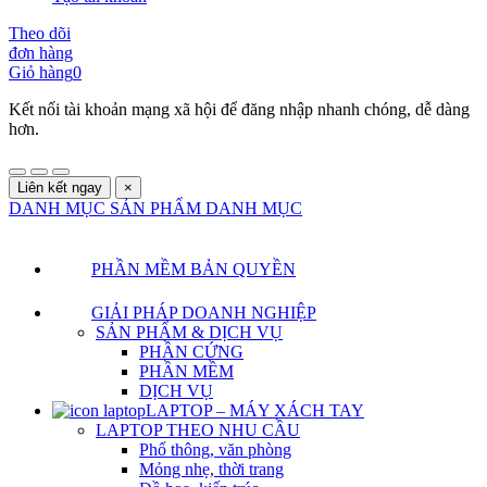
Theo dõi
đơn hàng
Giỏ hàng
0
Kết nối tài khoản mạng xã hội để đăng nhập nhanh chóng, dễ dàng
hơn.
Liên kết ngay
×
DANH MỤC SẢN PHẨM
DANH MỤC
PHẦN MỀM BẢN QUYỀN
GIẢI PHÁP DOANH NGHIỆP
SẢN PHẨM & DỊCH VỤ
PHẦN CỨNG
PHẦN MỀM
DỊCH VỤ
LAPTOP – MÁY XÁCH TAY
LAPTOP THEO NHU CẦU
Phổ thông, văn phòng
Mỏng nhẹ, thời trang