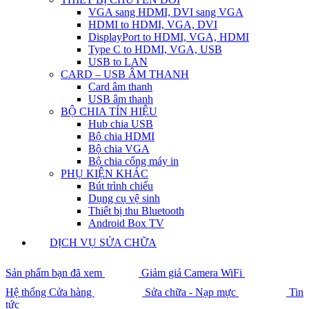
VGA sang HDMI, DVI sang VGA
HDMI to HDMI, VGA, DVI
DisplayPort to HDMI, VGA, HDMI
Type C to HDMI, VGA, USB
USB to LAN
CARD – USB ÂM THANH
Card âm thanh
USB âm thanh
BỘ CHIA TÍN HIỆU
Hub chia USB
Bộ chia HDMI
Bộ chia VGA
Bộ chia cổng máy in
PHỤ KIỆN KHÁC
Bút trình chiếu
Dụng cụ vệ sinh
Thiết bị thu Bluetooth
Android Box TV
DỊCH VỤ SỬA CHỮA
Sản phẩm bạn đã xem
Giảm giá Camera WiFi
Hệ thống Cửa hàng
Sửa chữa - Nạp mực
Tin
tức