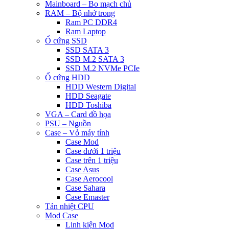
Mainboard – Bo mạch chủ
RAM – Bộ nhớ trong
Ram PC DDR4
Ram Laptop
Ổ cứng SSD
SSD SATA 3
SSD M.2 SATA 3
SSD M.2 NVMe PCIe
Ổ cứng HDD
HDD Western Digital
HDD Seagate
HDD Toshiba
VGA – Card đồ họa
PSU – Nguồn
Case – Vỏ máy tính
Case Mod
Case dưới 1 triệu
Case trên 1 triệu
Case Asus
Case Aerocool
Case Sahara
Case Emaster
Tản nhiệt CPU
Mod Case
Linh kiện Mod