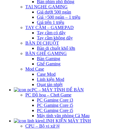
Bàn phím phổ thông
TAI NGHE GAMING
Giá dưới 500 ngàn
Giá >500 ngàn – 1 triệu
Giá trên 1 triệu
TAY CẦM – GAMEPAD
Tay cầm có dây
Tay cầm không dây
BÀN DI CHUỘT
Bàn di chuột khổ lớn
BÀN GHẾ GAMING
Bàn Gaming
Ghế Gaming
Mod Case
Case Mod
Linh kiện Mod
Quạt tản nhiệt
PC – MÁY TÍNH ĐỂ BÀN
PC Đồ họa – Chơi Game
PC Gaming Core i3
PC Gaming Core i5
PC Gaming Core i5
Máy tính văn phòng Cà Mau
LINH KIỆN MÁY TÍNH
CPU – Bộ vi xử lý