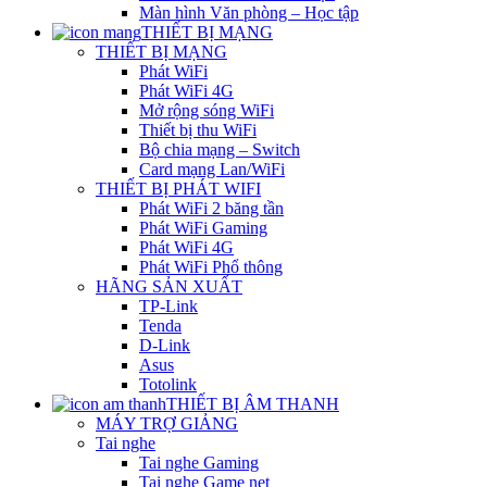
Màn hình Văn phòng – Học tập
THIẾT BỊ MẠNG
THIẾT BỊ MẠNG
Phát WiFi
Phát WiFi 4G
Mở rộng sóng WiFi
Thiết bị thu WiFi
Bộ chia mạng – Switch
Card mạng Lan/WiFi
THIẾT BỊ PHÁT WIFI
Phát WiFi 2 băng tần
Phát WiFi Gaming
Phát WiFi 4G
Phát WiFi Phổ thông
HÃNG SẢN XUẤT
TP-Link
Tenda
D-Link
Asus
Totolink
THIẾT BỊ ÂM THANH
MÁY TRỢ GIẢNG
Tai nghe
Tai nghe Gaming
Tai nghe Game net