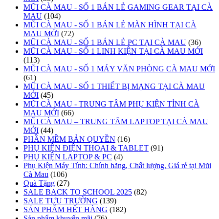
MŨI CÀ MAU - SỐ 1 BÁN LẺ GAMING GEAR TẠI CÀ
MAU
(104)
MŨI CÀ MAU - SỐ 1 BÁN LẺ MÀN HÌNH TẠI CÀ
MAU MỚI
(72)
MŨI CÀ MAU - SỐ 1 BÁN LẺ PC TẠI CÀ MAU
(36)
MŨI CÀ MAU - SỐ 1 LINH KIỆN TẠI CÀ MAU MỚI
(113)
MŨI CÀ MAU - SỐ 1 MÁY VĂN PHÒNG CÀ MAU MỚI
(61)
MŨI CÀ MAU - SỐ 1 THIẾT BỊ MẠNG TẠI CÀ MAU
MỚI
(45)
MŨI CÀ MAU - TRUNG TÂM PHỤ KIỆN TỈNH CÀ
MAU MỚI
(66)
MŨI CÀ MAU – TRUNG TÂM LAPTOP TẠI CÀ MAU
MỚI
(44)
PHẦN MỀM BẢN QUYỀN
(16)
PHỤ KIỆN ĐIỆN THOẠI & TABLET
(91)
PHỤ KIỆN LAPTOP & PC
(4)
Phụ Kiện Máy Tính: Chính hãng, Chất lượng, Giá rẻ tại Mũi
Cà Mau
(106)
Quà Tặng
(27)
SALE BACK TO SCHOOL 2025
(82)
SALE TỰU TRƯỜNG
(139)
SẢN PHẨM HẾT HÀNG
(182)
Sản phẩm khuyến mãi
(76)