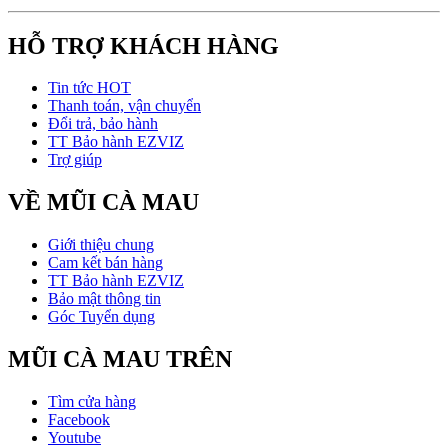
HỖ TRỢ KHÁCH HÀNG
Tin tức HOT
Thanh toán, vận chuyển
Đổi trả, bảo hành
TT Bảo hành EZVIZ
Trợ giúp
VỀ MŨI CÀ MAU
Giới thiệu chung
Cam kết bán hàng
TT Bảo hành EZVIZ
Bảo mật thông tin
Góc Tuyển dụng
MŨI CÀ MAU TRÊN
Tìm cửa hàng
Facebook
Youtube