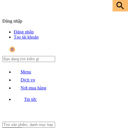
Đăng nhập
Đăng nhập
Tạo tài khoản
0
Menu
Dịch vụ
Nơi mua hàng
Tin tức