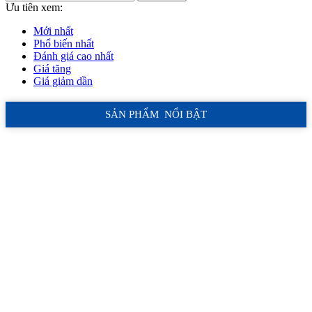
Ưu tiên xem:
Mới nhất
Phổ biến nhất
Đánh giá cao nhất
Giá tăng
Giá giảm dần
SẢN PHẨM NỔI BẬT