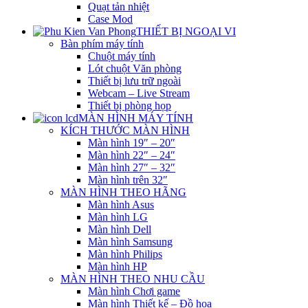
Quạt tản nhiệt
Case Mod
THIẾT BỊ NGOẠI VI
Bàn phím máy tính
Chuột máy tính
Lót chuột Văn phòng
Thiết bị lưu trữ ngoài
Webcam – Live Stream
Thiết bị phòng họp
MÀN HÌNH MÁY TÍNH
KÍCH THƯỚC MÀN HÌNH
Màn hình 19″ – 20″
Màn hình 22″ – 24″
Màn hình 27″ – 32″
Màn hình trên 32″
MÀN HÌNH THEO HÃNG
Màn hình Asus
Màn hình LG
Màn hình Dell
Màn hình Samsung
Màn hình Philips
Màn hình HP
MÀN HÌNH THEO NHU CẦU
Màn hình Chơi game
Màn hình Thiết kế – Đồ họa