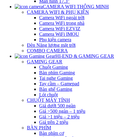
Màn hình 17.3″
CAMERA WIFI THÔNG MINH
CAMERA WIFI & PHỤ KIỆN
Camera WiFi ngoài trời
Camera WiFi trong nhà
Camera WiFi EZVIZ
Camera WiFi IMOU
Phụ kiện camera
Đèn Năng lượng mặt trời
COMBO CAMERA
HI-END & GAMING GEAR
GAMING GEAR
Chuột Gaming
Bàn phím Gaming
Tai nghe Gaming
Tay cầm – Gamepad
Bàn ghế Gaming
Lót chuột
CHUỘT MÁY TÍNH
Giá dưới 500 ngàn
Giá >500 ngàn – 1 triệu
Giá >1 triệu – 2 triệu
Giá trên 2 triệu
BÀN PHÍM
Bàn phím cơ