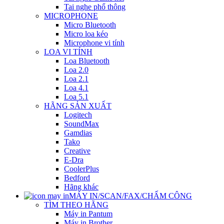
Tai nghe phổ thông
MICROPHONE
Micro Bluetooth
Micro loa kéo
Microphone vi tính
LOA VI TÍNH
Loa Bluetooth
Loa 2.0
Loa 2.1
Loa 4.1
Loa 5.1
HÃNG SẢN XUẤT
Logitech
SoundMax
Gamdias
Tako
Creative
E-Dra
CoolerPlus
Bedford
Hãng khác
MÁY IN/SCAN/FAX/CHẤM CÔNG
TÌM THEO HÃNG
Máy in Pantum
Máy in Brother