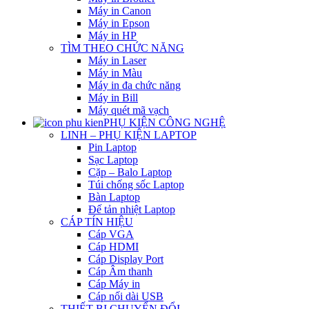
Máy in Canon
Máy in Epson
Máy in HP
TÌM THEO CHỨC NĂNG
Máy in Laser
Máy in Màu
Máy in đa chức năng
Máy in Bill
Máy quét mã vạch
PHỤ KIỆN CÔNG NGHỆ
LINH – PHỤ KIỆN LAPTOP
Pin Laptop
Sạc Laptop
Cặp – Balo Laptop
Túi chống sốc Laptop
Bàn Laptop
Đế tản nhiệt Laptop
CÁP TÍN HIỆU
Cáp VGA
Cáp HDMI
Cáp Display Port
Cáp Âm thanh
Cáp Máy in
Cáp nối dài USB
THIẾT BỊ CHUYỂN ĐỔI