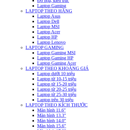
Đồ họa, kiến trúc
Laptop Gaming
LAPTOP THEO HÃNG
Laptop Asus
Laptop Dell
Laptop MSI
Laptop Acer
Laptop HP
Laptop Lenovo
LAPTOP GAMING
Laptop Gaming MSI
Laptop Gaming HP
Laptop Gaming Acer
LAPTOP THEO KHOẢNG GIÁ
Laptop dưới 10 triệu
Laptop từ 10-15 triệu
Laptop từ 15-20 triệu
Laptop từ 20-25 triệu
Laptop từ 25-30 triệu
Laptop trên 30 triệu
LAPTOP THEO KÍCH THƯỚC
Màn hình 11.6″
Màn hình 13.3″
Màn hình 14.0″
Màn hình 15.6″