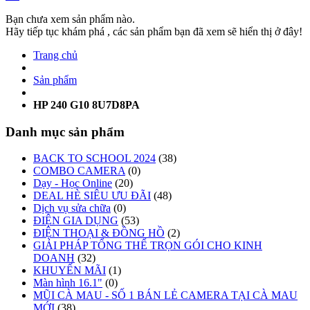
Bạn chưa xem sản phẩm nào.
Hãy tiếp tục khám phá , các sản phẩm bạn đã xem sẽ hiển thị ở đây!
Trang chủ
Sản phẩm
HP 240 G10 8U7D8PA
Danh mục sản phẩm
BACK TO SCHOOL 2024
(38)
COMBO CAMERA
(0)
Dạy - Học Online
(20)
DEAL HÈ SIÊU ƯU ĐÃI
(48)
Dịch vụ sửa chữa
(0)
ĐIỆN GIA DỤNG
(53)
ĐIỆN THOẠI & ĐỒNG HỒ
(2)
GIẢI PHÁP TỔNG THỂ TRỌN GÓI CHO KINH
DOANH
(32)
KHUYẾN MÃI
(1)
Màn hình 16.1"
(0)
MŨI CÀ MAU - SỐ 1 BÁN LẺ CAMERA TẠI CÀ MAU
MỚI
(38)