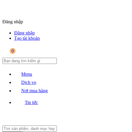
Đăng nhập
Đăng nhập
Tạo tài khoản
0
Menu
Dịch vụ
Nơi mua hàng
Tin tức